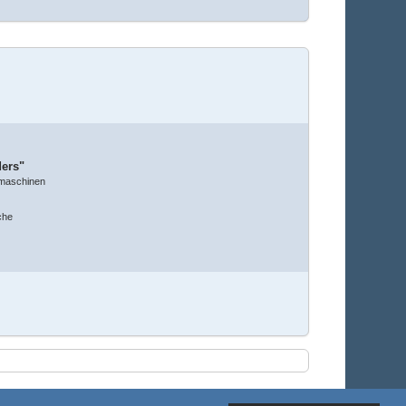
ders"
maschinen
che
Stil ändern
7. August 2026, 19:30