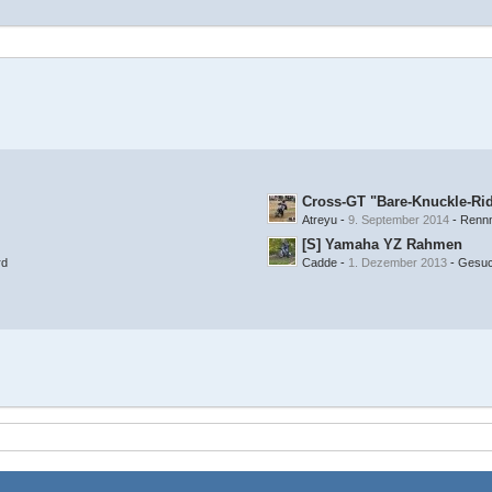
Cross-GT "Bare-Knuckle-Ri
Atreyu
-
9. September 2014
-
Renn
[S] Yamaha YZ Rahmen
rd
Cadde
-
1. Dezember 2013
-
Gesu