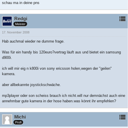
schau ma in deine pns
Redgi
Meister
17. November 2008
Hab auchmal wieder ne dumme frage.
Was für ein handy bis 120euro?vertrag läuft aus und bietet ein samsung
d900i.
ich will mir eig n k800i von sony ericsson holen,wegen der "geilen"
kamera.
aber allbekannte joystickschwäche.
mp3player oder son scheiss brauch ich nicht.will nur demnächst auch eine
annehmbar gute kamera in der hose haben.was könnt ihr empfehlen?
Michi
Profi