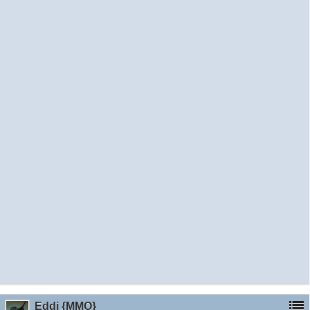
Eddi {MMO}