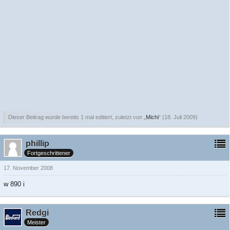
Dieser Beitrag wurde bereits 1 mal editiert, zuletzt von „
Michi
“ (
18. Juli 2009
)
phillip
Fortgeschrittener
17. November 2008
w 890 i
Redgi
Meister