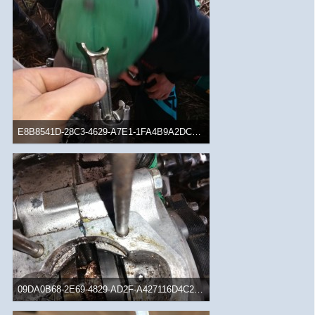
E8B8541D-28C3-4629-A7E1-1FA4B9A2DC93.jpeg
130,14 kB, 780×1.040, 1.253 mal angesehen
09DA0B68-2E69-4829-AD2F-A427116D4C2C.jpeg
233 kB, 780×1.040, 1.230 mal angesehen