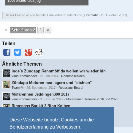
1507843987302.jpg
14,88 kB, 512×288, 3.184 mal angesehen
Dieser Beitrag wurde bereits 1 mal editiert, zuletzt von „
Drehzahl
“ (
13. Oktober 2017
)
Seite 1 von 2
2
Teilen
Ähnliche Themen
Inge´s Zündapp Rennmöff,da wollen wir wieder hin
virus-commander
-
21. Juli 2014
-
Rennmaschinen
Zündapp Motoren neu lagern und "dichten"
Team-M
-
26. September 2017
-
Reparatur Board
Mofarennen Jeddingen300 2017
virus-commander
-
3. Februar 2017
-
Mofarennen Termine 2026 und 2025
Ringstoss Barikit 2 Ring Kolben
earlofcarve
-
4. Januar 2017
-
Reparatur Board
KS50 Kurbelwelle für rennbetrieb instand setzen.
Diese Webseite benutzt Cookies um die
Wildhog
-
31. Oktober 2016
-
Dienstleistungsgesuche
Benutzererfahrung zu Verbessern.
Information