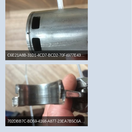
C6E21A8B-31D1-4CD7-BCD2-70F4977E43A3.jpeg
386,75 kB, 1.920×1.080, 1.245 mal angesehen
702DBB7C-BD59-4168-A877-23EA7B5C6ACB.jpeg
366,14 kB, 1.920×1.080, 1.299 mal angesehen