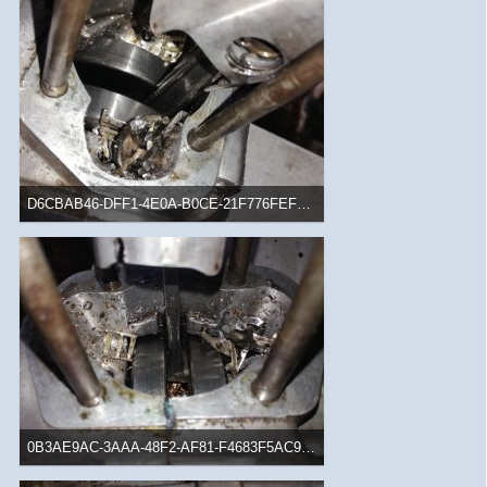
D6CBAB46-DFF1-4E0A-B0CE-21F776FEF1B7.jpeg
164,33 kB, 780×1.040, 1.279 mal angesehen
0B3AE9AC-3AAA-48F2-AF81-F4683F5AC959.jpeg
168,8 kB, 1.040×780, 1.376 mal angesehen