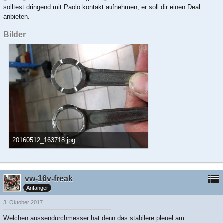
solltest dringend mit Paolo kontakt aufnehmen, er soll dir einen Deal
anbieten.
Bilder
20160512_163718.jpg
1,85 MB, 3.264×1.836, 2.295 mal angesehen
vw-16v-freak
Anfänger
3. Oktober 2017
Welchen aussendurchmesser hat denn das stabilere pleuel am