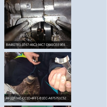
BA4827B1-1E67-46C3-94C7-D841CEE9E6A4.jpeg
162,17 kB, 780×1.040, 1.270 mal angesehen
AF31F7AE-CC1D-4FF1-B1EC-A875751C529D.jpeg
130,56 kB, 780×1.040, 1.212 mal angesehen