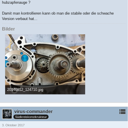
hubzapfenauge ?
Damit man kontrollieren kann ob man die stabile oder die schwache
Version verbaut hat...
Bilder
20140812_124710.jpg
3 MB, 4.128×2.322, 2.600 mal angesehen
virus-commander
Südkreiskonstkrukteur
3. Oktober 2017