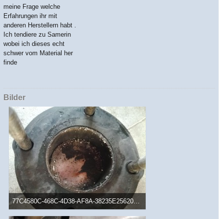
meine Frage welche
Erfahrungen ihr mit
anderen Herstellern habt .
Ich tendiere zu Samerin
wobei ich dieses echt
schwer vom Material her
finde
Bilder
77C4580C-468C-4D38-AF8A-38235E256201.jpeg
153,97 kB, 1.040×780, 1.317 mal angesehen