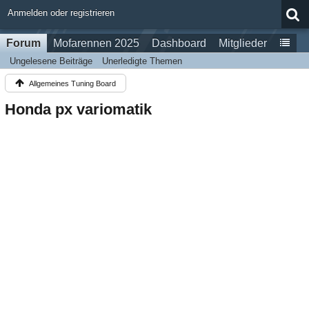
Anmelden oder registrieren
Forum
Mofarennen 2025
Dashboard
Mitglieder
Ungelesene Beiträge
Unerledigte Themen
Allgemeines Tuning Board
Honda px variomatik