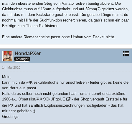
man den überstehenden Steg vom Variator außen bündig abdreht. Die
Gleitbuchse muss auf 16mm aufgedreht und auf 59mm(?) gekürzt werden,
da mit das mit dem Kickstartergeraffel passt. Die genaue Länge musst du
nochmal mit Hilfe der Suchfunktion recherchieren, da gab's schon ein paar
Beiträge zum Thema Px-frisieren.
Eine andere Riemenscheibe passt ohne Umbau vom Deckel nicht.
HondaPXer
Anfänger
14. Mai 2020
Moin,
kann mich da
@Kieskuhlenfuchs
nur anschließen - leider gibt es keine die
von Haus aus passt.
Falls du es selber noch nicht gefunden hast -
cmsnl.com/honda-px50ms-
1980-a-…0/partslist/#.Xr0CkUPgoUE
- der Shop verkauft Erstzteile für
die PX und hat sämtlich Explosionszeichnungen hochgeladen - das hat
mir sehr geholfen ;).
Greetings