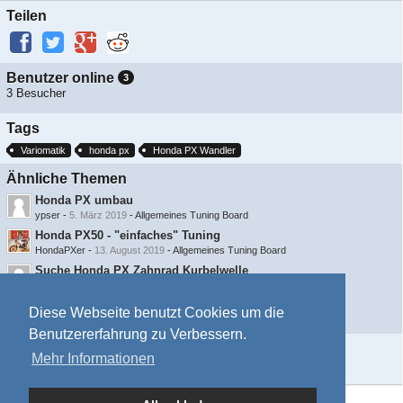
Teilen
Benutzer online
3
3 Besucher
Tags
Variomatik
honda px
Honda PX Wandler
Ähnliche Themen
Honda PX umbau
ypser
-
5. März 2019
-
Allgemeines Tuning Board
Honda PX50 - "einfaches" Tuning
HondaPXer
-
13. August 2019
-
Allgemeines Tuning Board
Suche Honda PX Zahnrad Kurbelwelle
ypser
-
23. Mai 2019
-
Gesuche
Welche Radnabe für Speichenradumbau Zündapp
Diese Webseite benutzt Cookies um die
maxl123
-
4. Mai 2020
-
laufende und abgeschlossene Projekte
Benutzererfahrung zu Verbessern.
Information
Mehr Informationen