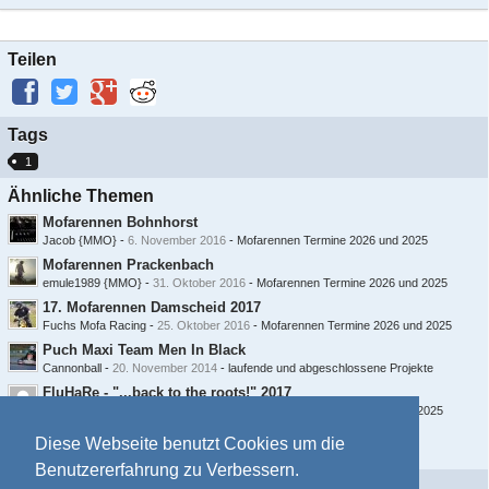
Teilen
Tags
1
Ähnliche Themen
Mofarennen Bohnhorst
Jacob {MMO}
-
6. November 2016
-
Mofarennen Termine 2026 und 2025
Mofarennen Prackenbach
emule1989 {MMO}
-
31. Oktober 2016
-
Mofarennen Termine 2026 und 2025
17. Mofarennen Damscheid 2017
Fuchs Mofa Racing
-
25. Oktober 2016
-
Mofarennen Termine 2026 und 2025
Puch Maxi Team Men In Black
Cannonball
-
20. November 2014
-
laufende und abgeschlossene Projekte
FluHaRe - "...back to the roots!" 2017
LighthouseMfG
-
19. September 2016
-
Mofarennen Termine 2026 und 2025
Mofarennen Baggerpark Emsland
Diese Webseite benutzt Cookies um die
emule1989
-
4. Dezember 2015
-
Mofarennen Termine 2026 und 2025
Benutzererfahrung zu Verbessern.
Information