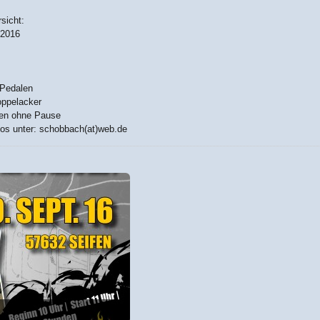
sicht:
 2016
 Pedalen
oppelacker
den ohne Pause
os unter: schobbach(at)web.de