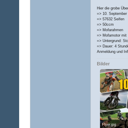
Hier die grobe Über
=> 10. September
=> 57632 Seifen
=> 50ccm
=> Mofarahmen
=> Mofamotor mit
=> Untergrund: St
=> Dauer: 4 Stun
Anmeldung und Inf
Bilder
Flyer.jpg