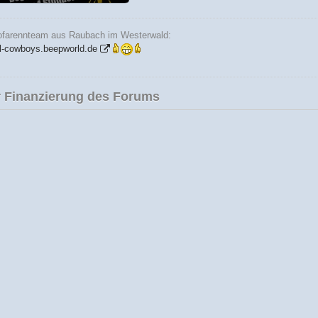
772, 2.707 mal angesehen
ofarennteam aus Raubach im Westerwald:
l-cowboys.beepworld.de
 Finanzierung des Forums