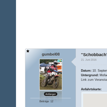
gumbel08
"Schobbach"
21. Juni 2016
Datum:
10. Septe
Untergrund:
Mofa
Link zum Veranstal
Anfahrtskarte:
Anfänger
Beiträge
12