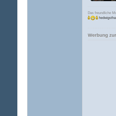
1,25 MB, 1.264×1.
Das freundliche M
hedwigstha
Werbung zur