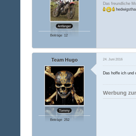
Das freundliche M
hedwigstha
Anfänger
Beiträge
12
Team Hugo
24. Juni 2016
Das hoffe ich und 
Werbung zur
Tommy
Beiträge
252