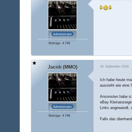
Administrator
Beiträge
4.746
Jacob {MMO}
18. September 2016
Ich habe heute mal
aussieht wie eine
Ansonsten habe ich
eBay Kleinanzeige
Administrator
Links angewandt, 
Beiträge
4.746
Falls das überhand