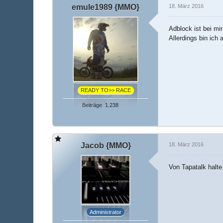
emule1989 {MMO}
18. März 2016
Adblock ist bei mir
Allerdings bin ich
READY TO>> RACE
Beiträge
1.238
Jacob {MMO}
18. März 2016
Von Tapatalk halte
Administrator