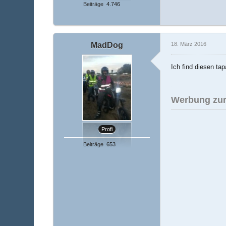
Beiträge
4.746
MadDog
18. März 2016
Ich find diesen ta
Werbung zur
Profi
Beiträge
653