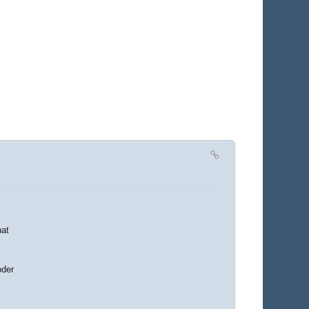
nat
oder