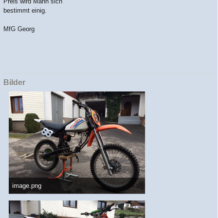
Preis wird Mann sich
bestimmt einig.
MfG Georg
Bilder
image.png
1,16 MB, 1.136×640, 839 mal angesehen