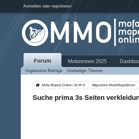
Anmelden oder registrieren
Forum
Mofarennen 2025
Dashboa
Ungelesene Beiträge
Unerledigte Themen
Mofa-Moped-Online | M-M-O
Allgemeine Mofa/Mopedforen
Suche prima 3s Seiten verkleidu