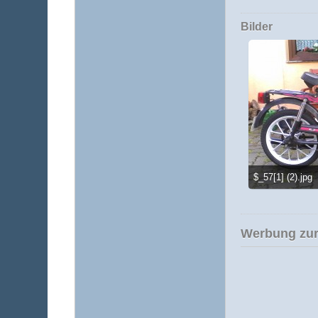
Bilder
$_57[1] (2).jpg
343,87 kB, 1.600×
Werbung zur