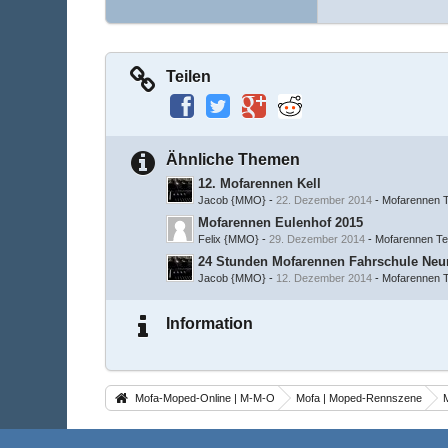
Teilen
Ähnliche Themen
12. Mofarennen Kell
Jacob {MMO}
-
22. Dezember 2014
-
Mofarennen T
Mofarennen Eulenhof 2015
Felix {MMO}
-
29. Dezember 2014
-
Mofarennen Te
24 Stunden Mofarennen Fahrschule Ne
Jacob {MMO}
-
12. Dezember 2014
-
Mofarennen T
Information
Mofa-Moped-Online | M-M-O
Mofa | Moped-Rennszene
Impressum
Mitgliederkarte