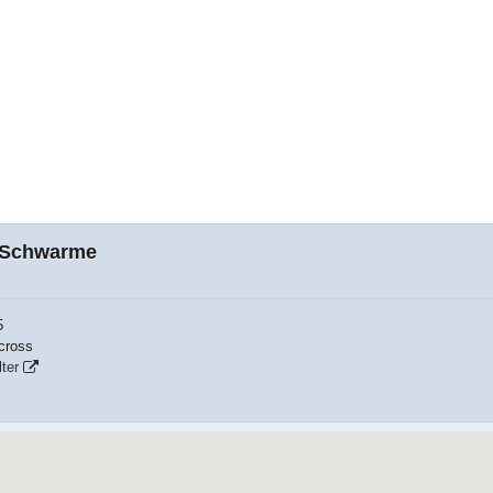
 Schwarme
5
cross
ter