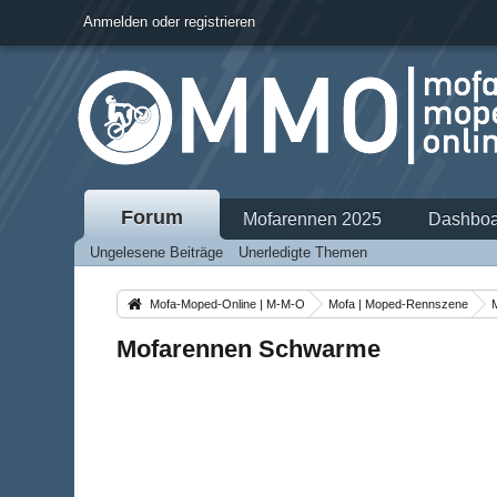
Anmelden oder registrieren
Forum
Mofarennen 2025
Dashboa
Ungelesene Beiträge
Unerledigte Themen
Mofa-Moped-Online | M-M-O
Mofa | Moped-Rennszene
Mofarennen Schwarme