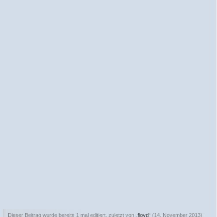
Dieser Beitrag wurde bereits 1 mal editiert, zuletzt von „
floyd
“ (
14. November 2013
)