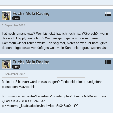
Fuchs Mofa Racing
Profi
3. September 2012
Hat noch jemand was? Weil bis jetzt hab ich noch nix. Wäre schön wenn
das noch klappt, weil ich in 2 Wochen ganz gerne schon mit neuen
Dämpfern wieder fahren wollte. Ich sag mal, bietet an was Ihr habt, gibts
da sonst irgendwas vernünftiges was mein Konto nicht ganz weinen lässt.
Fuchs Mofa Racing
Profi
3. September 2012
Meint ihr 2 hiervon würden was taugen? Finde leider keine undgefähr
passenden Marzocchis.
http://www.ebay.de/itm/Federbein-Stosdampfer-430mm-Dirt-Bike-Cross-
Quad-XB-35-/400308224223?
pt=Motorrad_Kraftradteile&hash=item5d343ac0df