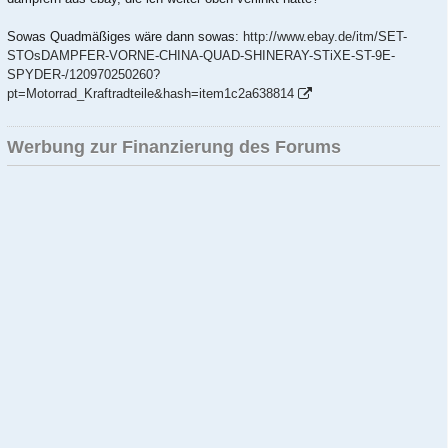
Sowas Quadmäßiges wäre dann sowas:
http://www.ebay.de/itm/SET-
STOsDAMPFER-VORNE-CHINA-QUAD-SHINERAY-STiXE-ST-9E-
SPYDER-/120970250260?
pt=Motorrad_Kraftradteile&hash=item1c2a638814
Werbung zur Finanzierung des Forums