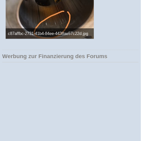
c87affbc-2731-41b4-84ee-4438ae57c22d.jpg
98,27 kB, 1.200×1.600, 1.842 mal angesehen
Werbung zur Finanzierung des Forums