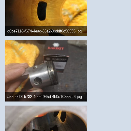
d0be7118-f674-4ead-85a2-0bddf0c56555.jpg
86,68 kB, 1.200×1.600, 1.329 mal angesehen
a58c0d0f-b732-4c02-945d-4b0d10355af4.jpg
83,71 kB, 1.600×1.200, 1.493 mal angesehen