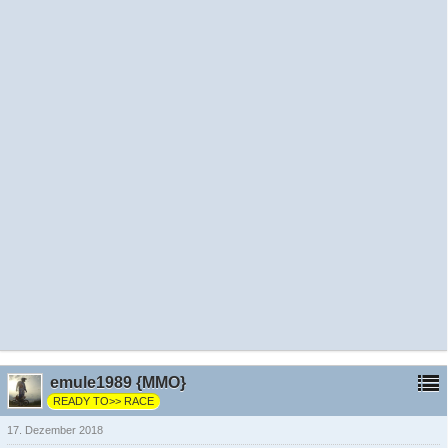
emule1989 {MMO}
READY TO>> RACE
17. Dezember 2018