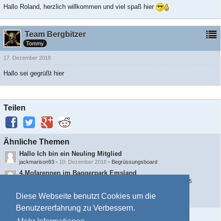
Hallo Roland, herzlich willkommen und viel spaß hier
Team Bergbitzer
Tommy
17. Dezember 2018
Hallo sei gegrüßt hier
Teilen
Ähnliche Themen
Hallo Ich bin ein Neuling Mitglied
jackmarison93
-
10. Dezember 2018
-
Begrüssungsboard
4.Mofarennen im Baggerpark Emsland
Bernd Otten
-
21. November 2018
-
Mofarennen Termine 2026 und 2025
Hallo Ich bin ein Neuling Mitglied
Diese Webseite benutzt Cookies um die
harrykane140693
-
8. Oktober 2018
-
Begrüssungsboard
Benutzererfahrung zu Verbessern.
Information