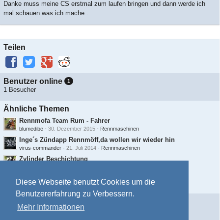
Danke muss meine CS erstmal zum laufen bringen und dann werde ich
mal schauen was ich mache .
Teilen
Benutzer online
1
1 Besucher
Ähnliche Themen
Rennmofa Team Rum - Fahrer
blumedibe
-
30. Dezember 2015
-
Rennmaschinen
Inge´s Zündapp Rennmöff,da wollen wir wieder hin
virus-commander
-
21. Juli 2014
-
Rennmaschinen
Zylinder Beschichtung
earlofcarve
-
17. Juni 2016
-
Reparatur Board
Athena 50ccm Kolben
Diese Webseite benutzt Cookies um die
Prizt
-
18. Mai 2016
-
Motor Bearbeitung/Optimierung
Benutzererfahrung zu Verbessern.
Information
Mehr Informationen