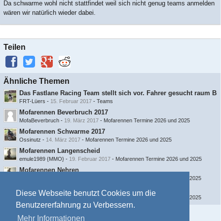
Da schwarme wohl nicht stattfindet weil sich nicht genug teams anmelden
wären wir natürlich wieder dabei.
Teilen
Ähnliche Themen
Das Fastlane Racing Team stellt sich vor. Fahrer gesucht raum 
FRT-Lüers
-
15. Februar 2017
-
Teams
Mofarennen Beverbruch 2017
MofaBeverbruch
-
19. März 2017
-
Mofarennen Termine 2026 und 2025
Mofarennen Schwarme 2017
Ossinutz
-
14. März 2017
-
Mofarennen Termine 2026 und 2025
Mofarennen Langenscheid
emule1989 {MMO}
-
19. Februar 2017
-
Mofarennen Termine 2026 und 2025
Mofarennen Nehren
emule1989 {MMO}
-
11. Februar 2017
-
Mofarennen Termine 2026 und 2025
3. Stuttgarter Mofarennen
Diese Webseite benutzt Cookies um die
emule1989 {MMO}
-
11. Februar 2017
-
Mofarennen Termine 2026 und 2025
Benutzererfahrung zu Verbessern.
Information
Mehr Informationen