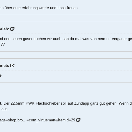
ch über eure erfahrungswerte und tipps freuen
rieb:
und nen neuen gaser suchen wir auch hab da mal was von nem rzt vergaser geh
 ??
rieb:
e
 rzt. Der 22,5mm PWK Flachschieber soll auf Zündapp ganz gut gehen. Wenn d
 aus.
?page=shop.bro…=com_virtuemart&Itemid=29