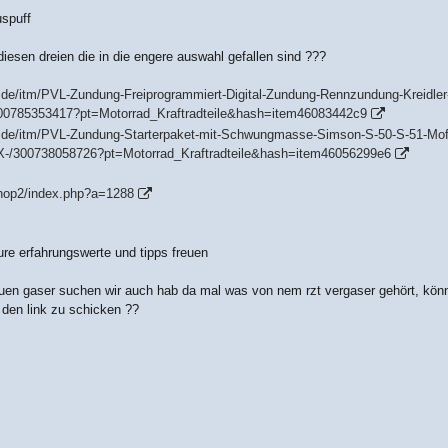
spuff
diesen dreien die in die engere auswahl gefallen sind ???
.de/itm/PVL-Zundung-Freiprogrammiert-Digital-Zundung-Rennzundung-Kreidler
00785353417?pt=Motorrad_Kraftradteile&hash=item46083442c9
y.de/itm/PVL-Zundung-Starterpaket-mit-Schwungmasse-Simson-S-50-S-51-Mof
-/300738058726?pt=Motorrad_Kraftradteile&hash=item46056299e6
Shop2/index.php?a=1288
re erfahrungswerte und tipps freuen
euen gaser suchen wir auch hab da mal was von nem rzt vergaser gehört, kön
 den link zu schicken ??