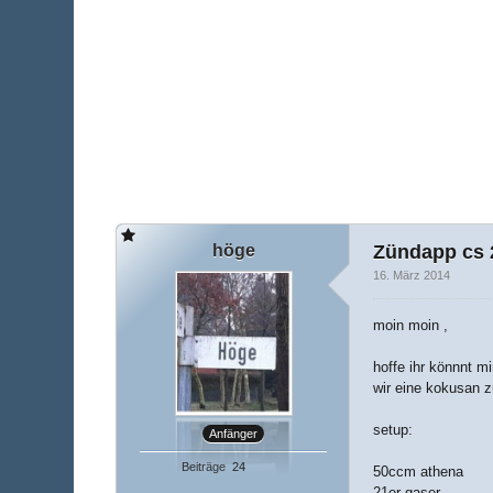
höge
Zündapp cs 
16. März 2014
moin moin ,
hoffe ihr könnnt m
wir eine kokusan z
setup:
Anfänger
Beiträge
24
50ccm athena
21er gaser