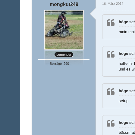
mongkut249
16. März 2014
höge sch
moin moi
höge sch
Lernender
hoffe ihr
Beiträge
290
und es wi
höge sch
setup:
höge sch
50ccm a