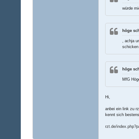
würde mi
höge sch
, achja 
schicken
höge sch
MfG Hög
Hi,
anbei ein link zu
kennt sich bestens
rzt.de/index.php