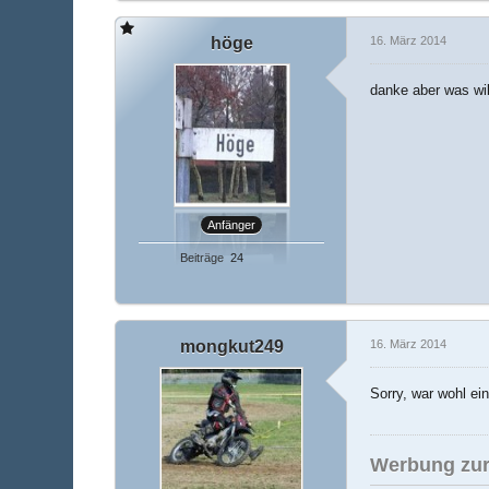
höge
16. März 2014
danke aber was wil
Anfänger
Beiträge
24
mongkut249
16. März 2014
Sorry, war wohl ein
Werbung zur