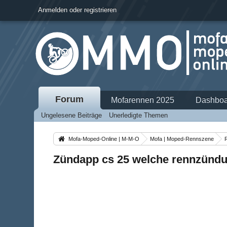
Anmelden oder registrieren
Forum
Mofarennen 2025
Dashboa
Ungelesene Beiträge
Unerledigte Themen
Mofa-Moped-Online | M-M-O
Mofa | Moped-Rennszene
Zündapp cs 25 welche rennzünd