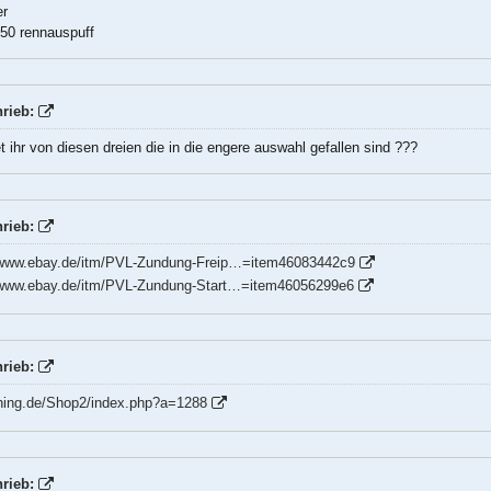
er
50 rennauspuff
rieb:
t ihr von diesen dreien die in die engere auswahl gefallen sind ???
rieb:
//www.ebay.de/itm/PVL-Zundung-Freip…=item46083442c9
/www.ebay.de/itm/PVL-Zundung-Start…=item46056299e6
rieb:
ning.de/Shop2/index.php?a=1288
rieb: