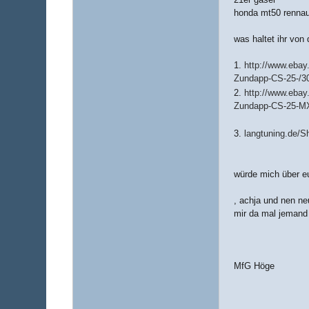
honda mt50 rennau
was haltet ihr von 
1.
http://www.ebay
Zundapp-CS-25-/3
2.
http://www.eba
Zundapp-CS-25-MX
3.
langtuning.de/
würde mich über eu
, achja und nen n
mir da mal jemand
MfG Höge