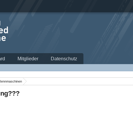
rd
Mitglieder
Datenschutz
Rennmaschinen
ung???