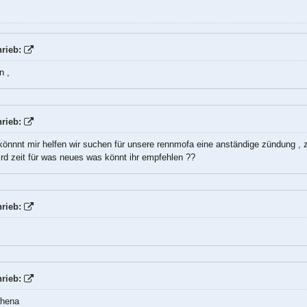
rieb:
n ,
rieb:
 könnnt mir helfen wir suchen für unsere rennmofa eine anständige zündung ,
rd zeit für was neues was könnt ihr empfehlen ??
rieb:
rieb:
thena