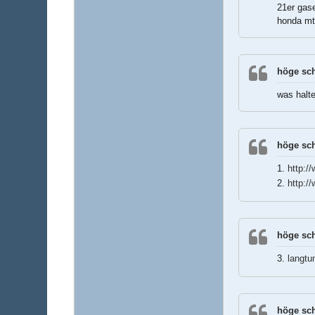
21er gas
honda mt
höge sch
was halte
höge sch
1.
http:
2.
http:/
höge sch
3.
langtu
höge sch