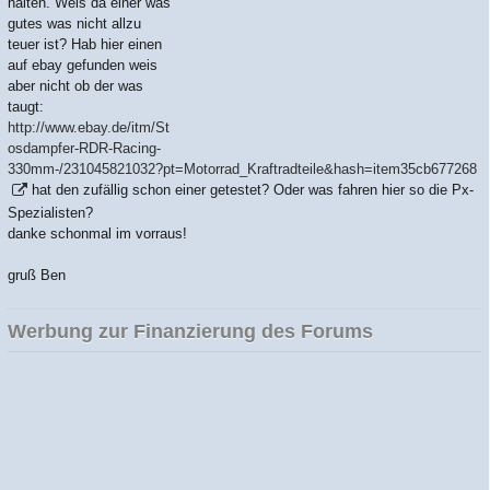
halten. Weis da einer was
gutes was nicht allzu
teuer ist? Hab hier einen
auf ebay gefunden weis
aber nicht ob der was
taugt:
http://www.ebay.de/itm/St
osdampfer-RDR-Racing-
330mm-/231045821032?pt=Motorrad_Kraftradteile&hash=item35cb677268
hat den zufällig schon einer getestet? Oder was fahren hier so die Px-
Spezialisten?
danke schonmal im vorraus!
gruß Ben
Werbung zur Finanzierung des Forums