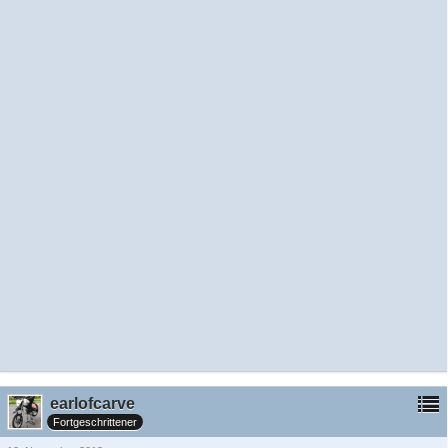
earlofcarve
Fortgeschrittener