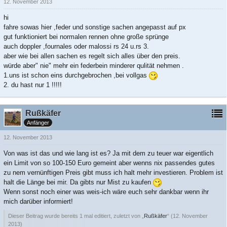
12. November 2013
hi
fahre sowas hier
,feder und sonstige sachen angepasst auf px
gut funktioniert bei normalen rennen ohne große sprünge
auch doppler ,fournales oder malossi rs 24 u.rs 3.
aber wie bei allen sachen es regelt sich alles über den preis.
würde aber" nie" mehr ein federbein minderer qulität nehmen .
1.uns ist schon eins durchgebrochen ,bei vollgas
2. du hast nur 1 !!!!!
Rußkäfer
Anfänger
12. November 2013
Von was ist das und wie lang ist es? Ja mit dem zu teuer war eigentlich
ein Limit von so 100-150 Euro gemeint aber wenns nix passendes gutes
zu nem vernünftigen Preis gibt muss ich halt mehr investieren. Problem ist
halt die Länge bei mir. Da gibts nur Mist zu kaufen
Wenn sonst noch einer was weis-ich wäre euch sehr dankbar wenn ihr
mich darüber informiert!
Dieser Beitrag wurde bereits 1 mal editiert, zuletzt von „
Rußkäfer
“ (
12. November
2013
)