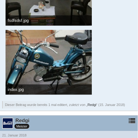
fsdfsdsf.jpg
78,91 kB, 1.040×584, 1.613 mal angesehen
index.jpg
76,16 kB, 584×1.040, 2.452 mal angesehen
Dieser Beitrag wurde bereits 1 mal editiert, zuletzt von „
Redgi
“ (
15. Januar 2018
)
Redgi
Meister
21. Januar 2018