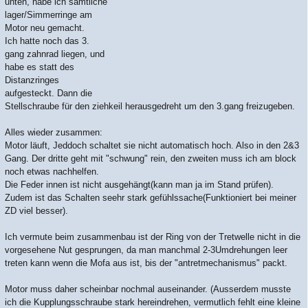
unten, habe ich sämtliche
lager/Simmerringe am
Motor neu gemacht.
Ich hatte noch das 3.
gang zahnrad liegen, und
habe es statt des
Distanzringes
aufgesteckt. Dann die
Stellschraube für den ziehkeil herausgedreht um den 3.gang freizugeben.
Alles wieder zusammen:
Motor läuft, Jeddoch schaltet sie nicht automatisch hoch. Also in den 2&3
Gang. Der dritte geht mit "schwung" rein, den zweiten muss ich am block
noch etwas nachhelfen.
Die Feder innen ist nicht ausgehängt(kann man ja im Stand prüfen).
Zudem ist das Schalten seehr stark gefühlssache(Funktioniert bei meiner
ZD viel besser).
Ich vermute beim zusammenbau ist der Ring von der Tretwelle nicht in die
vorgesehene Nut gesprungen, da man manchmal 2-3Umdrehungen leer
treten kann wenn die Mofa aus ist, bis der "antretmechanismus" packt.
Motor muss daher scheinbar nochmal auseinander. (Ausserdem musste
ich die Kupplungsschraube stark hereindrehen, vermutlich fehlt eine kleine