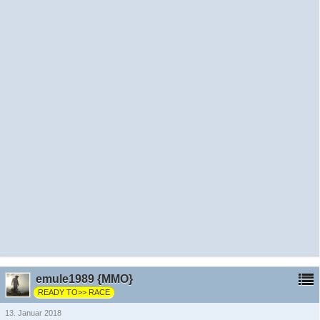
emule1989 {MMO}
READY TO>> RACE
13. Januar 2018