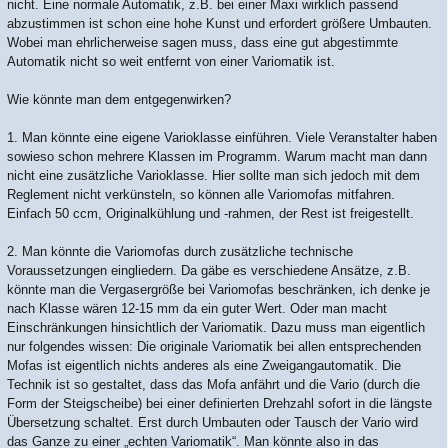
nicht. Eine normale Automatik, z.B. bei einer Maxi wirklich passend
abzustimmen ist schon eine hohe Kunst und erfordert größere Umbauten.
Wobei man ehrlicherweise sagen muss, dass eine gut abgestimmte
Automatik nicht so weit entfernt von einer Variomatik ist.
Wie könnte man dem entgegenwirken?
1. Man könnte eine eigene Varioklasse einführen. Viele Veranstalter haben
sowieso schon mehrere Klassen im Programm. Warum macht man dann
nicht eine zusätzliche Varioklasse. Hier sollte man sich jedoch mit dem
Reglement nicht verkünsteln, so können alle Variomofas mitfahren.
Einfach 50 ccm, Originalkühlung und -rahmen, der Rest ist freigestellt.
2. Man könnte die Variomofas durch zusätzliche technische
Voraussetzungen eingliedern. Da gäbe es verschiedene Ansätze, z.B.
könnte man die Vergasergröße bei Variomofas beschränken, ich denke je
nach Klasse wären 12-15 mm da ein guter Wert. Oder man macht
Einschränkungen hinsichtlich der Variomatik. Dazu muss man eigentlich
nur folgendes wissen: Die originale Variomatik bei allen entsprechenden
Mofas ist eigentlich nichts anderes als eine Zweigangautomatik. Die
Technik ist so gestaltet, dass das Mofa anfährt und die Vario (durch die
Form der Steigscheibe) bei einer definierten Drehzahl sofort in die längste
Übersetzung schaltet. Erst durch Umbauten oder Tausch der Vario wird
das Ganze zu einer „echten Variomatik“. Man könnte also in das