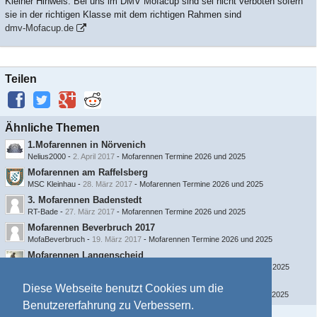
Kleiner Hinweis. Bei uns im DMV Mofacup sind sei nicht verboten sofern
sie in der richtigen Klasse mit dem richtigen Rahmen sind
dmv-Mofacup.de
Teilen
Ähnliche Themen
1.Mofarennen in Nörvenich
Nelius2000
-
2. April 2017
-
Mofarennen Termine 2026 und 2025
Mofarennen am Raffelsberg
MSC Kleinhau
-
28. März 2017
-
Mofarennen Termine 2026 und 2025
3. Mofarennen Badenstedt
RT-Bade
-
27. März 2017
-
Mofarennen Termine 2026 und 2025
Mofarennen Beverbruch 2017
MofaBeverbruch
-
19. März 2017
-
Mofarennen Termine 2026 und 2025
Mofarennen Langenscheid
emule1989 {MMO}
-
19. Februar 2017
-
Mofarennen Termine 2026 und 2025
Mofarennen Nehren
Diese Webseite benutzt Cookies um die
emule1989 {MMO}
-
11. Februar 2017
-
Mofarennen Termine 2026 und 2025
Benutzererfahrung zu Verbessern.
Information