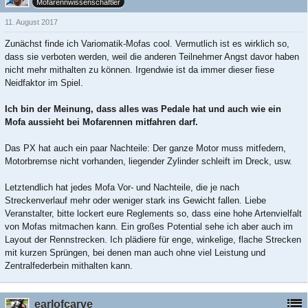
Mofarennwissenschaftler
11. August 2017
Zunächst finde ich Variomatik-Mofas cool. Vermutlich ist es wirklich so,
dass sie verboten werden, weil die anderen Teilnehmer Angst davor haben
nicht mehr mithalten zu können. Irgendwie ist da immer dieser fiese
Neidfaktor im Spiel.
Ich bin der Meinung, dass alles was Pedale hat und auch wie ein
Mofa aussieht bei Mofarennen mitfahren darf.
Das PX hat auch ein paar Nachteile: Der ganze Motor muss mitfedern,
Motorbremse nicht vorhanden, liegender Zylinder schleift im Dreck, usw.
Letztendlich hat jedes Mofa Vor- und Nachteile, die je nach
Streckenverlauf mehr oder weniger stark ins Gewicht fallen. Liebe
Veranstalter, bitte lockert eure Reglements so, dass eine hohe Artenvielfalt
von Mofas mitmachen kann. Ein großes Potential sehe ich aber auch im
Layout der Rennstrecken. Ich plädiere für enge, winkelige, flache Strecken
mit kurzen Sprüngen, bei denen man auch ohne viel Leistung und
Zentralfederbein mithalten kann.
earlofcarve