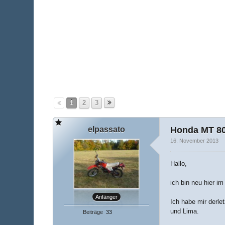
1
2
3
elpassato
Honda MT 80
16. November 2013
Hallo,
ich bin neu hier i
Anfänger
Ich habe mir derle
und Lima.
Beiträge
33