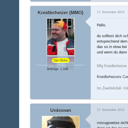
Kreidlerheizer {MMO}
17. November 2013
Hallo,
du solltest dich 
entsprechend dem 
das so in etwa bei
und wenn du dann m
Der Dicke
Mfg Kreidlerheizer
Beiträge
1.168
Kreidlerheizers Co
Im Zweifelsfall- V
Unknown
17. November 2013
vorzugsweise nicht