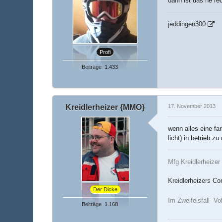
dann ist das ne re
jeddingen300
Profi
Beiträge
1.433
Kreidlerheizer {MMO}
17. November 2013
wenn alles eine fa
licht) in betrieb z
Mfg Kreidlerheizer
Kreidlerheizers Co
Der Dicke
Im Zweifelsfall- V
Beiträge
1.168