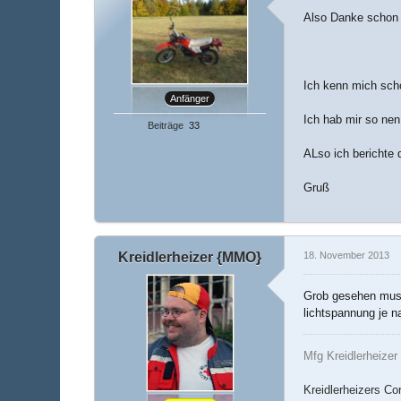
Also Danke schon 
Ich kenn mich scho
Anfänger
Ich hab mir so nen
Beiträge
33
ALso ich berichte 
Gruß
Kreidlerheizer {MMO}
18. November 2013
Grob gesehen musst
lichtspannung je n
Mfg Kreidlerheizer
Kreidlerheizers Co