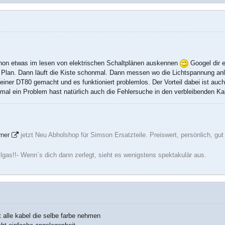
schon etwas im lesen von elektrischen Schaltplänen auskennen
Googel dir e
Plan. Dann läuft die Kiste schonmal. Dann messen wo die Lichtspannung anli
 einer DT80 gemacht und es funktioniert problemlos. Der Vorteil dabei ist au
al ein Problem hast natürlich auch die Fehlersuche in den verbleibenden Kab
rner
jetzt Neu Abholshop für Simson Ersatzteile. Preiswert, persönlich, gu
ollgas!!- Wenn`s dich dann zerlegt, sieht es wenigstens spektakulär aus.
 alle kabel die selbe farbe nehmen