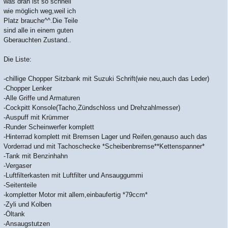
was dran ist so schnell
wie möglich weg,weil ich
Platz brauche^^.Die Teile
sind alle in einem guten
Gberauchten Zustand..
Die Liste:
-chillige Chopper Sitzbank mit Suzuki Schrift(wie neu,auch das Leder)
-Chopper Lenker
-Alle Griffe und Armaturen
-Cockpitt Konsole(Tacho,Zündschloss und Drehzahlmesser)
-Auspuff mit Krümmer
-Runder Scheinwerfer komplett
-Hinterrad komplett mit Bremsen Lager und Reifen,genauso auch das
Vorderrad und mit Tachoschecke *Scheibenbremse**Kettenspanner*
-Tank mit Benzinhahn
-Vergaser
-Luftfilterkasten mit Luftfilter und Ansauggummi
-Seitenteile
-kompletter Motor mit allem,einbaufertig *79ccm*
-Zyli und Kolben
-Öltank
-Ansaugstutzen