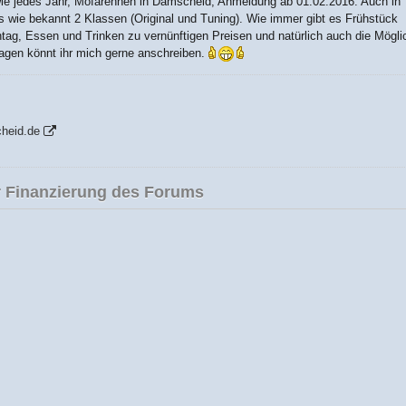
e jedes Jahr, Mofarennen in Damscheid, Anmeldung ab 01.02.2016. Auch in
s wie bekannt 2 Klassen (Original und Tuning). Wie immer gibt es Frühstück
ag, Essen und Trinken zu vernünftigen Preisen und natürlich auch die Mögli
agen könnt ihr mich gerne anschreiben.
heid.de
 Finanzierung des Forums