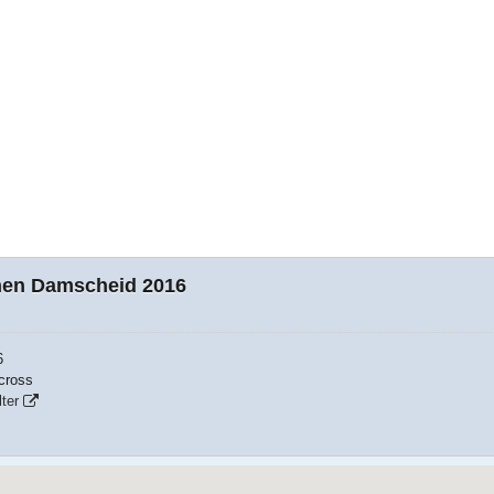
nen Damscheid 2016
6
cross
ter