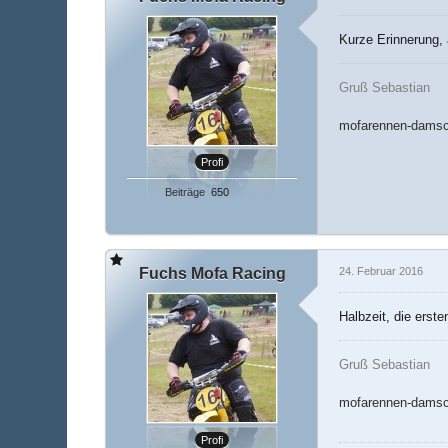
Kurze Erinnerung,
Gruß Sebastian
mofarennen-damsc
Profi
Beiträge
650
Fuchs Mofa Racing
24. Februar 2016
Halbzeit, die erst
Gruß Sebastian
mofarennen-damsc
Profi