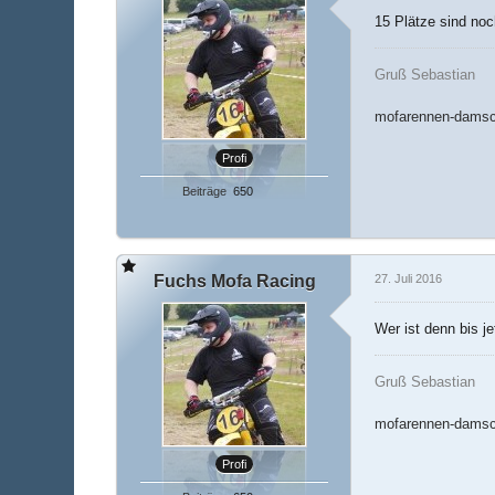
15 Plätze sind noc
Gruß Sebastian
mofarennen-damsc
Profi
Beiträge
650
Fuchs Mofa Racing
27. Juli 2016
Wer ist denn bis j
Gruß Sebastian
mofarennen-damsc
Profi