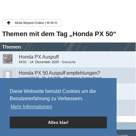
Mofa-Moped-Online | M-M-O
Themen mit dem Tag „Honda PX 50“
Themen
Honda PX Auspuff
KK91
-
14. Dezember 2020
-
Gesuche
Honda PX 50 Auspuff empfehlungen?
Lennnn23123
-
23. Juli 2020
-
Allgemeines Tuning Board
Honda PX50
Diese Webseite benutzt Cookies um die
Marco
-
1. September 2020
-
Reparatur Board
Benutzererfahrung zu Verbessern.
Honda PX 50 schneller machen
Mehr Informationen
Lennnn23123
-
22. Juli 2020
-
Allgemeines Tuning Board
Alles klar!
Impressum
Mitgliederkarte