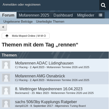
Anmelden oder registrieren
Forum
Mofarennen 2025
Dashboard
Mitglieder
Ungelesene Beiträge
Unerledigte Themen
Mofa-Moped-Online | M-M-O
Themen mit dem Tag „rennen“
Themen
Mofarennen ADAC Lüdinghausen
CJ Racing
-
2. April 2023
-
Mofarennen Termine 2026 und 2025
Mofarennen AMG Osnabrück
CJ Racing
-
2. April 2023
-
Mofarennen Termine 2026 und 2025
8. Wettringer Mopedrennen 16.04.2023
Bockmann2
-
23. März 2023
-
Mofarennen Termine 2026 und 2025
sachs 506/3by Kupplungs Ratgeber
dampi0128
-
8. September 2017
-
Allgemeines Tuning Board