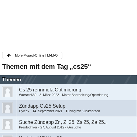
Mofa-Moped-Online | M-M-O
Themen mit dem Tag „cs25“
Themen
Cs 25 rennmofa Optimierung
Wurster669
-
8. März 2022
-
Motor Bearbeitung/Optimierung
Zündapp Cs25 Setup
Cyleex
-
14. September 2021
-
Tuning mit Kubiksätzen
Suche Zündapp Zr , Zl 25, Zs 25, Za 25...
Prestodriver
-
27. August 2012
-
Gesuche