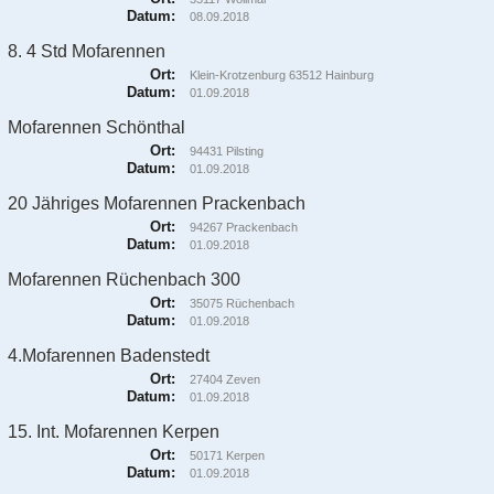
Datum:
08.09.2018
8. 4 Std Mofarennen
Ort:
Klein-Krotzenburg 63512 Hainburg
Datum:
01.09.2018
Mofarennen Schönthal
Ort:
94431 Pilsting
Datum:
01.09.2018
20 Jähriges Mofarennen Prackenbach
Ort:
94267 Prackenbach
Datum:
01.09.2018
Mofarennen Rüchenbach 300
Ort:
35075 Rüchenbach
Datum:
01.09.2018
4.Mofarennen Badenstedt
Ort:
27404 Zeven
Datum:
01.09.2018
15. Int. Mofarennen Kerpen
Ort:
50171 Kerpen
Datum:
01.09.2018