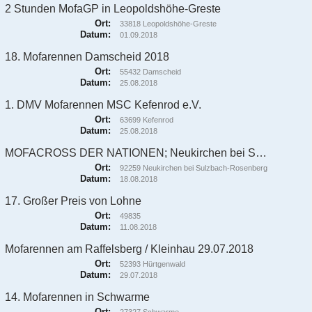
2 Stunden MofaGP in Leopoldshöhe-Greste
Ort:
33818 Leopoldshöhe-Greste
Datum:
01.09.2018
18. Mofarennen Damscheid 2018
Ort:
55432 Damscheid
Datum:
25.08.2018
1. DMV Mofarennen MSC Kefenrod e.V.
Ort:
63699 Kefenrod
Datum:
25.08.2018
MOFACROSS DER NATIONEN; Neukirchen bei Sulzbach-Rosenberg; 18. August 2018
Ort:
92259 Neukirchen bei Sulzbach-Rosenberg
Datum:
18.08.2018
17. Großer Preis von Lohne
Ort:
49835
Datum:
11.08.2018
Mofarennen am Raffelsberg / Kleinhau 29.07.2018
Ort:
52393 Hürtgenwald
Datum:
29.07.2018
14. Mofarennen in Schwarme
Ort: