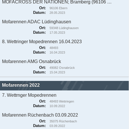
MOFACROSS DER NATIONEN; Bramberg (96106 Ebern)
Ort:
96106 Ebern
Datum:
28.05.2023
Mofarennen ADAC Lüdinghausen
Ort:
59348 Lüdinghausen
Datum:
17.05.2023
8. Wettringer Mopedrennen 16.04.2023
Ort:
48493
Datum:
16.04.2023
Mofarennen AMG Osnabrück
Ort:
49082 Osnabrück
Datum:
15.04.2023
Mofarennen 2022
7. Wettrnger Mopedrennen
Ort:
48493 Wettringen
Datum:
10.09.2022
Mofarennen Rüchenbach 03.09.2022
Ort:
35075 Rüchenbach
Datum:
03.09.2022