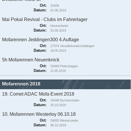
Ort:
31606
Datum:
01.06.2019
Mai Pokal Revival - Clubs im Fahrerlager
Ort:
Hockenheim
Datum:
31.05.2019
Mofarennen Jeddingen300 4.Auflage
Ort:
27374 Visselhövede/Jeddingen
Datum:
18.05.2019
5h Mofarennen Neuenknick
Ort:
32469 Petershagen
Datum:
11.05.2019
Mofarennen 2018
19. Comet ADAC Mofa-Event 2018
Ort:
76448 Durmersheim
Datum:
20.10.2018
10. Mofarennen Westerloy 06.10.18
Ort:
26655 Westerstede
Datum:
06.10.2018