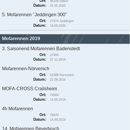
Ort:
96106 Ebern
Datum:
31.05.2020
5. Mofarennen "Jeddingen 300"
Ort:
27374 Jeddingen
Datum:
16.05.2020
Mofarennen 2019
3. Saisonend Mofarennen Badenstedt
Ort:
27404
Datum:
07.12.2019
Mofarennen-Nörvenich
Ort:
52388 Nörvenich
Datum:
21.09.2019
MOFA-CROSS Crailsheim
Ort:
74564
Datum:
14.09.2019
4h Mofarennen
Ort:
78479
Datum:
14.09.2019
14. Mofarennen Beverbruch