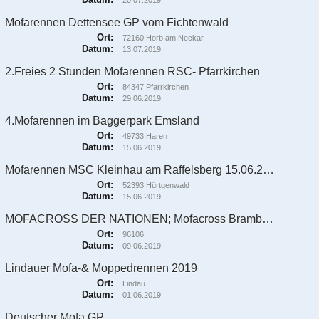
20.07.2019
Mofarennen Dettensee GP vom Fichtenwald
Ort:
72160 Horb am Neckar
Datum:
13.07.2019
2.Freies 2 Stunden Mofarennen RSC- Pfarrkirchen
Ort:
84347 Pfarrkirchen
Datum:
29.06.2019
4.Mofarennen im Baggerpark Emsland
Ort:
49733 Haren
Datum:
15.06.2019
Mofarennen MSC Kleinhau am Raffelsberg 15.06.2019
Ort:
52393 Hürtgenwald
Datum:
15.06.2019
MOFACROSS DER NATIONEN; Mofacross Bramberg
Ort:
96106
Datum:
09.06.2019
Lindauer Mofa-& Moppedrennen 2019
Ort:
Lindau
Datum:
01.06.2019
Deutscher Mofa GP