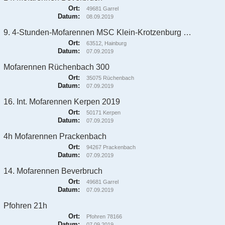
Ort:
49681 Garrel
Datum:
08.09.2019
9. 4-Stunden-Mofarennen MSC Klein-Krotzenburg e.V. im DMV
Ort:
63512, Hainburg
Datum:
07.09.2019
Mofarennen Rüchenbach 300
Ort:
35075 Rüchenbach
Datum:
07.09.2019
16. Int. Mofarennen Kerpen 2019
Ort:
50171 Kerpen
Datum:
07.09.2019
4h Mofarennen Prackenbach
Ort:
94267 Prackenbach
Datum:
07.09.2019
14. Mofarennen Beverbruch
Ort:
49681 Garrel
Datum:
07.09.2019
Pfohren 21h
Ort:
Pfohren 78166
Datum:
07.09.2019