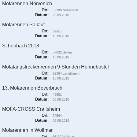
Mofarennen-Nörvenich
Ort:
52388 Nörvenich
Datum:
29.09.2018
Mofarennen Sailauf
Ort:
Sailauf
Datum:
15.09.2018
Schobbach 2018
Ort:
57632 Seifen
Datum:
15.09.2018
Mofalangstreckenrennen 9-Stunden Hohnebostel
Ort:
29364 Langlingen
Datum:
15.09.2018
13. Mofarennen Beverbruch
Ort:
49681
Datum:
08.09.2018
MOFA-CROSS Crailsheim
Ort:
74564
Datum:
08.09.2018
Mofarennen in Wollmar
Ort:
35117 Wollmar