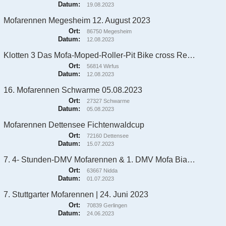
Datum:
19.08.2023
Mofarennen Megesheim 12. August 2023
Ort:
86750 Megesheim
Datum:
12.08.2023
Klotten 3 Das Mofa-Moped-Roller-Pit Bike cross Rennen
Ort:
56814 Wirfus
Datum:
12.08.2023
16. Mofarennen Schwarme 05.08.2023
Ort:
27327 Schwarme
Datum:
05.08.2023
Mofarennen Dettensee Fichtenwaldcup
Ort:
72160 Dettensee
Datum:
15.07.2023
7. 4- Stunden-DMV Mofarennen & 1. DMV Mofa Biathlon
Ort:
63667 Nidda
Datum:
01.07.2023
7. Stuttgarter Mofarennen | 24. Juni 2023
Ort:
70839 Gerlingen
Datum:
24.06.2023