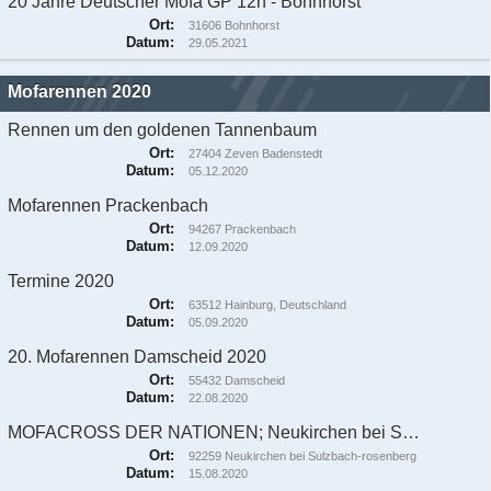
20 Jahre Deutscher Mofa GP 12h - Bohnhorst
Ort:
31606 Bohnhorst
Datum:
29.05.2021
Mofarennen 2020
Rennen um den goldenen Tannenbaum
Ort:
27404 Zeven Badenstedt
Datum:
05.12.2020
Mofarennen Prackenbach
Ort:
94267 Prackenbach
Datum:
12.09.2020
Termine 2020
Ort:
63512 Hainburg, Deutschland
Datum:
05.09.2020
20. Mofarennen Damscheid 2020
Ort:
55432 Damscheid
Datum:
22.08.2020
MOFACROSS DER NATIONEN; Neukirchen bei Sulzbach-Rosenberg
Ort:
92259 Neukirchen bei Sulzbach-rosenberg
Datum:
15.08.2020