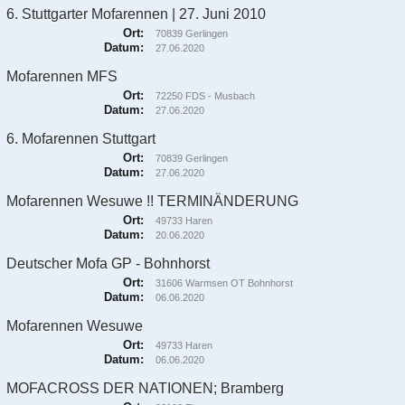
6. Stuttgarter Mofarennen | 27. Juni 2010
Ort:
70839 Gerlingen
Datum:
27.06.2020
Mofarennen MFS
Ort:
72250 FDS - Musbach
Datum:
27.06.2020
6. Mofarennen Stuttgart
Ort:
70839 Gerlingen
Datum:
27.06.2020
Mofarennen Wesuwe !! TERMINÄNDERUNG
Ort:
49733 Haren
Datum:
20.06.2020
Deutscher Mofa GP - Bohnhorst
Ort:
31606 Warmsen OT Bohnhorst
Datum:
06.06.2020
Mofarennen Wesuwe
Ort:
49733 Haren
Datum:
06.06.2020
MOFACROSS DER NATIONEN; Bramberg