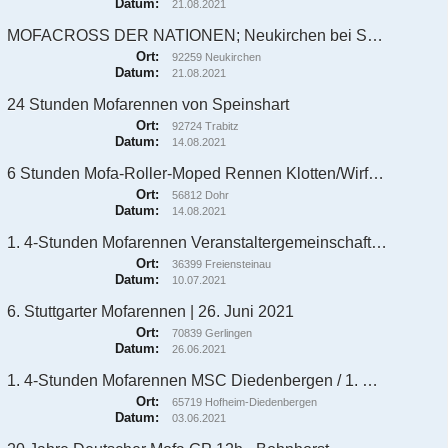
Datum:
21.08.2021
MOFACROSS DER NATIONEN; Neukirchen bei Sulzbach-Rosenberg
Ort:
92259 Neukirchen
Datum:
21.08.2021
24 Stunden Mofarennen von Speinshart
Ort:
92724 Trabitz
Datum:
14.08.2021
6 Stunden Mofa-Roller-Moped Rennen Klotten/Wirfus an der K 25
Ort:
56812 Dohr
Datum:
14.08.2021
1. 4-Stunden Mofarennen Veranstaltergemeinschaft DMV Landesgruppe Hessen e.V. & Team Eichwald Racing / 2. Wertungslauf zum DMV MofaCup 2021
Ort:
36399 Freiensteinau
Datum:
10.07.2021
6. Stuttgarter Mofarennen | 26. Juni 2021
Ort:
70839 Gerlingen
Datum:
26.06.2021
1. 4-Stunden Mofarennen MSC Diedenbergen / 1. Wertungslauf zum DMV MofaCup 2021
Ort:
65719 Hofheim-Diedenbergen
Datum:
03.06.2021