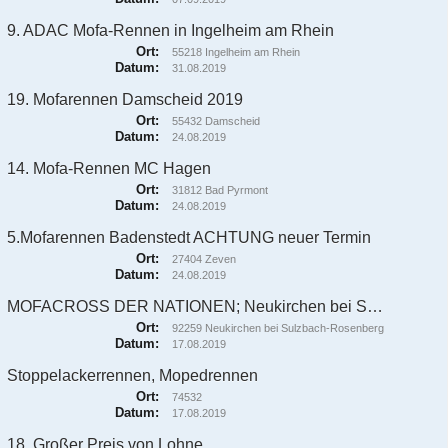
9. ADAC Mofa-Rennen in Ingelheim am Rhein
Ort:
55218 Ingelheim am Rhein
Datum:
31.08.2019
19. Mofarennen Damscheid 2019
Ort:
55432 Damscheid
Datum:
24.08.2019
14. Mofa-Rennen MC Hagen
Ort:
31812 Bad Pyrmont
Datum:
24.08.2019
5.Mofarennen Badenstedt ACHTUNG neuer Termin
Ort:
27404 Zeven
Datum:
24.08.2019
MOFACROSS DER NATIONEN; Neukirchen bei Sulzbach-Rosenberg
Ort:
92259 Neukirchen bei Sulzbach-Rosenberg
Datum:
17.08.2019
Stoppelackerrennen, Mopedrennen
Ort:
74532
Datum:
17.08.2019
18. Großer Preis von Lohne