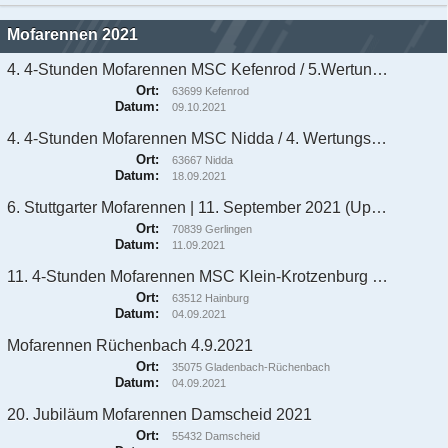
Mofarennen 2021
4. 4-Stunden Mofarennen MSC Kefenrod / 5.Wertungslauf/Endlauf zum DMV MofaCup 2021
Ort:
63699 Kefenrod
Datum:
09.10.2021
4. 4-Stunden Mofarennen MSC Nidda / 4. Wertungslauf zum DMV MofaCup 2021
Ort:
63667 Nidda
Datum:
18.09.2021
6. Stuttgarter Mofarennen | 11. September 2021 (Update durch Verschiebung)
Ort:
70839 Gerlingen
Datum:
11.09.2021
11. 4-Stunden Mofarennen MSC Klein-Krotzenburg / 3. Wertungslauf zum DMV MofaCup 2021
Ort:
63512 Hainburg
Datum:
04.09.2021
Mofarennen Rüchenbach 4.9.2021
Ort:
35075 Gladenbach-Rüchenbach
Datum:
04.09.2021
20. Jubiläum Mofarennen Damscheid 2021
Ort:
55432 Damscheid