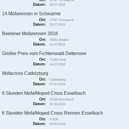
27327 Schwarme
Datum:
28.07.2018
14.Mofarennen in Schwarme
Ort:
27327 Schwarme
Datum:
28.07.2018
Beelener Mofarennen 2018
Ort:
48361 Beelen
Datum:
21.07.2018
Großer Preis vom Fichtenwald Dettensee
Ort:
72160 Horb
Datum:
14.07.2018
Mofacross Cadolzburg
Ort:
Cadolzburg
Datum:
07.07.2018
6 Stunden Mofa/Moped Cross Esselbach
Ort:
97839 Esselbach
Datum:
30.06.2018
6 Stunden Mofa/Moped Cross Rennen Esselbach
Ort:
97839
Datum:
29.06.2018