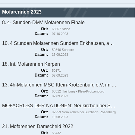
Mofarennen 2023
8. 4- Stunden-DMV Mofarennen Finale
Ort:
63667 Nidda
Datum:
07.10.2023
10. 4 Stunden Mofarennen Sundern Enkhausen, am 15.9.2023 und 16.09.2023
Ort:
59846 Sundern
Datum:
16.09.2023
18. Int. Mofarennen Kerpen
Ort:
50171
Datum:
02.09.2023
13. 4h-Mofarennen MSC Klein-Krotzenburg e.V. im DMV am 02.09.2023
Ort:
63512 Hainburg - Klein-Krotzenburg
Datum:
02.09.2023
MOFACROSS DER NATIONEN; Neukirchen bei Sulzbach-Rosenberg
Ort:
92259 Neukirchen bei Sulzbach-Rosenberg
Datum:
19.08.2023
21. Mofarennen Damscheid 2022
Ort:
55432