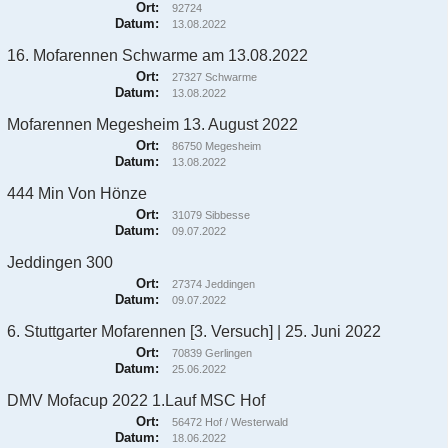
Ort:
92724
Datum:
13.08.2022
16. Mofarennen Schwarme am 13.08.2022
Ort:
27327 Schwarme
Datum:
13.08.2022
Mofarennen Megesheim 13. August 2022
Ort:
86750 Megesheim
Datum:
13.08.2022
444 Min Von Hönze
Ort:
31079 Sibbesse
Datum:
09.07.2022
Jeddingen 300
Ort:
27374 Jeddingen
Datum:
09.07.2022
6. Stuttgarter Mofarennen [3. Versuch] | 25. Juni 2022
Ort:
70839 Gerlingen
Datum:
25.06.2022
DMV Mofacup 2022 1.Lauf MSC Hof
Ort:
56472 Hof / Westerwald
Datum:
18.06.2022