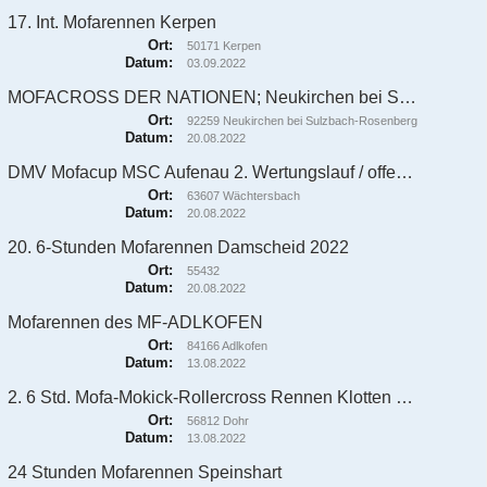
17. Int. Mofarennen Kerpen
Ort:
50171 Kerpen
Datum:
03.09.2022
MOFACROSS DER NATIONEN; Neukirchen bei Sulzbach-Rosenberg
Ort:
92259 Neukirchen bei Sulzbach-Rosenberg
Datum:
20.08.2022
DMV Mofacup MSC Aufenau 2. Wertungslauf / offenes Pitbike Rennen
Ort:
63607 Wächtersbach
Datum:
20.08.2022
20. 6-Stunden Mofarennen Damscheid 2022
Ort:
55432
Datum:
20.08.2022
Mofarennen des MF-ADLKOFEN
Ort:
84166 Adlkofen
Datum:
13.08.2022
2. 6 Std. Mofa-Mokick-Rollercross Rennen Klotten am 12.+13. August 2022
Ort:
56812 Dohr
Datum:
13.08.2022
24 Stunden Mofarennen Speinshart