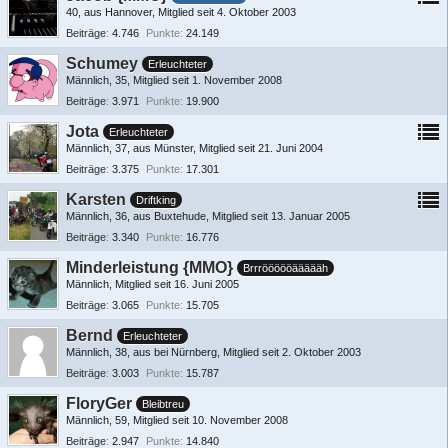
40
aus Hannover
Mitglied seit 4. Oktober 2003
Beiträge
4.746
Punkte
24.149
Schumey
Erleuchteter
Männlich
35
Mitglied seit 1. November 2008
Beiträge
3.971
Punkte
19.900
Jota
Erleuchteter
Männlich
37
aus Münster
Mitglied seit 21. Juni 2004
Beiträge
3.375
Punkte
17.301
Karsten
Driftking
Männlich
36
aus Buxtehude
Mitglied seit 13. Januar 2005
Beiträge
3.340
Punkte
16.776
Minderleistung {MMO}
Brrröööööäääääh
Männlich
Mitglied seit 16. Juni 2005
Beiträge
3.065
Punkte
15.705
Bernd
Erleuchteter
Männlich
38
aus bei Nürnberg
Mitglied seit 2. Oktober 2003
Beiträge
3.003
Punkte
15.787
FloryGer
Bleibtreu
Männlich
59
Mitglied seit 10. November 2008
Beiträge
2.947
Punkte
14.840