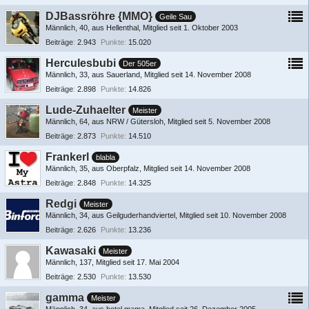
DJBassröhre {MMO}
Geile Sau
Männlich
40
aus Hellenthal
Mitglied seit 1. Oktober 2003
Beiträge
2.943
Punkte
15.020
Herculesbubi
Der 505er
Männlich
33
aus Sauerland
Mitglied seit 14. November 2008
Beiträge
2.898
Punkte
14.826
Lude-Zuhaelter
Meister
Männlich
64
aus NRW / Gütersloh
Mitglied seit 5. November 2008
Beiträge
2.873
Punkte
14.510
Frankerl
blabla
Männlich
35
aus Oberpfalz
Mitglied seit 14. November 2008
Beiträge
2.848
Punkte
14.325
Redgi
Meister
Männlich
34
aus Geilguderhandviertel
Mitglied seit 10. November 2008
Beiträge
2.626
Punkte
13.236
Kawasaki
Meister
Männlich
137
Mitglied seit 17. Mai 2004
Beiträge
2.530
Punkte
13.530
gamma
Meister