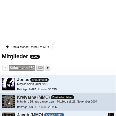
Mofa-Moped-Online | M-M-O
Mitglieder
3.900
Seite 1 von 130
130
Jonas
Erleuchteter
Mitglied seit 8. Juni 2004
Beiträge
6.697
Punkte
33.775
Kreivarna (MMO)
Dreiradschieber
Männlich
36
aus Langenzenn
Mitglied seit 28. November 2004
Beiträge
5.051
Punkte
25.996
Jacob {MMO}
Administrator