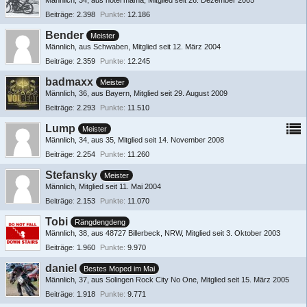
Männlich
34
aus hotel mama
Mitglied seit 26. Dezember 2005
Beiträge
2.398
Punkte
12.186
Bender
Meister
Männlich
aus Schwaben
Mitglied seit 12. März 2004
Beiträge
2.359
Punkte
12.245
badmaxx
Meister
Männlich
36
aus Bayern
Mitglied seit 29. August 2009
Beiträge
2.293
Punkte
11.510
Lump
Meister
Männlich
34
aus 35
Mitglied seit 14. November 2008
Beiträge
2.254
Punkte
11.260
Stefansky
Meister
Männlich
Mitglied seit 11. Mai 2004
Beiträge
2.153
Punkte
11.070
Tobi
Rängdengdeng
Männlich
38
aus 48727 Billerbeck, NRW
Mitglied seit 3. Oktober 2003
Beiträge
1.960
Punkte
9.970
daniel
Bestes Moped im Mai
Männlich
37
aus Solingen Rock City No One
Mitglied seit 15. März 2005
Beiträge
1.918
Punkte
9.771