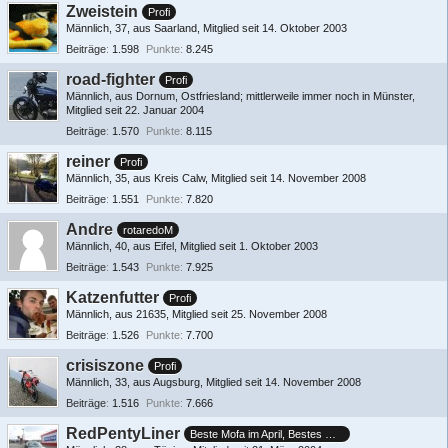
Zweistein
Profi
Männlich
37
aus Saarland
Mitglied seit 14. Oktober 2003
Beiträge
1.598
Punkte
8.245
road-fighter
Profi
Männlich
aus Dornum, Ostfriesland; mittlerweile immer noch in Münster
Mitglied seit 22. Januar 2004
Beiträge
1.570
Punkte
8.115
reiner
Profi
Männlich
35
aus Kreis Calw
Mitglied seit 14. November 2008
Beiträge
1.551
Punkte
7.820
Andre
rotaredoM
Männlich
40
aus Eifel
Mitglied seit 1. Oktober 2003
Beiträge
1.543
Punkte
7.925
Katzenfutter
Profi
Männlich
aus 21635
Mitglied seit 25. November 2008
Beiträge
1.526
Punkte
7.700
crisiszone
Profi
Männlich
33
aus Augsburg
Mitglied seit 14. November 2008
Beiträge
1.516
Punkte
7.666
RedPentyLiner
Beste Mofa im April, Bestes Moped im Juni