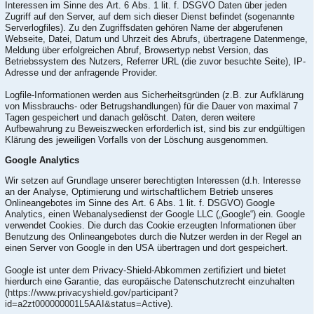
Interessen im Sinne des Art. 6 Abs. 1 lit. f. DSGVO Daten über jeden
Zugriff auf den Server, auf dem sich dieser Dienst befindet (sogenannte
Serverlogfiles). Zu den Zugriffsdaten gehören Name der abgerufenen
Webseite, Datei, Datum und Uhrzeit des Abrufs, übertragene Datenmenge,
Meldung über erfolgreichen Abruf, Browsertyp nebst Version, das
Betriebssystem des Nutzers, Referrer URL (die zuvor besuchte Seite), IP-
Adresse und der anfragende Provider.
Logfile-Informationen werden aus Sicherheitsgründen (z.B. zur Aufklärung
von Missbrauchs- oder Betrugshandlungen) für die Dauer von maximal 7
Tagen gespeichert und danach gelöscht. Daten, deren weitere
Aufbewahrung zu Beweiszwecken erforderlich ist, sind bis zur endgültigen
Klärung des jeweiligen Vorfalls von der Löschung ausgenommen.
Google Analytics
Wir setzen auf Grundlage unserer berechtigten Interessen (d.h. Interesse
an der Analyse, Optimierung und wirtschaftlichem Betrieb unseres
Onlineangebotes im Sinne des Art. 6 Abs. 1 lit. f. DSGVO) Google
Analytics, einen Webanalysedienst der Google LLC („Google“) ein. Google
verwendet Cookies. Die durch das Cookie erzeugten Informationen über
Benutzung des Onlineangebotes durch die Nutzer werden in der Regel an
einen Server von Google in den USA übertragen und dort gespeichert.
Google ist unter dem Privacy-Shield-Abkommen zertifiziert und bietet
hierdurch eine Garantie, das europäische Datenschutzrecht einzuhalten
(
https://www.privacyshield.gov/participant?
id=a2zt000000001L5AAI&status=Active
).