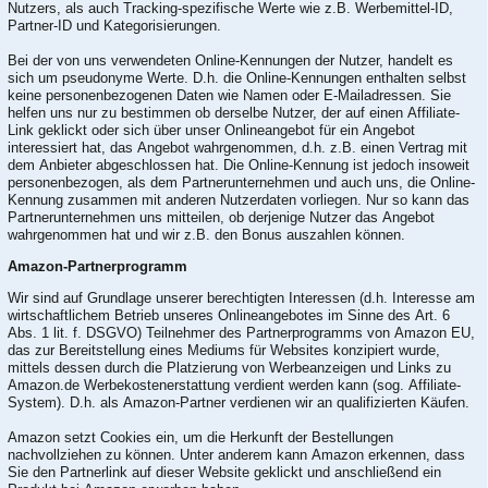
Nutzers, als auch Tracking-spezifische Werte wie z.B. Werbemittel-ID,
Partner-ID und Kategorisierungen.
Bei der von uns verwendeten Online-Kennungen der Nutzer, handelt es
sich um pseudonyme Werte. D.h. die Online-Kennungen enthalten selbst
keine personenbezogenen Daten wie Namen oder E-Mailadressen. Sie
helfen uns nur zu bestimmen ob derselbe Nutzer, der auf einen Affiliate-
Link geklickt oder sich über unser Onlineangebot für ein Angebot
interessiert hat, das Angebot wahrgenommen, d.h. z.B. einen Vertrag mit
dem Anbieter abgeschlossen hat. Die Online-Kennung ist jedoch insoweit
personenbezogen, als dem Partnerunternehmen und auch uns, die Online-
Kennung zusammen mit anderen Nutzerdaten vorliegen. Nur so kann das
Partnerunternehmen uns mitteilen, ob derjenige Nutzer das Angebot
wahrgenommen hat und wir z.B. den Bonus auszahlen können.
Amazon-Partnerprogramm
Wir sind auf Grundlage unserer berechtigten Interessen (d.h. Interesse am
wirtschaftlichem Betrieb unseres Onlineangebotes im Sinne des Art. 6
Abs. 1 lit. f. DSGVO) Teilnehmer des Partnerprogramms von Amazon EU,
das zur Bereitstellung eines Mediums für Websites konzipiert wurde,
mittels dessen durch die Platzierung von Werbeanzeigen und Links zu
Amazon.de Werbekostenerstattung verdient werden kann (sog. Affiliate-
System). D.h. als Amazon-Partner verdienen wir an qualifizierten Käufen.
Amazon setzt Cookies ein, um die Herkunft der Bestellungen
nachvollziehen zu können. Unter anderem kann Amazon erkennen, dass
Sie den Partnerlink auf dieser Website geklickt und anschließend ein