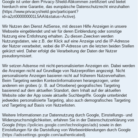
Google ist unter dem Privacy-Shield-Abkommen zertifiziert und bietet
hierdurch eine Garantie, das europäische Datenschutzrecht einzuhalten
(https://www.privacyshield.gov/participant?
id=a2zt000000001L5AAI&status=Active).
Wir Nutzen den Dienst AdSense, mit dessen Hilfe Anzeigen in unsere
Webseite eingeblendet und wir für deren Einblendung oder sonstige
Nutzung eine Entlohnung erhalten. Zu diesen Zwecken werden
Nutzungsdaten, wie z.B. der Klick auf eine Anzeige und die IP-Adresse
der Nutzer verarbeitet, wobei die IP-Adresse um die letzten beiden Stellen
gekürzt wird. Daher erfolgt die Verarbeitung der Daten der Nutzer
pseudonymisiert.
Wir setzen Adsense mit nicht-personalisierten Anzeigen ein. Dabei werden
die Anzeigen nicht auf Grundlage von Nutzerprofilen angezeigt. Nicht
personalisierte Anzeigen basieren nicht auf früherem Nutzerverhalten.
Beim Targeting werden Kontextinformationen herangezogen, unter
anderem ein grobes (z. B. auf Ortsebene) geografisches Targeting
basierend auf dem aktuellen Standort, dem Inhalt auf der aktuellen
Website oder der App sowie aktuelle Suchbegriffe. Google unterbindet
jedwedes personalisierte Targeting, also auch demografisches Targeting
und Targeting auf Basis von Nutzerlisten.
Weitere Informationen zur Datennutzung durch Google, Einstellungs- und
Widerspruchsmöglichkeiten, erfahren Sie in der Datenschutzerklärung von
Google (
https://policies.google.com/technologies/ads
) sowie in den
Einstellungen für die Darstellung von Werbeeinblendungen durch Google
(https://adssettings.google.com/authenticated
).