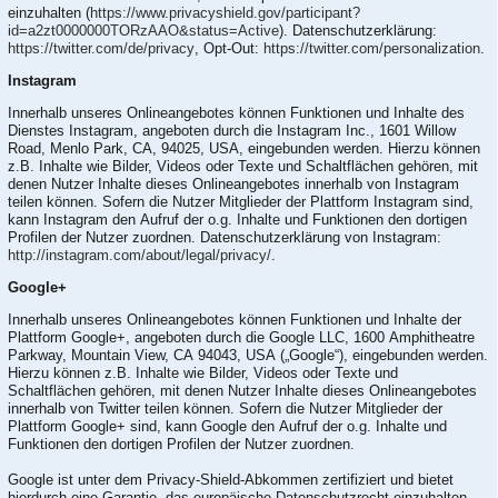
einzuhalten (
https://www.privacyshield.gov/participant?
id=a2zt0000000TORzAAO&status=Active
). Datenschutzerklärung:
https://twitter.com/de/privacy
, Opt-Out:
https://twitter.com/personalization
.
Instagram
Innerhalb unseres Onlineangebotes können Funktionen und Inhalte des
Dienstes Instagram, angeboten durch die Instagram Inc., 1601 Willow
Road, Menlo Park, CA, 94025, USA, eingebunden werden. Hierzu können
z.B. Inhalte wie Bilder, Videos oder Texte und Schaltflächen gehören, mit
denen Nutzer Inhalte dieses Onlineangebotes innerhalb von Instagram
teilen können. Sofern die Nutzer Mitglieder der Plattform Instagram sind,
kann Instagram den Aufruf der o.g. Inhalte und Funktionen den dortigen
Profilen der Nutzer zuordnen. Datenschutzerklärung von Instagram:
http://instagram.com/about/legal/privacy/
.
Google+
Innerhalb unseres Onlineangebotes können Funktionen und Inhalte der
Plattform Google+, angeboten durch die Google LLC, 1600 Amphitheatre
Parkway, Mountain View, CA 94043, USA („Google“), eingebunden werden.
Hierzu können z.B. Inhalte wie Bilder, Videos oder Texte und
Schaltflächen gehören, mit denen Nutzer Inhalte dieses Onlineangebotes
innerhalb von Twitter teilen können. Sofern die Nutzer Mitglieder der
Plattform Google+ sind, kann Google den Aufruf der o.g. Inhalte und
Funktionen den dortigen Profilen der Nutzer zuordnen.
Google ist unter dem Privacy-Shield-Abkommen zertifiziert und bietet
hierdurch eine Garantie, das europäische Datenschutzrecht einzuhalten