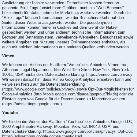
Auslieferung der Inhalte verwenden. Drittanbieter können ferner so
genannte Pixel-Tags (unsichtbare Grafiken, auch als "Web Beacons"
bezeichnet) für statistische oder Marketingzwecke verwenden. Durch die
"Pixel-Tags" können Informationen, wie der Besucherverkehr auf den
Seiten dieser Website ausgewertet werden. Die pseudonymen
Informationen können ferner in Cookies auf dem Gerät der Nutzer
gespeichert werden und unter anderem technische Informationen zum
Browser und Betriebssystem, verweisende Webseiten, Besuchszeit sowie
weitere Angaben zur Nutzung unseres Onlineangebotes enthalten, als
auch mit solchen Informationen aus anderen Quellen verbunden werden.
Vimeo
Wir können die Videos der Plattform “Vimeo” des Anbieters Vimeo Inc.,
Attention: Legal Department, 555 West 18th Street New York, New York
10011, USA, einbinden. Datenschutzerklärung:
https://vimeo.com/privacy
.
WIr weisen darauf hin, dass Vimeo Google Analytics einsetzen kann und
verweisen hierzu auf die Datenschutzerklärung
(
https://www.google.com/policies/privacy
) sowie Opt-Out-Möglichkeiten für
Google-Analytics (
http://tools.google.com/dlpage/gaoptout?hl=de
) oder die
Einstellungen von Google für die Datennutzung zu Marketingzwecken
(
https://adssettings.google.com/.
).
Youtube
Wir binden die Videos der Plattform “YouTube” des Anbieters Google LLC,
1600 Amphitheatre Parkway, Mountain View, CA 94043, USA, ein.
Datenschutzerklärung:
https://www.google.com/policies/privacy/
, Opt-Out:
https://adssettings.google.com/authenticated
.