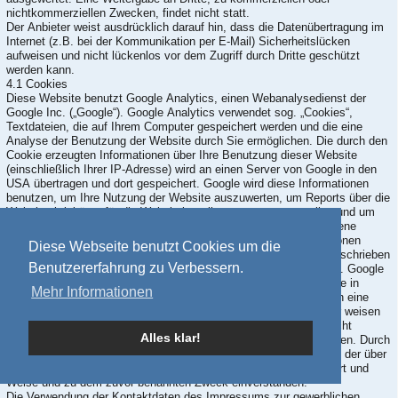
nichtkommerziellen Zwecken, findet nicht statt.
Der Anbieter weist ausdrücklich darauf hin, dass die Datenübertragung im
Internet (z.B. bei der Kommunikation per E-Mail) Sicherheitslücken
aufweisen und nicht lückenlos vor dem Zugriff durch Dritte geschützt
werden kann.
4.1 Cookies
Diese Website benutzt Google Analytics, einen Webanalysedienst der
Google Inc. („Google“). Google Analytics verwendet sog. „Cookies“,
Textdateien, die auf Ihrem Computer gespeichert werden und die eine
Analyse der Benutzung der Website durch Sie ermöglichen. Die durch den
Cookie erzeugten Informationen über Ihre Benutzung dieser Website
(einschließlich Ihrer IP-Adresse) wird an einen Server von Google in den
USA übertragen und dort gespeichert. Google wird diese Informationen
benutzen, um Ihre Nutzung der Website auszuwerten, um Reports über die
Websiteaktivitäten für die Websitebetreiber zusammenzustellen und um
weitere mit der Websitenutzung und der Internetnutzung verbundene
Dienstleistungen zu erbringen. Auch wird Google diese Informationen
Diese Webseite benutzt Cookies um die
gegebenenfalls an Dritte übertragen, sofern dies gesetzlich vorgeschrieben
Benutzererfahrung zu Verbessern.
oder soweit Dritte diese Daten im Auftrag von Google verarbeiten. Google
wird in keinem Fall Ihre IP-Adresse mit anderen Daten von Google in
Mehr Informationen
Verbindung bringen. Sie können die Installation der Cookies durch eine
entsprechende Einstellung Ihrer Browser Software verhindern; wir weisen
Sie jedoch darauf hin, dass Sie in diesem Fall gegebenenfalls nicht
Alles klar!
sämtliche Funktionen dieser Website vollumfänglich nutzen können. Durch
die Nutzung dieser Website erklären Sie sich mit der Bearbeitung der über
Sie erhobenen Daten durch Google in der zuvor beschriebenen Art und
Weise und zu dem zuvor benannten Zweck einverstanden.
Die Verwendung der Kontaktdaten des Impressums zur gewerblichen