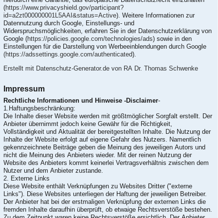
(
https://www.privacyshield.gov/participant?
id=a2zt000000001L5AAI&status=Active
). Weitere Informationen zur
Datennutzung durch Google, Einstellungs- und
Widerspruchsmöglichkeiten, erfahren Sie in der Datenschutzerklärung von
Google (
https://policies.google.com/technologies/ads
) sowie in den
Einstellungen für die Darstellung von Werbeeinblendungen durch Google
(https://adssettings.google.com/authenticated
).
Erstellt mit Datenschutz-Generator.de von RA Dr. Thomas Schwenke
Impressum
Rechtliche Informationen und Hinweise -Disclaimer
-
1.Haftungsbeschränkung:
Die Inhalte dieser Website werden mit größtmöglicher Sorgfalt erstellt. Der
Anbieter übernimmt jedoch keine Gewähr für die Richtigkeit,
Vollständigkeit und Aktualität der bereitgestellten Inhalte. Die Nutzung der
Inhalte der Website erfolgt auf eigene Gefahr des Nutzers. Namentlich
gekennzeichnete Beiträge geben die Meinung des jeweiligen Autors und
nicht die Meinung des Anbieters wieder. Mit der reinen Nutzung der
Website des Anbieters kommt keinerlei Vertragsverhältnis zwischen dem
Nutzer und dem Anbieter zustande.
2. Externe Links
Diese Website enthält Verknüpfungen zu Websites Dritter ("externe
Links"). Diese Websites unterliegen der Haftung der jeweiligen Betreiber.
Der Anbieter hat bei der erstmaligen Verknüpfung der externen Links die
fremden Inhalte daraufhin überprüft, ob etwaige Rechtsverstöße bestehen.
Zu dem Zeitpunkt waren keine Rechtsverstöße ersichtlich. Der Anbieter