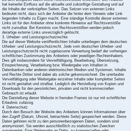
hat keinerlei Einfluss auf die aktuelle und zukünftige Gestaltung und auf
die Inhalte der verknüpften Seiten. Das Setzen von externen Links
bedeutet nicht, dass sich der Anbieter die hinter dem Verweis oder Link
liegenden Inhalte zu Eigen macht. Eine ständige Kontrolle dieser externen
Links ist für den Anbieter ohne konkrete Hinweise auf Rechtsverstöße
nicht zumutbar. Bei Kenntnis von Rechtsverstößen werden jedoch
derartige externe Links unverzüglich gelöscht.
3. Urheber- und Leistungsschutzrechte
Die auf dieser Website veröffentlichten Inhalte unterliegen dem deutschen
Urheber- und Leistungsschutzrecht. Jede vom deutschen Urheber- und
Leistungsschutzrecht nicht zugelassene Verwertung bedarf der vorherigen
schriftlichen Zustimmung des Anbieters oder jeweiligen Rechteinhabers.
Dies gilt insbesondere für Vervielfältigung, Bearbeitung, Übersetzung,
Einspeicherung, Verarbeitung bzw. Wiedergabe von Inhalten in
Datenbanken oder anderen elektronischen Medien und Systemen. Inhalte
und Rechte Dritter sind dabei als solche gekennzeichnet. Die unerlaubte
Vervielfältigung oder Weitergabe einzelner Inhalte oder kompletter Seiten
ist nicht gestattet und strafbar. Lediglich die Herstellung von Kopien und
Downloads für den persönlichen, privaten und nicht kommerziellen
Gebrauch ist erlaubt.
Die Darstellung dieser Website in fremden Frames ist nur mit schriftlicher
Erlaubnis zulässig.
4. Datenschutz
Durch den Besuch der Website des Anbieters können Informationen über
den Zugriff (Datum, Uhrzeit, betrachtete Seite) gespeichert werden. Diese
Daten gehören nicht zu den personenbezogenen Daten, sondern sind
anonymisiert. Sie werden ausschließlich zu statistischen Zwecken
ausgewertet. Eine Weitergabe an Dritte, zu kommerziellen oder