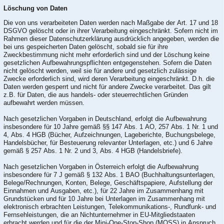
Löschung von Daten
Die von uns verarbeiteten Daten werden nach Maßgabe der Art. 17 und 18
DSGVO gelöscht oder in ihrer Verarbeitung eingeschränkt. Sofern nicht im
Rahmen dieser Datenschutzerklärung ausdrücklich angegeben, werden die
bei uns gespeicherten Daten gelöscht, sobald sie für ihre
Zweckbestimmung nicht mehr erforderlich sind und der Löschung keine
gesetzlichen Aufbewahrungspflichten entgegenstehen. Sofern die Daten
nicht gelöscht werden, weil sie für andere und gesetzlich zulässige
Zwecke erforderlich sind, wird deren Verarbeitung eingeschränkt. D.h. die
Daten werden gesperrt und nicht für andere Zwecke verarbeitet. Das gilt
z.B. für Daten, die aus handels- oder steuerrechtlichen Gründen
aufbewahrt werden müssen.
Nach gesetzlichen Vorgaben in Deutschland, erfolgt die Aufbewahrung
insbesondere für 10 Jahre gemäß §§ 147 Abs. 1 AO, 257 Abs. 1 Nr. 1 und
4, Abs. 4 HGB (Bücher, Aufzeichnungen, Lageberichte, Buchungsbelege,
Handelsbücher, für Besteuerung relevanter Unterlagen, etc.) und 6 Jahre
gemäß § 257 Abs. 1 Nr. 2 und 3, Abs. 4 HGB (Handelsbriefe).
Nach gesetzlichen Vorgaben in Österreich erfolgt die Aufbewahrung
insbesondere für 7 J gemäß § 132 Abs. 1 BAO (Buchhaltungsunterlagen,
Belege/Rechnungen, Konten, Belege, Geschäftspapiere, Aufstellung der
Einnahmen und Ausgaben, etc.), für 22 Jahre im Zusammenhang mit
Grundstücken und für 10 Jahre bei Unterlagen im Zusammenhang mit
elektronisch erbrachten Leistungen, Telekommunikations-, Rundfunk- und
Fernsehleistungen, die an Nichtunternehmer in EU-Mitgliedstaaten
erbracht werden und für die der Mini-One-Stop-Shop (MOSS) in Anspruch