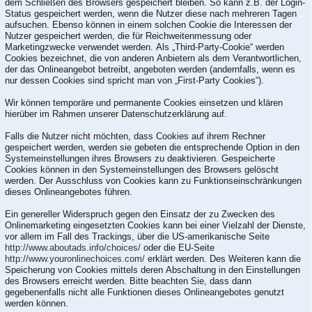
dem Schließen des Browsers gespeichert bleiben. So kann z.B. der Login-
Status gespeichert werden, wenn die Nutzer diese nach mehreren Tagen
aufsuchen. Ebenso können in einem solchen Cookie die Interessen der
Nutzer gespeichert werden, die für Reichweitenmessung oder
Marketingzwecke verwendet werden. Als „Third-Party-Cookie“ werden
Cookies bezeichnet, die von anderen Anbietern als dem Verantwortlichen,
der das Onlineangebot betreibt, angeboten werden (andernfalls, wenn es
nur dessen Cookies sind spricht man von „First-Party Cookies“).
Wir können temporäre und permanente Cookies einsetzen und klären
hierüber im Rahmen unserer Datenschutzerklärung auf.
Falls die Nutzer nicht möchten, dass Cookies auf ihrem Rechner
gespeichert werden, werden sie gebeten die entsprechende Option in den
Systemeinstellungen ihres Browsers zu deaktivieren. Gespeicherte
Cookies können in den Systemeinstellungen des Browsers gelöscht
werden. Der Ausschluss von Cookies kann zu Funktionseinschränkungen
dieses Onlineangebotes führen.
Ein genereller Widerspruch gegen den Einsatz der zu Zwecken des
Onlinemarketing eingesetzten Cookies kann bei einer Vielzahl der Dienste,
vor allem im Fall des Trackings, über die US-amerikanische Seite
http://www.aboutads.info/choices/
oder die EU-Seite
http://www.youronlinechoices.com/
erklärt werden. Des Weiteren kann die
Speicherung von Cookies mittels deren Abschaltung in den Einstellungen
des Browsers erreicht werden. Bitte beachten Sie, dass dann
gegebenenfalls nicht alle Funktionen dieses Onlineangebotes genutzt
werden können.