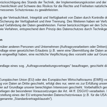
rücksichtigung des Stands der Technik, der Implementierungskosten und de
scheinlichkeit und Schwere des Risikos für die Rechte und Freiheiten natürli
messenes Schutzniveau zu gewährleisten.
er Vertraulichkeit, Integrität und Verfügbarkeit von Daten durch Kontrolle
r Sicherung der Verfügbarkeit und ihrer Trennung. Des Weiteren haben wir Ver
auf Gefährdung der Daten gewährleisten. Ferner berücksichtigen wir den Sch
ie Verfahren, entsprechend dem Prinzip des Datenschutzes durch Technikges
en
über anderen Personen und Unternehmen (Auftragsverarbeitern oder Dritten) o
undlage einer gesetzlichen Erlaubnis (z.B. wenn eine Übermittlung der Daten an
Sie eingewilligt haben, eine rechtliche Verpflichtung dies vorsieht oder auf Gr
rundlage eines sog. „Auftragsverarbeitungsvertrages“ beauftragen, geschieht
der Europäischen Union (EU) oder des Europäischen Wirtschaftsraums (EWR)) 
 von Daten an Dritte geschieht, erfolgt dies nur, wenn es zur Erfüllung unsere
der auf Grundlage unserer berechtigten Interessen geschieht. Vorbehaltlich ges
Vorliegen der besonderen Voraussetzungen der Art. 44 ff. DSGVO verarbeiten. D
ststellung eines der EU entsprechenden Datenschutzniveaus (z.B. für die USA 
o genannte „Standardvertragsklauseln“).