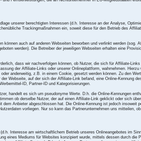
lage unserer berechtigten Interessen (d.h. Interesse an der Analyse, Optimi
henübliche Trackingmaßnahmen ein, soweit diese für den Betrieb des Affiliate
n können auch auf anderen Webseiten beworben und verlinkt werden (sog. Aff
eboten werden). Die Betreiber der jeweiligen Webseiten erhalten eine Provisio
erlich, dass wir nachverfolgen können, ob Nutzer, die sich für Affiliate-Link
lassung der Affiliate-Links oder unserer Onlineplattform, wahrnehmen. Hierzu
ks oder anderweitig, z.B. in einem Cookie, gesetzt werden können. Zu den W
er der Webseite, auf der sich der Affiliate-Link befand, eine Online-Kennung 
Werbemittel-ID, Partner-ID und Kategorisierungen.
tzer, handelt es sich um pseudonyme Werte. D.h. die Online-Kennungen enth
men ob derselbe Nutzer, der auf einen Affiliate-Link geklickt oder sich über
it dem Anbieter abgeschlossen hat. Die Online-Kennung ist jedoch insoweit
utzerdaten vorliegen. Nur so kann das Partnerunternehmen uns mitteilen, 
 (d.h. Interesse am wirtschaftlichem Betrieb unseres Onlineangebotes im Sinn
ng eines Mediums für Websites konzipiert wurde, mittels dessen durch die 