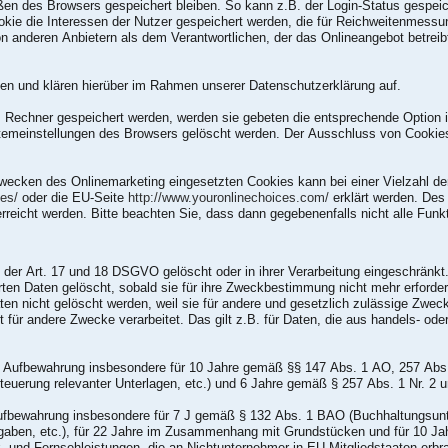
en des Browsers gespeichert bleiben. So kann z.B. der Login-Status gespei
kie die Interessen der Nutzer gespeichert werden, die für Reichweitenmess
on anderen Anbietern als dem Verantwortlichen, der das Onlineangebot betrei
en und klären hierüber im Rahmen unserer Datenschutzerklärung auf.
m Rechner gespeichert werden, werden sie gebeten die entsprechende Option 
stemeinstellungen des Browsers gelöscht werden. Der Ausschluss von Cooki
wecken des Onlinemarketing eingesetzten Cookies kann bei einer Vielzahl der 
ces/
oder die EU-Seite
http://www.youronlinechoices.com/
erklärt werden. Des
rreicht werden. Bitte beachten Sie, dass dann gegebenenfalls nicht alle Fun
der Art. 17 und 18 DSGVO gelöscht oder in ihrer Verarbeitung eingeschränkt
ten Daten gelöscht, sobald sie für ihre Zweckbestimmung nicht mehr erforder
n nicht gelöscht werden, weil sie für andere und gesetzlich zulässige Zwecke
t für andere Zwecke verarbeitet. Das gilt z.B. für Daten, die aus handels- od
ie Aufbewahrung insbesondere für 10 Jahre gemäß §§ 147 Abs. 1 AO, 257 Abs
euerung relevanter Unterlagen, etc.) und 6 Jahre gemäß § 257 Abs. 1 Nr. 2 
 Aufbewahrung insbesondere für 7 J gemäß § 132 Abs. 1 BAO (Buchhaltungsun
gaben, etc.), für 22 Jahre im Zusammenhang mit Grundstücken und für 10 Ja
 und Fernsehleistungen, die an Nichtunternehmer in EU-Mitgliedstaaten erbr