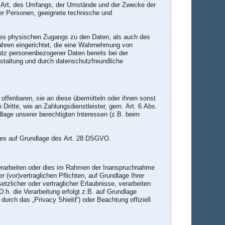
r Art, des Umfangs, der Umstände und der Zwecke der
cher Personen, geeignete technische und
 des physischen Zugangs zu den Daten, als auch des
fahren eingerichtet, die eine Wahrnehmung von
utz personenbezogener Daten bereits bei der
taltung und durch datenschutzfreundliche
ffenbaren, sie an diese übermitteln oder ihnen sonst
 Dritte, wie an Zahlungsdienstleister, gem. Art. 6 Abs.
undlage unserer berechtigten Interessen (z.B. beim
 dies auf Grundlage des Art. 28 DSGVO.
verarbeiten oder dies im Rahmen der Inanspruchnahme
r (vor)vertraglichen Pflichten, auf Grundlage Ihrer
etzlicher oder vertraglicher Erlaubnisse, verarbeiten
.h. die Verarbeitung erfolgt z.B. auf Grundlage
durch das „Privacy Shield“) oder Beachtung offiziell