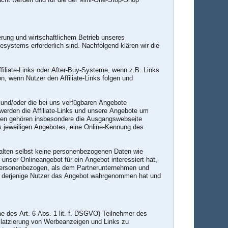
erung und wirtschaftlichem Betrieb unseres
systems erforderlich sind. Nachfolgend klären wir die
iliate-Links oder After-Buy-Systeme, wenn z.B. Links
n, wenn Nutzer den Affiliate-Links folgen und
s und/oder die bei uns verfügbaren Angebote
 werden die Affiliate-Links und unsere Angebote um
erten gehören insbesondere die Ausgangswebseite
des jeweiligen Angebotes, eine Online-Kennung des
alten selbst keine personenbezogenen Daten wie
 unser Onlineangebot für ein Angebot interessiert hat,
 personenbezogen, als dem Partnerunternehmen und
ob derjenige Nutzer das Angebot wahrgenommen hat und
e des Art. 6 Abs. 1 lit. f. DSGVO) Teilnehmer des
Platzierung von Werbeanzeigen und Links zu