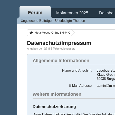
Forum
Mofarennen 2025
Dashboa
Ungelesene Beiträge
Unerledigte Themen
Mofa-Moped-Online | M-M-O
Datenschutz/Impressum
Angaben gemäß § 5 Telemediengesetz
Allgemeine Informationen
Name und Anschrift
Jacobus-St
Klaus-Grot
30938 Burg
E-Mail-Adresse
admin@m-m
Weitere Informationen
Datenschutzerklärung
Diese Datenschutzerklärung klärt Sie über die Art, d