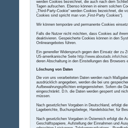
werden Cookies bezeichnet, die auch nach dem Schließ
Tagen aufsuchen. Ebenso können in einem solchen Coo
„Third-Party-Cookie“ werden Cookies bezeichnet, die v
Cookies sind spricht man von „First-Party Cookies“).
Wir können temporäre und permanente Cookies einsetz
Falls die Nutzer nicht möchten, dass Cookies auf ihre
deaktivieren. Gespeicherte Cookies können in den Sy
Onlineangebotes führen.
Ein genereller Widerspruch gegen den Einsatz der zu Z
US-amerikanische Seite
http://www.aboutads.info/choi
deren Abschaltung in den Einstellungen des Browsers e
Löschung von Daten
Die von uns verarbeiteten Daten werden nach Maßgabe 
ausdrücklich angegeben, werden die bei uns gespeicher
Aufbewahrungspflichten entgegenstehen. Sofern die Date
eingeschränkt. D.h. die Daten werden gesperrt und nich
müssen.
Nach gesetzlichen Vorgaben in Deutschland, erfolgt d
Lageberichte, Buchungsbelege, Handelsbücher, für Best
Nach gesetzlichen Vorgaben in Österreich erfolgt die
Geschäftspapiere, Aufstellung der Einnahmen und Aus
erbrachten Leistungen, Telekommunikations-, Rundfunk-