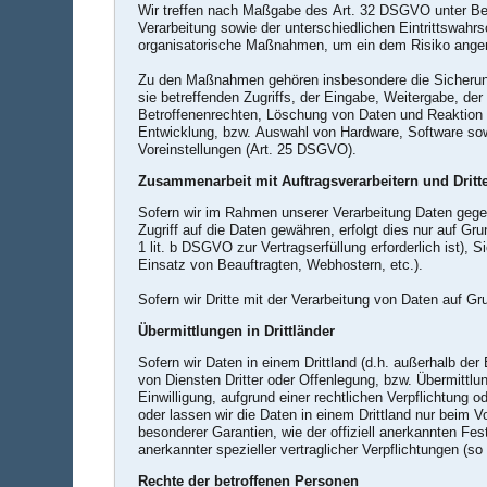
Wir treffen nach Maßgabe des Art. 32 DSGVO unter Be
Verarbeitung sowie der unterschiedlichen Eintrittswahr
organisatorische Maßnahmen, um ein dem Risiko ange
Zu den Maßnahmen gehören insbesondere die Sicherung d
sie betreffenden Zugriffs, der Eingabe, Weitergabe, de
Betroffenenrechten, Löschung von Daten und Reaktion 
Entwicklung, bzw. Auswahl von Hardware, Software sow
Voreinstellungen (Art. 25 DSGVO).
Zusammenarbeit mit Auftragsverarbeitern und Dritt
Sofern wir im Rahmen unserer Verarbeitung Daten gegen
Zugriff auf die Daten gewähren, erfolgt dies nur auf Gr
1 lit. b DSGVO zur Vertragserfüllung erforderlich ist), 
Einsatz von Beauftragten, Webhostern, etc.).
Sofern wir Dritte mit der Verarbeitung von Daten auf G
Übermittlungen in Drittländer
Sofern wir Daten in einem Drittland (d.h. außerhalb 
von Diensten Dritter oder Offenlegung, bzw. Übermittlung
Einwilligung, aufgrund einer rechtlichen Verpflichtung o
oder lassen wir die Daten in einem Drittland nur beim 
besonderer Garantien, wie der offiziell anerkannten Fe
anerkannter spezieller vertraglicher Verpflichtungen (s
Rechte der betroffenen Personen