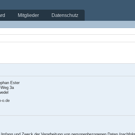
rd
Mitglieder
Datenschutz
ephan Ester
h-Weg 3a
wedel
-o.de
en Umfang und Zweck der Verarbeitung von personenbezogenen Daten (nachfolg