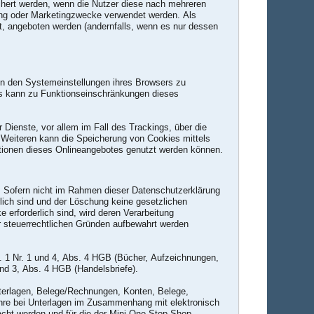
chert werden, wenn die Nutzer diese nach mehreren
ung oder Marketingzwecke verwendet werden. Als
bt, angeboten werden (andernfalls, wenn es nur dessen
in den Systemeinstellungen ihres Browsers zu
es kann zu Funktionseinschränkungen dieses
Dienste, vor allem im Fall des Trackings, über die
 Weiteren kann die Speicherung von Cookies mittels
ktionen dieses Onlineangebotes genutzt werden können.
. Sofern nicht im Rahmen dieser Datenschutzerklärung
lich sind und der Löschung keine gesetzlichen
 erforderlich sind, wird deren Verarbeitung
er steuerrechtlichen Gründen aufbewahrt werden
. 1 Nr. 1 und 4, Abs. 4 HGB (Bücher, Aufzeichnungen,
und 3, Abs. 4 HGB (Handelsbriefe).
terlagen, Belege/Rechnungen, Konten, Belege,
hre bei Unterlagen im Zusammenhang mit elektronisch
acht werden und für die der Mini-One-Stop-Shop