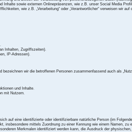
 Inhalte sowie externen Onlinepräsenzen, wie z.B. unser Social Media Profi
flichkeiten, wie z.B. „Verarbeitung“ oder „Verantwortlicher“ verweisen wir auf d
.
 Inhalten, Zugriffszeiten).
nen, IP-Adressen).
d bezeichnen wir die betroffenen Personen zusammenfassend auch als „Nutze
- Zurverfügungstellung des Onlineangebotes, seiner Funktionen und Inhalte.
n mit Nutzern.
ch auf eine identifizierte oder identifizierbare natürliche Person (im Folgenden
irekt, insbesondere mittels Zuordnung zu einer Kennung wie einem Namen, zu 
sonderen Merkmalen identifiziert werden kann, die Ausdruck der physischen,