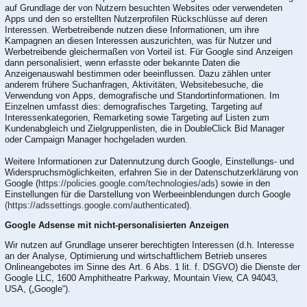
auf Grundlage der von Nutzern besuchten Websites oder verwendeten
Apps und den so erstellten Nutzerprofilen Rückschlüsse auf deren
Interessen. Werbetreibende nutzen diese Informationen, um ihre
Kampagnen an diesen Interessen auszurichten, was für Nutzer und
Werbetreibende gleichermaßen von Vorteil ist. Für Google sind Anzeigen
dann personalisiert, wenn erfasste oder bekannte Daten die
Anzeigenauswahl bestimmen oder beeinflussen. Dazu zählen unter
anderem frühere Suchanfragen, Aktivitäten, Websitebesuche, die
Verwendung von Apps, demografische und Standortinformationen. Im
Einzelnen umfasst dies: demografisches Targeting, Targeting auf
Interessenkategorien, Remarketing sowie Targeting auf Listen zum
Kundenabgleich und Zielgruppenlisten, die in DoubleClick Bid Manager
oder Campaign Manager hochgeladen wurden.
Weitere Informationen zur Datennutzung durch Google, Einstellungs- und
Widerspruchsmöglichkeiten, erfahren Sie in der Datenschutzerklärung von
Google (
https://policies.google.com/technologies/ads
) sowie in den
Einstellungen für die Darstellung von Werbeeinblendungen durch Google
(https://adssettings.google.com/authenticated
).
Google Adsense mit nicht-personalisierten Anzeigen
Wir nutzen auf Grundlage unserer berechtigten Interessen (d.h. Interesse
an der Analyse, Optimierung und wirtschaftlichem Betrieb unseres
Onlineangebotes im Sinne des Art. 6 Abs. 1 lit. f. DSGVO) die Dienste der
Google LLC, 1600 Amphitheatre Parkway, Mountain View, CA 94043,
USA, („Google“).