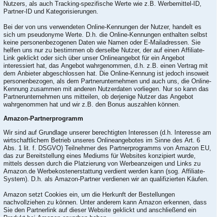
Nutzers, als auch Tracking-spezifische Werte wie z.B. Werbemittel-ID,
Partner-ID und Kategorisierungen.
Bei der von uns verwendeten Online-Kennungen der Nutzer, handelt es
sich um pseudonyme Werte. D.h. die Online-Kennungen enthalten selbst
keine personenbezogenen Daten wie Namen oder E-Mailadressen. Sie
helfen uns nur zu bestimmen ob derselbe Nutzer, der auf einen Affiliate-
Link geklickt oder sich über unser Onlineangebot für ein Angebot
interessiert hat, das Angebot wahrgenommen, d.h. z.B. einen Vertrag mit
dem Anbieter abgeschlossen hat. Die Online-Kennung ist jedoch insoweit
personenbezogen, als dem Partnerunternehmen und auch uns, die Online-
Kennung zusammen mit anderen Nutzerdaten vorliegen. Nur so kann das
Partnerunternehmen uns mitteilen, ob derjenige Nutzer das Angebot
wahrgenommen hat und wir z.B. den Bonus auszahlen können.
Amazon-Partnerprogramm
Wir sind auf Grundlage unserer berechtigten Interessen (d.h. Interesse am
wirtschaftlichem Betrieb unseres Onlineangebotes im Sinne des Art. 6
Abs. 1 lit. f. DSGVO) Teilnehmer des Partnerprogramms von Amazon EU,
das zur Bereitstellung eines Mediums für Websites konzipiert wurde,
mittels dessen durch die Platzierung von Werbeanzeigen und Links zu
Amazon.de Werbekostenerstattung verdient werden kann (sog. Affiliate-
System). D.h. als Amazon-Partner verdienen wir an qualifizierten Käufen.
Amazon setzt Cookies ein, um die Herkunft der Bestellungen
nachvollziehen zu können. Unter anderem kann Amazon erkennen, dass
Sie den Partnerlink auf dieser Website geklickt und anschließend ein