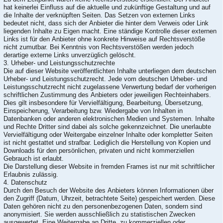
hat keinerlei Einfluss auf die aktuelle und zukünftige Gestaltung und auf
die Inhalte der verknüpften Seiten. Das Setzen von externen Links
bedeutet nicht, dass sich der Anbieter die hinter dem Verweis oder Link
liegenden Inhalte zu Eigen macht. Eine ständige Kontrolle dieser externen
Links ist für den Anbieter ohne konkrete Hinweise auf Rechtsverstöße
nicht zumutbar. Bei Kenntnis von Rechtsverstößen werden jedoch
derartige externe Links unverzüglich gelöscht.
3. Urheber- und Leistungsschutzrechte
Die auf dieser Website veröffentlichten Inhalte unterliegen dem deutschen
Urheber- und Leistungsschutzrecht. Jede vom deutschen Urheber- und
Leistungsschutzrecht nicht zugelassene Verwertung bedarf der vorherigen
schriftlichen Zustimmung des Anbieters oder jeweiligen Rechteinhabers.
Dies gilt insbesondere für Vervielfältigung, Bearbeitung, Übersetzung,
Einspeicherung, Verarbeitung bzw. Wiedergabe von Inhalten in
Datenbanken oder anderen elektronischen Medien und Systemen. Inhalte
und Rechte Dritter sind dabei als solche gekennzeichnet. Die unerlaubte
Vervielfältigung oder Weitergabe einzelner Inhalte oder kompletter Seiten
ist nicht gestattet und strafbar. Lediglich die Herstellung von Kopien und
Downloads für den persönlichen, privaten und nicht kommerziellen
Gebrauch ist erlaubt.
Die Darstellung dieser Website in fremden Frames ist nur mit schriftlicher
Erlaubnis zulässig.
4. Datenschutz
Durch den Besuch der Website des Anbieters können Informationen über
den Zugriff (Datum, Uhrzeit, betrachtete Seite) gespeichert werden. Diese
Daten gehören nicht zu den personenbezogenen Daten, sondern sind
anonymisiert. Sie werden ausschließlich zu statistischen Zwecken
ausgewertet. Eine Weitergabe an Dritte, zu kommerziellen oder