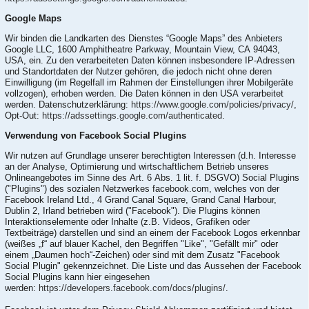
Google Maps
Wir binden die Landkarten des Dienstes “Google Maps” des Anbieters
Google LLC, 1600 Amphitheatre Parkway, Mountain View, CA 94043,
USA, ein. Zu den verarbeiteten Daten können insbesondere IP-Adressen
und Standortdaten der Nutzer gehören, die jedoch nicht ohne deren
Einwilligung (im Regelfall im Rahmen der Einstellungen ihrer Mobilgeräte
vollzogen), erhoben werden. Die Daten können in den USA verarbeitet
werden. Datenschutzerklärung:
https://www.google.com/policies/privacy/
,
Opt-Out:
https://adssettings.google.com/authenticated
.
Verwendung von Facebook Social Plugins
Wir nutzen auf Grundlage unserer berechtigten Interessen (d.h. Interesse
an der Analyse, Optimierung und wirtschaftlichem Betrieb unseres
Onlineangebotes im Sinne des Art. 6 Abs. 1 lit. f. DSGVO) Social Plugins
("Plugins") des sozialen Netzwerkes facebook.com, welches von der
Facebook Ireland Ltd., 4 Grand Canal Square, Grand Canal Harbour,
Dublin 2, Irland betrieben wird ("Facebook"). Die Plugins können
Interaktionselemente oder Inhalte (z.B. Videos, Grafiken oder
Textbeiträge) darstellen und sind an einem der Facebook Logos erkennbar
(weißes „f“ auf blauer Kachel, den Begriffen "Like", "Gefällt mir" oder
einem „Daumen hoch“-Zeichen) oder sind mit dem Zusatz "Facebook
Social Plugin" gekennzeichnet. Die Liste und das Aussehen der Facebook
Social Plugins kann hier eingesehen
werden:
https://developers.facebook.com/docs/plugins/
.