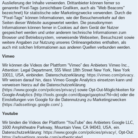
Auslieferung der Inhalte verwenden. Drittanbieter können ferner so
genannte Pixel-Tags (unsichtbare Grafiken, auch als "Web Beacons"
bezeichnet) für statistische oder Marketingzwecke verwenden. Durch die
"Pixel-Tags" können Informationen, wie der Besucherverkehr auf den
Seiten dieser Website ausgewertet werden. Die pseudonymen
Informationen können ferner in Cookies auf dem Gerät der Nutzer
gespeichert werden und unter anderem technische Informationen zum
Browser und Betriebssystem, verweisende Webseiten, Besuchszeit sowie
weitere Angaben zur Nutzung unseres Onlineangebotes enthalten, als
auch mit solchen Informationen aus anderen Quellen verbunden werden.
Vimeo
Wir können die Videos der Plattform “Vimeo” des Anbieters Vimeo Inc.,
Attention: Legal Department, 555 West 18th Street New York, New York
10011, USA, einbinden. Datenschutzerklärung:
https://vimeo.com/privacy
.
WIr weisen darauf hin, dass Vimeo Google Analytics einsetzen kann und
verweisen hierzu auf die Datenschutzerklärung
(
https://www.google.com/policies/privacy
) sowie Opt-Out-Möglichkeiten für
Google-Analytics (
http://tools.google.com/dlpage/gaoptout?hl=de
) oder die
Einstellungen von Google für die Datennutzung zu Marketingzwecken
(
https://adssettings.google.com/.
).
Youtube
Wir binden die Videos der Plattform “YouTube” des Anbieters Google LLC,
1600 Amphitheatre Parkway, Mountain View, CA 94043, USA, ein.
Datenschutzerklärung:
https://www.google.com/policies/privacy/
, Opt-Out:
https://adssettings.google.com/authenticated
.