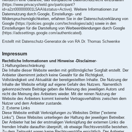
(
https://www.privacyshield.gov/participant?
id=a2zt000000001L5AAI&status=Active
). Weitere Informationen zur
Datennutzung durch Google, Einstellungs- und
Widerspruchsmöglichkeiten, erfahren Sie in der Datenschutzerklärung von
Google (
https://policies.google.com/technologies/ads
) sowie in den
Einstellungen für die Darstellung von Werbeeinblendungen durch Google
(https://adssettings.google.com/authenticated
).
Erstellt mit Datenschutz-Generator.de von RA Dr. Thomas Schwenke
Impressum
Rechtliche Informationen und Hinweise -Disclaimer
-
1.Haftungsbeschränkung:
Die Inhalte dieser Website werden mit größtmöglicher Sorgfalt erstellt. Der
Anbieter übernimmt jedoch keine Gewähr für die Richtigkeit,
Vollständigkeit und Aktualität der bereitgestellten Inhalte. Die Nutzung der
Inhalte der Website erfolgt auf eigene Gefahr des Nutzers. Namentlich
gekennzeichnete Beiträge geben die Meinung des jeweiligen Autors und
nicht die Meinung des Anbieters wieder. Mit der reinen Nutzung der
Website des Anbieters kommt keinerlei Vertragsverhältnis zwischen dem
Nutzer und dem Anbieter zustande.
2. Externe Links
Diese Website enthält Verknüpfungen zu Websites Dritter ("externe
Links"). Diese Websites unterliegen der Haftung der jeweiligen Betreiber.
Der Anbieter hat bei der erstmaligen Verknüpfung der externen Links die
fremden Inhalte daraufhin überprüft, ob etwaige Rechtsverstöße bestehen.
Zu dem Zeitpunkt waren keine Rechtsverstöße ersichtlich. Der Anbieter