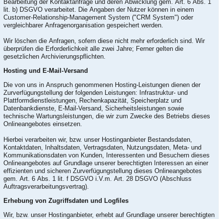
Bearbeitung der Kontaktanfrage und deren Abwicklung gem. Art. 6 Abs. 1
lit. b) DSGVO verarbeitet. Die Angaben der Nutzer können in einem
Customer-Relationship-Management System ("CRM System") oder
vergleichbarer Anfragenorganisation gespeichert werden.
Wir löschen die Anfragen, sofern diese nicht mehr erforderlich sind. Wir
überprüfen die Erforderlichkeit alle zwei Jahre; Ferner gelten die
gesetzlichen Archivierungspflichten.
Hosting und E-Mail-Versand
Die von uns in Anspruch genommenen Hosting-Leistungen dienen der
Zurverfügungstellung der folgenden Leistungen: Infrastruktur- und
Plattformdienstleistungen, Rechenkapazität, Speicherplatz und
Datenbankdienste, E-Mail-Versand, Sicherheitsleistungen sowie
technische Wartungsleistungen, die wir zum Zwecke des Betriebs dieses
Onlineangebotes einsetzen.
Hierbei verarbeiten wir, bzw. unser Hostinganbieter Bestandsdaten,
Kontaktdaten, Inhaltsdaten, Vertragsdaten, Nutzungsdaten, Meta- und
Kommunikationsdaten von Kunden, Interessenten und Besuchern dieses
Onlineangebotes auf Grundlage unserer berechtigten Interessen an einer
effizienten und sicheren Zurverfügungstellung dieses Onlineangebotes
gem. Art. 6 Abs. 1 lit. f DSGVO i.V.m. Art. 28 DSGVO (Abschluss
Auftragsverarbeitungsvertrag).
Erhebung von Zugriffsdaten und Logfiles
Wir, bzw. unser Hostinganbieter, erhebt auf Grundlage unserer berechtigten