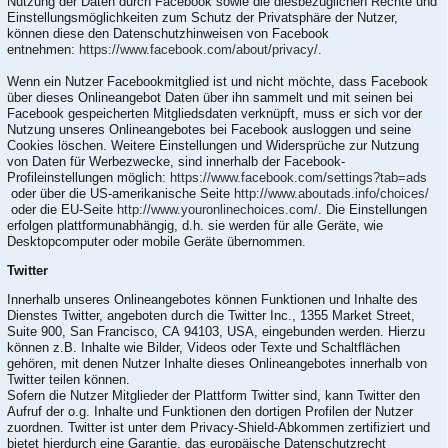
Nutzung der Daten durch Facebook sowie die diesbezüglichen Rechte und
Einstellungsmöglichkeiten zum Schutz der Privatsphäre der Nutzer,
können diese den Datenschutzhinweisen von Facebook
entnehmen:
https://www.facebook.com/about/privacy/
.
Wenn ein Nutzer Facebookmitglied ist und nicht möchte, dass Facebook
über dieses Onlineangebot Daten über ihn sammelt und mit seinen bei
Facebook gespeicherten Mitgliedsdaten verknüpft, muss er sich vor der
Nutzung unseres Onlineangebotes bei Facebook ausloggen und seine
Cookies löschen. Weitere Einstellungen und Widersprüche zur Nutzung
von Daten für Werbezwecke, sind innerhalb der Facebook-
Profileinstellungen möglich:
https://www.facebook.com/settings?tab=ads
oder über die US-amerikanische Seite
http://www.aboutads.info/choices/
oder die EU-Seite
http://www.youronlinechoices.com/
. Die Einstellungen
erfolgen plattformunabhängig, d.h. sie werden für alle Geräte, wie
Desktopcomputer oder mobile Geräte übernommen.
Twitter
Innerhalb unseres Onlineangebotes können Funktionen und Inhalte des
Dienstes Twitter, angeboten durch die Twitter Inc., 1355 Market Street,
Suite 900, San Francisco, CA 94103, USA, eingebunden werden. Hierzu
können z.B. Inhalte wie Bilder, Videos oder Texte und Schaltflächen
gehören, mit denen Nutzer Inhalte dieses Onlineangebotes innerhalb von
Twitter teilen können.
Sofern die Nutzer Mitglieder der Plattform Twitter sind, kann Twitter den
Aufruf der o.g. Inhalte und Funktionen den dortigen Profilen der Nutzer
zuordnen. Twitter ist unter dem Privacy-Shield-Abkommen zertifiziert und
bietet hierdurch eine Garantie, das europäische Datenschutzrecht