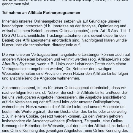
genommen wird.
Teilnahme an Affiliate-Partnerprogrammen
Innerhalb unseres Onlineangebotes setzen wir auf Grundlage unserer
berechtigten Interessen (d.h. Interesse an der Analyse, Optimierung und
wirtschaftlichem Betrieb unseres Onlineangebotes) gem. Art. 6 Abs. 1 lit. f
DSGVO branchenübliche Trackingmaßnahmen ein, soweit diese für den
Betrieb des Affiliatesystems erforderlich sind. Nachfolgend klären wir die
Nutzer über die technischen Hintergründe auf.
Die von unseren Vertragspartnern angebotene Leistungen können auch auf
anderen Webseiten beworben und verlinkt werden (sog. Affiliate-Links oder
After-Buy-Systeme, wenn z.B. Links oder Leistungen Dritter nach einem
Vertragsschluss angeboten werden). Die Betreiber der jeweiligen
Webseiten erhalten eine Provision, wenn Nutzer den Affiliate-Links folgen
und anschließend die Angebote wahrnehmen.
Zusammenfassend, ist es für unser Onlineangebot erforderlich, dass wir
nachverfolgen können, ob Nutzer, die sich für Affiliate-Links und/oder die
bei uns verfügbaren Angebote interessieren, die Angebote anschließend
auf die Veranlassung der Affiliate-Links oder unserer Onlineplattform,
wahrnehmen. Hierzu werden die Affiliate-Links und unsere Angebote um
bestimmte Werte ergänzt, die ein Bestandteil des Links oder anderweitig,
z.B. in einem Cookie, gesetzt werden können. Zu den Werten gehören
insbesondere die Ausgangswebseite (Referrer), Zeitpunkt, eine Online-
Kennung der Betreiber der Webseite, auf der sich der Affiliate-Link befand,
eine Online-Kennung des jeweiligen Angebotes, eine Online-Kennung des