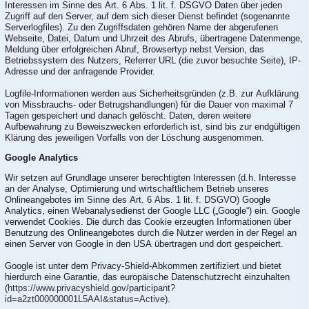
Interessen im Sinne des Art. 6 Abs. 1 lit. f. DSGVO Daten über jeden
Zugriff auf den Server, auf dem sich dieser Dienst befindet (sogenannte
Serverlogfiles). Zu den Zugriffsdaten gehören Name der abgerufenen
Webseite, Datei, Datum und Uhrzeit des Abrufs, übertragene Datenmenge,
Meldung über erfolgreichen Abruf, Browsertyp nebst Version, das
Betriebssystem des Nutzers, Referrer URL (die zuvor besuchte Seite), IP-
Adresse und der anfragende Provider.
Logfile-Informationen werden aus Sicherheitsgründen (z.B. zur Aufklärung
von Missbrauchs- oder Betrugshandlungen) für die Dauer von maximal 7
Tagen gespeichert und danach gelöscht. Daten, deren weitere
Aufbewahrung zu Beweiszwecken erforderlich ist, sind bis zur endgültigen
Klärung des jeweiligen Vorfalls von der Löschung ausgenommen.
Google Analytics
Wir setzen auf Grundlage unserer berechtigten Interessen (d.h. Interesse
an der Analyse, Optimierung und wirtschaftlichem Betrieb unseres
Onlineangebotes im Sinne des Art. 6 Abs. 1 lit. f. DSGVO) Google
Analytics, einen Webanalysedienst der Google LLC („Google“) ein. Google
verwendet Cookies. Die durch das Cookie erzeugten Informationen über
Benutzung des Onlineangebotes durch die Nutzer werden in der Regel an
einen Server von Google in den USA übertragen und dort gespeichert.
Google ist unter dem Privacy-Shield-Abkommen zertifiziert und bietet
hierdurch eine Garantie, das europäische Datenschutzrecht einzuhalten
(
https://www.privacyshield.gov/participant?
id=a2zt000000001L5AAI&status=Active
).