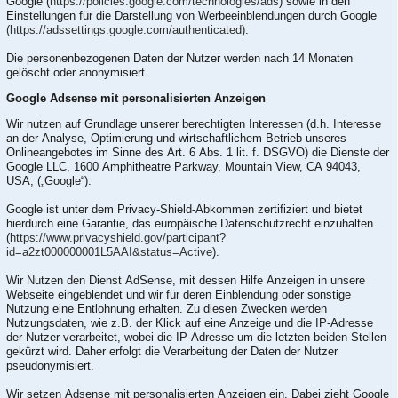
Google (
https://policies.google.com/technologies/ads
) sowie in den
Einstellungen für die Darstellung von Werbeeinblendungen durch Google
(https://adssettings.google.com/authenticated
).
Die personenbezogenen Daten der Nutzer werden nach 14 Monaten
gelöscht oder anonymisiert.
Google Adsense mit personalisierten Anzeigen
Wir nutzen auf Grundlage unserer berechtigten Interessen (d.h. Interesse
an der Analyse, Optimierung und wirtschaftlichem Betrieb unseres
Onlineangebotes im Sinne des Art. 6 Abs. 1 lit. f. DSGVO) die Dienste der
Google LLC, 1600 Amphitheatre Parkway, Mountain View, CA 94043,
USA, („Google“).
Google ist unter dem Privacy-Shield-Abkommen zertifiziert und bietet
hierdurch eine Garantie, das europäische Datenschutzrecht einzuhalten
(
https://www.privacyshield.gov/participant?
id=a2zt000000001L5AAI&status=Active
).
Wir Nutzen den Dienst AdSense, mit dessen Hilfe Anzeigen in unsere
Webseite eingeblendet und wir für deren Einblendung oder sonstige
Nutzung eine Entlohnung erhalten. Zu diesen Zwecken werden
Nutzungsdaten, wie z.B. der Klick auf eine Anzeige und die IP-Adresse
der Nutzer verarbeitet, wobei die IP-Adresse um die letzten beiden Stellen
gekürzt wird. Daher erfolgt die Verarbeitung der Daten der Nutzer
pseudonymisiert.
Wir setzen Adsense mit personalisierten Anzeigen ein. Dabei zieht Google