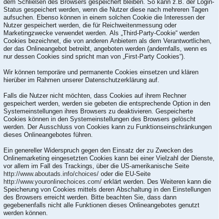
dem Schließen des Browsers gespeichert bleiben. So kann z.B. der Login-
Status gespeichert werden, wenn die Nutzer diese nach mehreren Tagen
aufsuchen. Ebenso können in einem solchen Cookie die Interessen der
Nutzer gespeichert werden, die für Reichweitenmessung oder
Marketingzwecke verwendet werden. Als „Third-Party-Cookie“ werden
Cookies bezeichnet, die von anderen Anbietern als dem Verantwortlichen,
der das Onlineangebot betreibt, angeboten werden (andernfalls, wenn es
nur dessen Cookies sind spricht man von „First-Party Cookies“).
Wir können temporäre und permanente Cookies einsetzen und klären
hierüber im Rahmen unserer Datenschutzerklärung auf.
Falls die Nutzer nicht möchten, dass Cookies auf ihrem Rechner
gespeichert werden, werden sie gebeten die entsprechende Option in den
Systemeinstellungen ihres Browsers zu deaktivieren. Gespeicherte
Cookies können in den Systemeinstellungen des Browsers gelöscht
werden. Der Ausschluss von Cookies kann zu Funktionseinschränkungen
dieses Onlineangebotes führen.
Ein genereller Widerspruch gegen den Einsatz der zu Zwecken des
Onlinemarketing eingesetzten Cookies kann bei einer Vielzahl der Dienste,
vor allem im Fall des Trackings, über die US-amerikanische Seite
http://www.aboutads.info/choices/
oder die EU-Seite
http://www.youronlinechoices.com/
erklärt werden. Des Weiteren kann die
Speicherung von Cookies mittels deren Abschaltung in den Einstellungen
des Browsers erreicht werden. Bitte beachten Sie, dass dann
gegebenenfalls nicht alle Funktionen dieses Onlineangebotes genutzt
werden können.