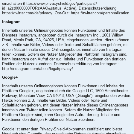
einzuhalten (
https://www.privacyshield.gov/participant?
id=a2zt0000000TORzAAO&status=Active
). Datenschutzerklärung:
https://twitter.com/de/privacy
, Opt-Out:
https://twitter.com/personalization
.
Instagram
Innerhalb unseres Onlineangebotes können Funktionen und Inhalte des
Dienstes Instagram, angeboten durch die Instagram Inc., 1601 Willow
Road, Menlo Park, CA, 94025, USA, eingebunden werden. Hierzu können
z.B. Inhalte wie Bilder, Videos oder Texte und Schaltflächen gehören, mit
denen Nutzer Inhalte dieses Onlineangebotes innerhalb von Instagram
teilen können. Sofern die Nutzer Mitglieder der Plattform Instagram sind,
kann Instagram den Aufruf der o.g. Inhalte und Funktionen den dortigen
Profilen der Nutzer zuordnen. Datenschutzerklärung von Instagram:
http://instagram.com/about/legal/privacy/
.
Google+
Innerhalb unseres Onlineangebotes können Funktionen und Inhalte der
Plattform Google+, angeboten durch die Google LLC, 1600 Amphitheatre
Parkway, Mountain View, CA 94043, USA („Google“), eingebunden werden.
Hierzu können z.B. Inhalte wie Bilder, Videos oder Texte und
Schaltflächen gehören, mit denen Nutzer Inhalte dieses Onlineangebotes
innerhalb von Twitter teilen können. Sofern die Nutzer Mitglieder der
Plattform Google+ sind, kann Google den Aufruf der o.g. Inhalte und
Funktionen den dortigen Profilen der Nutzer zuordnen.
Google ist unter dem Privacy-Shield-Abkommen zertifiziert und bietet
hierdurch eine Garantie, das europäische Datenschutzrecht einzuhalten