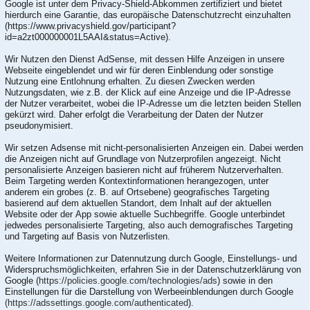
Google ist unter dem Privacy-Shield-Abkommen zertifiziert und bietet
hierdurch eine Garantie, das europäische Datenschutzrecht einzuhalten
(https://www.privacyshield.gov/participant?
id=a2zt000000001L5AAI&status=Active).
Wir Nutzen den Dienst AdSense, mit dessen Hilfe Anzeigen in unsere
Webseite eingeblendet und wir für deren Einblendung oder sonstige
Nutzung eine Entlohnung erhalten. Zu diesen Zwecken werden
Nutzungsdaten, wie z.B. der Klick auf eine Anzeige und die IP-Adresse
der Nutzer verarbeitet, wobei die IP-Adresse um die letzten beiden Stellen
gekürzt wird. Daher erfolgt die Verarbeitung der Daten der Nutzer
pseudonymisiert.
Wir setzen Adsense mit nicht-personalisierten Anzeigen ein. Dabei werden
die Anzeigen nicht auf Grundlage von Nutzerprofilen angezeigt. Nicht
personalisierte Anzeigen basieren nicht auf früherem Nutzerverhalten.
Beim Targeting werden Kontextinformationen herangezogen, unter
anderem ein grobes (z. B. auf Ortsebene) geografisches Targeting
basierend auf dem aktuellen Standort, dem Inhalt auf der aktuellen
Website oder der App sowie aktuelle Suchbegriffe. Google unterbindet
jedwedes personalisierte Targeting, also auch demografisches Targeting
und Targeting auf Basis von Nutzerlisten.
Weitere Informationen zur Datennutzung durch Google, Einstellungs- und
Widerspruchsmöglichkeiten, erfahren Sie in der Datenschutzerklärung von
Google (
https://policies.google.com/technologies/ads
) sowie in den
Einstellungen für die Darstellung von Werbeeinblendungen durch Google
(https://adssettings.google.com/authenticated
).