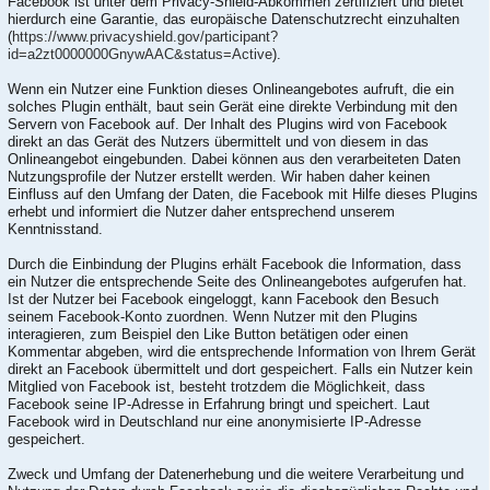
Facebook ist unter dem Privacy-Shield-Abkommen zertifiziert und bietet
hierdurch eine Garantie, das europäische Datenschutzrecht einzuhalten
(
https://www.privacyshield.gov/participant?
id=a2zt0000000GnywAAC&status=Active
).
Wenn ein Nutzer eine Funktion dieses Onlineangebotes aufruft, die ein
solches Plugin enthält, baut sein Gerät eine direkte Verbindung mit den
Servern von Facebook auf. Der Inhalt des Plugins wird von Facebook
direkt an das Gerät des Nutzers übermittelt und von diesem in das
Onlineangebot eingebunden. Dabei können aus den verarbeiteten Daten
Nutzungsprofile der Nutzer erstellt werden. Wir haben daher keinen
Einfluss auf den Umfang der Daten, die Facebook mit Hilfe dieses Plugins
erhebt und informiert die Nutzer daher entsprechend unserem
Kenntnisstand.
Durch die Einbindung der Plugins erhält Facebook die Information, dass
ein Nutzer die entsprechende Seite des Onlineangebotes aufgerufen hat.
Ist der Nutzer bei Facebook eingeloggt, kann Facebook den Besuch
seinem Facebook-Konto zuordnen. Wenn Nutzer mit den Plugins
interagieren, zum Beispiel den Like Button betätigen oder einen
Kommentar abgeben, wird die entsprechende Information von Ihrem Gerät
direkt an Facebook übermittelt und dort gespeichert. Falls ein Nutzer kein
Mitglied von Facebook ist, besteht trotzdem die Möglichkeit, dass
Facebook seine IP-Adresse in Erfahrung bringt und speichert. Laut
Facebook wird in Deutschland nur eine anonymisierte IP-Adresse
gespeichert.
Zweck und Umfang der Datenerhebung und die weitere Verarbeitung und