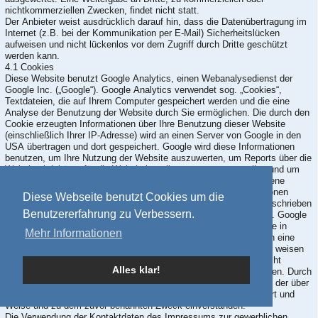
nichtkommerziellen Zwecken, findet nicht statt.
Der Anbieter weist ausdrücklich darauf hin, dass die Datenübertragung im
Internet (z.B. bei der Kommunikation per E-Mail) Sicherheitslücken
aufweisen und nicht lückenlos vor dem Zugriff durch Dritte geschützt
werden kann.
4.1 Cookies
Diese Website benutzt Google Analytics, einen Webanalysedienst der
Google Inc. („Google“). Google Analytics verwendet sog. „Cookies“,
Textdateien, die auf Ihrem Computer gespeichert werden und die eine
Analyse der Benutzung der Website durch Sie ermöglichen. Die durch den
Cookie erzeugten Informationen über Ihre Benutzung dieser Website
(einschließlich Ihrer IP-Adresse) wird an einen Server von Google in den
USA übertragen und dort gespeichert. Google wird diese Informationen
benutzen, um Ihre Nutzung der Website auszuwerten, um Reports über die
Websiteaktivitäten für die Websitebetreiber zusammenzustellen und um
weitere mit der Websitenutzung und der Internetnutzung verbundene
Dienstleistungen zu erbringen. Auch wird Google diese Informationen
Diese Webseite benutzt Cookies um die
gegebenenfalls an Dritte übertragen, sofern dies gesetzlich vorgeschrieben
Benutzererfahrung zu Verbessern.
oder soweit Dritte diese Daten im Auftrag von Google verarbeiten. Google
wird in keinem Fall Ihre IP-Adresse mit anderen Daten von Google in
Mehr Informationen
Verbindung bringen. Sie können die Installation der Cookies durch eine
entsprechende Einstellung Ihrer Browser Software verhindern; wir weisen
Sie jedoch darauf hin, dass Sie in diesem Fall gegebenenfalls nicht
Alles klar!
sämtliche Funktionen dieser Website vollumfänglich nutzen können. Durch
die Nutzung dieser Website erklären Sie sich mit der Bearbeitung der über
Sie erhobenen Daten durch Google in der zuvor beschriebenen Art und
Weise und zu dem zuvor benannten Zweck einverstanden.
Die Verwendung der Kontaktdaten des Impressums zur gewerblichen