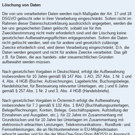
Löschung von Daten
Die von uns verarbeiteten Daten werden nach Maßgabe der Art. 17 und 18
DSGVO gelöscht oder in ihrer Verarbeitung eingeschränkt. Sofern nicht im
Rahmen dieser Datenschutzerklärung ausdrücklich angegeben, werden die
bei uns gespeicherten Daten gelöscht, sobald sie für ihre
Zweckbestimmung nicht mehr erforderlich sind und der Löschung keine
gesetzlichen Aufbewahrungspflichten entgegenstehen. Sofern die Daten
nicht gelöscht werden, weil sie für andere und gesetzlich zulässige
Zwecke erforderlich sind, wird deren Verarbeitung eingeschränkt. D.h. die
Daten werden gesperrt und nicht für andere Zwecke verarbeitet. Das gilt
z.B. für Daten, die aus handels- oder steuerrechtlichen Gründen
aufbewahrt werden müssen.
Nach gesetzlichen Vorgaben in Deutschland, erfolgt die Aufbewahrung
insbesondere für 10 Jahre gemäß §§ 147 Abs. 1 AO, 257 Abs. 1 Nr. 1 und
4, Abs. 4 HGB (Bücher, Aufzeichnungen, Lageberichte, Buchungsbelege,
Handelsbücher, für Besteuerung relevanter Unterlagen, etc.) und 6 Jahre
gemäß § 257 Abs. 1 Nr. 2 und 3, Abs. 4 HGB (Handelsbriefe).
Nach gesetzlichen Vorgaben in Österreich erfolgt die Aufbewahrung
insbesondere für 7 J gemäß § 132 Abs. 1 BAO (Buchhaltungsunterlagen,
Belege/Rechnungen, Konten, Belege, Geschäftspapiere, Aufstellung der
Einnahmen und Ausgaben, etc.), für 22 Jahre im Zusammenhang mit
Grundstücken und für 10 Jahre bei Unterlagen im Zusammenhang mit
elektronisch erbrachten Leistungen, Telekommunikations-, Rundfunk- und
Fernsehleistungen, die an Nichtunternehmer in EU-Mitgliedstaaten
erbracht werden und für die der Mini-One-Stop-Shop (MOSS) in Anspruch