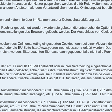
kie die Interessen der Nutzer gespeichert werden, die für Reichweitenmess
on anderen Anbietern als dem Verantwortlichen, der das Onlineangebot betrei
en und klären hierüber im Rahmen unserer Datenschutzerklärung auf.
m Rechner gespeichert werden, werden sie gebeten die entsprechende Option 
stemeinstellungen des Browsers gelöscht werden. Der Ausschluss von Cooki
wecken des Onlinemarketing eingesetzten Cookies kann bei einer Vielzahl der 
ces/
oder die EU-Seite
http://www.youronlinechoices.com/
erklärt werden. Des
rreicht werden. Bitte beachten Sie, dass dann gegebenenfalls nicht alle Fun
der Art. 17 und 18 DSGVO gelöscht oder in ihrer Verarbeitung eingeschränkt
ten Daten gelöscht, sobald sie für ihre Zweckbestimmung nicht mehr erforder
n nicht gelöscht werden, weil sie für andere und gesetzlich zulässige Zwecke
t für andere Zwecke verarbeitet. Das gilt z.B. für Daten, die aus handels- od
ie Aufbewahrung insbesondere für 10 Jahre gemäß §§ 147 Abs. 1 AO, 257 Abs
euerung relevanter Unterlagen, etc.) und 6 Jahre gemäß § 257 Abs. 1 Nr. 2 
 Aufbewahrung insbesondere für 7 J gemäß § 132 Abs. 1 BAO (Buchhaltungsun
gaben, etc.), für 22 Jahre im Zusammenhang mit Grundstücken und für 10 Ja
 und Fernsehleistungen, die an Nichtunternehmer in EU-Mitgliedstaaten erbr