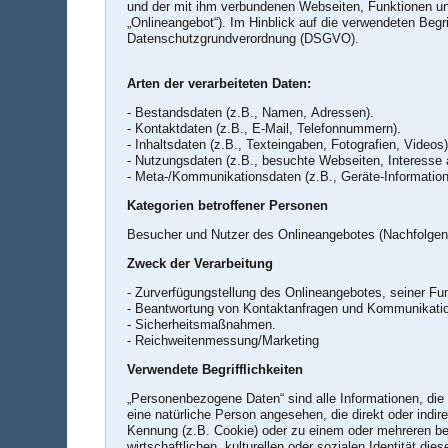
und der mit ihm verbundenen Webseiten, Funktionen und
„Onlineangebot“). Im Hinblick auf die verwendeten Begrif
Datenschutzgrundverordnung (DSGVO).
Arten der verarbeiteten Daten:
- Bestandsdaten (z.B., Namen, Adressen).
- Kontaktdaten (z.B., E-Mail, Telefonnummern).
- Inhaltsdaten (z.B., Texteingaben, Fotografien, Videos)
- Nutzungsdaten (z.B., besuchte Webseiten, Interesse an
- Meta-/Kommunikationsdaten (z.B., Geräte-Informatio
Kategorien betroffener Personen
Besucher und Nutzer des Onlineangebotes (Nachfolgen
Zweck der Verarbeitung
- Beantwortung von Kontaktanfragen und Kommunikatio
- Sicherheitsmaßnahmen.
- Reichweitenmessung/Marketing
Verwendete Begrifflichkeiten
„Personenbezogene Daten“ sind alle Informationen, die si
eine natürliche Person angesehen, die direkt oder ind
Kennung (z.B. Cookie) oder zu einem oder mehreren be
wirtschaftlichen, kulturellen oder sozialen Identität die