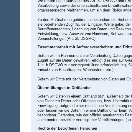
Wir treffen nach Maßgabe des Art. 32 DSGVO unter Be
Verarbeitung sowie der unterschiedlichen Eintrittswahr
organisatorische Maßnahmen, um ein dem Risiko ange
Zu den Maßnahmen gehören insbesondere die Sicherung d
sie betreffenden Zugriffs, der Eingabe, Weitergabe, de
Betroffenenrechten, Löschung von Daten und Reaktion 
Entwicklung, bzw. Auswahl von Hardware, Software sow
Voreinstellungen (Art. 25 DSGVO).
Zusammenarbeit mit Auftragsverarbeitern und Dritt
Sofern wir im Rahmen unserer Verarbeitung Daten gegen
Zugriff auf die Daten gewähren, erfolgt dies nur auf Gr
1 lit. b DSGVO zur Vertragserfüllung erforderlich ist), 
Einsatz von Beauftragten, Webhostern, etc.).
Sofern wir Dritte mit der Verarbeitung von Daten auf G
Übermittlungen in Drittländer
Sofern wir Daten in einem Drittland (d.h. außerhalb 
von Diensten Dritter oder Offenlegung, bzw. Übermittlung
Einwilligung, aufgrund einer rechtlichen Verpflichtung o
oder lassen wir die Daten in einem Drittland nur beim 
besonderer Garantien, wie der offiziell anerkannten Fe
anerkannter spezieller vertraglicher Verpflichtungen (s
Rechte der betroffenen Personen