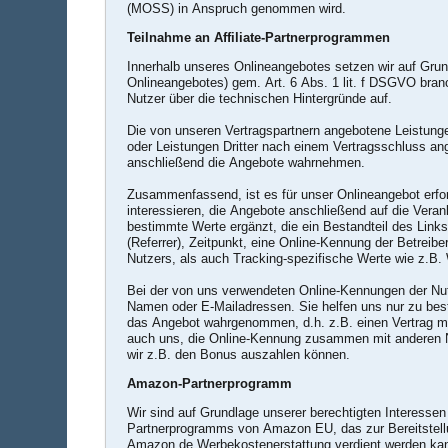
(MOSS) in Anspruch genommen wird.
Teilnahme an Affiliate-Partnerprogrammen
Innerhalb unseres Onlineangebotes setzen wir auf Grund
Onlineangebotes) gem. Art. 6 Abs. 1 lit. f DSGVO branc
Nutzer über die technischen Hintergründe auf.
Die von unseren Vertragspartnern angebotene Leistunge
oder Leistungen Dritter nach einem Vertragsschluss ang
anschließend die Angebote wahrnehmen.
Zusammenfassend, ist es für unser Onlineangebot erford
interessieren, die Angebote anschließend auf die Veran
bestimmte Werte ergänzt, die ein Bestandteil des Lin
(Referrer), Zeitpunkt, eine Online-Kennung der Betreib
Nutzers, als auch Tracking-spezifische Werte wie z.B. 
Bei der von uns verwendeten Online-Kennungen der Nu
Namen oder E-Mailadressen. Sie helfen uns nur zu bestim
das Angebot wahrgenommen, d.h. z.B. einen Vertrag m
auch uns, die Online-Kennung zusammen mit anderen N
wir z.B. den Bonus auszahlen können.
Amazon-Partnerprogramm
Wir sind auf Grundlage unserer berechtigten Interessen
Partnerprogramms von Amazon EU, das zur Bereitstellu
Amazon.de Werbekostenerstattung verdient werden kann 