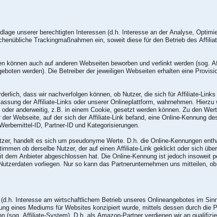
lage unserer berechtigten Interessen (d.h. Interesse an der Analyse, Optimi
henübliche Trackingmaßnahmen ein, soweit diese für den Betrieb des Affiliate
n können auch auf anderen Webseiten beworben und verlinkt werden (sog. Aff
eboten werden). Die Betreiber der jeweiligen Webseiten erhalten eine Provisio
erlich, dass wir nachverfolgen können, ob Nutzer, die sich für Affiliate-Link
lassung der Affiliate-Links oder unserer Onlineplattform, wahrnehmen. Hierzu
ks oder anderweitig, z.B. in einem Cookie, gesetzt werden können. Zu den W
er der Webseite, auf der sich der Affiliate-Link befand, eine Online-Kennung 
Werbemittel-ID, Partner-ID und Kategorisierungen.
tzer, handelt es sich um pseudonyme Werte. D.h. die Online-Kennungen enth
men ob derselbe Nutzer, der auf einen Affiliate-Link geklickt oder sich über
it dem Anbieter abgeschlossen hat. Die Online-Kennung ist jedoch insoweit
utzerdaten vorliegen. Nur so kann das Partnerunternehmen uns mitteilen, 
 (d.h. Interesse am wirtschaftlichem Betrieb unseres Onlineangebotes im Sinn
ng eines Mediums für Websites konzipiert wurde, mittels dessen durch die 
(sog. Affiliate-System). D.h. als Amazon-Partner verdienen wir an qualifizie