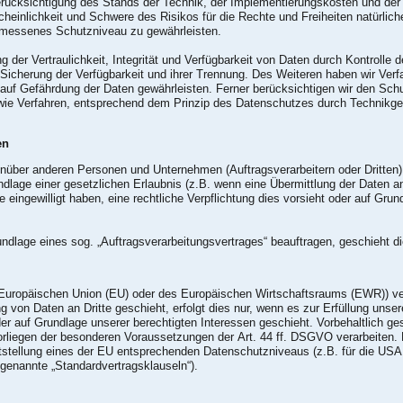
rücksichtigung des Stands der Technik, der Implementierungskosten und de
scheinlichkeit und Schwere des Risikos für die Rechte und Freiheiten natürli
messenes Schutzniveau zu gewährleisten.
er Vertraulichkeit, Integrität und Verfügbarkeit von Daten durch Kontrolle
r Sicherung der Verfügbarkeit und ihrer Trennung. Des Weiteren haben wir Ver
auf Gefährdung der Daten gewährleisten. Ferner berücksichtigen wir den Sch
ie Verfahren, entsprechend dem Prinzip des Datenschutzes durch Technikges
en
über anderen Personen und Unternehmen (Auftragsverarbeitern oder Dritten) o
undlage einer gesetzlichen Erlaubnis (z.B. wenn eine Übermittlung der Daten an
Sie eingewilligt haben, eine rechtliche Verpflichtung dies vorsieht oder auf Gr
rundlage eines sog. „Auftragsverarbeitungsvertrages“ beauftragen, geschieht
der Europäischen Union (EU) oder des Europäischen Wirtschaftsraums (EWR)) 
 von Daten an Dritte geschieht, erfolgt dies nur, wenn es zur Erfüllung unsere
der auf Grundlage unserer berechtigten Interessen geschieht. Vorbehaltlich ges
Vorliegen der besonderen Voraussetzungen der Art. 44 ff. DSGVO verarbeiten. D
ststellung eines der EU entsprechenden Datenschutzniveaus (z.B. für die USA 
o genannte „Standardvertragsklauseln“).