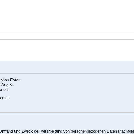
ephan Ester
h-Weg 3a
wedel
-o.de
en Umfang und Zweck der Verarbeitung von personenbezogenen Daten (nachfolg