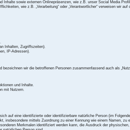
 Inhalte sowie externen Onlinepräsenzen, wie z.B. unser Social Media Profi
flichkeiten, wie z.B. „Verarbeitung“ oder „Verantwortlicher“ verweisen wir auf d
.
 Inhalten, Zugriffszeiten).
nen, IP-Adressen).
d bezeichnen wir die betroffenen Personen zusammenfassend auch als „Nutze
- Zurverfügungstellung des Onlineangebotes, seiner Funktionen und Inhalte.
n mit Nutzern.
ch auf eine identifizierte oder identifizierbare natürliche Person (im Folgenden
irekt, insbesondere mittels Zuordnung zu einer Kennung wie einem Namen, zu 
sonderen Merkmalen identifiziert werden kann, die Ausdruck der physischen,
ser natürlichen Person sind.