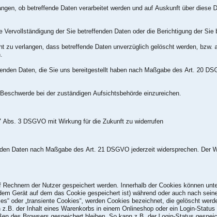
angen, ob betreffende Daten verarbeitet werden und auf Auskunft über diese D
Vervollständigung der Sie betreffenden Daten oder die Berichtigung der Sie b
zu verlangen, dass betreffende Daten unverzüglich gelöscht werden, bzw. 
.
fenden Daten, die Sie uns bereitgestellt haben nach Maßgabe des Art. 20 DS
Beschwerde bei der zuständigen Aufsichtsbehörde einzureichen.
 7 Abs. 3 DSGVO mit Wirkung für die Zukunft zu widerrufen
fenden Daten nach Maßgabe des Art. 21 DSGVO jederzeit widersprechen. Der 
uf Rechnern der Nutzer gespeichert werden. Innerhalb der Cookies können un
 dem Gerät auf dem das Cookie gespeichert ist) während oder auch nach sei
es“ oder „transiente Cookies“, werden Cookies bezeichnet, die gelöscht werd
z.B. der Inhalt eines Warenkorbs in einem Onlineshop oder ein Login-Status 
en des Browsers gespeichert bleiben. So kann z.B. der Login-Status gespei