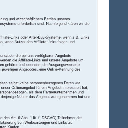
erung und wirtschaftlichem Betrieb unseres
systems erforderlich sind. Nachfolgend klären wir die
iliate-Links oder After-Buy-Systeme, wenn z.B. Links
n, wenn Nutzer den Affiliate-Links folgen und
s und/oder die bei uns verfügbaren Angebote
 werden die Affiliate-Links und unsere Angebote um
erten gehören insbesondere die Ausgangswebseite
des jeweiligen Angebotes, eine Online-Kennung des
alten selbst keine personenbezogenen Daten wie
 unser Onlineangebot für ein Angebot interessiert hat,
 personenbezogen, als dem Partnerunternehmen und
ob derjenige Nutzer das Angebot wahrgenommen hat und
e des Art. 6 Abs. 1 lit. f. DSGVO) Teilnehmer des
Platzierung von Werbeanzeigen und Links zu
rten Käufen.