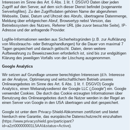
Interessen im Sinne des Art. 6 Abs. 1 lit. f. DSGVO Daten über jeden
Zugriff auf den Server, auf dem sich dieser Dienst befindet (sogenannte
Serverlogfiles). Zu den Zugriffsdaten gehören Name der abgerufenen
Webseite, Datei, Datum und Uhrzeit des Abrufs, übertragene Datenmenge,
Meldung über erfolgreichen Abruf, Browsertyp nebst Version, das
Betriebssystem des Nutzers, Referrer URL (die zuvor besuchte Seite), IP-
Adresse und der anfragende Provider.
Logfile-Informationen werden aus Sicherheitsgründen (z.B. zur Aufklärung
von Missbrauchs- oder Betrugshandlungen) für die Dauer von maximal 7
Tagen gespeichert und danach gelöscht. Daten, deren weitere
Aufbewahrung zu Beweiszwecken erforderlich ist, sind bis zur endgültigen
Klärung des jeweiligen Vorfalls von der Löschung ausgenommen.
Google Analytics
Wir setzen auf Grundlage unserer berechtigten Interessen (d.h. Interesse
an der Analyse, Optimierung und wirtschaftlichem Betrieb unseres
Onlineangebotes im Sinne des Art. 6 Abs. 1 lit. f. DSGVO) Google
Analytics, einen Webanalysedienst der Google LLC („Google“) ein. Google
verwendet Cookies. Die durch das Cookie erzeugten Informationen über
Benutzung des Onlineangebotes durch die Nutzer werden in der Regel an
einen Server von Google in den USA übertragen und dort gespeichert.
Google ist unter dem Privacy-Shield-Abkommen zertifiziert und bietet
hierdurch eine Garantie, das europäische Datenschutzrecht einzuhalten
(
https://www.privacyshield.gov/participant?
id=a2zt000000001L5AAI&status=Active
).