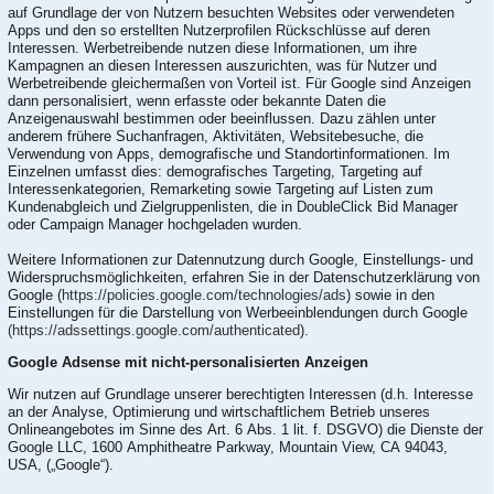
auf Grundlage der von Nutzern besuchten Websites oder verwendeten
Apps und den so erstellten Nutzerprofilen Rückschlüsse auf deren
Interessen. Werbetreibende nutzen diese Informationen, um ihre
Kampagnen an diesen Interessen auszurichten, was für Nutzer und
Werbetreibende gleichermaßen von Vorteil ist. Für Google sind Anzeigen
dann personalisiert, wenn erfasste oder bekannte Daten die
Anzeigenauswahl bestimmen oder beeinflussen. Dazu zählen unter
anderem frühere Suchanfragen, Aktivitäten, Websitebesuche, die
Verwendung von Apps, demografische und Standortinformationen. Im
Einzelnen umfasst dies: demografisches Targeting, Targeting auf
Interessenkategorien, Remarketing sowie Targeting auf Listen zum
Kundenabgleich und Zielgruppenlisten, die in DoubleClick Bid Manager
oder Campaign Manager hochgeladen wurden.
Weitere Informationen zur Datennutzung durch Google, Einstellungs- und
Widerspruchsmöglichkeiten, erfahren Sie in der Datenschutzerklärung von
Google (
https://policies.google.com/technologies/ads
) sowie in den
Einstellungen für die Darstellung von Werbeeinblendungen durch Google
(https://adssettings.google.com/authenticated
).
Google Adsense mit nicht-personalisierten Anzeigen
Wir nutzen auf Grundlage unserer berechtigten Interessen (d.h. Interesse
an der Analyse, Optimierung und wirtschaftlichem Betrieb unseres
Onlineangebotes im Sinne des Art. 6 Abs. 1 lit. f. DSGVO) die Dienste der
Google LLC, 1600 Amphitheatre Parkway, Mountain View, CA 94043,
USA, („Google“).