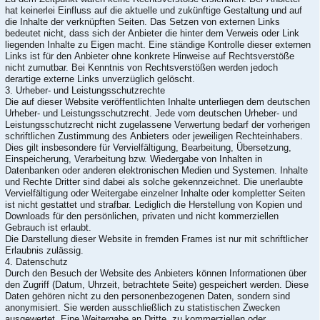
hat keinerlei Einfluss auf die aktuelle und zukünftige Gestaltung und auf
die Inhalte der verknüpften Seiten. Das Setzen von externen Links
bedeutet nicht, dass sich der Anbieter die hinter dem Verweis oder Link
liegenden Inhalte zu Eigen macht. Eine ständige Kontrolle dieser externen
Links ist für den Anbieter ohne konkrete Hinweise auf Rechtsverstöße
nicht zumutbar. Bei Kenntnis von Rechtsverstößen werden jedoch
derartige externe Links unverzüglich gelöscht.
3. Urheber- und Leistungsschutzrechte
Die auf dieser Website veröffentlichten Inhalte unterliegen dem deutschen
Urheber- und Leistungsschutzrecht. Jede vom deutschen Urheber- und
Leistungsschutzrecht nicht zugelassene Verwertung bedarf der vorherigen
schriftlichen Zustimmung des Anbieters oder jeweiligen Rechteinhabers.
Dies gilt insbesondere für Vervielfältigung, Bearbeitung, Übersetzung,
Einspeicherung, Verarbeitung bzw. Wiedergabe von Inhalten in
Datenbanken oder anderen elektronischen Medien und Systemen. Inhalte
und Rechte Dritter sind dabei als solche gekennzeichnet. Die unerlaubte
Vervielfältigung oder Weitergabe einzelner Inhalte oder kompletter Seiten
ist nicht gestattet und strafbar. Lediglich die Herstellung von Kopien und
Downloads für den persönlichen, privaten und nicht kommerziellen
Gebrauch ist erlaubt.
Die Darstellung dieser Website in fremden Frames ist nur mit schriftlicher
Erlaubnis zulässig.
4. Datenschutz
Durch den Besuch der Website des Anbieters können Informationen über
den Zugriff (Datum, Uhrzeit, betrachtete Seite) gespeichert werden. Diese
Daten gehören nicht zu den personenbezogenen Daten, sondern sind
anonymisiert. Sie werden ausschließlich zu statistischen Zwecken
ausgewertet. Eine Weitergabe an Dritte, zu kommerziellen oder