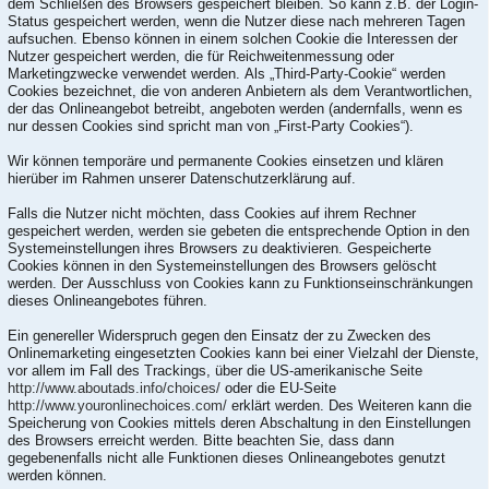
dem Schließen des Browsers gespeichert bleiben. So kann z.B. der Login-
Status gespeichert werden, wenn die Nutzer diese nach mehreren Tagen
aufsuchen. Ebenso können in einem solchen Cookie die Interessen der
Nutzer gespeichert werden, die für Reichweitenmessung oder
Marketingzwecke verwendet werden. Als „Third-Party-Cookie“ werden
Cookies bezeichnet, die von anderen Anbietern als dem Verantwortlichen,
der das Onlineangebot betreibt, angeboten werden (andernfalls, wenn es
nur dessen Cookies sind spricht man von „First-Party Cookies“).
Wir können temporäre und permanente Cookies einsetzen und klären
hierüber im Rahmen unserer Datenschutzerklärung auf.
Falls die Nutzer nicht möchten, dass Cookies auf ihrem Rechner
gespeichert werden, werden sie gebeten die entsprechende Option in den
Systemeinstellungen ihres Browsers zu deaktivieren. Gespeicherte
Cookies können in den Systemeinstellungen des Browsers gelöscht
werden. Der Ausschluss von Cookies kann zu Funktionseinschränkungen
dieses Onlineangebotes führen.
Ein genereller Widerspruch gegen den Einsatz der zu Zwecken des
Onlinemarketing eingesetzten Cookies kann bei einer Vielzahl der Dienste,
vor allem im Fall des Trackings, über die US-amerikanische Seite
http://www.aboutads.info/choices/
oder die EU-Seite
http://www.youronlinechoices.com/
erklärt werden. Des Weiteren kann die
Speicherung von Cookies mittels deren Abschaltung in den Einstellungen
des Browsers erreicht werden. Bitte beachten Sie, dass dann
gegebenenfalls nicht alle Funktionen dieses Onlineangebotes genutzt
werden können.