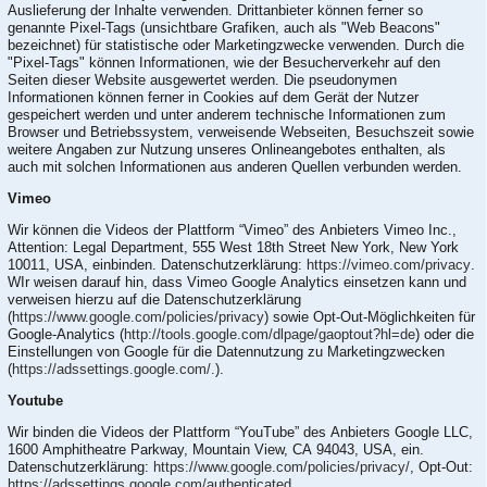
Auslieferung der Inhalte verwenden. Drittanbieter können ferner so
genannte Pixel-Tags (unsichtbare Grafiken, auch als "Web Beacons"
bezeichnet) für statistische oder Marketingzwecke verwenden. Durch die
"Pixel-Tags" können Informationen, wie der Besucherverkehr auf den
Seiten dieser Website ausgewertet werden. Die pseudonymen
Informationen können ferner in Cookies auf dem Gerät der Nutzer
gespeichert werden und unter anderem technische Informationen zum
Browser und Betriebssystem, verweisende Webseiten, Besuchszeit sowie
weitere Angaben zur Nutzung unseres Onlineangebotes enthalten, als
auch mit solchen Informationen aus anderen Quellen verbunden werden.
Vimeo
Wir können die Videos der Plattform “Vimeo” des Anbieters Vimeo Inc.,
Attention: Legal Department, 555 West 18th Street New York, New York
10011, USA, einbinden. Datenschutzerklärung:
https://vimeo.com/privacy
.
WIr weisen darauf hin, dass Vimeo Google Analytics einsetzen kann und
verweisen hierzu auf die Datenschutzerklärung
(
https://www.google.com/policies/privacy
) sowie Opt-Out-Möglichkeiten für
Google-Analytics (
http://tools.google.com/dlpage/gaoptout?hl=de
) oder die
Einstellungen von Google für die Datennutzung zu Marketingzwecken
(
https://adssettings.google.com/.
).
Youtube
Wir binden die Videos der Plattform “YouTube” des Anbieters Google LLC,
1600 Amphitheatre Parkway, Mountain View, CA 94043, USA, ein.
Datenschutzerklärung:
https://www.google.com/policies/privacy/
, Opt-Out:
https://adssettings.google.com/authenticated
.