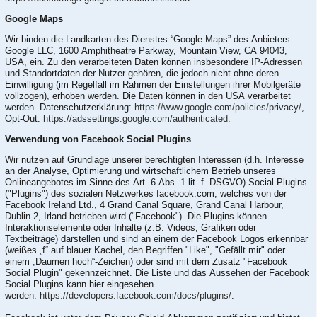
Google Maps
Wir binden die Landkarten des Dienstes “Google Maps” des Anbieters
Google LLC, 1600 Amphitheatre Parkway, Mountain View, CA 94043,
USA, ein. Zu den verarbeiteten Daten können insbesondere IP-Adressen
und Standortdaten der Nutzer gehören, die jedoch nicht ohne deren
Einwilligung (im Regelfall im Rahmen der Einstellungen ihrer Mobilgeräte
vollzogen), erhoben werden. Die Daten können in den USA verarbeitet
werden. Datenschutzerklärung:
https://www.google.com/policies/privacy/
,
Opt-Out:
https://adssettings.google.com/authenticated
.
Verwendung von Facebook Social Plugins
Wir nutzen auf Grundlage unserer berechtigten Interessen (d.h. Interesse
an der Analyse, Optimierung und wirtschaftlichem Betrieb unseres
Onlineangebotes im Sinne des Art. 6 Abs. 1 lit. f. DSGVO) Social Plugins
("Plugins") des sozialen Netzwerkes facebook.com, welches von der
Facebook Ireland Ltd., 4 Grand Canal Square, Grand Canal Harbour,
Dublin 2, Irland betrieben wird ("Facebook"). Die Plugins können
Interaktionselemente oder Inhalte (z.B. Videos, Grafiken oder
Textbeiträge) darstellen und sind an einem der Facebook Logos erkennbar
(weißes „f“ auf blauer Kachel, den Begriffen "Like", "Gefällt mir" oder
einem „Daumen hoch“-Zeichen) oder sind mit dem Zusatz "Facebook
Social Plugin" gekennzeichnet. Die Liste und das Aussehen der Facebook
Social Plugins kann hier eingesehen
werden:
https://developers.facebook.com/docs/plugins/
.