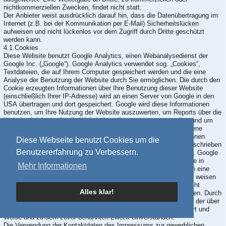
nichtkommerziellen Zwecken, findet nicht statt.
Der Anbieter weist ausdrücklich darauf hin, dass die Datenübertragung im
Internet (z.B. bei der Kommunikation per E-Mail) Sicherheitslücken
aufweisen und nicht lückenlos vor dem Zugriff durch Dritte geschützt
werden kann.
4.1 Cookies
Diese Website benutzt Google Analytics, einen Webanalysedienst der
Google Inc. („Google“). Google Analytics verwendet sog. „Cookies“,
Textdateien, die auf Ihrem Computer gespeichert werden und die eine
Analyse der Benutzung der Website durch Sie ermöglichen. Die durch den
Cookie erzeugten Informationen über Ihre Benutzung dieser Website
(einschließlich Ihrer IP-Adresse) wird an einen Server von Google in den
USA übertragen und dort gespeichert. Google wird diese Informationen
benutzen, um Ihre Nutzung der Website auszuwerten, um Reports über die
Websiteaktivitäten für die Websitebetreiber zusammenzustellen und um
weitere mit der Websitenutzung und der Internetnutzung verbundene
Dienstleistungen zu erbringen. Auch wird Google diese Informationen
Diese Webseite benutzt Cookies um die
gegebenenfalls an Dritte übertragen, sofern dies gesetzlich vorgeschrieben
Benutzererfahrung zu Verbessern.
oder soweit Dritte diese Daten im Auftrag von Google verarbeiten. Google
wird in keinem Fall Ihre IP-Adresse mit anderen Daten von Google in
Mehr Informationen
Verbindung bringen. Sie können die Installation der Cookies durch eine
entsprechende Einstellung Ihrer Browser Software verhindern; wir weisen
Sie jedoch darauf hin, dass Sie in diesem Fall gegebenenfalls nicht
Alles klar!
sämtliche Funktionen dieser Website vollumfänglich nutzen können. Durch
die Nutzung dieser Website erklären Sie sich mit der Bearbeitung der über
Sie erhobenen Daten durch Google in der zuvor beschriebenen Art und
Weise und zu dem zuvor benannten Zweck einverstanden.
Die Verwendung der Kontaktdaten des Impressums zur gewerblichen