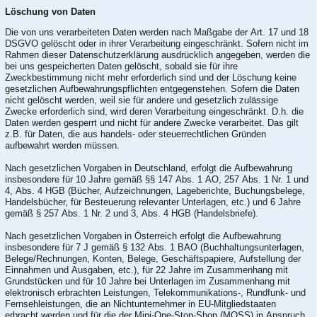
Löschung von Daten
Die von uns verarbeiteten Daten werden nach Maßgabe der Art. 17 und 18
DSGVO gelöscht oder in ihrer Verarbeitung eingeschränkt. Sofern nicht im
Rahmen dieser Datenschutzerklärung ausdrücklich angegeben, werden die
bei uns gespeicherten Daten gelöscht, sobald sie für ihre
Zweckbestimmung nicht mehr erforderlich sind und der Löschung keine
gesetzlichen Aufbewahrungspflichten entgegenstehen. Sofern die Daten
nicht gelöscht werden, weil sie für andere und gesetzlich zulässige
Zwecke erforderlich sind, wird deren Verarbeitung eingeschränkt. D.h. die
Daten werden gesperrt und nicht für andere Zwecke verarbeitet. Das gilt
z.B. für Daten, die aus handels- oder steuerrechtlichen Gründen
aufbewahrt werden müssen.
Nach gesetzlichen Vorgaben in Deutschland, erfolgt die Aufbewahrung
insbesondere für 10 Jahre gemäß §§ 147 Abs. 1 AO, 257 Abs. 1 Nr. 1 und
4, Abs. 4 HGB (Bücher, Aufzeichnungen, Lageberichte, Buchungsbelege,
Handelsbücher, für Besteuerung relevanter Unterlagen, etc.) und 6 Jahre
gemäß § 257 Abs. 1 Nr. 2 und 3, Abs. 4 HGB (Handelsbriefe).
Nach gesetzlichen Vorgaben in Österreich erfolgt die Aufbewahrung
insbesondere für 7 J gemäß § 132 Abs. 1 BAO (Buchhaltungsunterlagen,
Belege/Rechnungen, Konten, Belege, Geschäftspapiere, Aufstellung der
Einnahmen und Ausgaben, etc.), für 22 Jahre im Zusammenhang mit
Grundstücken und für 10 Jahre bei Unterlagen im Zusammenhang mit
elektronisch erbrachten Leistungen, Telekommunikations-, Rundfunk- und
Fernsehleistungen, die an Nichtunternehmer in EU-Mitgliedstaaten
erbracht werden und für die der Mini-One-Stop-Shop (MOSS) in Anspruch