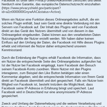
Facebook ist unter dem Privacy-Shield-Abkommen zertifiziert und bietet
hierdurch eine Garantie, das europäische Datenschutzrecht einzuhalten
(
https://www.privacyshield.gov/participant?
id=a2zt0000000GnywAAC&status=Active
).
Wenn ein Nutzer eine Funktion dieses Onlineangebotes aufruft, die ein
solches Plugin enthält, baut sein Gerät eine direkte Verbindung mit den
Servern von Facebook auf. Der Inhalt des Plugins wird von Facebook
direkt an das Gerät des Nutzers übermittelt und von diesem in das
Onlineangebot eingebunden. Dabei können aus den verarbeiteten Daten
Nutzungsprofile der Nutzer erstellt werden. Wir haben daher keinen
Einfluss auf den Umfang der Daten, die Facebook mit Hilfe dieses Plugins
erhebt und informiert die Nutzer daher entsprechend unserem
Kenntnisstand.
Durch die Einbindung der Plugins erhält Facebook die Information, dass
ein Nutzer die entsprechende Seite des Onlineangebotes aufgerufen hat.
Ist der Nutzer bei Facebook eingeloggt, kann Facebook den Besuch
seinem Facebook-Konto zuordnen. Wenn Nutzer mit den Plugins
interagieren, zum Beispiel den Like Button betätigen oder einen
Kommentar abgeben, wird die entsprechende Information von Ihrem Gerät
direkt an Facebook übermittelt und dort gespeichert. Falls ein Nutzer kein
Mitglied von Facebook ist, besteht trotzdem die Möglichkeit, dass
Facebook seine IP-Adresse in Erfahrung bringt und speichert. Laut
Facebook wird in Deutschland nur eine anonymisierte IP-Adresse
gespeichert.
Zweck und Umfang der Datenerhebung und die weitere Verarbeitung und