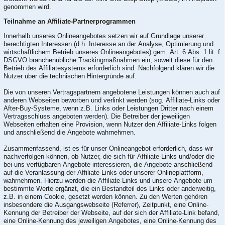
genommen wird.
Teilnahme an Affiliate-Partnerprogrammen
Innerhalb unseres Onlineangebotes setzen wir auf Grundlage unserer
berechtigten Interessen (d.h. Interesse an der Analyse, Optimierung und
wirtschaftlichem Betrieb unseres Onlineangebotes) gem. Art. 6 Abs. 1 lit. f
DSGVO branchenübliche Trackingmaßnahmen ein, soweit diese für den
Betrieb des Affiliatesystems erforderlich sind. Nachfolgend klären wir die
Nutzer über die technischen Hintergründe auf.
Die von unseren Vertragspartnern angebotene Leistungen können auch auf
anderen Webseiten beworben und verlinkt werden (sog. Affiliate-Links oder
After-Buy-Systeme, wenn z.B. Links oder Leistungen Dritter nach einem
Vertragsschluss angeboten werden). Die Betreiber der jeweiligen
Webseiten erhalten eine Provision, wenn Nutzer den Affiliate-Links folgen
und anschließend die Angebote wahrnehmen.
Zusammenfassend, ist es für unser Onlineangebot erforderlich, dass wir
nachverfolgen können, ob Nutzer, die sich für Affiliate-Links und/oder die
bei uns verfügbaren Angebote interessieren, die Angebote anschließend
auf die Veranlassung der Affiliate-Links oder unserer Onlineplattform,
wahrnehmen. Hierzu werden die Affiliate-Links und unsere Angebote um
bestimmte Werte ergänzt, die ein Bestandteil des Links oder anderweitig,
z.B. in einem Cookie, gesetzt werden können. Zu den Werten gehören
insbesondere die Ausgangswebseite (Referrer), Zeitpunkt, eine Online-
Kennung der Betreiber der Webseite, auf der sich der Affiliate-Link befand,
eine Online-Kennung des jeweiligen Angebotes, eine Online-Kennung des