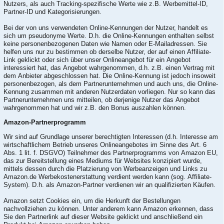
Nutzers, als auch Tracking-spezifische Werte wie z.B. Werbemittel-ID,
Partner-ID und Kategorisierungen.
Bei der von uns verwendeten Online-Kennungen der Nutzer, handelt es
sich um pseudonyme Werte. D.h. die Online-Kennungen enthalten selbst
keine personenbezogenen Daten wie Namen oder E-Mailadressen. Sie
helfen uns nur zu bestimmen ob derselbe Nutzer, der auf einen Affiliate-
Link geklickt oder sich über unser Onlineangebot für ein Angebot
interessiert hat, das Angebot wahrgenommen, d.h. z.B. einen Vertrag mit
dem Anbieter abgeschlossen hat. Die Online-Kennung ist jedoch insoweit
personenbezogen, als dem Partnerunternehmen und auch uns, die Online-
Kennung zusammen mit anderen Nutzerdaten vorliegen. Nur so kann das
Partnerunternehmen uns mitteilen, ob derjenige Nutzer das Angebot
wahrgenommen hat und wir z.B. den Bonus auszahlen können.
Amazon-Partnerprogramm
Wir sind auf Grundlage unserer berechtigten Interessen (d.h. Interesse am
wirtschaftlichem Betrieb unseres Onlineangebotes im Sinne des Art. 6
Abs. 1 lit. f. DSGVO) Teilnehmer des Partnerprogramms von Amazon EU,
das zur Bereitstellung eines Mediums für Websites konzipiert wurde,
mittels dessen durch die Platzierung von Werbeanzeigen und Links zu
Amazon.de Werbekostenerstattung verdient werden kann (sog. Affiliate-
System). D.h. als Amazon-Partner verdienen wir an qualifizierten Käufen.
Amazon setzt Cookies ein, um die Herkunft der Bestellungen
nachvollziehen zu können. Unter anderem kann Amazon erkennen, dass
Sie den Partnerlink auf dieser Website geklickt und anschließend ein