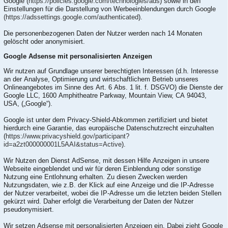
Google (
https://policies.google.com/technologies/ads
) sowie in den
Einstellungen für die Darstellung von Werbeeinblendungen durch Google
(https://adssettings.google.com/authenticated
).
Die personenbezogenen Daten der Nutzer werden nach 14 Monaten
gelöscht oder anonymisiert.
Google Adsense mit personalisierten Anzeigen
Wir nutzen auf Grundlage unserer berechtigten Interessen (d.h. Interesse
an der Analyse, Optimierung und wirtschaftlichem Betrieb unseres
Onlineangebotes im Sinne des Art. 6 Abs. 1 lit. f. DSGVO) die Dienste der
Google LLC, 1600 Amphitheatre Parkway, Mountain View, CA 94043,
USA, („Google“).
Google ist unter dem Privacy-Shield-Abkommen zertifiziert und bietet
hierdurch eine Garantie, das europäische Datenschutzrecht einzuhalten
(
https://www.privacyshield.gov/participant?
id=a2zt000000001L5AAI&status=Active
).
Wir Nutzen den Dienst AdSense, mit dessen Hilfe Anzeigen in unsere
Webseite eingeblendet und wir für deren Einblendung oder sonstige
Nutzung eine Entlohnung erhalten. Zu diesen Zwecken werden
Nutzungsdaten, wie z.B. der Klick auf eine Anzeige und die IP-Adresse
der Nutzer verarbeitet, wobei die IP-Adresse um die letzten beiden Stellen
gekürzt wird. Daher erfolgt die Verarbeitung der Daten der Nutzer
pseudonymisiert.
Wir setzen Adsense mit personalisierten Anzeigen ein. Dabei zieht Google