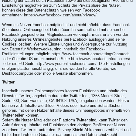
Nutzung der Daten durch Facebook sowie die diesbezüglichen Rechte und
Einstellungsmöglichkeiten zum Schutz der Privatsphäre der Nutzer,
können diese den Datenschutzhinweisen von Facebook
entnehmen:
https://www.facebook.com/about/privacy/
.
Wenn ein Nutzer Facebookmitglied ist und nicht möchte, dass Facebook
über dieses Onlineangebot Daten über ihn sammelt und mit seinen bei
Facebook gespeicherten Mitgliedsdaten verknüpft, muss er sich vor der
Nutzung unseres Onlineangebotes bei Facebook ausloggen und seine
Cookies löschen. Weitere Einstellungen und Widersprüche zur Nutzung
von Daten für Werbezwecke, sind innerhalb der Facebook-
Profileinstellungen möglich:
https://www.facebook.com/settings?tab=ads
oder über die US-amerikanische Seite
http://www.aboutads.info/choices/
oder die EU-Seite
http://www.youronlinechoices.com/
. Die Einstellungen
erfolgen plattformunabhängig, d.h. sie werden für alle Geräte, wie
Desktopcomputer oder mobile Geräte übernommen.
Twitter
Innerhalb unseres Onlineangebotes können Funktionen und Inhalte des
Dienstes Twitter, angeboten durch die Twitter Inc., 1355 Market Street,
Suite 900, San Francisco, CA 94103, USA, eingebunden werden. Hierzu
können z.B. Inhalte wie Bilder, Videos oder Texte und Schaltflächen
gehören, mit denen Nutzer Inhalte dieses Onlineangebotes innerhalb von
Twitter teilen können.
Sofern die Nutzer Mitglieder der Plattform Twitter sind, kann Twitter den
Aufruf der o.g. Inhalte und Funktionen den dortigen Profilen der Nutzer
zuordnen. Twitter ist unter dem Privacy-Shield-Abkommen zertifiziert und
bietet hierdurch eine Garantie, das europäische Datenschutzrecht