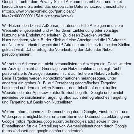
Google ist unter dem Privacy-Shield-Abkommen zertifiziert und bietet
hierdurch eine Garantie, das europäische Datenschutzrecht einzuhalten
(https://www.privacyshield.gov/participant?
id=a2zt000000001L5AAI&status=Active).
Wir Nutzen den Dienst AdSense, mit dessen Hilfe Anzeigen in unsere
Webseite eingeblendet und wir für deren Einblendung oder sonstige
Nutzung eine Entlohnung erhalten. Zu diesen Zwecken werden
Nutzungsdaten, wie z.B. der Klick auf eine Anzeige und die IP-Adresse
der Nutzer verarbeitet, wobei die IP-Adresse um die letzten beiden Stellen
gekürzt wird. Daher erfolgt die Verarbeitung der Daten der Nutzer
pseudonymisiert.
Wir setzen Adsense mit nicht-personalisierten Anzeigen ein. Dabei werden
die Anzeigen nicht auf Grundlage von Nutzerprofilen angezeigt. Nicht
personalisierte Anzeigen basieren nicht auf früherem Nutzerverhalten.
Beim Targeting werden Kontextinformationen herangezogen, unter
anderem ein grobes (z. B. auf Ortsebene) geografisches Targeting
basierend auf dem aktuellen Standort, dem Inhalt auf der aktuellen
Website oder der App sowie aktuelle Suchbegriffe. Google unterbindet
jedwedes personalisierte Targeting, also auch demografisches Targeting
und Targeting auf Basis von Nutzerlisten.
Weitere Informationen zur Datennutzung durch Google, Einstellungs- und
Widerspruchsmöglichkeiten, erfahren Sie in der Datenschutzerklärung von
Google (
https://policies.google.com/technologies/ads
) sowie in den
Einstellungen für die Darstellung von Werbeeinblendungen durch Google
(https://adssettings.google.com/authenticated
).