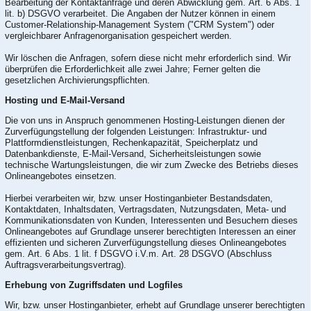
Bearbeitung der Kontaktanfrage und deren Abwicklung gem. Art. 6 Abs. 1
lit. b) DSGVO verarbeitet. Die Angaben der Nutzer können in einem
Customer-Relationship-Management System ("CRM System") oder
vergleichbarer Anfragenorganisation gespeichert werden.
Wir löschen die Anfragen, sofern diese nicht mehr erforderlich sind. Wir
überprüfen die Erforderlichkeit alle zwei Jahre; Ferner gelten die
gesetzlichen Archivierungspflichten.
Hosting und E-Mail-Versand
Die von uns in Anspruch genommenen Hosting-Leistungen dienen der
Zurverfügungstellung der folgenden Leistungen: Infrastruktur- und
Plattformdienstleistungen, Rechenkapazität, Speicherplatz und
Datenbankdienste, E-Mail-Versand, Sicherheitsleistungen sowie
technische Wartungsleistungen, die wir zum Zwecke des Betriebs dieses
Onlineangebotes einsetzen.
Hierbei verarbeiten wir, bzw. unser Hostinganbieter Bestandsdaten,
Kontaktdaten, Inhaltsdaten, Vertragsdaten, Nutzungsdaten, Meta- und
Kommunikationsdaten von Kunden, Interessenten und Besuchern dieses
Onlineangebotes auf Grundlage unserer berechtigten Interessen an einer
effizienten und sicheren Zurverfügungstellung dieses Onlineangebotes
gem. Art. 6 Abs. 1 lit. f DSGVO i.V.m. Art. 28 DSGVO (Abschluss
Auftragsverarbeitungsvertrag).
Erhebung von Zugriffsdaten und Logfiles
Wir, bzw. unser Hostinganbieter, erhebt auf Grundlage unserer berechtigten