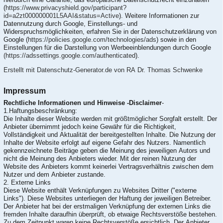
(
https://www.privacyshield.gov/participant?
id=a2zt000000001L5AAI&status=Active
). Weitere Informationen zur
Datennutzung durch Google, Einstellungs- und
Widerspruchsmöglichkeiten, erfahren Sie in der Datenschutzerklärung von
Google (
https://policies.google.com/technologies/ads
) sowie in den
Einstellungen für die Darstellung von Werbeeinblendungen durch Google
(https://adssettings.google.com/authenticated
).
Erstellt mit Datenschutz-Generator.de von RA Dr. Thomas Schwenke
Impressum
Rechtliche Informationen und Hinweise -Disclaimer
-
1.Haftungsbeschränkung:
Die Inhalte dieser Website werden mit größtmöglicher Sorgfalt erstellt. Der
Anbieter übernimmt jedoch keine Gewähr für die Richtigkeit,
Vollständigkeit und Aktualität der bereitgestellten Inhalte. Die Nutzung der
Inhalte der Website erfolgt auf eigene Gefahr des Nutzers. Namentlich
gekennzeichnete Beiträge geben die Meinung des jeweiligen Autors und
nicht die Meinung des Anbieters wieder. Mit der reinen Nutzung der
Website des Anbieters kommt keinerlei Vertragsverhältnis zwischen dem
Nutzer und dem Anbieter zustande.
2. Externe Links
Diese Website enthält Verknüpfungen zu Websites Dritter ("externe
Links"). Diese Websites unterliegen der Haftung der jeweiligen Betreiber.
Der Anbieter hat bei der erstmaligen Verknüpfung der externen Links die
fremden Inhalte daraufhin überprüft, ob etwaige Rechtsverstöße bestehen.
Zu dem Zeitpunkt waren keine Rechtsverstöße ersichtlich. Der Anbieter