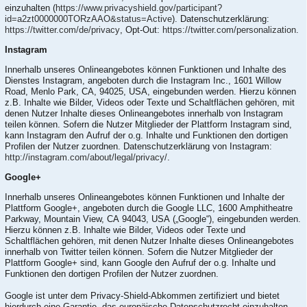
einzuhalten (
https://www.privacyshield.gov/participant?
id=a2zt0000000TORzAAO&status=Active
). Datenschutzerklärung:
https://twitter.com/de/privacy
, Opt-Out:
https://twitter.com/personalization
.
Instagram
Innerhalb unseres Onlineangebotes können Funktionen und Inhalte des
Dienstes Instagram, angeboten durch die Instagram Inc., 1601 Willow
Road, Menlo Park, CA, 94025, USA, eingebunden werden. Hierzu können
z.B. Inhalte wie Bilder, Videos oder Texte und Schaltflächen gehören, mit
denen Nutzer Inhalte dieses Onlineangebotes innerhalb von Instagram
teilen können. Sofern die Nutzer Mitglieder der Plattform Instagram sind,
kann Instagram den Aufruf der o.g. Inhalte und Funktionen den dortigen
Profilen der Nutzer zuordnen. Datenschutzerklärung von Instagram:
http://instagram.com/about/legal/privacy/
.
Google+
Innerhalb unseres Onlineangebotes können Funktionen und Inhalte der
Plattform Google+, angeboten durch die Google LLC, 1600 Amphitheatre
Parkway, Mountain View, CA 94043, USA („Google“), eingebunden werden.
Hierzu können z.B. Inhalte wie Bilder, Videos oder Texte und
Schaltflächen gehören, mit denen Nutzer Inhalte dieses Onlineangebotes
innerhalb von Twitter teilen können. Sofern die Nutzer Mitglieder der
Plattform Google+ sind, kann Google den Aufruf der o.g. Inhalte und
Funktionen den dortigen Profilen der Nutzer zuordnen.
Google ist unter dem Privacy-Shield-Abkommen zertifiziert und bietet
hierdurch eine Garantie, das europäische Datenschutzrecht einzuhalten