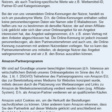
Nutzers, als auch Tracking-spezifische Werte wie z.B. Werbemittel-ID,
Partner-ID und Kategorisierungen.
Bei der von uns verwendeten Online-Kennungen der Nutzer, handelt es
sich um pseudonyme Werte. D.h. die Online-Kennungen enthalten selbst
keine personenbezogenen Daten wie Namen oder E-Mailadressen. Sie
helfen uns nur zu bestimmen ob derselbe Nutzer, der auf einen Affiliate-
Link geklickt oder sich über unser Onlineangebot für ein Angebot
interessiert hat, das Angebot wahrgenommen, d.h. z.B. einen Vertrag mit
dem Anbieter abgeschlossen hat. Die Online-Kennung ist jedoch insoweit
personenbezogen, als dem Partnerunternehmen und auch uns, die Online-
Kennung zusammen mit anderen Nutzerdaten vorliegen. Nur so kann das
Partnerunternehmen uns mitteilen, ob derjenige Nutzer das Angebot
wahrgenommen hat und wir z.B. den Bonus auszahlen können.
Amazon-Partnerprogramm
Wir sind auf Grundlage unserer berechtigten Interessen (d.h. Interesse am
wirtschaftlichem Betrieb unseres Onlineangebotes im Sinne des Art. 6
Abs. 1 lit. f. DSGVO) Teilnehmer des Partnerprogramms von Amazon EU,
das zur Bereitstellung eines Mediums für Websites konzipiert wurde,
mittels dessen durch die Platzierung von Werbeanzeigen und Links zu
Amazon.de Werbekostenerstattung verdient werden kann (sog. Affiliate-
System). D.h. als Amazon-Partner verdienen wir an qualifizierten Käufen.
Amazon setzt Cookies ein, um die Herkunft der Bestellungen
nachvollziehen zu können. Unter anderem kann Amazon erkennen, dass
Sie den Partnerlink auf dieser Website geklickt und anschließend ein