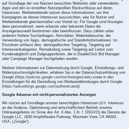
auf Grundlage der von Nutzern besuchten Websites oder verwendeten
Apps und den so erstellten Nutzerprofilen Rückschlüsse auf deren
Interessen. Werbetreibende nutzen diese Informationen, um ihre
Kampagnen an diesen Interessen auszurichten, was für Nutzer und
Werbetreibende gleichermaßen von Vorteil ist. Für Google sind Anzeigen
dann personalisiert, wenn erfasste oder bekannte Daten die
Anzeigenauswahl bestimmen oder beeinflussen. Dazu zählen unter
anderem frühere Suchanfragen, Aktivitäten, Websitebesuche, die
Verwendung von Apps, demografische und Standortinformationen. Im
Einzelnen umfasst dies: demografisches Targeting, Targeting auf
Interessenkategorien, Remarketing sowie Targeting auf Listen zum
Kundenabgleich und Zielgruppenlisten, die in DoubleClick Bid Manager
oder Campaign Manager hochgeladen wurden.
Weitere Informationen zur Datennutzung durch Google, Einstellungs- und
Widerspruchsmöglichkeiten, erfahren Sie in der Datenschutzerklärung von
Google (
https://policies.google.com/technologies/ads
) sowie in den
Einstellungen für die Darstellung von Werbeeinblendungen durch Google
(https://adssettings.google.com/authenticated
).
Google Adsense mit nicht-personalisierten Anzeigen
Wir nutzen auf Grundlage unserer berechtigten Interessen (d.h. Interesse
an der Analyse, Optimierung und wirtschaftlichem Betrieb unseres
Onlineangebotes im Sinne des Art. 6 Abs. 1 lit. f. DSGVO) die Dienste der
Google LLC, 1600 Amphitheatre Parkway, Mountain View, CA 94043,
USA, („Google“).