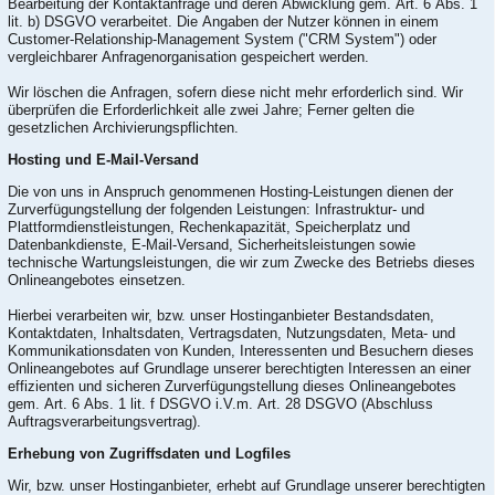
Bearbeitung der Kontaktanfrage und deren Abwicklung gem. Art. 6 Abs. 1
lit. b) DSGVO verarbeitet. Die Angaben der Nutzer können in einem
Customer-Relationship-Management System ("CRM System") oder
vergleichbarer Anfragenorganisation gespeichert werden.
Wir löschen die Anfragen, sofern diese nicht mehr erforderlich sind. Wir
überprüfen die Erforderlichkeit alle zwei Jahre; Ferner gelten die
gesetzlichen Archivierungspflichten.
Hosting und E-Mail-Versand
Die von uns in Anspruch genommenen Hosting-Leistungen dienen der
Zurverfügungstellung der folgenden Leistungen: Infrastruktur- und
Plattformdienstleistungen, Rechenkapazität, Speicherplatz und
Datenbankdienste, E-Mail-Versand, Sicherheitsleistungen sowie
technische Wartungsleistungen, die wir zum Zwecke des Betriebs dieses
Onlineangebotes einsetzen.
Hierbei verarbeiten wir, bzw. unser Hostinganbieter Bestandsdaten,
Kontaktdaten, Inhaltsdaten, Vertragsdaten, Nutzungsdaten, Meta- und
Kommunikationsdaten von Kunden, Interessenten und Besuchern dieses
Onlineangebotes auf Grundlage unserer berechtigten Interessen an einer
effizienten und sicheren Zurverfügungstellung dieses Onlineangebotes
gem. Art. 6 Abs. 1 lit. f DSGVO i.V.m. Art. 28 DSGVO (Abschluss
Auftragsverarbeitungsvertrag).
Erhebung von Zugriffsdaten und Logfiles
Wir, bzw. unser Hostinganbieter, erhebt auf Grundlage unserer berechtigten