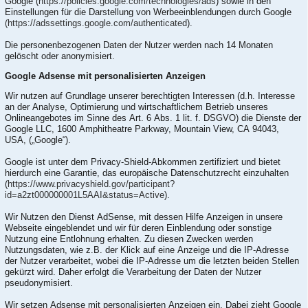
Google (
https://policies.google.com/technologies/ads
) sowie in den
Einstellungen für die Darstellung von Werbeeinblendungen durch Google
(https://adssettings.google.com/authenticated
).
Die personenbezogenen Daten der Nutzer werden nach 14 Monaten
gelöscht oder anonymisiert.
Google Adsense mit personalisierten Anzeigen
Wir nutzen auf Grundlage unserer berechtigten Interessen (d.h. Interesse
an der Analyse, Optimierung und wirtschaftlichem Betrieb unseres
Onlineangebotes im Sinne des Art. 6 Abs. 1 lit. f. DSGVO) die Dienste der
Google LLC, 1600 Amphitheatre Parkway, Mountain View, CA 94043,
USA, („Google“).
Google ist unter dem Privacy-Shield-Abkommen zertifiziert und bietet
hierdurch eine Garantie, das europäische Datenschutzrecht einzuhalten
(
https://www.privacyshield.gov/participant?
id=a2zt000000001L5AAI&status=Active
).
Wir Nutzen den Dienst AdSense, mit dessen Hilfe Anzeigen in unsere
Webseite eingeblendet und wir für deren Einblendung oder sonstige
Nutzung eine Entlohnung erhalten. Zu diesen Zwecken werden
Nutzungsdaten, wie z.B. der Klick auf eine Anzeige und die IP-Adresse
der Nutzer verarbeitet, wobei die IP-Adresse um die letzten beiden Stellen
gekürzt wird. Daher erfolgt die Verarbeitung der Daten der Nutzer
pseudonymisiert.
Wir setzen Adsense mit personalisierten Anzeigen ein. Dabei zieht Google