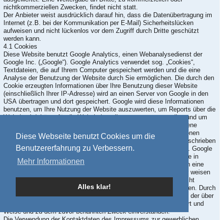
nichtkommerziellen Zwecken, findet nicht statt.
Der Anbieter weist ausdrücklich darauf hin, dass die Datenübertragung im
Internet (z.B. bei der Kommunikation per E-Mail) Sicherheitslücken
aufweisen und nicht lückenlos vor dem Zugriff durch Dritte geschützt
werden kann.
4.1 Cookies
Diese Website benutzt Google Analytics, einen Webanalysedienst der
Google Inc. („Google“). Google Analytics verwendet sog. „Cookies“,
Textdateien, die auf Ihrem Computer gespeichert werden und die eine
Analyse der Benutzung der Website durch Sie ermöglichen. Die durch den
Cookie erzeugten Informationen über Ihre Benutzung dieser Website
(einschließlich Ihrer IP-Adresse) wird an einen Server von Google in den
USA übertragen und dort gespeichert. Google wird diese Informationen
benutzen, um Ihre Nutzung der Website auszuwerten, um Reports über die
Websiteaktivitäten für die Websitebetreiber zusammenzustellen und um
weitere mit der Websitenutzung und der Internetnutzung verbundene
Dienstleistungen zu erbringen. Auch wird Google diese Informationen
Diese Webseite benutzt Cookies um die
gegebenenfalls an Dritte übertragen, sofern dies gesetzlich vorgeschrieben
Benutzererfahrung zu Verbessern.
oder soweit Dritte diese Daten im Auftrag von Google verarbeiten. Google
wird in keinem Fall Ihre IP-Adresse mit anderen Daten von Google in
Mehr Informationen
Verbindung bringen. Sie können die Installation der Cookies durch eine
entsprechende Einstellung Ihrer Browser Software verhindern; wir weisen
Sie jedoch darauf hin, dass Sie in diesem Fall gegebenenfalls nicht
Alles klar!
sämtliche Funktionen dieser Website vollumfänglich nutzen können. Durch
die Nutzung dieser Website erklären Sie sich mit der Bearbeitung der über
Sie erhobenen Daten durch Google in der zuvor beschriebenen Art und
Weise und zu dem zuvor benannten Zweck einverstanden.
Die Verwendung der Kontaktdaten des Impressums zur gewerblichen