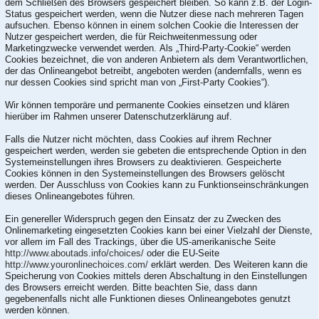
dem Schließen des Browsers gespeichert bleiben. So kann z.B. der Login-
Status gespeichert werden, wenn die Nutzer diese nach mehreren Tagen
aufsuchen. Ebenso können in einem solchen Cookie die Interessen der
Nutzer gespeichert werden, die für Reichweitenmessung oder
Marketingzwecke verwendet werden. Als „Third-Party-Cookie“ werden
Cookies bezeichnet, die von anderen Anbietern als dem Verantwortlichen,
der das Onlineangebot betreibt, angeboten werden (andernfalls, wenn es
nur dessen Cookies sind spricht man von „First-Party Cookies“).
Wir können temporäre und permanente Cookies einsetzen und klären
hierüber im Rahmen unserer Datenschutzerklärung auf.
Falls die Nutzer nicht möchten, dass Cookies auf ihrem Rechner
gespeichert werden, werden sie gebeten die entsprechende Option in den
Systemeinstellungen ihres Browsers zu deaktivieren. Gespeicherte
Cookies können in den Systemeinstellungen des Browsers gelöscht
werden. Der Ausschluss von Cookies kann zu Funktionseinschränkungen
dieses Onlineangebotes führen.
Ein genereller Widerspruch gegen den Einsatz der zu Zwecken des
Onlinemarketing eingesetzten Cookies kann bei einer Vielzahl der Dienste,
vor allem im Fall des Trackings, über die US-amerikanische Seite
http://www.aboutads.info/choices/
oder die EU-Seite
http://www.youronlinechoices.com/
erklärt werden. Des Weiteren kann die
Speicherung von Cookies mittels deren Abschaltung in den Einstellungen
des Browsers erreicht werden. Bitte beachten Sie, dass dann
gegebenenfalls nicht alle Funktionen dieses Onlineangebotes genutzt
werden können.