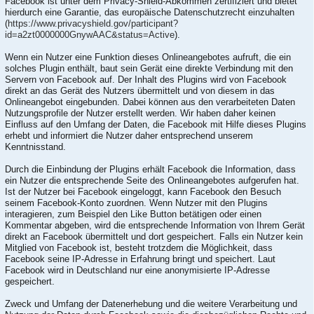
Facebook ist unter dem Privacy-Shield-Abkommen zertifiziert und bietet
hierdurch eine Garantie, das europäische Datenschutzrecht einzuhalten
(
https://www.privacyshield.gov/participant?
id=a2zt0000000GnywAAC&status=Active
).
Wenn ein Nutzer eine Funktion dieses Onlineangebotes aufruft, die ein
solches Plugin enthält, baut sein Gerät eine direkte Verbindung mit den
Servern von Facebook auf. Der Inhalt des Plugins wird von Facebook
direkt an das Gerät des Nutzers übermittelt und von diesem in das
Onlineangebot eingebunden. Dabei können aus den verarbeiteten Daten
Nutzungsprofile der Nutzer erstellt werden. Wir haben daher keinen
Einfluss auf den Umfang der Daten, die Facebook mit Hilfe dieses Plugins
erhebt und informiert die Nutzer daher entsprechend unserem
Kenntnisstand.
Durch die Einbindung der Plugins erhält Facebook die Information, dass
ein Nutzer die entsprechende Seite des Onlineangebotes aufgerufen hat.
Ist der Nutzer bei Facebook eingeloggt, kann Facebook den Besuch
seinem Facebook-Konto zuordnen. Wenn Nutzer mit den Plugins
interagieren, zum Beispiel den Like Button betätigen oder einen
Kommentar abgeben, wird die entsprechende Information von Ihrem Gerät
direkt an Facebook übermittelt und dort gespeichert. Falls ein Nutzer kein
Mitglied von Facebook ist, besteht trotzdem die Möglichkeit, dass
Facebook seine IP-Adresse in Erfahrung bringt und speichert. Laut
Facebook wird in Deutschland nur eine anonymisierte IP-Adresse
gespeichert.
Zweck und Umfang der Datenerhebung und die weitere Verarbeitung und