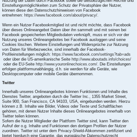
Nutzung der Daten durch Facebook sowie die diesbezüglichen Rechte und
Einstellungsmöglichkeiten zum Schutz der Privatsphäre der Nutzer,
können diese den Datenschutzhinweisen von Facebook
entnehmen:
https://www.facebook.com/about/privacy/
.
Wenn ein Nutzer Facebookmitglied ist und nicht möchte, dass Facebook
über dieses Onlineangebot Daten über ihn sammelt und mit seinen bei
Facebook gespeicherten Mitgliedsdaten verknüpft, muss er sich vor der
Nutzung unseres Onlineangebotes bei Facebook ausloggen und seine
Cookies löschen. Weitere Einstellungen und Widersprüche zur Nutzung
von Daten für Werbezwecke, sind innerhalb der Facebook-
Profileinstellungen möglich:
https://www.facebook.com/settings?tab=ads
oder über die US-amerikanische Seite
http://www.aboutads.info/choices/
oder die EU-Seite
http://www.youronlinechoices.com/
. Die Einstellungen
erfolgen plattformunabhängig, d.h. sie werden für alle Geräte, wie
Desktopcomputer oder mobile Geräte übernommen.
Twitter
Innerhalb unseres Onlineangebotes können Funktionen und Inhalte des
Dienstes Twitter, angeboten durch die Twitter Inc., 1355 Market Street,
Suite 900, San Francisco, CA 94103, USA, eingebunden werden. Hierzu
können z.B. Inhalte wie Bilder, Videos oder Texte und Schaltflächen
gehören, mit denen Nutzer Inhalte dieses Onlineangebotes innerhalb von
Twitter teilen können.
Sofern die Nutzer Mitglieder der Plattform Twitter sind, kann Twitter den
Aufruf der o.g. Inhalte und Funktionen den dortigen Profilen der Nutzer
zuordnen. Twitter ist unter dem Privacy-Shield-Abkommen zertifiziert und
bietet hierdurch eine Garantie, das europäische Datenschutzrecht