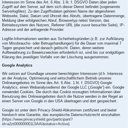
Interessen im Sinne des Art. 6 Abs. 1 lit. f. DSGVO Daten über jeden
Zugriff auf den Server, auf dem sich dieser Dienst befindet (sogenannte
Serverlogfiles). Zu den Zugriffsdaten gehören Name der abgerufenen
Webseite, Datei, Datum und Uhrzeit des Abrufs, übertragene Datenmenge,
Meldung über erfolgreichen Abruf, Browsertyp nebst Version, das
Betriebssystem des Nutzers, Referrer URL (die zuvor besuchte Seite), IP-
Adresse und der anfragende Provider.
Logfile-Informationen werden aus Sicherheitsgründen (z.B. zur Aufklärung
von Missbrauchs- oder Betrugshandlungen) für die Dauer von maximal 7
Tagen gespeichert und danach gelöscht. Daten, deren weitere
Aufbewahrung zu Beweiszwecken erforderlich ist, sind bis zur endgültigen
Klärung des jeweiligen Vorfalls von der Löschung ausgenommen.
Google Analytics
Wir setzen auf Grundlage unserer berechtigten Interessen (d.h. Interesse
an der Analyse, Optimierung und wirtschaftlichem Betrieb unseres
Onlineangebotes im Sinne des Art. 6 Abs. 1 lit. f. DSGVO) Google
Analytics, einen Webanalysedienst der Google LLC („Google“) ein. Google
verwendet Cookies. Die durch das Cookie erzeugten Informationen über
Benutzung des Onlineangebotes durch die Nutzer werden in der Regel an
einen Server von Google in den USA übertragen und dort gespeichert.
Google ist unter dem Privacy-Shield-Abkommen zertifiziert und bietet
hierdurch eine Garantie, das europäische Datenschutzrecht einzuhalten
(
https://www.privacyshield.gov/participant?
id=a2zt000000001L5AAI&status=Active
).