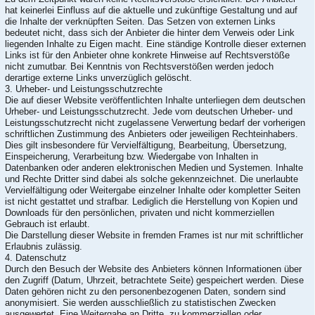
hat keinerlei Einfluss auf die aktuelle und zukünftige Gestaltung und auf
die Inhalte der verknüpften Seiten. Das Setzen von externen Links
bedeutet nicht, dass sich der Anbieter die hinter dem Verweis oder Link
liegenden Inhalte zu Eigen macht. Eine ständige Kontrolle dieser externen
Links ist für den Anbieter ohne konkrete Hinweise auf Rechtsverstöße
nicht zumutbar. Bei Kenntnis von Rechtsverstößen werden jedoch
derartige externe Links unverzüglich gelöscht.
3. Urheber- und Leistungsschutzrechte
Die auf dieser Website veröffentlichten Inhalte unterliegen dem deutschen
Urheber- und Leistungsschutzrecht. Jede vom deutschen Urheber- und
Leistungsschutzrecht nicht zugelassene Verwertung bedarf der vorherigen
schriftlichen Zustimmung des Anbieters oder jeweiligen Rechteinhabers.
Dies gilt insbesondere für Vervielfältigung, Bearbeitung, Übersetzung,
Einspeicherung, Verarbeitung bzw. Wiedergabe von Inhalten in
Datenbanken oder anderen elektronischen Medien und Systemen. Inhalte
und Rechte Dritter sind dabei als solche gekennzeichnet. Die unerlaubte
Vervielfältigung oder Weitergabe einzelner Inhalte oder kompletter Seiten
ist nicht gestattet und strafbar. Lediglich die Herstellung von Kopien und
Downloads für den persönlichen, privaten und nicht kommerziellen
Gebrauch ist erlaubt.
Die Darstellung dieser Website in fremden Frames ist nur mit schriftlicher
Erlaubnis zulässig.
4. Datenschutz
Durch den Besuch der Website des Anbieters können Informationen über
den Zugriff (Datum, Uhrzeit, betrachtete Seite) gespeichert werden. Diese
Daten gehören nicht zu den personenbezogenen Daten, sondern sind
anonymisiert. Sie werden ausschließlich zu statistischen Zwecken
ausgewertet. Eine Weitergabe an Dritte, zu kommerziellen oder