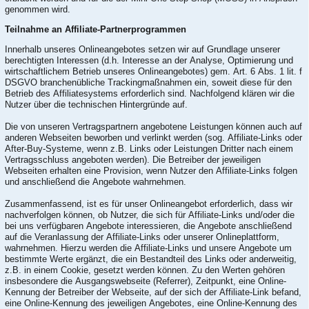
genommen wird.
Teilnahme an Affiliate-Partnerprogrammen
Innerhalb unseres Onlineangebotes setzen wir auf Grundlage unserer
berechtigten Interessen (d.h. Interesse an der Analyse, Optimierung und
wirtschaftlichem Betrieb unseres Onlineangebotes) gem. Art. 6 Abs. 1 lit. f
DSGVO branchenübliche Trackingmaßnahmen ein, soweit diese für den
Betrieb des Affiliatesystems erforderlich sind. Nachfolgend klären wir die
Nutzer über die technischen Hintergründe auf.
Die von unseren Vertragspartnern angebotene Leistungen können auch auf
anderen Webseiten beworben und verlinkt werden (sog. Affiliate-Links oder
After-Buy-Systeme, wenn z.B. Links oder Leistungen Dritter nach einem
Vertragsschluss angeboten werden). Die Betreiber der jeweiligen
Webseiten erhalten eine Provision, wenn Nutzer den Affiliate-Links folgen
und anschließend die Angebote wahrnehmen.
Zusammenfassend, ist es für unser Onlineangebot erforderlich, dass wir
nachverfolgen können, ob Nutzer, die sich für Affiliate-Links und/oder die
bei uns verfügbaren Angebote interessieren, die Angebote anschließend
auf die Veranlassung der Affiliate-Links oder unserer Onlineplattform,
wahrnehmen. Hierzu werden die Affiliate-Links und unsere Angebote um
bestimmte Werte ergänzt, die ein Bestandteil des Links oder anderweitig,
z.B. in einem Cookie, gesetzt werden können. Zu den Werten gehören
insbesondere die Ausgangswebseite (Referrer), Zeitpunkt, eine Online-
Kennung der Betreiber der Webseite, auf der sich der Affiliate-Link befand,
eine Online-Kennung des jeweiligen Angebotes, eine Online-Kennung des