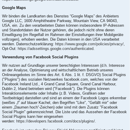
Google Maps
Wir binden die Landkarten des Dienstes “Google Maps” des Anbieters
Google LLC, 1600 Amphitheatre Parkway, Mountain View, CA 94043,
USA, ein. Zu den verarbeiteten Daten können insbesondere IP-Adressen
und Standortdaten der Nutzer gehören, die jedoch nicht ohne deren
Einwilligung (im Regelfall im Rahmen der Einstellungen ihrer Mobilgeräte
vollzogen), erhoben werden. Die Daten können in den USA verarbeitet
werden. Datenschutzerklärung:
https://www.google.com/policies/privacy/
,
Opt-Out:
https://adssettings.google.com/authenticated
.
Verwendung von Facebook Social Plugins
Wir nutzen auf Grundlage unserer berechtigten Interessen (d.h. Interesse
an der Analyse, Optimierung und wirtschaftlichem Betrieb unseres
Onlineangebotes im Sinne des Art. 6 Abs. 1 lit. f. DSGVO) Social Plugins
("Plugins") des sozialen Netzwerkes facebook.com, welches von der
Facebook Ireland Ltd., 4 Grand Canal Square, Grand Canal Harbour,
Dublin 2, Irland betrieben wird ("Facebook"). Die Plugins können
Interaktionselemente oder Inhalte (z.B. Videos, Grafiken oder
Textbeiträge) darstellen und sind an einem der Facebook Logos erkennbar
(weißes „f“ auf blauer Kachel, den Begriffen "Like", "Gefällt mir" oder
einem „Daumen hoch“-Zeichen) oder sind mit dem Zusatz "Facebook
Social Plugin" gekennzeichnet. Die Liste und das Aussehen der Facebook
Social Plugins kann hier eingesehen
werden:
https://developers.facebook.com/docs/plugins/
.