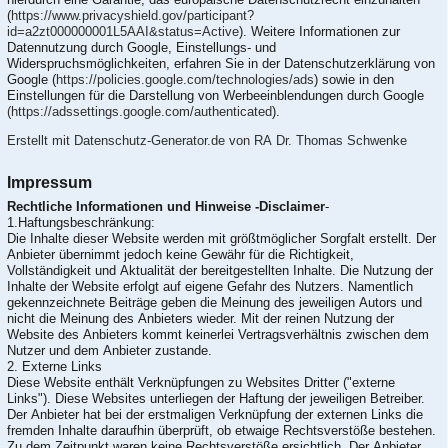
(
https://www.privacyshield.gov/participant?
id=a2zt000000001L5AAI&status=Active
). Weitere Informationen zur
Datennutzung durch Google, Einstellungs- und
Widerspruchsmöglichkeiten, erfahren Sie in der Datenschutzerklärung von
Google (
https://policies.google.com/technologies/ads
) sowie in den
Einstellungen für die Darstellung von Werbeeinblendungen durch Google
(https://adssettings.google.com/authenticated
).
Erstellt mit Datenschutz-Generator.de von RA Dr. Thomas Schwenke
Impressum
Rechtliche Informationen und Hinweise -Disclaimer
-
1.Haftungsbeschränkung:
Die Inhalte dieser Website werden mit größtmöglicher Sorgfalt erstellt. Der
Anbieter übernimmt jedoch keine Gewähr für die Richtigkeit,
Vollständigkeit und Aktualität der bereitgestellten Inhalte. Die Nutzung der
Inhalte der Website erfolgt auf eigene Gefahr des Nutzers. Namentlich
gekennzeichnete Beiträge geben die Meinung des jeweiligen Autors und
nicht die Meinung des Anbieters wieder. Mit der reinen Nutzung der
Website des Anbieters kommt keinerlei Vertragsverhältnis zwischen dem
Nutzer und dem Anbieter zustande.
2. Externe Links
Diese Website enthält Verknüpfungen zu Websites Dritter ("externe
Links"). Diese Websites unterliegen der Haftung der jeweiligen Betreiber.
Der Anbieter hat bei der erstmaligen Verknüpfung der externen Links die
fremden Inhalte daraufhin überprüft, ob etwaige Rechtsverstöße bestehen.
Zu dem Zeitpunkt waren keine Rechtsverstöße ersichtlich. Der Anbieter