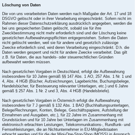
Löschung von Daten
Die von uns verarbeiteten Daten werden nach Maßgabe der Art. 17 und 18
DSGVO gelöscht oder in ihrer Verarbeitung eingeschränkt. Sofern nicht im
Rahmen dieser Datenschutzerklärung ausdrücklich angegeben, werden die
bei uns gespeicherten Daten gelöscht, sobald sie für ihre
Zweckbestimmung nicht mehr erforderlich sind und der Löschung keine
gesetzlichen Aufbewahrungspflichten entgegenstehen. Sofern die Daten
nicht gelöscht werden, weil sie für andere und gesetzlich zulässige
Zwecke erforderlich sind, wird deren Verarbeitung eingeschränkt. D.h. die
Daten werden gesperrt und nicht für andere Zwecke verarbeitet. Das gilt
z.B. für Daten, die aus handels- oder steuerrechtlichen Gründen
aufbewahrt werden müssen.
Nach gesetzlichen Vorgaben in Deutschland, erfolgt die Aufbewahrung
insbesondere für 10 Jahre gemäß §§ 147 Abs. 1 AO, 257 Abs. 1 Nr. 1 und
4, Abs. 4 HGB (Bücher, Aufzeichnungen, Lageberichte, Buchungsbelege,
Handelsbücher, für Besteuerung relevanter Unterlagen, etc.) und 6 Jahre
gemäß § 257 Abs. 1 Nr. 2 und 3, Abs. 4 HGB (Handelsbriefe).
Nach gesetzlichen Vorgaben in Österreich erfolgt die Aufbewahrung
insbesondere für 7 J gemäß § 132 Abs. 1 BAO (Buchhaltungsunterlagen,
Belege/Rechnungen, Konten, Belege, Geschäftspapiere, Aufstellung der
Einnahmen und Ausgaben, etc.), für 22 Jahre im Zusammenhang mit
Grundstücken und für 10 Jahre bei Unterlagen im Zusammenhang mit
elektronisch erbrachten Leistungen, Telekommunikations-, Rundfunk- und
Fernsehleistungen, die an Nichtunternehmer in EU-Mitgliedstaaten
erbracht werden und für die der Mini-One-Stop-Shop (MOSS) in Anspruch