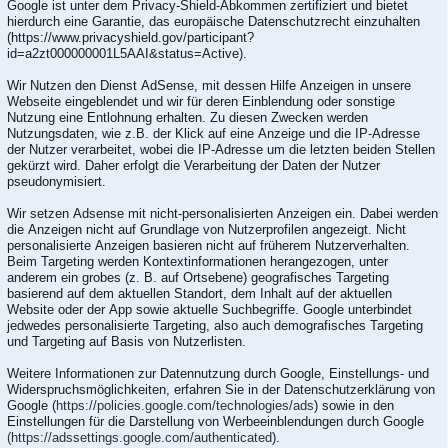
Google ist unter dem Privacy-Shield-Abkommen zertifiziert und bietet
hierdurch eine Garantie, das europäische Datenschutzrecht einzuhalten
(https://www.privacyshield.gov/participant?
id=a2zt000000001L5AAI&status=Active).
Wir Nutzen den Dienst AdSense, mit dessen Hilfe Anzeigen in unsere
Webseite eingeblendet und wir für deren Einblendung oder sonstige
Nutzung eine Entlohnung erhalten. Zu diesen Zwecken werden
Nutzungsdaten, wie z.B. der Klick auf eine Anzeige und die IP-Adresse
der Nutzer verarbeitet, wobei die IP-Adresse um die letzten beiden Stellen
gekürzt wird. Daher erfolgt die Verarbeitung der Daten der Nutzer
pseudonymisiert.
Wir setzen Adsense mit nicht-personalisierten Anzeigen ein. Dabei werden
die Anzeigen nicht auf Grundlage von Nutzerprofilen angezeigt. Nicht
personalisierte Anzeigen basieren nicht auf früherem Nutzerverhalten.
Beim Targeting werden Kontextinformationen herangezogen, unter
anderem ein grobes (z. B. auf Ortsebene) geografisches Targeting
basierend auf dem aktuellen Standort, dem Inhalt auf der aktuellen
Website oder der App sowie aktuelle Suchbegriffe. Google unterbindet
jedwedes personalisierte Targeting, also auch demografisches Targeting
und Targeting auf Basis von Nutzerlisten.
Weitere Informationen zur Datennutzung durch Google, Einstellungs- und
Widerspruchsmöglichkeiten, erfahren Sie in der Datenschutzerklärung von
Google (
https://policies.google.com/technologies/ads
) sowie in den
Einstellungen für die Darstellung von Werbeeinblendungen durch Google
(https://adssettings.google.com/authenticated
).