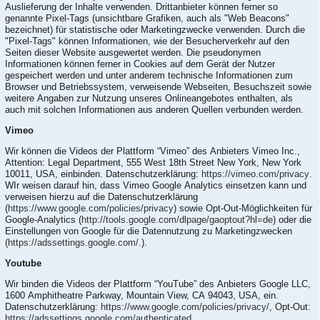
Auslieferung der Inhalte verwenden. Drittanbieter können ferner so
genannte Pixel-Tags (unsichtbare Grafiken, auch als "Web Beacons"
bezeichnet) für statistische oder Marketingzwecke verwenden. Durch die
"Pixel-Tags" können Informationen, wie der Besucherverkehr auf den
Seiten dieser Website ausgewertet werden. Die pseudonymen
Informationen können ferner in Cookies auf dem Gerät der Nutzer
gespeichert werden und unter anderem technische Informationen zum
Browser und Betriebssystem, verweisende Webseiten, Besuchszeit sowie
weitere Angaben zur Nutzung unseres Onlineangebotes enthalten, als
auch mit solchen Informationen aus anderen Quellen verbunden werden.
Vimeo
Wir können die Videos der Plattform “Vimeo” des Anbieters Vimeo Inc.,
Attention: Legal Department, 555 West 18th Street New York, New York
10011, USA, einbinden. Datenschutzerklärung:
https://vimeo.com/privacy
.
WIr weisen darauf hin, dass Vimeo Google Analytics einsetzen kann und
verweisen hierzu auf die Datenschutzerklärung
(
https://www.google.com/policies/privacy
) sowie Opt-Out-Möglichkeiten für
Google-Analytics (
http://tools.google.com/dlpage/gaoptout?hl=de
) oder die
Einstellungen von Google für die Datennutzung zu Marketingzwecken
(
https://adssettings.google.com/.
).
Youtube
Wir binden die Videos der Plattform “YouTube” des Anbieters Google LLC,
1600 Amphitheatre Parkway, Mountain View, CA 94043, USA, ein.
Datenschutzerklärung:
https://www.google.com/policies/privacy/
, Opt-Out:
https://adssettings.google.com/authenticated
.