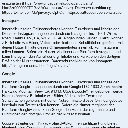
einzuhalten (
https://www.privacyshield.gov/participant?
id=a2zt0000000TORzAAO&status=Active
). Datenschutzerklärung:
https://twitter.com/de/privacy
, Opt-Out:
https://twitter.com/personalization
.
Instagram
Innerhalb unseres Onlineangebotes können Funktionen und Inhalte des
Dienstes Instagram, angeboten durch die Instagram Inc., 1601 Willow
Road, Menlo Park, CA, 94025, USA, eingebunden werden. Hierzu können
z.B. Inhalte wie Bilder, Videos oder Texte und Schaltflächen gehören, mit
denen Nutzer Inhalte dieses Onlineangebotes innerhalb von Instagram
teilen können. Sofern die Nutzer Mitglieder der Plattform Instagram sind,
kann Instagram den Aufruf der o.g. Inhalte und Funktionen den dortigen
Profilen der Nutzer zuordnen. Datenschutzerklärung von Instagram:
http://instagram.com/about/legal/privacy/
.
Google+
Innerhalb unseres Onlineangebotes können Funktionen und Inhalte der
Plattform Google+, angeboten durch die Google LLC, 1600 Amphitheatre
Parkway, Mountain View, CA 94043, USA („Google“), eingebunden werden.
Hierzu können z.B. Inhalte wie Bilder, Videos oder Texte und
Schaltflächen gehören, mit denen Nutzer Inhalte dieses Onlineangebotes
innerhalb von Twitter teilen können. Sofern die Nutzer Mitglieder der
Plattform Google+ sind, kann Google den Aufruf der o.g. Inhalte und
Funktionen den dortigen Profilen der Nutzer zuordnen.
Google ist unter dem Privacy-Shield-Abkommen zertifiziert und bietet
hierdurch eine Garantie, das europäische Datenschutzrecht einzuhalten