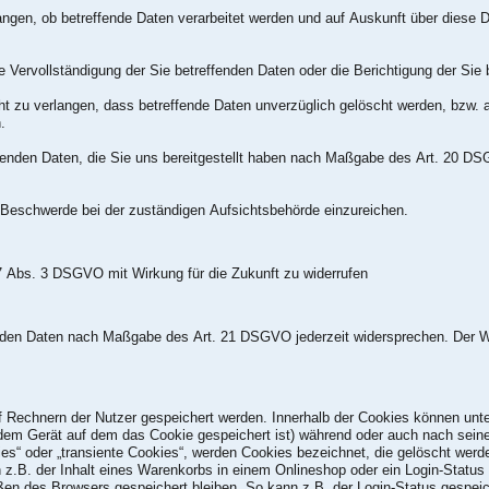
angen, ob betreffende Daten verarbeitet werden und auf Auskunft über diese D
Vervollständigung der Sie betreffenden Daten oder die Berichtigung der Sie b
zu verlangen, dass betreffende Daten unverzüglich gelöscht werden, bzw. 
.
fenden Daten, die Sie uns bereitgestellt haben nach Maßgabe des Art. 20 DS
Beschwerde bei der zuständigen Aufsichtsbehörde einzureichen.
 7 Abs. 3 DSGVO mit Wirkung für die Zukunft zu widerrufen
fenden Daten nach Maßgabe des Art. 21 DSGVO jederzeit widersprechen. Der 
uf Rechnern der Nutzer gespeichert werden. Innerhalb der Cookies können un
 dem Gerät auf dem das Cookie gespeichert ist) während oder auch nach sei
es“ oder „transiente Cookies“, werden Cookies bezeichnet, die gelöscht werd
z.B. der Inhalt eines Warenkorbs in einem Onlineshop oder ein Login-Status 
en des Browsers gespeichert bleiben. So kann z.B. der Login-Status gespei