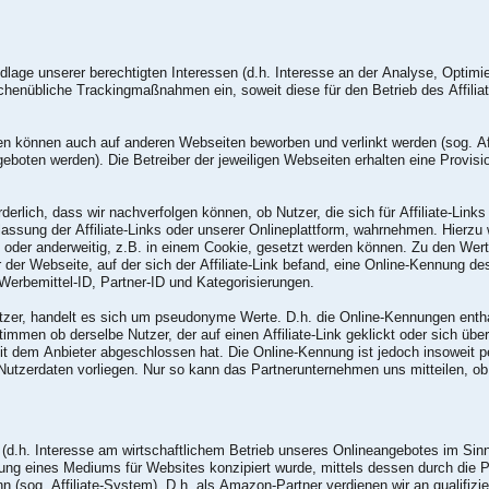
lage unserer berechtigten Interessen (d.h. Interesse an der Analyse, Optimi
henübliche Trackingmaßnahmen ein, soweit diese für den Betrieb des Affiliate
n können auch auf anderen Webseiten beworben und verlinkt werden (sog. Aff
eboten werden). Die Betreiber der jeweiligen Webseiten erhalten eine Provisio
erlich, dass wir nachverfolgen können, ob Nutzer, die sich für Affiliate-Link
lassung der Affiliate-Links oder unserer Onlineplattform, wahrnehmen. Hierzu
ks oder anderweitig, z.B. in einem Cookie, gesetzt werden können. Zu den W
er der Webseite, auf der sich der Affiliate-Link befand, eine Online-Kennung 
Werbemittel-ID, Partner-ID und Kategorisierungen.
tzer, handelt es sich um pseudonyme Werte. D.h. die Online-Kennungen enth
men ob derselbe Nutzer, der auf einen Affiliate-Link geklickt oder sich über
it dem Anbieter abgeschlossen hat. Die Online-Kennung ist jedoch insoweit
utzerdaten vorliegen. Nur so kann das Partnerunternehmen uns mitteilen, 
 (d.h. Interesse am wirtschaftlichem Betrieb unseres Onlineangebotes im Sinn
ng eines Mediums für Websites konzipiert wurde, mittels dessen durch die 
(sog. Affiliate-System). D.h. als Amazon-Partner verdienen wir an qualifizie