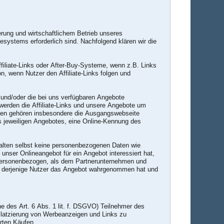
erung und wirtschaftlichem Betrieb unseres
systems erforderlich sind. Nachfolgend klären wir die
iliate-Links oder After-Buy-Systeme, wenn z.B. Links
n, wenn Nutzer den Affiliate-Links folgen und
s und/oder die bei uns verfügbaren Angebote
 werden die Affiliate-Links und unsere Angebote um
erten gehören insbesondere die Ausgangswebseite
des jeweiligen Angebotes, eine Online-Kennung des
alten selbst keine personenbezogenen Daten wie
 unser Onlineangebot für ein Angebot interessiert hat,
 personenbezogen, als dem Partnerunternehmen und
ob derjenige Nutzer das Angebot wahrgenommen hat und
e des Art. 6 Abs. 1 lit. f. DSGVO) Teilnehmer des
Platzierung von Werbeanzeigen und Links zu
rten Käufen.