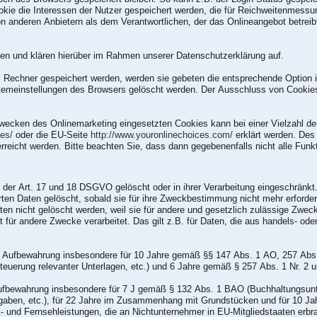
kie die Interessen der Nutzer gespeichert werden, die für Reichweitenmess
on anderen Anbietern als dem Verantwortlichen, der das Onlineangebot betrei
en und klären hierüber im Rahmen unserer Datenschutzerklärung auf.
m Rechner gespeichert werden, werden sie gebeten die entsprechende Option 
stemeinstellungen des Browsers gelöscht werden. Der Ausschluss von Cooki
wecken des Onlinemarketing eingesetzten Cookies kann bei einer Vielzahl der 
ces/
oder die EU-Seite
http://www.youronlinechoices.com/
erklärt werden. Des
rreicht werden. Bitte beachten Sie, dass dann gegebenenfalls nicht alle Fun
der Art. 17 und 18 DSGVO gelöscht oder in ihrer Verarbeitung eingeschränkt
ten Daten gelöscht, sobald sie für ihre Zweckbestimmung nicht mehr erforder
n nicht gelöscht werden, weil sie für andere und gesetzlich zulässige Zwecke
t für andere Zwecke verarbeitet. Das gilt z.B. für Daten, die aus handels- od
ie Aufbewahrung insbesondere für 10 Jahre gemäß §§ 147 Abs. 1 AO, 257 Abs
euerung relevanter Unterlagen, etc.) und 6 Jahre gemäß § 257 Abs. 1 Nr. 2 
 Aufbewahrung insbesondere für 7 J gemäß § 132 Abs. 1 BAO (Buchhaltungsun
gaben, etc.), für 22 Jahre im Zusammenhang mit Grundstücken und für 10 Ja
 und Fernsehleistungen, die an Nichtunternehmer in EU-Mitgliedstaaten erbr