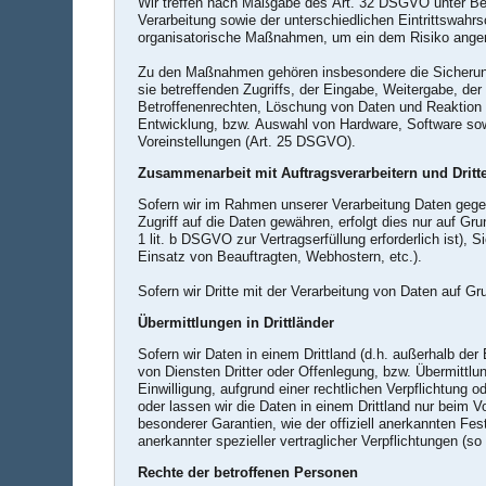
Wir treffen nach Maßgabe des Art. 32 DSGVO unter Be
Verarbeitung sowie der unterschiedlichen Eintrittswahr
organisatorische Maßnahmen, um ein dem Risiko ange
Zu den Maßnahmen gehören insbesondere die Sicherung d
sie betreffenden Zugriffs, der Eingabe, Weitergabe, de
Betroffenenrechten, Löschung von Daten und Reaktion 
Entwicklung, bzw. Auswahl von Hardware, Software sow
Voreinstellungen (Art. 25 DSGVO).
Zusammenarbeit mit Auftragsverarbeitern und Dritt
Sofern wir im Rahmen unserer Verarbeitung Daten gegen
Zugriff auf die Daten gewähren, erfolgt dies nur auf Gr
1 lit. b DSGVO zur Vertragserfüllung erforderlich ist), 
Einsatz von Beauftragten, Webhostern, etc.).
Sofern wir Dritte mit der Verarbeitung von Daten auf G
Übermittlungen in Drittländer
Sofern wir Daten in einem Drittland (d.h. außerhalb 
von Diensten Dritter oder Offenlegung, bzw. Übermittlung
Einwilligung, aufgrund einer rechtlichen Verpflichtung o
oder lassen wir die Daten in einem Drittland nur beim 
besonderer Garantien, wie der offiziell anerkannten Fe
anerkannter spezieller vertraglicher Verpflichtungen (s
Rechte der betroffenen Personen