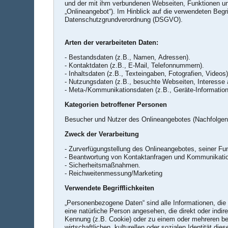
und der mit ihm verbundenen Webseiten, Funktionen und
„Onlineangebot“). Im Hinblick auf die verwendeten Begrif
Datenschutzgrundverordnung (DSGVO).
Arten der verarbeiteten Daten:
- Bestandsdaten (z.B., Namen, Adressen).
- Kontaktdaten (z.B., E-Mail, Telefonnummern).
- Inhaltsdaten (z.B., Texteingaben, Fotografien, Videos)
- Nutzungsdaten (z.B., besuchte Webseiten, Interesse an
- Meta-/Kommunikationsdaten (z.B., Geräte-Informatio
Kategorien betroffener Personen
Besucher und Nutzer des Onlineangebotes (Nachfolgen
Zweck der Verarbeitung
- Beantwortung von Kontaktanfragen und Kommunikatio
- Sicherheitsmaßnahmen.
- Reichweitenmessung/Marketing
Verwendete Begrifflichkeiten
„Personenbezogene Daten“ sind alle Informationen, die si
eine natürliche Person angesehen, die direkt oder ind
Kennung (z.B. Cookie) oder zu einem oder mehreren be
wirtschaftlichen, kulturellen oder sozialen Identität die