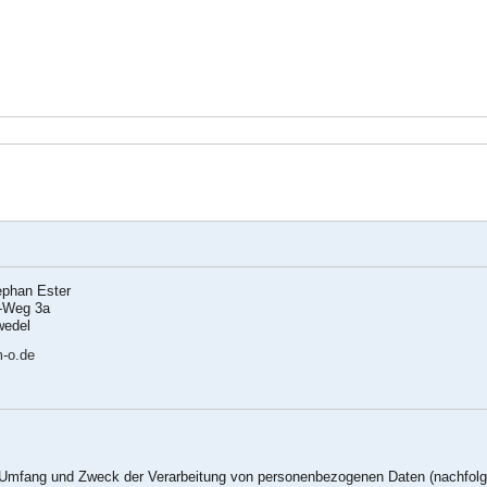
ephan Ester
h-Weg 3a
wedel
-o.de
en Umfang und Zweck der Verarbeitung von personenbezogenen Daten (nachfolg