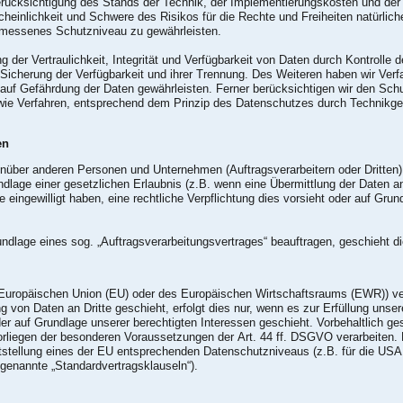
rücksichtigung des Stands der Technik, der Implementierungskosten und de
scheinlichkeit und Schwere des Risikos für die Rechte und Freiheiten natürli
messenes Schutzniveau zu gewährleisten.
er Vertraulichkeit, Integrität und Verfügbarkeit von Daten durch Kontrolle
r Sicherung der Verfügbarkeit und ihrer Trennung. Des Weiteren haben wir Ver
auf Gefährdung der Daten gewährleisten. Ferner berücksichtigen wir den Sch
ie Verfahren, entsprechend dem Prinzip des Datenschutzes durch Technikges
en
über anderen Personen und Unternehmen (Auftragsverarbeitern oder Dritten) o
undlage einer gesetzlichen Erlaubnis (z.B. wenn eine Übermittlung der Daten an
Sie eingewilligt haben, eine rechtliche Verpflichtung dies vorsieht oder auf Gr
rundlage eines sog. „Auftragsverarbeitungsvertrages“ beauftragen, geschieht
der Europäischen Union (EU) oder des Europäischen Wirtschaftsraums (EWR)) 
 von Daten an Dritte geschieht, erfolgt dies nur, wenn es zur Erfüllung unsere
der auf Grundlage unserer berechtigten Interessen geschieht. Vorbehaltlich ges
Vorliegen der besonderen Voraussetzungen der Art. 44 ff. DSGVO verarbeiten. D
ststellung eines der EU entsprechenden Datenschutzniveaus (z.B. für die USA 
o genannte „Standardvertragsklauseln“).