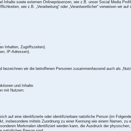
 Inhalte sowie externen Onlinepräsenzen, wie z.B. unser Social Media Profi
flichkeiten, wie z.B. „Verarbeitung“ oder „Verantwortlicher“ verweisen wir auf d
.
 Inhalten, Zugriffszeiten).
nen, IP-Adressen).
d bezeichnen wir die betroffenen Personen zusammenfassend auch als „Nutze
- Zurverfügungstellung des Onlineangebotes, seiner Funktionen und Inhalte.
n mit Nutzern.
ch auf eine identifizierte oder identifizierbare natürliche Person (im Folgenden
irekt, insbesondere mittels Zuordnung zu einer Kennung wie einem Namen, zu 
sonderen Merkmalen identifiziert werden kann, die Ausdruck der physischen,
ser natürlichen Person sind.