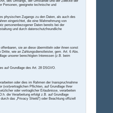
r Art, des Umfangs, der Umstände und der Zwecke der
cher Personen, geeignete technische und
 des physischen Zugangs zu den Daten, als auch des
fahren eingerichtet, die eine Wahrnehmung von
utz personenbezogener Daten bereits bei der
taltung und durch datenschutzfreundliche
ffenbaren, sie an diese übermitteln oder ihnen sonst
 Dritte, wie an Zahlungsdienstleister, gem. Art. 6 Abs.
undlage unserer berechtigten Interessen (z.B. beim
 dies auf Grundlage des Art. 28 DSGVO.
verarbeiten oder dies im Rahmen der Inanspruchnahme
r (vor)vertraglichen Pflichten, auf Grundlage Ihrer
etzlicher oder vertraglicher Erlaubnisse, verarbeiten
.h. die Verarbeitung erfolgt z.B. auf Grundlage
durch das „Privacy Shield“) oder Beachtung offiziell