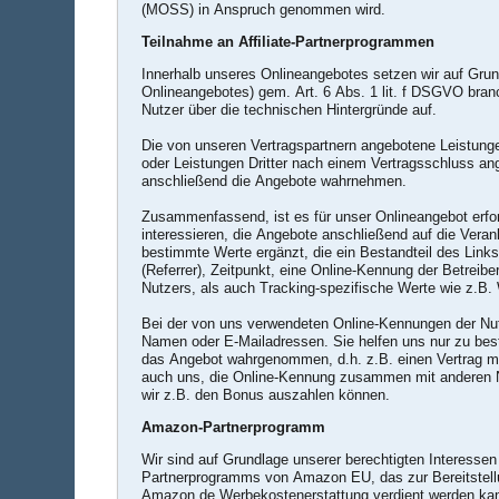
(MOSS) in Anspruch genommen wird.
Teilnahme an Affiliate-Partnerprogrammen
Innerhalb unseres Onlineangebotes setzen wir auf Grund
Onlineangebotes) gem. Art. 6 Abs. 1 lit. f DSGVO branc
Nutzer über die technischen Hintergründe auf.
Die von unseren Vertragspartnern angebotene Leistunge
oder Leistungen Dritter nach einem Vertragsschluss ang
anschließend die Angebote wahrnehmen.
Zusammenfassend, ist es für unser Onlineangebot erford
interessieren, die Angebote anschließend auf die Veran
bestimmte Werte ergänzt, die ein Bestandteil des Lin
(Referrer), Zeitpunkt, eine Online-Kennung der Betreib
Nutzers, als auch Tracking-spezifische Werte wie z.B. 
Bei der von uns verwendeten Online-Kennungen der Nu
Namen oder E-Mailadressen. Sie helfen uns nur zu bestim
das Angebot wahrgenommen, d.h. z.B. einen Vertrag m
auch uns, die Online-Kennung zusammen mit anderen N
wir z.B. den Bonus auszahlen können.
Amazon-Partnerprogramm
Wir sind auf Grundlage unserer berechtigten Interessen
Partnerprogramms von Amazon EU, das zur Bereitstellu
Amazon.de Werbekostenerstattung verdient werden kann 