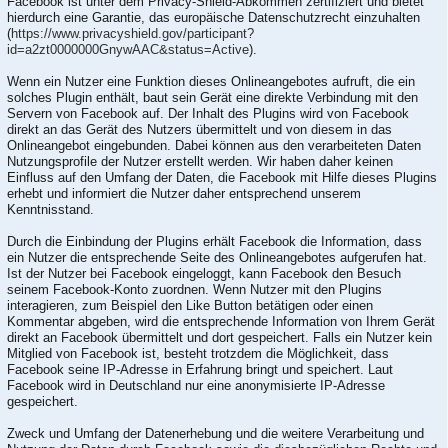
Facebook ist unter dem Privacy-Shield-Abkommen zertifiziert und bietet
hierdurch eine Garantie, das europäische Datenschutzrecht einzuhalten
(
https://www.privacyshield.gov/participant?
id=a2zt0000000GnywAAC&status=Active
).
Wenn ein Nutzer eine Funktion dieses Onlineangebotes aufruft, die ein
solches Plugin enthält, baut sein Gerät eine direkte Verbindung mit den
Servern von Facebook auf. Der Inhalt des Plugins wird von Facebook
direkt an das Gerät des Nutzers übermittelt und von diesem in das
Onlineangebot eingebunden. Dabei können aus den verarbeiteten Daten
Nutzungsprofile der Nutzer erstellt werden. Wir haben daher keinen
Einfluss auf den Umfang der Daten, die Facebook mit Hilfe dieses Plugins
erhebt und informiert die Nutzer daher entsprechend unserem
Kenntnisstand.
Durch die Einbindung der Plugins erhält Facebook die Information, dass
ein Nutzer die entsprechende Seite des Onlineangebotes aufgerufen hat.
Ist der Nutzer bei Facebook eingeloggt, kann Facebook den Besuch
seinem Facebook-Konto zuordnen. Wenn Nutzer mit den Plugins
interagieren, zum Beispiel den Like Button betätigen oder einen
Kommentar abgeben, wird die entsprechende Information von Ihrem Gerät
direkt an Facebook übermittelt und dort gespeichert. Falls ein Nutzer kein
Mitglied von Facebook ist, besteht trotzdem die Möglichkeit, dass
Facebook seine IP-Adresse in Erfahrung bringt und speichert. Laut
Facebook wird in Deutschland nur eine anonymisierte IP-Adresse
gespeichert.
Zweck und Umfang der Datenerhebung und die weitere Verarbeitung und