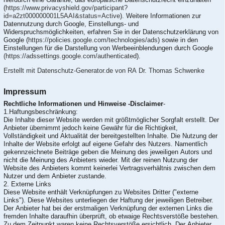
(
https://www.privacyshield.gov/participant?
id=a2zt000000001L5AAI&status=Active
). Weitere Informationen zur
Datennutzung durch Google, Einstellungs- und
Widerspruchsmöglichkeiten, erfahren Sie in der Datenschutzerklärung von
Google (
https://policies.google.com/technologies/ads
) sowie in den
Einstellungen für die Darstellung von Werbeeinblendungen durch Google
(https://adssettings.google.com/authenticated
).
Erstellt mit Datenschutz-Generator.de von RA Dr. Thomas Schwenke
Impressum
Rechtliche Informationen und Hinweise -Disclaimer
-
1.Haftungsbeschränkung:
Die Inhalte dieser Website werden mit größtmöglicher Sorgfalt erstellt. Der
Anbieter übernimmt jedoch keine Gewähr für die Richtigkeit,
Vollständigkeit und Aktualität der bereitgestellten Inhalte. Die Nutzung der
Inhalte der Website erfolgt auf eigene Gefahr des Nutzers. Namentlich
gekennzeichnete Beiträge geben die Meinung des jeweiligen Autors und
nicht die Meinung des Anbieters wieder. Mit der reinen Nutzung der
Website des Anbieters kommt keinerlei Vertragsverhältnis zwischen dem
Nutzer und dem Anbieter zustande.
2. Externe Links
Diese Website enthält Verknüpfungen zu Websites Dritter ("externe
Links"). Diese Websites unterliegen der Haftung der jeweiligen Betreiber.
Der Anbieter hat bei der erstmaligen Verknüpfung der externen Links die
fremden Inhalte daraufhin überprüft, ob etwaige Rechtsverstöße bestehen.
Zu dem Zeitpunkt waren keine Rechtsverstöße ersichtlich. Der Anbieter