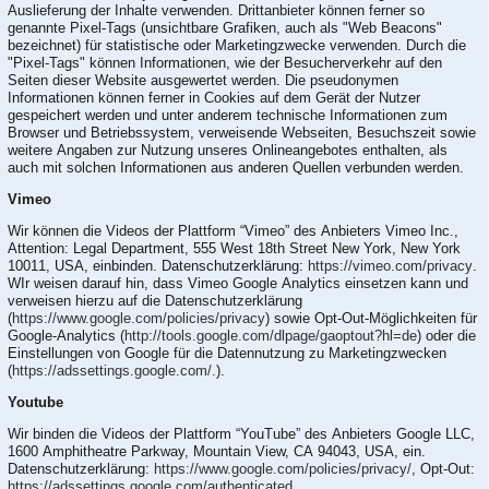
Auslieferung der Inhalte verwenden. Drittanbieter können ferner so
genannte Pixel-Tags (unsichtbare Grafiken, auch als "Web Beacons"
bezeichnet) für statistische oder Marketingzwecke verwenden. Durch die
"Pixel-Tags" können Informationen, wie der Besucherverkehr auf den
Seiten dieser Website ausgewertet werden. Die pseudonymen
Informationen können ferner in Cookies auf dem Gerät der Nutzer
gespeichert werden und unter anderem technische Informationen zum
Browser und Betriebssystem, verweisende Webseiten, Besuchszeit sowie
weitere Angaben zur Nutzung unseres Onlineangebotes enthalten, als
auch mit solchen Informationen aus anderen Quellen verbunden werden.
Vimeo
Wir können die Videos der Plattform “Vimeo” des Anbieters Vimeo Inc.,
Attention: Legal Department, 555 West 18th Street New York, New York
10011, USA, einbinden. Datenschutzerklärung:
https://vimeo.com/privacy
.
WIr weisen darauf hin, dass Vimeo Google Analytics einsetzen kann und
verweisen hierzu auf die Datenschutzerklärung
(
https://www.google.com/policies/privacy
) sowie Opt-Out-Möglichkeiten für
Google-Analytics (
http://tools.google.com/dlpage/gaoptout?hl=de
) oder die
Einstellungen von Google für die Datennutzung zu Marketingzwecken
(
https://adssettings.google.com/.
).
Youtube
Wir binden die Videos der Plattform “YouTube” des Anbieters Google LLC,
1600 Amphitheatre Parkway, Mountain View, CA 94043, USA, ein.
Datenschutzerklärung:
https://www.google.com/policies/privacy/
, Opt-Out:
https://adssettings.google.com/authenticated
.