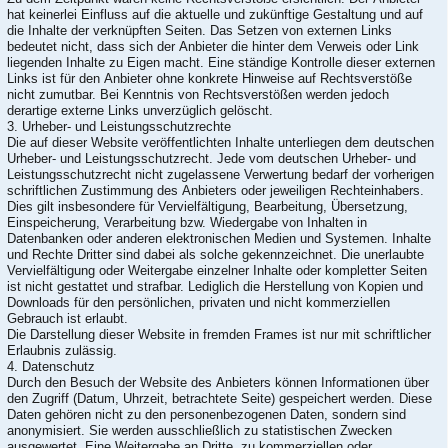
hat keinerlei Einfluss auf die aktuelle und zukünftige Gestaltung und auf
die Inhalte der verknüpften Seiten. Das Setzen von externen Links
bedeutet nicht, dass sich der Anbieter die hinter dem Verweis oder Link
liegenden Inhalte zu Eigen macht. Eine ständige Kontrolle dieser externen
Links ist für den Anbieter ohne konkrete Hinweise auf Rechtsverstöße
nicht zumutbar. Bei Kenntnis von Rechtsverstößen werden jedoch
derartige externe Links unverzüglich gelöscht.
3. Urheber- und Leistungsschutzrechte
Die auf dieser Website veröffentlichten Inhalte unterliegen dem deutschen
Urheber- und Leistungsschutzrecht. Jede vom deutschen Urheber- und
Leistungsschutzrecht nicht zugelassene Verwertung bedarf der vorherigen
schriftlichen Zustimmung des Anbieters oder jeweiligen Rechteinhabers.
Dies gilt insbesondere für Vervielfältigung, Bearbeitung, Übersetzung,
Einspeicherung, Verarbeitung bzw. Wiedergabe von Inhalten in
Datenbanken oder anderen elektronischen Medien und Systemen. Inhalte
und Rechte Dritter sind dabei als solche gekennzeichnet. Die unerlaubte
Vervielfältigung oder Weitergabe einzelner Inhalte oder kompletter Seiten
ist nicht gestattet und strafbar. Lediglich die Herstellung von Kopien und
Downloads für den persönlichen, privaten und nicht kommerziellen
Gebrauch ist erlaubt.
Die Darstellung dieser Website in fremden Frames ist nur mit schriftlicher
Erlaubnis zulässig.
4. Datenschutz
Durch den Besuch der Website des Anbieters können Informationen über
den Zugriff (Datum, Uhrzeit, betrachtete Seite) gespeichert werden. Diese
Daten gehören nicht zu den personenbezogenen Daten, sondern sind
anonymisiert. Sie werden ausschließlich zu statistischen Zwecken
ausgewertet. Eine Weitergabe an Dritte, zu kommerziellen oder