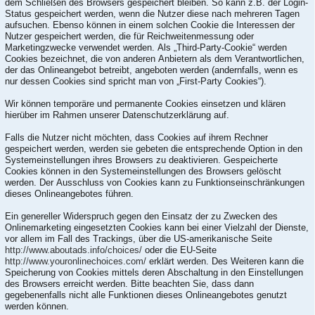
dem Schließen des Browsers gespeichert bleiben. So kann z.B. der Login-
Status gespeichert werden, wenn die Nutzer diese nach mehreren Tagen
aufsuchen. Ebenso können in einem solchen Cookie die Interessen der
Nutzer gespeichert werden, die für Reichweitenmessung oder
Marketingzwecke verwendet werden. Als „Third-Party-Cookie“ werden
Cookies bezeichnet, die von anderen Anbietern als dem Verantwortlichen,
der das Onlineangebot betreibt, angeboten werden (andernfalls, wenn es
nur dessen Cookies sind spricht man von „First-Party Cookies“).
Wir können temporäre und permanente Cookies einsetzen und klären
hierüber im Rahmen unserer Datenschutzerklärung auf.
Falls die Nutzer nicht möchten, dass Cookies auf ihrem Rechner
gespeichert werden, werden sie gebeten die entsprechende Option in den
Systemeinstellungen ihres Browsers zu deaktivieren. Gespeicherte
Cookies können in den Systemeinstellungen des Browsers gelöscht
werden. Der Ausschluss von Cookies kann zu Funktionseinschränkungen
dieses Onlineangebotes führen.
Ein genereller Widerspruch gegen den Einsatz der zu Zwecken des
Onlinemarketing eingesetzten Cookies kann bei einer Vielzahl der Dienste,
vor allem im Fall des Trackings, über die US-amerikanische Seite
http://www.aboutads.info/choices/
oder die EU-Seite
http://www.youronlinechoices.com/
erklärt werden. Des Weiteren kann die
Speicherung von Cookies mittels deren Abschaltung in den Einstellungen
des Browsers erreicht werden. Bitte beachten Sie, dass dann
gegebenenfalls nicht alle Funktionen dieses Onlineangebotes genutzt
werden können.