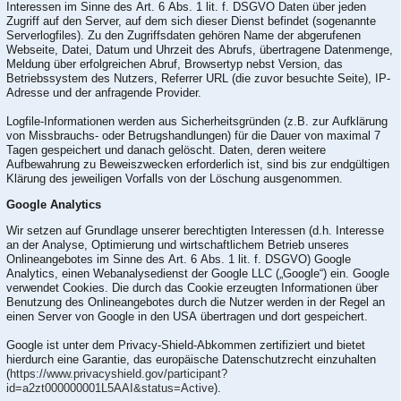
Interessen im Sinne des Art. 6 Abs. 1 lit. f. DSGVO Daten über jeden
Zugriff auf den Server, auf dem sich dieser Dienst befindet (sogenannte
Serverlogfiles). Zu den Zugriffsdaten gehören Name der abgerufenen
Webseite, Datei, Datum und Uhrzeit des Abrufs, übertragene Datenmenge,
Meldung über erfolgreichen Abruf, Browsertyp nebst Version, das
Betriebssystem des Nutzers, Referrer URL (die zuvor besuchte Seite), IP-
Adresse und der anfragende Provider.
Logfile-Informationen werden aus Sicherheitsgründen (z.B. zur Aufklärung
von Missbrauchs- oder Betrugshandlungen) für die Dauer von maximal 7
Tagen gespeichert und danach gelöscht. Daten, deren weitere
Aufbewahrung zu Beweiszwecken erforderlich ist, sind bis zur endgültigen
Klärung des jeweiligen Vorfalls von der Löschung ausgenommen.
Google Analytics
Wir setzen auf Grundlage unserer berechtigten Interessen (d.h. Interesse
an der Analyse, Optimierung und wirtschaftlichem Betrieb unseres
Onlineangebotes im Sinne des Art. 6 Abs. 1 lit. f. DSGVO) Google
Analytics, einen Webanalysedienst der Google LLC („Google“) ein. Google
verwendet Cookies. Die durch das Cookie erzeugten Informationen über
Benutzung des Onlineangebotes durch die Nutzer werden in der Regel an
einen Server von Google in den USA übertragen und dort gespeichert.
Google ist unter dem Privacy-Shield-Abkommen zertifiziert und bietet
hierdurch eine Garantie, das europäische Datenschutzrecht einzuhalten
(
https://www.privacyshield.gov/participant?
id=a2zt000000001L5AAI&status=Active
).