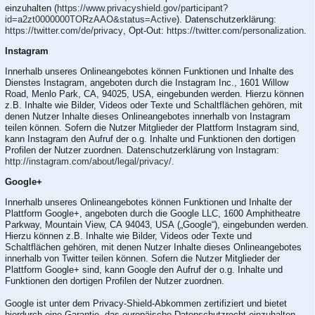
einzuhalten (
https://www.privacyshield.gov/participant?
id=a2zt0000000TORzAAO&status=Active
). Datenschutzerklärung:
https://twitter.com/de/privacy
, Opt-Out:
https://twitter.com/personalization
.
Instagram
Innerhalb unseres Onlineangebotes können Funktionen und Inhalte des
Dienstes Instagram, angeboten durch die Instagram Inc., 1601 Willow
Road, Menlo Park, CA, 94025, USA, eingebunden werden. Hierzu können
z.B. Inhalte wie Bilder, Videos oder Texte und Schaltflächen gehören, mit
denen Nutzer Inhalte dieses Onlineangebotes innerhalb von Instagram
teilen können. Sofern die Nutzer Mitglieder der Plattform Instagram sind,
kann Instagram den Aufruf der o.g. Inhalte und Funktionen den dortigen
Profilen der Nutzer zuordnen. Datenschutzerklärung von Instagram:
http://instagram.com/about/legal/privacy/
.
Google+
Innerhalb unseres Onlineangebotes können Funktionen und Inhalte der
Plattform Google+, angeboten durch die Google LLC, 1600 Amphitheatre
Parkway, Mountain View, CA 94043, USA („Google“), eingebunden werden.
Hierzu können z.B. Inhalte wie Bilder, Videos oder Texte und
Schaltflächen gehören, mit denen Nutzer Inhalte dieses Onlineangebotes
innerhalb von Twitter teilen können. Sofern die Nutzer Mitglieder der
Plattform Google+ sind, kann Google den Aufruf der o.g. Inhalte und
Funktionen den dortigen Profilen der Nutzer zuordnen.
Google ist unter dem Privacy-Shield-Abkommen zertifiziert und bietet
hierdurch eine Garantie, das europäische Datenschutzrecht einzuhalten