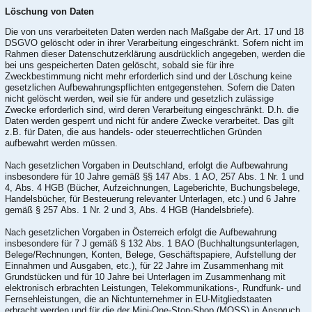
Löschung von Daten
Die von uns verarbeiteten Daten werden nach Maßgabe der Art. 17 und 18
DSGVO gelöscht oder in ihrer Verarbeitung eingeschränkt. Sofern nicht im
Rahmen dieser Datenschutzerklärung ausdrücklich angegeben, werden die
bei uns gespeicherten Daten gelöscht, sobald sie für ihre
Zweckbestimmung nicht mehr erforderlich sind und der Löschung keine
gesetzlichen Aufbewahrungspflichten entgegenstehen. Sofern die Daten
nicht gelöscht werden, weil sie für andere und gesetzlich zulässige
Zwecke erforderlich sind, wird deren Verarbeitung eingeschränkt. D.h. die
Daten werden gesperrt und nicht für andere Zwecke verarbeitet. Das gilt
z.B. für Daten, die aus handels- oder steuerrechtlichen Gründen
aufbewahrt werden müssen.
Nach gesetzlichen Vorgaben in Deutschland, erfolgt die Aufbewahrung
insbesondere für 10 Jahre gemäß §§ 147 Abs. 1 AO, 257 Abs. 1 Nr. 1 und
4, Abs. 4 HGB (Bücher, Aufzeichnungen, Lageberichte, Buchungsbelege,
Handelsbücher, für Besteuerung relevanter Unterlagen, etc.) und 6 Jahre
gemäß § 257 Abs. 1 Nr. 2 und 3, Abs. 4 HGB (Handelsbriefe).
Nach gesetzlichen Vorgaben in Österreich erfolgt die Aufbewahrung
insbesondere für 7 J gemäß § 132 Abs. 1 BAO (Buchhaltungsunterlagen,
Belege/Rechnungen, Konten, Belege, Geschäftspapiere, Aufstellung der
Einnahmen und Ausgaben, etc.), für 22 Jahre im Zusammenhang mit
Grundstücken und für 10 Jahre bei Unterlagen im Zusammenhang mit
elektronisch erbrachten Leistungen, Telekommunikations-, Rundfunk- und
Fernsehleistungen, die an Nichtunternehmer in EU-Mitgliedstaaten
erbracht werden und für die der Mini-One-Stop-Shop (MOSS) in Anspruch