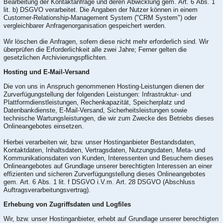
Bearbeitung der Kontaktanfrage und deren Abwicklung gem. Art. 6 Abs. 1
lit. b) DSGVO verarbeitet. Die Angaben der Nutzer können in einem
Customer-Relationship-Management System ("CRM System") oder
vergleichbarer Anfragenorganisation gespeichert werden.
Wir löschen die Anfragen, sofern diese nicht mehr erforderlich sind. Wir
überprüfen die Erforderlichkeit alle zwei Jahre; Ferner gelten die
gesetzlichen Archivierungspflichten.
Hosting und E-Mail-Versand
Die von uns in Anspruch genommenen Hosting-Leistungen dienen der
Zurverfügungstellung der folgenden Leistungen: Infrastruktur- und
Plattformdienstleistungen, Rechenkapazität, Speicherplatz und
Datenbankdienste, E-Mail-Versand, Sicherheitsleistungen sowie
technische Wartungsleistungen, die wir zum Zwecke des Betriebs dieses
Onlineangebotes einsetzen.
Hierbei verarbeiten wir, bzw. unser Hostinganbieter Bestandsdaten,
Kontaktdaten, Inhaltsdaten, Vertragsdaten, Nutzungsdaten, Meta- und
Kommunikationsdaten von Kunden, Interessenten und Besuchern dieses
Onlineangebotes auf Grundlage unserer berechtigten Interessen an einer
effizienten und sicheren Zurverfügungstellung dieses Onlineangebotes
gem. Art. 6 Abs. 1 lit. f DSGVO i.V.m. Art. 28 DSGVO (Abschluss
Auftragsverarbeitungsvertrag).
Erhebung von Zugriffsdaten und Logfiles
Wir, bzw. unser Hostinganbieter, erhebt auf Grundlage unserer berechtigten