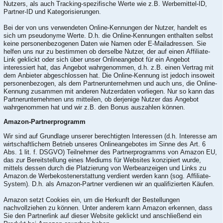
Nutzers, als auch Tracking-spezifische Werte wie z.B. Werbemittel-ID,
Partner-ID und Kategorisierungen.
Bei der von uns verwendeten Online-Kennungen der Nutzer, handelt es
sich um pseudonyme Werte. D.h. die Online-Kennungen enthalten selbst
keine personenbezogenen Daten wie Namen oder E-Mailadressen. Sie
helfen uns nur zu bestimmen ob derselbe Nutzer, der auf einen Affiliate-
Link geklickt oder sich über unser Onlineangebot für ein Angebot
interessiert hat, das Angebot wahrgenommen, d.h. z.B. einen Vertrag mit
dem Anbieter abgeschlossen hat. Die Online-Kennung ist jedoch insoweit
personenbezogen, als dem Partnerunternehmen und auch uns, die Online-
Kennung zusammen mit anderen Nutzerdaten vorliegen. Nur so kann das
Partnerunternehmen uns mitteilen, ob derjenige Nutzer das Angebot
wahrgenommen hat und wir z.B. den Bonus auszahlen können.
Amazon-Partnerprogramm
Wir sind auf Grundlage unserer berechtigten Interessen (d.h. Interesse am
wirtschaftlichem Betrieb unseres Onlineangebotes im Sinne des Art. 6
Abs. 1 lit. f. DSGVO) Teilnehmer des Partnerprogramms von Amazon EU,
das zur Bereitstellung eines Mediums für Websites konzipiert wurde,
mittels dessen durch die Platzierung von Werbeanzeigen und Links zu
Amazon.de Werbekostenerstattung verdient werden kann (sog. Affiliate-
System). D.h. als Amazon-Partner verdienen wir an qualifizierten Käufen.
Amazon setzt Cookies ein, um die Herkunft der Bestellungen
nachvollziehen zu können. Unter anderem kann Amazon erkennen, dass
Sie den Partnerlink auf dieser Website geklickt und anschließend ein