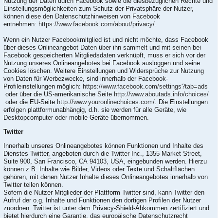
Nutzung der Daten durch Facebook sowie die diesbezüglichen Rechte und
Einstellungsmöglichkeiten zum Schutz der Privatsphäre der Nutzer,
können diese den Datenschutzhinweisen von Facebook
entnehmen:
https://www.facebook.com/about/privacy/
.
Wenn ein Nutzer Facebookmitglied ist und nicht möchte, dass Facebook
über dieses Onlineangebot Daten über ihn sammelt und mit seinen bei
Facebook gespeicherten Mitgliedsdaten verknüpft, muss er sich vor der
Nutzung unseres Onlineangebotes bei Facebook ausloggen und seine
Cookies löschen. Weitere Einstellungen und Widersprüche zur Nutzung
von Daten für Werbezwecke, sind innerhalb der Facebook-
Profileinstellungen möglich:
https://www.facebook.com/settings?tab=ads
oder über die US-amerikanische Seite
http://www.aboutads.info/choices/
oder die EU-Seite
http://www.youronlinechoices.com/
. Die Einstellungen
erfolgen plattformunabhängig, d.h. sie werden für alle Geräte, wie
Desktopcomputer oder mobile Geräte übernommen.
Twitter
Innerhalb unseres Onlineangebotes können Funktionen und Inhalte des
Dienstes Twitter, angeboten durch die Twitter Inc., 1355 Market Street,
Suite 900, San Francisco, CA 94103, USA, eingebunden werden. Hierzu
können z.B. Inhalte wie Bilder, Videos oder Texte und Schaltflächen
gehören, mit denen Nutzer Inhalte dieses Onlineangebotes innerhalb von
Twitter teilen können.
Sofern die Nutzer Mitglieder der Plattform Twitter sind, kann Twitter den
Aufruf der o.g. Inhalte und Funktionen den dortigen Profilen der Nutzer
zuordnen. Twitter ist unter dem Privacy-Shield-Abkommen zertifiziert und
bietet hierdurch eine Garantie, das europäische Datenschutzrecht