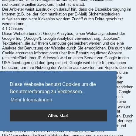
nichtkommerziellen Zwecken, findet nicht statt.
Der Anbieter weist ausdrücklich darauf hin, dass die Datenübertragung im
Internet (z.B. bei der Kommunikation per E-Mail) Sicherheitslücken
aufweisen und nicht lückenlos vor dem Zugriff durch Dritte geschützt
werden kann.
4.1 Cookies
Diese Website benutzt Google Analytics, einen Webanalysedienst der
Google Inc. („Google“). Google Analytics verwendet sog. „Cookies“,
Textdateien, die auf Ihrem Computer gespeichert werden und die eine
Analyse der Benutzung der Website durch Sie ermöglichen. Die durch den
Cookie erzeugten Informationen über Ihre Benutzung dieser Website
(einschließlich Ihrer IP-Adresse) wird an einen Server von Google in den
USA übertragen und dort gespeichert. Google wird diese Informationen
benutzen, um Ihre Nutzung der Website auszuwerten, um Reports über die
Websiteaktivitäten für die Websitebetreiber zusammenzustellen und um
weitere mit der Websitenutzung und der Internetnutzung verbundene
Dienstleistungen zu erbringen. Auch wird Google diese Informationen
Diese Webseite benutzt Cookies um die
gegebenenfalls an Dritte übertragen, sofern dies gesetzlich vorgeschrieben
Benutzererfahrung zu Verbessern.
oder soweit Dritte diese Daten im Auftrag von Google verarbeiten. Google
wird in keinem Fall Ihre IP-Adresse mit anderen Daten von Google in
Mehr Informationen
Verbindung bringen. Sie können die Installation der Cookies durch eine
entsprechende Einstellung Ihrer Browser Software verhindern; wir weisen
Sie jedoch darauf hin, dass Sie in diesem Fall gegebenenfalls nicht
Alles klar!
sämtliche Funktionen dieser Website vollumfänglich nutzen können. Durch
die Nutzung dieser Website erklären Sie sich mit der Bearbeitung der über
Sie erhobenen Daten durch Google in der zuvor beschriebenen Art und
Weise und zu dem zuvor benannten Zweck einverstanden.
Die Verwendung der Kontaktdaten des Impressums zur gewerblichen