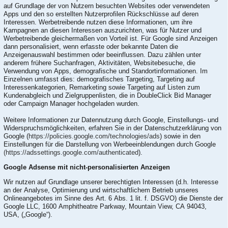
auf Grundlage der von Nutzern besuchten Websites oder verwendeten
Apps und den so erstellten Nutzerprofilen Rückschlüsse auf deren
Interessen. Werbetreibende nutzen diese Informationen, um ihre
Kampagnen an diesen Interessen auszurichten, was für Nutzer und
Werbetreibende gleichermaßen von Vorteil ist. Für Google sind Anzeigen
dann personalisiert, wenn erfasste oder bekannte Daten die
Anzeigenauswahl bestimmen oder beeinflussen. Dazu zählen unter
anderem frühere Suchanfragen, Aktivitäten, Websitebesuche, die
Verwendung von Apps, demografische und Standortinformationen. Im
Einzelnen umfasst dies: demografisches Targeting, Targeting auf
Interessenkategorien, Remarketing sowie Targeting auf Listen zum
Kundenabgleich und Zielgruppenlisten, die in DoubleClick Bid Manager
oder Campaign Manager hochgeladen wurden.
Weitere Informationen zur Datennutzung durch Google, Einstellungs- und
Widerspruchsmöglichkeiten, erfahren Sie in der Datenschutzerklärung von
Google (
https://policies.google.com/technologies/ads
) sowie in den
Einstellungen für die Darstellung von Werbeeinblendungen durch Google
(https://adssettings.google.com/authenticated
).
Google Adsense mit nicht-personalisierten Anzeigen
Wir nutzen auf Grundlage unserer berechtigten Interessen (d.h. Interesse
an der Analyse, Optimierung und wirtschaftlichem Betrieb unseres
Onlineangebotes im Sinne des Art. 6 Abs. 1 lit. f. DSGVO) die Dienste der
Google LLC, 1600 Amphitheatre Parkway, Mountain View, CA 94043,
USA, („Google“).