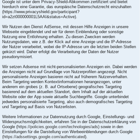
Google ist unter dem Privacy-Shield-Abkommen zertifiziert und bietet
hierdurch eine Garantie, das europäische Datenschutzrecht einzuhalten
(https://www.privacyshield.gov/participant?
id=a2zt000000001L5AAI&status=Active).
Wir Nutzen den Dienst AdSense, mit dessen Hilfe Anzeigen in unsere
Webseite eingeblendet und wir für deren Einblendung oder sonstige
Nutzung eine Entlohnung erhalten. Zu diesen Zwecken werden
Nutzungsdaten, wie z.B. der Klick auf eine Anzeige und die IP-Adresse
der Nutzer verarbeitet, wobei die IP-Adresse um die letzten beiden Stellen
gekürzt wird. Daher erfolgt die Verarbeitung der Daten der Nutzer
pseudonymisiert.
Wir setzen Adsense mit nicht-personalisierten Anzeigen ein. Dabei werden
die Anzeigen nicht auf Grundlage von Nutzerprofilen angezeigt. Nicht
personalisierte Anzeigen basieren nicht auf früherem Nutzerverhalten.
Beim Targeting werden Kontextinformationen herangezogen, unter
anderem ein grobes (z. B. auf Ortsebene) geografisches Targeting
basierend auf dem aktuellen Standort, dem Inhalt auf der aktuellen
Website oder der App sowie aktuelle Suchbegriffe. Google unterbindet
jedwedes personalisierte Targeting, also auch demografisches Targeting
und Targeting auf Basis von Nutzerlisten.
Weitere Informationen zur Datennutzung durch Google, Einstellungs- und
Widerspruchsmöglichkeiten, erfahren Sie in der Datenschutzerklärung von
Google (
https://policies.google.com/technologies/ads
) sowie in den
Einstellungen für die Darstellung von Werbeeinblendungen durch Google
(https://adssettings.google.com/authenticated
).