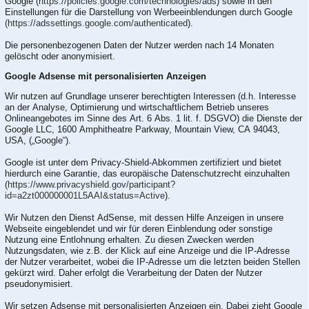
Google (
https://policies.google.com/technologies/ads
) sowie in den
Einstellungen für die Darstellung von Werbeeinblendungen durch Google
(https://adssettings.google.com/authenticated
).
Die personenbezogenen Daten der Nutzer werden nach 14 Monaten
gelöscht oder anonymisiert.
Google Adsense mit personalisierten Anzeigen
Wir nutzen auf Grundlage unserer berechtigten Interessen (d.h. Interesse
an der Analyse, Optimierung und wirtschaftlichem Betrieb unseres
Onlineangebotes im Sinne des Art. 6 Abs. 1 lit. f. DSGVO) die Dienste der
Google LLC, 1600 Amphitheatre Parkway, Mountain View, CA 94043,
USA, („Google“).
Google ist unter dem Privacy-Shield-Abkommen zertifiziert und bietet
hierdurch eine Garantie, das europäische Datenschutzrecht einzuhalten
(
https://www.privacyshield.gov/participant?
id=a2zt000000001L5AAI&status=Active
).
Wir Nutzen den Dienst AdSense, mit dessen Hilfe Anzeigen in unsere
Webseite eingeblendet und wir für deren Einblendung oder sonstige
Nutzung eine Entlohnung erhalten. Zu diesen Zwecken werden
Nutzungsdaten, wie z.B. der Klick auf eine Anzeige und die IP-Adresse
der Nutzer verarbeitet, wobei die IP-Adresse um die letzten beiden Stellen
gekürzt wird. Daher erfolgt die Verarbeitung der Daten der Nutzer
pseudonymisiert.
Wir setzen Adsense mit personalisierten Anzeigen ein. Dabei zieht Google