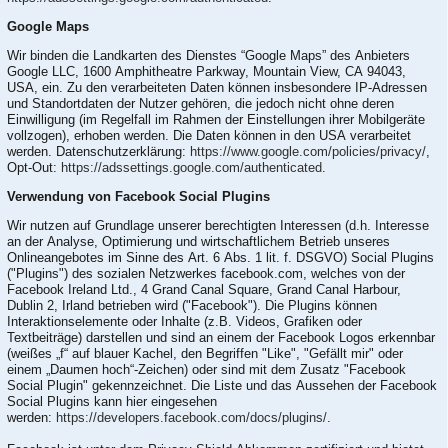
Google Maps
Wir binden die Landkarten des Dienstes “Google Maps” des Anbieters
Google LLC, 1600 Amphitheatre Parkway, Mountain View, CA 94043,
USA, ein. Zu den verarbeiteten Daten können insbesondere IP-Adressen
und Standortdaten der Nutzer gehören, die jedoch nicht ohne deren
Einwilligung (im Regelfall im Rahmen der Einstellungen ihrer Mobilgeräte
vollzogen), erhoben werden. Die Daten können in den USA verarbeitet
werden. Datenschutzerklärung:
https://www.google.com/policies/privacy/
,
Opt-Out:
https://adssettings.google.com/authenticated
.
Verwendung von Facebook Social Plugins
Wir nutzen auf Grundlage unserer berechtigten Interessen (d.h. Interesse
an der Analyse, Optimierung und wirtschaftlichem Betrieb unseres
Onlineangebotes im Sinne des Art. 6 Abs. 1 lit. f. DSGVO) Social Plugins
("Plugins") des sozialen Netzwerkes facebook.com, welches von der
Facebook Ireland Ltd., 4 Grand Canal Square, Grand Canal Harbour,
Dublin 2, Irland betrieben wird ("Facebook"). Die Plugins können
Interaktionselemente oder Inhalte (z.B. Videos, Grafiken oder
Textbeiträge) darstellen und sind an einem der Facebook Logos erkennbar
(weißes „f“ auf blauer Kachel, den Begriffen "Like", "Gefällt mir" oder
einem „Daumen hoch“-Zeichen) oder sind mit dem Zusatz "Facebook
Social Plugin" gekennzeichnet. Die Liste und das Aussehen der Facebook
Social Plugins kann hier eingesehen
werden:
https://developers.facebook.com/docs/plugins/
.