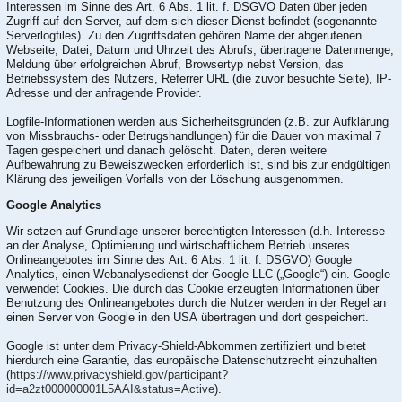
Interessen im Sinne des Art. 6 Abs. 1 lit. f. DSGVO Daten über jeden
Zugriff auf den Server, auf dem sich dieser Dienst befindet (sogenannte
Serverlogfiles). Zu den Zugriffsdaten gehören Name der abgerufenen
Webseite, Datei, Datum und Uhrzeit des Abrufs, übertragene Datenmenge,
Meldung über erfolgreichen Abruf, Browsertyp nebst Version, das
Betriebssystem des Nutzers, Referrer URL (die zuvor besuchte Seite), IP-
Adresse und der anfragende Provider.
Logfile-Informationen werden aus Sicherheitsgründen (z.B. zur Aufklärung
von Missbrauchs- oder Betrugshandlungen) für die Dauer von maximal 7
Tagen gespeichert und danach gelöscht. Daten, deren weitere
Aufbewahrung zu Beweiszwecken erforderlich ist, sind bis zur endgültigen
Klärung des jeweiligen Vorfalls von der Löschung ausgenommen.
Google Analytics
Wir setzen auf Grundlage unserer berechtigten Interessen (d.h. Interesse
an der Analyse, Optimierung und wirtschaftlichem Betrieb unseres
Onlineangebotes im Sinne des Art. 6 Abs. 1 lit. f. DSGVO) Google
Analytics, einen Webanalysedienst der Google LLC („Google“) ein. Google
verwendet Cookies. Die durch das Cookie erzeugten Informationen über
Benutzung des Onlineangebotes durch die Nutzer werden in der Regel an
einen Server von Google in den USA übertragen und dort gespeichert.
Google ist unter dem Privacy-Shield-Abkommen zertifiziert und bietet
hierdurch eine Garantie, das europäische Datenschutzrecht einzuhalten
(
https://www.privacyshield.gov/participant?
id=a2zt000000001L5AAI&status=Active
).