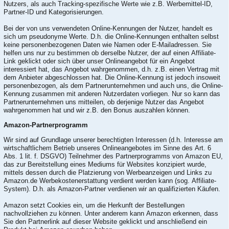
Nutzers, als auch Tracking-spezifische Werte wie z.B. Werbemittel-ID,
Partner-ID und Kategorisierungen.
Bei der von uns verwendeten Online-Kennungen der Nutzer, handelt es
sich um pseudonyme Werte. D.h. die Online-Kennungen enthalten selbst
keine personenbezogenen Daten wie Namen oder E-Mailadressen. Sie
helfen uns nur zu bestimmen ob derselbe Nutzer, der auf einen Affiliate-
Link geklickt oder sich über unser Onlineangebot für ein Angebot
interessiert hat, das Angebot wahrgenommen, d.h. z.B. einen Vertrag mit
dem Anbieter abgeschlossen hat. Die Online-Kennung ist jedoch insoweit
personenbezogen, als dem Partnerunternehmen und auch uns, die Online-
Kennung zusammen mit anderen Nutzerdaten vorliegen. Nur so kann das
Partnerunternehmen uns mitteilen, ob derjenige Nutzer das Angebot
wahrgenommen hat und wir z.B. den Bonus auszahlen können.
Amazon-Partnerprogramm
Wir sind auf Grundlage unserer berechtigten Interessen (d.h. Interesse am
wirtschaftlichem Betrieb unseres Onlineangebotes im Sinne des Art. 6
Abs. 1 lit. f. DSGVO) Teilnehmer des Partnerprogramms von Amazon EU,
das zur Bereitstellung eines Mediums für Websites konzipiert wurde,
mittels dessen durch die Platzierung von Werbeanzeigen und Links zu
Amazon.de Werbekostenerstattung verdient werden kann (sog. Affiliate-
System). D.h. als Amazon-Partner verdienen wir an qualifizierten Käufen.
Amazon setzt Cookies ein, um die Herkunft der Bestellungen
nachvollziehen zu können. Unter anderem kann Amazon erkennen, dass
Sie den Partnerlink auf dieser Website geklickt und anschließend ein