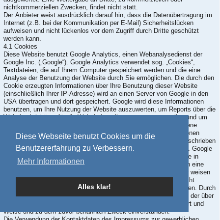
nichtkommerziellen Zwecken, findet nicht statt.
Der Anbieter weist ausdrücklich darauf hin, dass die Datenübertragung im
Internet (z.B. bei der Kommunikation per E-Mail) Sicherheitslücken
aufweisen und nicht lückenlos vor dem Zugriff durch Dritte geschützt
werden kann.
4.1 Cookies
Diese Website benutzt Google Analytics, einen Webanalysedienst der
Google Inc. („Google“). Google Analytics verwendet sog. „Cookies“,
Textdateien, die auf Ihrem Computer gespeichert werden und die eine
Analyse der Benutzung der Website durch Sie ermöglichen. Die durch den
Cookie erzeugten Informationen über Ihre Benutzung dieser Website
(einschließlich Ihrer IP-Adresse) wird an einen Server von Google in den
USA übertragen und dort gespeichert. Google wird diese Informationen
benutzen, um Ihre Nutzung der Website auszuwerten, um Reports über die
Websiteaktivitäten für die Websitebetreiber zusammenzustellen und um
weitere mit der Websitenutzung und der Internetnutzung verbundene
Dienstleistungen zu erbringen. Auch wird Google diese Informationen
Diese Webseite benutzt Cookies um die
gegebenenfalls an Dritte übertragen, sofern dies gesetzlich vorgeschrieben
Benutzererfahrung zu Verbessern.
oder soweit Dritte diese Daten im Auftrag von Google verarbeiten. Google
wird in keinem Fall Ihre IP-Adresse mit anderen Daten von Google in
Mehr Informationen
Verbindung bringen. Sie können die Installation der Cookies durch eine
entsprechende Einstellung Ihrer Browser Software verhindern; wir weisen
Sie jedoch darauf hin, dass Sie in diesem Fall gegebenenfalls nicht
Alles klar!
sämtliche Funktionen dieser Website vollumfänglich nutzen können. Durch
die Nutzung dieser Website erklären Sie sich mit der Bearbeitung der über
Sie erhobenen Daten durch Google in der zuvor beschriebenen Art und
Weise und zu dem zuvor benannten Zweck einverstanden.
Die Verwendung der Kontaktdaten des Impressums zur gewerblichen