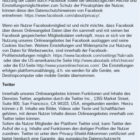
Nutzung der Daten durch Facebook sowie die diesbezüglichen Rechte und
Einstellungsmöglichkeiten zum Schutz der Privatsphäre der Nutzer,
können diese den Datenschutzhinweisen von Facebook
entnehmen:
https://www.facebook.com/about/privacy/
.
Wenn ein Nutzer Facebookmitglied ist und nicht möchte, dass Facebook
über dieses Onlineangebot Daten über ihn sammelt und mit seinen bei
Facebook gespeicherten Mitgliedsdaten verknüpft, muss er sich vor der
Nutzung unseres Onlineangebotes bei Facebook ausloggen und seine
Cookies löschen. Weitere Einstellungen und Widersprüche zur Nutzung
von Daten für Werbezwecke, sind innerhalb der Facebook-
Profileinstellungen möglich:
https://www.facebook.com/settings?tab=ads
oder über die US-amerikanische Seite
http://www.aboutads.info/choices/
oder die EU-Seite
http://www.youronlinechoices.com/
. Die Einstellungen
erfolgen plattformunabhängig, d.h. sie werden für alle Geräte, wie
Desktopcomputer oder mobile Geräte übernommen.
Twitter
Innerhalb unseres Onlineangebotes können Funktionen und Inhalte des
Dienstes Twitter, angeboten durch die Twitter Inc., 1355 Market Street,
Suite 900, San Francisco, CA 94103, USA, eingebunden werden. Hierzu
können z.B. Inhalte wie Bilder, Videos oder Texte und Schaltflächen
gehören, mit denen Nutzer Inhalte dieses Onlineangebotes innerhalb von
Twitter teilen können.
Sofern die Nutzer Mitglieder der Plattform Twitter sind, kann Twitter den
Aufruf der o.g. Inhalte und Funktionen den dortigen Profilen der Nutzer
zuordnen. Twitter ist unter dem Privacy-Shield-Abkommen zertifiziert und
bietet hierdurch eine Garantie, das europäische Datenschutzrecht