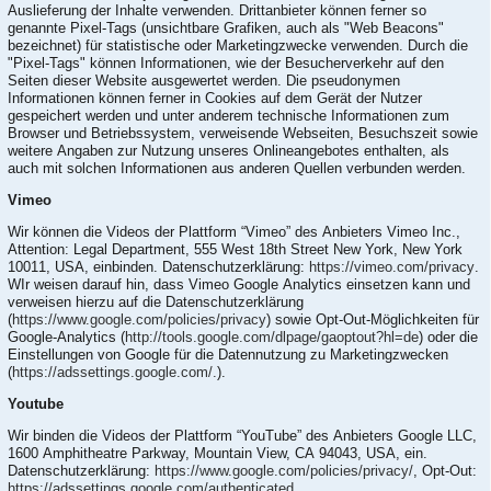
Auslieferung der Inhalte verwenden. Drittanbieter können ferner so
genannte Pixel-Tags (unsichtbare Grafiken, auch als "Web Beacons"
bezeichnet) für statistische oder Marketingzwecke verwenden. Durch die
"Pixel-Tags" können Informationen, wie der Besucherverkehr auf den
Seiten dieser Website ausgewertet werden. Die pseudonymen
Informationen können ferner in Cookies auf dem Gerät der Nutzer
gespeichert werden und unter anderem technische Informationen zum
Browser und Betriebssystem, verweisende Webseiten, Besuchszeit sowie
weitere Angaben zur Nutzung unseres Onlineangebotes enthalten, als
auch mit solchen Informationen aus anderen Quellen verbunden werden.
Vimeo
Wir können die Videos der Plattform “Vimeo” des Anbieters Vimeo Inc.,
Attention: Legal Department, 555 West 18th Street New York, New York
10011, USA, einbinden. Datenschutzerklärung:
https://vimeo.com/privacy
.
WIr weisen darauf hin, dass Vimeo Google Analytics einsetzen kann und
verweisen hierzu auf die Datenschutzerklärung
(
https://www.google.com/policies/privacy
) sowie Opt-Out-Möglichkeiten für
Google-Analytics (
http://tools.google.com/dlpage/gaoptout?hl=de
) oder die
Einstellungen von Google für die Datennutzung zu Marketingzwecken
(
https://adssettings.google.com/.
).
Youtube
Wir binden die Videos der Plattform “YouTube” des Anbieters Google LLC,
1600 Amphitheatre Parkway, Mountain View, CA 94043, USA, ein.
Datenschutzerklärung:
https://www.google.com/policies/privacy/
, Opt-Out:
https://adssettings.google.com/authenticated
.