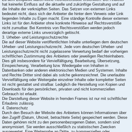
hat keinerlei Einfluss auf die aktuelle und zukünftige Gestaltung und auf
die Inhalte der verknüpften Seiten. Das Setzen von externen Links
bedeutet nicht, dass sich der Anbieter die hinter dem Verweis oder Link
liegenden Inhalte zu Eigen macht. Eine ständige Kontrolle dieser externen
Links ist für den Anbieter ohne konkrete Hinweise auf Rechtsverstöße
nicht zumutbar. Bei Kenntnis von Rechtsverstößen werden jedoch
derartige externe Links unverzüglich gelöscht.
3. Urheber- und Leistungsschutzrechte
Die auf dieser Website veröffentlichten Inhalte unterliegen dem deutschen
Urheber- und Leistungsschutzrecht. Jede vom deutschen Urheber- und
Leistungsschutzrecht nicht zugelassene Verwertung bedarf der vorherigen
schriftlichen Zustimmung des Anbieters oder jeweiligen Rechteinhabers.
Dies gilt insbesondere für Vervielfältigung, Bearbeitung, Übersetzung,
Einspeicherung, Verarbeitung bzw. Wiedergabe von Inhalten in
Datenbanken oder anderen elektronischen Medien und Systemen. Inhalte
und Rechte Dritter sind dabei als solche gekennzeichnet. Die unerlaubte
Vervielfältigung oder Weitergabe einzelner Inhalte oder kompletter Seiten
ist nicht gestattet und strafbar. Lediglich die Herstellung von Kopien und
Downloads für den persönlichen, privaten und nicht kommerziellen
Gebrauch ist erlaubt.
Die Darstellung dieser Website in fremden Frames ist nur mit schriftlicher
Erlaubnis zulässig.
4. Datenschutz
Durch den Besuch der Website des Anbieters können Informationen über
den Zugriff (Datum, Uhrzeit, betrachtete Seite) gespeichert werden. Diese
Daten gehören nicht zu den personenbezogenen Daten, sondern sind
anonymisiert. Sie werden ausschließlich zu statistischen Zwecken
ausgewertet. Eine Weitergabe an Dritte, zu kommerziellen oder