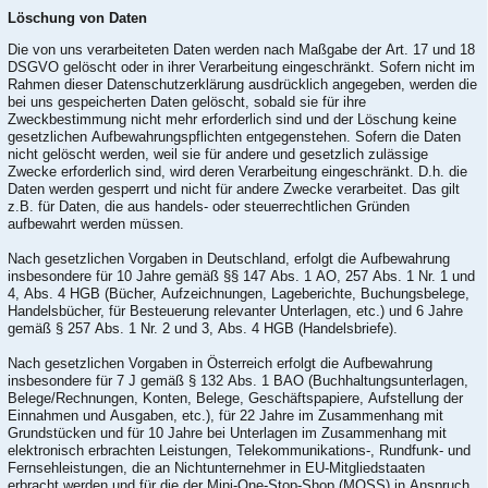
Löschung von Daten
Die von uns verarbeiteten Daten werden nach Maßgabe der Art. 17 und 18
DSGVO gelöscht oder in ihrer Verarbeitung eingeschränkt. Sofern nicht im
Rahmen dieser Datenschutzerklärung ausdrücklich angegeben, werden die
bei uns gespeicherten Daten gelöscht, sobald sie für ihre
Zweckbestimmung nicht mehr erforderlich sind und der Löschung keine
gesetzlichen Aufbewahrungspflichten entgegenstehen. Sofern die Daten
nicht gelöscht werden, weil sie für andere und gesetzlich zulässige
Zwecke erforderlich sind, wird deren Verarbeitung eingeschränkt. D.h. die
Daten werden gesperrt und nicht für andere Zwecke verarbeitet. Das gilt
z.B. für Daten, die aus handels- oder steuerrechtlichen Gründen
aufbewahrt werden müssen.
Nach gesetzlichen Vorgaben in Deutschland, erfolgt die Aufbewahrung
insbesondere für 10 Jahre gemäß §§ 147 Abs. 1 AO, 257 Abs. 1 Nr. 1 und
4, Abs. 4 HGB (Bücher, Aufzeichnungen, Lageberichte, Buchungsbelege,
Handelsbücher, für Besteuerung relevanter Unterlagen, etc.) und 6 Jahre
gemäß § 257 Abs. 1 Nr. 2 und 3, Abs. 4 HGB (Handelsbriefe).
Nach gesetzlichen Vorgaben in Österreich erfolgt die Aufbewahrung
insbesondere für 7 J gemäß § 132 Abs. 1 BAO (Buchhaltungsunterlagen,
Belege/Rechnungen, Konten, Belege, Geschäftspapiere, Aufstellung der
Einnahmen und Ausgaben, etc.), für 22 Jahre im Zusammenhang mit
Grundstücken und für 10 Jahre bei Unterlagen im Zusammenhang mit
elektronisch erbrachten Leistungen, Telekommunikations-, Rundfunk- und
Fernsehleistungen, die an Nichtunternehmer in EU-Mitgliedstaaten
erbracht werden und für die der Mini-One-Stop-Shop (MOSS) in Anspruch