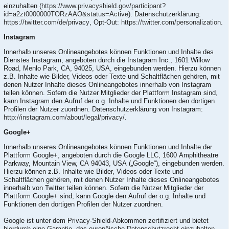
einzuhalten (
https://www.privacyshield.gov/participant?
id=a2zt0000000TORzAAO&status=Active
). Datenschutzerklärung:
https://twitter.com/de/privacy
, Opt-Out:
https://twitter.com/personalization
.
Instagram
Innerhalb unseres Onlineangebotes können Funktionen und Inhalte des
Dienstes Instagram, angeboten durch die Instagram Inc., 1601 Willow
Road, Menlo Park, CA, 94025, USA, eingebunden werden. Hierzu können
z.B. Inhalte wie Bilder, Videos oder Texte und Schaltflächen gehören, mit
denen Nutzer Inhalte dieses Onlineangebotes innerhalb von Instagram
teilen können. Sofern die Nutzer Mitglieder der Plattform Instagram sind,
kann Instagram den Aufruf der o.g. Inhalte und Funktionen den dortigen
Profilen der Nutzer zuordnen. Datenschutzerklärung von Instagram:
http://instagram.com/about/legal/privacy/
.
Google+
Innerhalb unseres Onlineangebotes können Funktionen und Inhalte der
Plattform Google+, angeboten durch die Google LLC, 1600 Amphitheatre
Parkway, Mountain View, CA 94043, USA („Google“), eingebunden werden.
Hierzu können z.B. Inhalte wie Bilder, Videos oder Texte und
Schaltflächen gehören, mit denen Nutzer Inhalte dieses Onlineangebotes
innerhalb von Twitter teilen können. Sofern die Nutzer Mitglieder der
Plattform Google+ sind, kann Google den Aufruf der o.g. Inhalte und
Funktionen den dortigen Profilen der Nutzer zuordnen.
Google ist unter dem Privacy-Shield-Abkommen zertifiziert und bietet
hierdurch eine Garantie, das europäische Datenschutzrecht einzuhalten