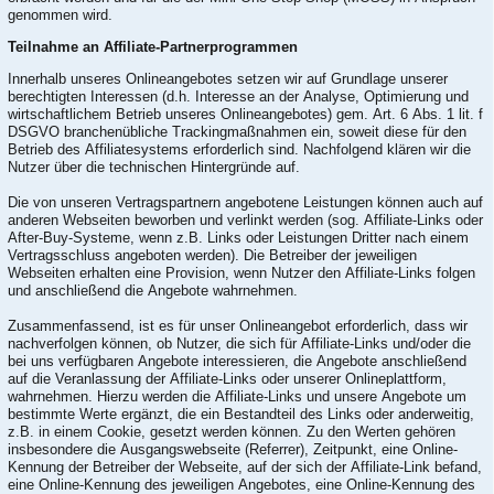
genommen wird.
Teilnahme an Affiliate-Partnerprogrammen
Innerhalb unseres Onlineangebotes setzen wir auf Grundlage unserer
berechtigten Interessen (d.h. Interesse an der Analyse, Optimierung und
wirtschaftlichem Betrieb unseres Onlineangebotes) gem. Art. 6 Abs. 1 lit. f
DSGVO branchenübliche Trackingmaßnahmen ein, soweit diese für den
Betrieb des Affiliatesystems erforderlich sind. Nachfolgend klären wir die
Nutzer über die technischen Hintergründe auf.
Die von unseren Vertragspartnern angebotene Leistungen können auch auf
anderen Webseiten beworben und verlinkt werden (sog. Affiliate-Links oder
After-Buy-Systeme, wenn z.B. Links oder Leistungen Dritter nach einem
Vertragsschluss angeboten werden). Die Betreiber der jeweiligen
Webseiten erhalten eine Provision, wenn Nutzer den Affiliate-Links folgen
und anschließend die Angebote wahrnehmen.
Zusammenfassend, ist es für unser Onlineangebot erforderlich, dass wir
nachverfolgen können, ob Nutzer, die sich für Affiliate-Links und/oder die
bei uns verfügbaren Angebote interessieren, die Angebote anschließend
auf die Veranlassung der Affiliate-Links oder unserer Onlineplattform,
wahrnehmen. Hierzu werden die Affiliate-Links und unsere Angebote um
bestimmte Werte ergänzt, die ein Bestandteil des Links oder anderweitig,
z.B. in einem Cookie, gesetzt werden können. Zu den Werten gehören
insbesondere die Ausgangswebseite (Referrer), Zeitpunkt, eine Online-
Kennung der Betreiber der Webseite, auf der sich der Affiliate-Link befand,
eine Online-Kennung des jeweiligen Angebotes, eine Online-Kennung des