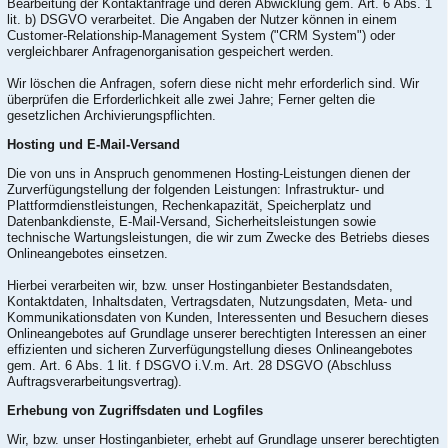
Bearbeitung der Kontaktanfrage und deren Abwicklung gem. Art. 6 Abs. 1
lit. b) DSGVO verarbeitet. Die Angaben der Nutzer können in einem
Customer-Relationship-Management System ("CRM System") oder
vergleichbarer Anfragenorganisation gespeichert werden.
Wir löschen die Anfragen, sofern diese nicht mehr erforderlich sind. Wir
überprüfen die Erforderlichkeit alle zwei Jahre; Ferner gelten die
gesetzlichen Archivierungspflichten.
Hosting und E-Mail-Versand
Die von uns in Anspruch genommenen Hosting-Leistungen dienen der
Zurverfügungstellung der folgenden Leistungen: Infrastruktur- und
Plattformdienstleistungen, Rechenkapazität, Speicherplatz und
Datenbankdienste, E-Mail-Versand, Sicherheitsleistungen sowie
technische Wartungsleistungen, die wir zum Zwecke des Betriebs dieses
Onlineangebotes einsetzen.
Hierbei verarbeiten wir, bzw. unser Hostinganbieter Bestandsdaten,
Kontaktdaten, Inhaltsdaten, Vertragsdaten, Nutzungsdaten, Meta- und
Kommunikationsdaten von Kunden, Interessenten und Besuchern dieses
Onlineangebotes auf Grundlage unserer berechtigten Interessen an einer
effizienten und sicheren Zurverfügungstellung dieses Onlineangebotes
gem. Art. 6 Abs. 1 lit. f DSGVO i.V.m. Art. 28 DSGVO (Abschluss
Auftragsverarbeitungsvertrag).
Erhebung von Zugriffsdaten und Logfiles
Wir, bzw. unser Hostinganbieter, erhebt auf Grundlage unserer berechtigten