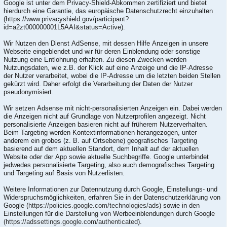
Google ist unter dem Privacy-Shield-Abkommen zertifiziert und bietet
hierdurch eine Garantie, das europäische Datenschutzrecht einzuhalten
(https://www.privacyshield.gov/participant?
id=a2zt000000001L5AAI&status=Active).
Wir Nutzen den Dienst AdSense, mit dessen Hilfe Anzeigen in unsere
Webseite eingeblendet und wir für deren Einblendung oder sonstige
Nutzung eine Entlohnung erhalten. Zu diesen Zwecken werden
Nutzungsdaten, wie z.B. der Klick auf eine Anzeige und die IP-Adresse
der Nutzer verarbeitet, wobei die IP-Adresse um die letzten beiden Stellen
gekürzt wird. Daher erfolgt die Verarbeitung der Daten der Nutzer
pseudonymisiert.
Wir setzen Adsense mit nicht-personalisierten Anzeigen ein. Dabei werden
die Anzeigen nicht auf Grundlage von Nutzerprofilen angezeigt. Nicht
personalisierte Anzeigen basieren nicht auf früherem Nutzerverhalten.
Beim Targeting werden Kontextinformationen herangezogen, unter
anderem ein grobes (z. B. auf Ortsebene) geografisches Targeting
basierend auf dem aktuellen Standort, dem Inhalt auf der aktuellen
Website oder der App sowie aktuelle Suchbegriffe. Google unterbindet
jedwedes personalisierte Targeting, also auch demografisches Targeting
und Targeting auf Basis von Nutzerlisten.
Weitere Informationen zur Datennutzung durch Google, Einstellungs- und
Widerspruchsmöglichkeiten, erfahren Sie in der Datenschutzerklärung von
Google (
https://policies.google.com/technologies/ads
) sowie in den
Einstellungen für die Darstellung von Werbeeinblendungen durch Google
(https://adssettings.google.com/authenticated
).