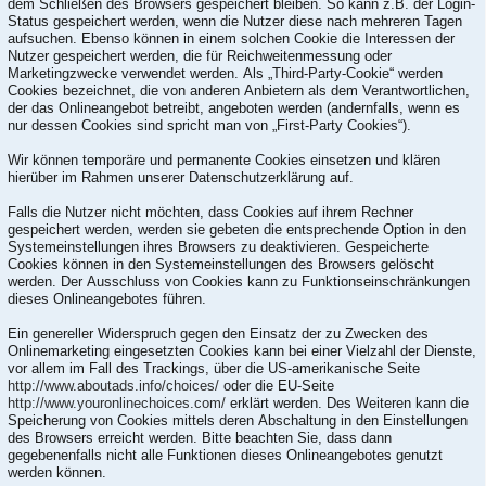
dem Schließen des Browsers gespeichert bleiben. So kann z.B. der Login-
Status gespeichert werden, wenn die Nutzer diese nach mehreren Tagen
aufsuchen. Ebenso können in einem solchen Cookie die Interessen der
Nutzer gespeichert werden, die für Reichweitenmessung oder
Marketingzwecke verwendet werden. Als „Third-Party-Cookie“ werden
Cookies bezeichnet, die von anderen Anbietern als dem Verantwortlichen,
der das Onlineangebot betreibt, angeboten werden (andernfalls, wenn es
nur dessen Cookies sind spricht man von „First-Party Cookies“).
Wir können temporäre und permanente Cookies einsetzen und klären
hierüber im Rahmen unserer Datenschutzerklärung auf.
Falls die Nutzer nicht möchten, dass Cookies auf ihrem Rechner
gespeichert werden, werden sie gebeten die entsprechende Option in den
Systemeinstellungen ihres Browsers zu deaktivieren. Gespeicherte
Cookies können in den Systemeinstellungen des Browsers gelöscht
werden. Der Ausschluss von Cookies kann zu Funktionseinschränkungen
dieses Onlineangebotes führen.
Ein genereller Widerspruch gegen den Einsatz der zu Zwecken des
Onlinemarketing eingesetzten Cookies kann bei einer Vielzahl der Dienste,
vor allem im Fall des Trackings, über die US-amerikanische Seite
http://www.aboutads.info/choices/
oder die EU-Seite
http://www.youronlinechoices.com/
erklärt werden. Des Weiteren kann die
Speicherung von Cookies mittels deren Abschaltung in den Einstellungen
des Browsers erreicht werden. Bitte beachten Sie, dass dann
gegebenenfalls nicht alle Funktionen dieses Onlineangebotes genutzt
werden können.