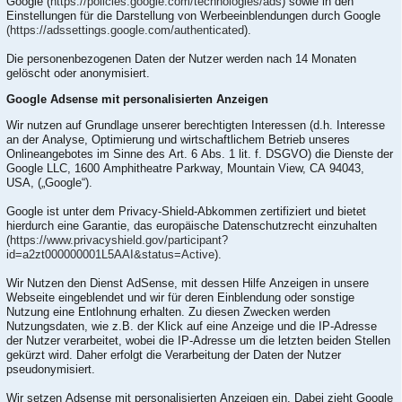
Google (
https://policies.google.com/technologies/ads
) sowie in den
Einstellungen für die Darstellung von Werbeeinblendungen durch Google
(https://adssettings.google.com/authenticated
).
Die personenbezogenen Daten der Nutzer werden nach 14 Monaten
gelöscht oder anonymisiert.
Google Adsense mit personalisierten Anzeigen
Wir nutzen auf Grundlage unserer berechtigten Interessen (d.h. Interesse
an der Analyse, Optimierung und wirtschaftlichem Betrieb unseres
Onlineangebotes im Sinne des Art. 6 Abs. 1 lit. f. DSGVO) die Dienste der
Google LLC, 1600 Amphitheatre Parkway, Mountain View, CA 94043,
USA, („Google“).
Google ist unter dem Privacy-Shield-Abkommen zertifiziert und bietet
hierdurch eine Garantie, das europäische Datenschutzrecht einzuhalten
(
https://www.privacyshield.gov/participant?
id=a2zt000000001L5AAI&status=Active
).
Wir Nutzen den Dienst AdSense, mit dessen Hilfe Anzeigen in unsere
Webseite eingeblendet und wir für deren Einblendung oder sonstige
Nutzung eine Entlohnung erhalten. Zu diesen Zwecken werden
Nutzungsdaten, wie z.B. der Klick auf eine Anzeige und die IP-Adresse
der Nutzer verarbeitet, wobei die IP-Adresse um die letzten beiden Stellen
gekürzt wird. Daher erfolgt die Verarbeitung der Daten der Nutzer
pseudonymisiert.
Wir setzen Adsense mit personalisierten Anzeigen ein. Dabei zieht Google