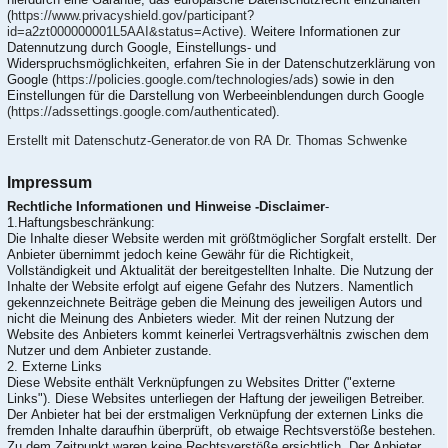
(
https://www.privacyshield.gov/participant?
id=a2zt000000001L5AAI&status=Active
). Weitere Informationen zur
Datennutzung durch Google, Einstellungs- und
Widerspruchsmöglichkeiten, erfahren Sie in der Datenschutzerklärung von
Google (
https://policies.google.com/technologies/ads
) sowie in den
Einstellungen für die Darstellung von Werbeeinblendungen durch Google
(https://adssettings.google.com/authenticated
).
Erstellt mit Datenschutz-Generator.de von RA Dr. Thomas Schwenke
Impressum
Rechtliche Informationen und Hinweise -Disclaimer
-
1.Haftungsbeschränkung:
Die Inhalte dieser Website werden mit größtmöglicher Sorgfalt erstellt. Der
Anbieter übernimmt jedoch keine Gewähr für die Richtigkeit,
Vollständigkeit und Aktualität der bereitgestellten Inhalte. Die Nutzung der
Inhalte der Website erfolgt auf eigene Gefahr des Nutzers. Namentlich
gekennzeichnete Beiträge geben die Meinung des jeweiligen Autors und
nicht die Meinung des Anbieters wieder. Mit der reinen Nutzung der
Website des Anbieters kommt keinerlei Vertragsverhältnis zwischen dem
Nutzer und dem Anbieter zustande.
2. Externe Links
Diese Website enthält Verknüpfungen zu Websites Dritter ("externe
Links"). Diese Websites unterliegen der Haftung der jeweiligen Betreiber.
Der Anbieter hat bei der erstmaligen Verknüpfung der externen Links die
fremden Inhalte daraufhin überprüft, ob etwaige Rechtsverstöße bestehen.
Zu dem Zeitpunkt waren keine Rechtsverstöße ersichtlich. Der Anbieter