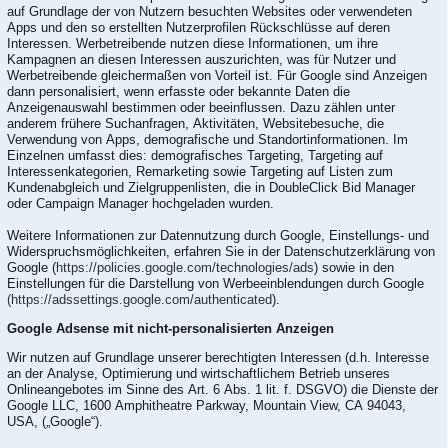
auf Grundlage der von Nutzern besuchten Websites oder verwendeten
Apps und den so erstellten Nutzerprofilen Rückschlüsse auf deren
Interessen. Werbetreibende nutzen diese Informationen, um ihre
Kampagnen an diesen Interessen auszurichten, was für Nutzer und
Werbetreibende gleichermaßen von Vorteil ist. Für Google sind Anzeigen
dann personalisiert, wenn erfasste oder bekannte Daten die
Anzeigenauswahl bestimmen oder beeinflussen. Dazu zählen unter
anderem frühere Suchanfragen, Aktivitäten, Websitebesuche, die
Verwendung von Apps, demografische und Standortinformationen. Im
Einzelnen umfasst dies: demografisches Targeting, Targeting auf
Interessenkategorien, Remarketing sowie Targeting auf Listen zum
Kundenabgleich und Zielgruppenlisten, die in DoubleClick Bid Manager
oder Campaign Manager hochgeladen wurden.
Weitere Informationen zur Datennutzung durch Google, Einstellungs- und
Widerspruchsmöglichkeiten, erfahren Sie in der Datenschutzerklärung von
Google (
https://policies.google.com/technologies/ads
) sowie in den
Einstellungen für die Darstellung von Werbeeinblendungen durch Google
(https://adssettings.google.com/authenticated
).
Google Adsense mit nicht-personalisierten Anzeigen
Wir nutzen auf Grundlage unserer berechtigten Interessen (d.h. Interesse
an der Analyse, Optimierung und wirtschaftlichem Betrieb unseres
Onlineangebotes im Sinne des Art. 6 Abs. 1 lit. f. DSGVO) die Dienste der
Google LLC, 1600 Amphitheatre Parkway, Mountain View, CA 94043,
USA, („Google“).