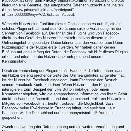
Facebook ist unter dem Privacy-Shield-Abkommen zertifiziert und bietet
hierdurch eine Garantie, das europäische Datenschutzrecht einzuhalten
(
https://www.privacyshield.gov/participant?
id=a2zt0000000GnywAAC&status=Active
).
Wenn ein Nutzer eine Funktion dieses Onlineangebotes aufruft, die ein
solches Plugin enthält, baut sein Gerät eine direkte Verbindung mit den
Servern von Facebook auf. Der Inhalt des Plugins wird von Facebook
direkt an das Gerät des Nutzers übermittelt und von diesem in das
Onlineangebot eingebunden. Dabei können aus den verarbeiteten Daten
Nutzungsprofile der Nutzer erstellt werden. Wir haben daher keinen
Einfluss auf den Umfang der Daten, die Facebook mit Hilfe dieses Plugins
erhebt und informiert die Nutzer daher entsprechend unserem
Kenntnisstand.
Durch die Einbindung der Plugins erhält Facebook die Information, dass
ein Nutzer die entsprechende Seite des Onlineangebotes aufgerufen hat.
Ist der Nutzer bei Facebook eingeloggt, kann Facebook den Besuch
seinem Facebook-Konto zuordnen. Wenn Nutzer mit den Plugins
interagieren, zum Beispiel den Like Button betätigen oder einen
Kommentar abgeben, wird die entsprechende Information von Ihrem Gerät
direkt an Facebook übermittelt und dort gespeichert. Falls ein Nutzer kein
Mitglied von Facebook ist, besteht trotzdem die Möglichkeit, dass
Facebook seine IP-Adresse in Erfahrung bringt und speichert. Laut
Facebook wird in Deutschland nur eine anonymisierte IP-Adresse
gespeichert.
Zweck und Umfang der Datenerhebung und die weitere Verarbeitung und