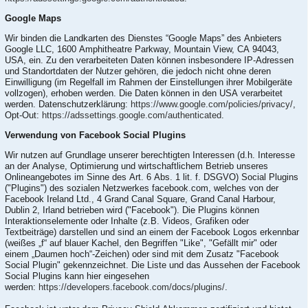
Google Maps
Wir binden die Landkarten des Dienstes “Google Maps” des Anbieters
Google LLC, 1600 Amphitheatre Parkway, Mountain View, CA 94043,
USA, ein. Zu den verarbeiteten Daten können insbesondere IP-Adressen
und Standortdaten der Nutzer gehören, die jedoch nicht ohne deren
Einwilligung (im Regelfall im Rahmen der Einstellungen ihrer Mobilgeräte
vollzogen), erhoben werden. Die Daten können in den USA verarbeitet
werden. Datenschutzerklärung:
https://www.google.com/policies/privacy/
,
Opt-Out:
https://adssettings.google.com/authenticated
.
Verwendung von Facebook Social Plugins
Wir nutzen auf Grundlage unserer berechtigten Interessen (d.h. Interesse
an der Analyse, Optimierung und wirtschaftlichem Betrieb unseres
Onlineangebotes im Sinne des Art. 6 Abs. 1 lit. f. DSGVO) Social Plugins
("Plugins") des sozialen Netzwerkes facebook.com, welches von der
Facebook Ireland Ltd., 4 Grand Canal Square, Grand Canal Harbour,
Dublin 2, Irland betrieben wird ("Facebook"). Die Plugins können
Interaktionselemente oder Inhalte (z.B. Videos, Grafiken oder
Textbeiträge) darstellen und sind an einem der Facebook Logos erkennbar
(weißes „f“ auf blauer Kachel, den Begriffen "Like", "Gefällt mir" oder
einem „Daumen hoch“-Zeichen) oder sind mit dem Zusatz "Facebook
Social Plugin" gekennzeichnet. Die Liste und das Aussehen der Facebook
Social Plugins kann hier eingesehen
werden:
https://developers.facebook.com/docs/plugins/
.