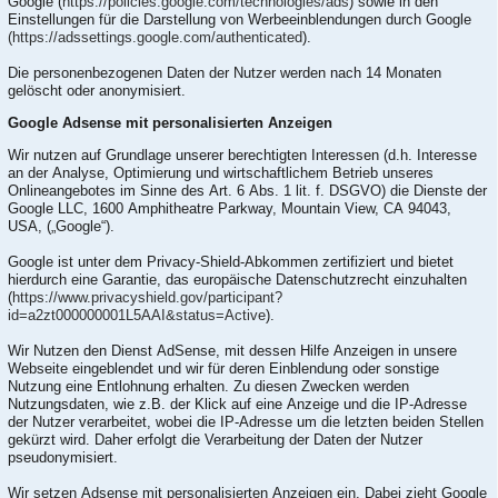
Google (
https://policies.google.com/technologies/ads
) sowie in den
Einstellungen für die Darstellung von Werbeeinblendungen durch Google
(https://adssettings.google.com/authenticated
).
Die personenbezogenen Daten der Nutzer werden nach 14 Monaten
gelöscht oder anonymisiert.
Google Adsense mit personalisierten Anzeigen
Wir nutzen auf Grundlage unserer berechtigten Interessen (d.h. Interesse
an der Analyse, Optimierung und wirtschaftlichem Betrieb unseres
Onlineangebotes im Sinne des Art. 6 Abs. 1 lit. f. DSGVO) die Dienste der
Google LLC, 1600 Amphitheatre Parkway, Mountain View, CA 94043,
USA, („Google“).
Google ist unter dem Privacy-Shield-Abkommen zertifiziert und bietet
hierdurch eine Garantie, das europäische Datenschutzrecht einzuhalten
(
https://www.privacyshield.gov/participant?
id=a2zt000000001L5AAI&status=Active
).
Wir Nutzen den Dienst AdSense, mit dessen Hilfe Anzeigen in unsere
Webseite eingeblendet und wir für deren Einblendung oder sonstige
Nutzung eine Entlohnung erhalten. Zu diesen Zwecken werden
Nutzungsdaten, wie z.B. der Klick auf eine Anzeige und die IP-Adresse
der Nutzer verarbeitet, wobei die IP-Adresse um die letzten beiden Stellen
gekürzt wird. Daher erfolgt die Verarbeitung der Daten der Nutzer
pseudonymisiert.
Wir setzen Adsense mit personalisierten Anzeigen ein. Dabei zieht Google