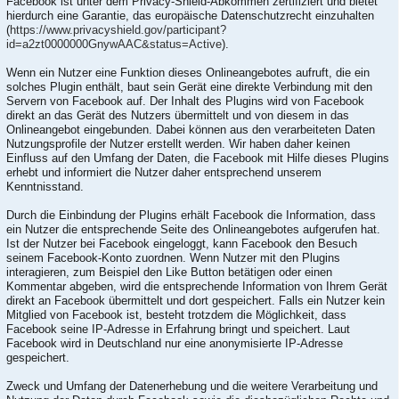
Facebook ist unter dem Privacy-Shield-Abkommen zertifiziert und bietet
hierdurch eine Garantie, das europäische Datenschutzrecht einzuhalten
(
https://www.privacyshield.gov/participant?
id=a2zt0000000GnywAAC&status=Active
).
Wenn ein Nutzer eine Funktion dieses Onlineangebotes aufruft, die ein
solches Plugin enthält, baut sein Gerät eine direkte Verbindung mit den
Servern von Facebook auf. Der Inhalt des Plugins wird von Facebook
direkt an das Gerät des Nutzers übermittelt und von diesem in das
Onlineangebot eingebunden. Dabei können aus den verarbeiteten Daten
Nutzungsprofile der Nutzer erstellt werden. Wir haben daher keinen
Einfluss auf den Umfang der Daten, die Facebook mit Hilfe dieses Plugins
erhebt und informiert die Nutzer daher entsprechend unserem
Kenntnisstand.
Durch die Einbindung der Plugins erhält Facebook die Information, dass
ein Nutzer die entsprechende Seite des Onlineangebotes aufgerufen hat.
Ist der Nutzer bei Facebook eingeloggt, kann Facebook den Besuch
seinem Facebook-Konto zuordnen. Wenn Nutzer mit den Plugins
interagieren, zum Beispiel den Like Button betätigen oder einen
Kommentar abgeben, wird die entsprechende Information von Ihrem Gerät
direkt an Facebook übermittelt und dort gespeichert. Falls ein Nutzer kein
Mitglied von Facebook ist, besteht trotzdem die Möglichkeit, dass
Facebook seine IP-Adresse in Erfahrung bringt und speichert. Laut
Facebook wird in Deutschland nur eine anonymisierte IP-Adresse
gespeichert.
Zweck und Umfang der Datenerhebung und die weitere Verarbeitung und