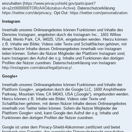
einzuhalten (
https://www.privacyshield.gov/participant?
id=a2zt0000000TORzAAO&status=Active
). Datenschutzerklärung:
https://twitter.com/de/privacy
, Opt-Out:
https://twitter.com/personalization
.
Instagram
Innerhalb unseres Onlineangebotes können Funktionen und Inhalte des
Dienstes Instagram, angeboten durch die Instagram Inc., 1601 Willow
Road, Menlo Park, CA, 94025, USA, eingebunden werden. Hierzu können
z.B. Inhalte wie Bilder, Videos oder Texte und Schaltflächen gehören, mit
denen Nutzer Inhalte dieses Onlineangebotes innerhalb von Instagram
teilen können. Sofern die Nutzer Mitglieder der Plattform Instagram sind,
kann Instagram den Aufruf der o.g. Inhalte und Funktionen den dortigen
Profilen der Nutzer zuordnen. Datenschutzerklärung von Instagram:
http://instagram.com/about/legal/privacy/
.
Google+
Innerhalb unseres Onlineangebotes können Funktionen und Inhalte der
Plattform Google+, angeboten durch die Google LLC, 1600 Amphitheatre
Parkway, Mountain View, CA 94043, USA („Google“), eingebunden werden.
Hierzu können z.B. Inhalte wie Bilder, Videos oder Texte und
Schaltflächen gehören, mit denen Nutzer Inhalte dieses Onlineangebotes
innerhalb von Twitter teilen können. Sofern die Nutzer Mitglieder der
Plattform Google+ sind, kann Google den Aufruf der o.g. Inhalte und
Funktionen den dortigen Profilen der Nutzer zuordnen.
Google ist unter dem Privacy-Shield-Abkommen zertifiziert und bietet
hierdurch eine Garantie, das europäische Datenschutzrecht einzuhalten