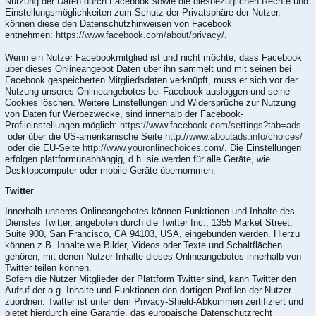
Nutzung der Daten durch Facebook sowie die diesbezüglichen Rechte und
Einstellungsmöglichkeiten zum Schutz der Privatsphäre der Nutzer,
können diese den Datenschutzhinweisen von Facebook
entnehmen:
https://www.facebook.com/about/privacy/
.
Wenn ein Nutzer Facebookmitglied ist und nicht möchte, dass Facebook
über dieses Onlineangebot Daten über ihn sammelt und mit seinen bei
Facebook gespeicherten Mitgliedsdaten verknüpft, muss er sich vor der
Nutzung unseres Onlineangebotes bei Facebook ausloggen und seine
Cookies löschen. Weitere Einstellungen und Widersprüche zur Nutzung
von Daten für Werbezwecke, sind innerhalb der Facebook-
Profileinstellungen möglich:
https://www.facebook.com/settings?tab=ads
oder über die US-amerikanische Seite
http://www.aboutads.info/choices/
oder die EU-Seite
http://www.youronlinechoices.com/
. Die Einstellungen
erfolgen plattformunabhängig, d.h. sie werden für alle Geräte, wie
Desktopcomputer oder mobile Geräte übernommen.
Twitter
Innerhalb unseres Onlineangebotes können Funktionen und Inhalte des
Dienstes Twitter, angeboten durch die Twitter Inc., 1355 Market Street,
Suite 900, San Francisco, CA 94103, USA, eingebunden werden. Hierzu
können z.B. Inhalte wie Bilder, Videos oder Texte und Schaltflächen
gehören, mit denen Nutzer Inhalte dieses Onlineangebotes innerhalb von
Twitter teilen können.
Sofern die Nutzer Mitglieder der Plattform Twitter sind, kann Twitter den
Aufruf der o.g. Inhalte und Funktionen den dortigen Profilen der Nutzer
zuordnen. Twitter ist unter dem Privacy-Shield-Abkommen zertifiziert und
bietet hierdurch eine Garantie, das europäische Datenschutzrecht