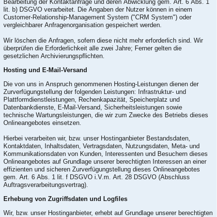
Bearbeitung der Kontaktanfrage und deren Abwicklung gem. Art. 6 Abs. 1
lit. b) DSGVO verarbeitet. Die Angaben der Nutzer können in einem
Customer-Relationship-Management System ("CRM System") oder
vergleichbarer Anfragenorganisation gespeichert werden.
Wir löschen die Anfragen, sofern diese nicht mehr erforderlich sind. Wir
überprüfen die Erforderlichkeit alle zwei Jahre; Ferner gelten die
gesetzlichen Archivierungspflichten.
Hosting und E-Mail-Versand
Die von uns in Anspruch genommenen Hosting-Leistungen dienen der
Zurverfügungstellung der folgenden Leistungen: Infrastruktur- und
Plattformdienstleistungen, Rechenkapazität, Speicherplatz und
Datenbankdienste, E-Mail-Versand, Sicherheitsleistungen sowie
technische Wartungsleistungen, die wir zum Zwecke des Betriebs dieses
Onlineangebotes einsetzen.
Hierbei verarbeiten wir, bzw. unser Hostinganbieter Bestandsdaten,
Kontaktdaten, Inhaltsdaten, Vertragsdaten, Nutzungsdaten, Meta- und
Kommunikationsdaten von Kunden, Interessenten und Besuchern dieses
Onlineangebotes auf Grundlage unserer berechtigten Interessen an einer
effizienten und sicheren Zurverfügungstellung dieses Onlineangebotes
gem. Art. 6 Abs. 1 lit. f DSGVO i.V.m. Art. 28 DSGVO (Abschluss
Auftragsverarbeitungsvertrag).
Erhebung von Zugriffsdaten und Logfiles
Wir, bzw. unser Hostinganbieter, erhebt auf Grundlage unserer berechtigten