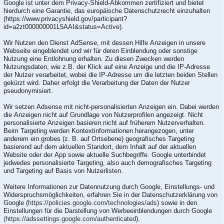
Google ist unter dem Privacy-Shield-Abkommen zertifiziert und bietet
hierdurch eine Garantie, das europäische Datenschutzrecht einzuhalten
(https://www.privacyshield.gov/participant?
id=a2zt000000001L5AAI&status=Active).
Wir Nutzen den Dienst AdSense, mit dessen Hilfe Anzeigen in unsere
Webseite eingeblendet und wir für deren Einblendung oder sonstige
Nutzung eine Entlohnung erhalten. Zu diesen Zwecken werden
Nutzungsdaten, wie z.B. der Klick auf eine Anzeige und die IP-Adresse
der Nutzer verarbeitet, wobei die IP-Adresse um die letzten beiden Stellen
gekürzt wird. Daher erfolgt die Verarbeitung der Daten der Nutzer
pseudonymisiert.
Wir setzen Adsense mit nicht-personalisierten Anzeigen ein. Dabei werden
die Anzeigen nicht auf Grundlage von Nutzerprofilen angezeigt. Nicht
personalisierte Anzeigen basieren nicht auf früherem Nutzerverhalten.
Beim Targeting werden Kontextinformationen herangezogen, unter
anderem ein grobes (z. B. auf Ortsebene) geografisches Targeting
basierend auf dem aktuellen Standort, dem Inhalt auf der aktuellen
Website oder der App sowie aktuelle Suchbegriffe. Google unterbindet
jedwedes personalisierte Targeting, also auch demografisches Targeting
und Targeting auf Basis von Nutzerlisten.
Weitere Informationen zur Datennutzung durch Google, Einstellungs- und
Widerspruchsmöglichkeiten, erfahren Sie in der Datenschutzerklärung von
Google (
https://policies.google.com/technologies/ads
) sowie in den
Einstellungen für die Darstellung von Werbeeinblendungen durch Google
(https://adssettings.google.com/authenticated
).