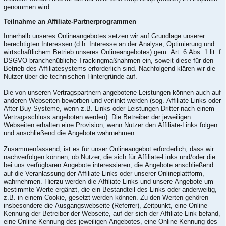
genommen wird.
Teilnahme an Affiliate-Partnerprogrammen
Innerhalb unseres Onlineangebotes setzen wir auf Grundlage unserer
berechtigten Interessen (d.h. Interesse an der Analyse, Optimierung und
wirtschaftlichem Betrieb unseres Onlineangebotes) gem. Art. 6 Abs. 1 lit. f
DSGVO branchenübliche Trackingmaßnahmen ein, soweit diese für den
Betrieb des Affiliatesystems erforderlich sind. Nachfolgend klären wir die
Nutzer über die technischen Hintergründe auf.
Die von unseren Vertragspartnern angebotene Leistungen können auch auf
anderen Webseiten beworben und verlinkt werden (sog. Affiliate-Links oder
After-Buy-Systeme, wenn z.B. Links oder Leistungen Dritter nach einem
Vertragsschluss angeboten werden). Die Betreiber der jeweiligen
Webseiten erhalten eine Provision, wenn Nutzer den Affiliate-Links folgen
und anschließend die Angebote wahrnehmen.
Zusammenfassend, ist es für unser Onlineangebot erforderlich, dass wir
nachverfolgen können, ob Nutzer, die sich für Affiliate-Links und/oder die
bei uns verfügbaren Angebote interessieren, die Angebote anschließend
auf die Veranlassung der Affiliate-Links oder unserer Onlineplattform,
wahrnehmen. Hierzu werden die Affiliate-Links und unsere Angebote um
bestimmte Werte ergänzt, die ein Bestandteil des Links oder anderweitig,
z.B. in einem Cookie, gesetzt werden können. Zu den Werten gehören
insbesondere die Ausgangswebseite (Referrer), Zeitpunkt, eine Online-
Kennung der Betreiber der Webseite, auf der sich der Affiliate-Link befand,
eine Online-Kennung des jeweiligen Angebotes, eine Online-Kennung des