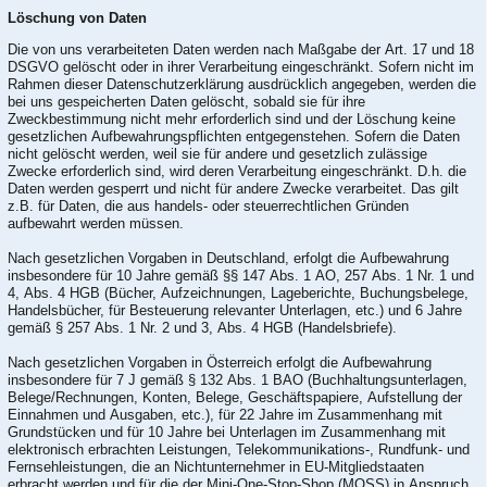
Löschung von Daten
Die von uns verarbeiteten Daten werden nach Maßgabe der Art. 17 und 18
DSGVO gelöscht oder in ihrer Verarbeitung eingeschränkt. Sofern nicht im
Rahmen dieser Datenschutzerklärung ausdrücklich angegeben, werden die
bei uns gespeicherten Daten gelöscht, sobald sie für ihre
Zweckbestimmung nicht mehr erforderlich sind und der Löschung keine
gesetzlichen Aufbewahrungspflichten entgegenstehen. Sofern die Daten
nicht gelöscht werden, weil sie für andere und gesetzlich zulässige
Zwecke erforderlich sind, wird deren Verarbeitung eingeschränkt. D.h. die
Daten werden gesperrt und nicht für andere Zwecke verarbeitet. Das gilt
z.B. für Daten, die aus handels- oder steuerrechtlichen Gründen
aufbewahrt werden müssen.
Nach gesetzlichen Vorgaben in Deutschland, erfolgt die Aufbewahrung
insbesondere für 10 Jahre gemäß §§ 147 Abs. 1 AO, 257 Abs. 1 Nr. 1 und
4, Abs. 4 HGB (Bücher, Aufzeichnungen, Lageberichte, Buchungsbelege,
Handelsbücher, für Besteuerung relevanter Unterlagen, etc.) und 6 Jahre
gemäß § 257 Abs. 1 Nr. 2 und 3, Abs. 4 HGB (Handelsbriefe).
Nach gesetzlichen Vorgaben in Österreich erfolgt die Aufbewahrung
insbesondere für 7 J gemäß § 132 Abs. 1 BAO (Buchhaltungsunterlagen,
Belege/Rechnungen, Konten, Belege, Geschäftspapiere, Aufstellung der
Einnahmen und Ausgaben, etc.), für 22 Jahre im Zusammenhang mit
Grundstücken und für 10 Jahre bei Unterlagen im Zusammenhang mit
elektronisch erbrachten Leistungen, Telekommunikations-, Rundfunk- und
Fernsehleistungen, die an Nichtunternehmer in EU-Mitgliedstaaten
erbracht werden und für die der Mini-One-Stop-Shop (MOSS) in Anspruch