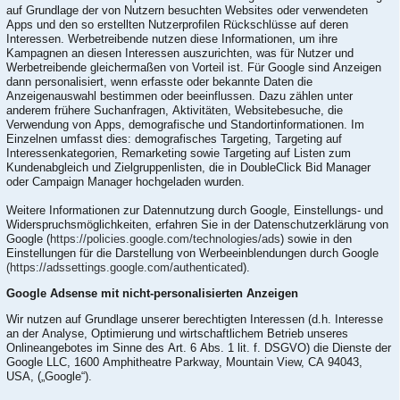
auf Grundlage der von Nutzern besuchten Websites oder verwendeten
Apps und den so erstellten Nutzerprofilen Rückschlüsse auf deren
Interessen. Werbetreibende nutzen diese Informationen, um ihre
Kampagnen an diesen Interessen auszurichten, was für Nutzer und
Werbetreibende gleichermaßen von Vorteil ist. Für Google sind Anzeigen
dann personalisiert, wenn erfasste oder bekannte Daten die
Anzeigenauswahl bestimmen oder beeinflussen. Dazu zählen unter
anderem frühere Suchanfragen, Aktivitäten, Websitebesuche, die
Verwendung von Apps, demografische und Standortinformationen. Im
Einzelnen umfasst dies: demografisches Targeting, Targeting auf
Interessenkategorien, Remarketing sowie Targeting auf Listen zum
Kundenabgleich und Zielgruppenlisten, die in DoubleClick Bid Manager
oder Campaign Manager hochgeladen wurden.
Weitere Informationen zur Datennutzung durch Google, Einstellungs- und
Widerspruchsmöglichkeiten, erfahren Sie in der Datenschutzerklärung von
Google (
https://policies.google.com/technologies/ads
) sowie in den
Einstellungen für die Darstellung von Werbeeinblendungen durch Google
(https://adssettings.google.com/authenticated
).
Google Adsense mit nicht-personalisierten Anzeigen
Wir nutzen auf Grundlage unserer berechtigten Interessen (d.h. Interesse
an der Analyse, Optimierung und wirtschaftlichem Betrieb unseres
Onlineangebotes im Sinne des Art. 6 Abs. 1 lit. f. DSGVO) die Dienste der
Google LLC, 1600 Amphitheatre Parkway, Mountain View, CA 94043,
USA, („Google“).