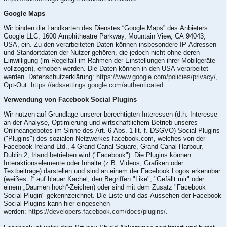
Google Maps
Wir binden die Landkarten des Dienstes “Google Maps” des Anbieters
Google LLC, 1600 Amphitheatre Parkway, Mountain View, CA 94043,
USA, ein. Zu den verarbeiteten Daten können insbesondere IP-Adressen
und Standortdaten der Nutzer gehören, die jedoch nicht ohne deren
Einwilligung (im Regelfall im Rahmen der Einstellungen ihrer Mobilgeräte
vollzogen), erhoben werden. Die Daten können in den USA verarbeitet
werden. Datenschutzerklärung:
https://www.google.com/policies/privacy/
,
Opt-Out:
https://adssettings.google.com/authenticated
.
Verwendung von Facebook Social Plugins
Wir nutzen auf Grundlage unserer berechtigten Interessen (d.h. Interesse
an der Analyse, Optimierung und wirtschaftlichem Betrieb unseres
Onlineangebotes im Sinne des Art. 6 Abs. 1 lit. f. DSGVO) Social Plugins
("Plugins") des sozialen Netzwerkes facebook.com, welches von der
Facebook Ireland Ltd., 4 Grand Canal Square, Grand Canal Harbour,
Dublin 2, Irland betrieben wird ("Facebook"). Die Plugins können
Interaktionselemente oder Inhalte (z.B. Videos, Grafiken oder
Textbeiträge) darstellen und sind an einem der Facebook Logos erkennbar
(weißes „f“ auf blauer Kachel, den Begriffen "Like", "Gefällt mir" oder
einem „Daumen hoch“-Zeichen) oder sind mit dem Zusatz "Facebook
Social Plugin" gekennzeichnet. Die Liste und das Aussehen der Facebook
Social Plugins kann hier eingesehen
werden:
https://developers.facebook.com/docs/plugins/
.