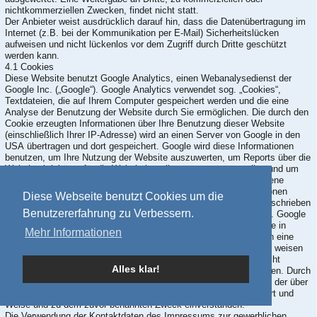
nichtkommerziellen Zwecken, findet nicht statt.
Der Anbieter weist ausdrücklich darauf hin, dass die Datenübertragung im
Internet (z.B. bei der Kommunikation per E-Mail) Sicherheitslücken
aufweisen und nicht lückenlos vor dem Zugriff durch Dritte geschützt
werden kann.
4.1 Cookies
Diese Website benutzt Google Analytics, einen Webanalysedienst der
Google Inc. („Google“). Google Analytics verwendet sog. „Cookies“,
Textdateien, die auf Ihrem Computer gespeichert werden und die eine
Analyse der Benutzung der Website durch Sie ermöglichen. Die durch den
Cookie erzeugten Informationen über Ihre Benutzung dieser Website
(einschließlich Ihrer IP-Adresse) wird an einen Server von Google in den
USA übertragen und dort gespeichert. Google wird diese Informationen
benutzen, um Ihre Nutzung der Website auszuwerten, um Reports über die
Websiteaktivitäten für die Websitebetreiber zusammenzustellen und um
weitere mit der Websitenutzung und der Internetnutzung verbundene
Dienstleistungen zu erbringen. Auch wird Google diese Informationen
Diese Webseite benutzt Cookies um die
gegebenenfalls an Dritte übertragen, sofern dies gesetzlich vorgeschrieben
Benutzererfahrung zu Verbessern.
oder soweit Dritte diese Daten im Auftrag von Google verarbeiten. Google
wird in keinem Fall Ihre IP-Adresse mit anderen Daten von Google in
Mehr Informationen
Verbindung bringen. Sie können die Installation der Cookies durch eine
entsprechende Einstellung Ihrer Browser Software verhindern; wir weisen
Sie jedoch darauf hin, dass Sie in diesem Fall gegebenenfalls nicht
Alles klar!
sämtliche Funktionen dieser Website vollumfänglich nutzen können. Durch
die Nutzung dieser Website erklären Sie sich mit der Bearbeitung der über
Sie erhobenen Daten durch Google in der zuvor beschriebenen Art und
Weise und zu dem zuvor benannten Zweck einverstanden.
Die Verwendung der Kontaktdaten des Impressums zur gewerblichen