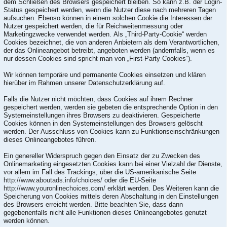
dem Schließen des Browsers gespeichert bleiben. So kann z.B. der Login-
Status gespeichert werden, wenn die Nutzer diese nach mehreren Tagen
aufsuchen. Ebenso können in einem solchen Cookie die Interessen der
Nutzer gespeichert werden, die für Reichweitenmessung oder
Marketingzwecke verwendet werden. Als „Third-Party-Cookie“ werden
Cookies bezeichnet, die von anderen Anbietern als dem Verantwortlichen,
der das Onlineangebot betreibt, angeboten werden (andernfalls, wenn es
nur dessen Cookies sind spricht man von „First-Party Cookies“).
Wir können temporäre und permanente Cookies einsetzen und klären
hierüber im Rahmen unserer Datenschutzerklärung auf.
Falls die Nutzer nicht möchten, dass Cookies auf ihrem Rechner
gespeichert werden, werden sie gebeten die entsprechende Option in den
Systemeinstellungen ihres Browsers zu deaktivieren. Gespeicherte
Cookies können in den Systemeinstellungen des Browsers gelöscht
werden. Der Ausschluss von Cookies kann zu Funktionseinschränkungen
dieses Onlineangebotes führen.
Ein genereller Widerspruch gegen den Einsatz der zu Zwecken des
Onlinemarketing eingesetzten Cookies kann bei einer Vielzahl der Dienste,
vor allem im Fall des Trackings, über die US-amerikanische Seite
http://www.aboutads.info/choices/
oder die EU-Seite
http://www.youronlinechoices.com/
erklärt werden. Des Weiteren kann die
Speicherung von Cookies mittels deren Abschaltung in den Einstellungen
des Browsers erreicht werden. Bitte beachten Sie, dass dann
gegebenenfalls nicht alle Funktionen dieses Onlineangebotes genutzt
werden können.