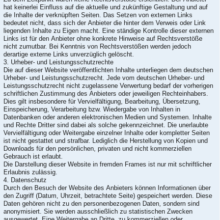
hat keinerlei Einfluss auf die aktuelle und zukünftige Gestaltung und auf
die Inhalte der verknüpften Seiten. Das Setzen von externen Links
bedeutet nicht, dass sich der Anbieter die hinter dem Verweis oder Link
liegenden Inhalte zu Eigen macht. Eine ständige Kontrolle dieser externen
Links ist für den Anbieter ohne konkrete Hinweise auf Rechtsverstöße
nicht zumutbar. Bei Kenntnis von Rechtsverstößen werden jedoch
derartige externe Links unverzüglich gelöscht.
3. Urheber- und Leistungsschutzrechte
Die auf dieser Website veröffentlichten Inhalte unterliegen dem deutschen
Urheber- und Leistungsschutzrecht. Jede vom deutschen Urheber- und
Leistungsschutzrecht nicht zugelassene Verwertung bedarf der vorherigen
schriftlichen Zustimmung des Anbieters oder jeweiligen Rechteinhabers.
Dies gilt insbesondere für Vervielfältigung, Bearbeitung, Übersetzung,
Einspeicherung, Verarbeitung bzw. Wiedergabe von Inhalten in
Datenbanken oder anderen elektronischen Medien und Systemen. Inhalte
und Rechte Dritter sind dabei als solche gekennzeichnet. Die unerlaubte
Vervielfältigung oder Weitergabe einzelner Inhalte oder kompletter Seiten
ist nicht gestattet und strafbar. Lediglich die Herstellung von Kopien und
Downloads für den persönlichen, privaten und nicht kommerziellen
Gebrauch ist erlaubt.
Die Darstellung dieser Website in fremden Frames ist nur mit schriftlicher
Erlaubnis zulässig.
4. Datenschutz
Durch den Besuch der Website des Anbieters können Informationen über
den Zugriff (Datum, Uhrzeit, betrachtete Seite) gespeichert werden. Diese
Daten gehören nicht zu den personenbezogenen Daten, sondern sind
anonymisiert. Sie werden ausschließlich zu statistischen Zwecken
ausgewertet. Eine Weitergabe an Dritte, zu kommerziellen oder