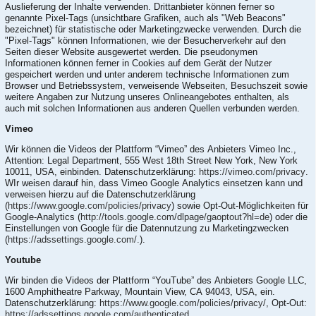
Auslieferung der Inhalte verwenden. Drittanbieter können ferner so
genannte Pixel-Tags (unsichtbare Grafiken, auch als "Web Beacons"
bezeichnet) für statistische oder Marketingzwecke verwenden. Durch die
"Pixel-Tags" können Informationen, wie der Besucherverkehr auf den
Seiten dieser Website ausgewertet werden. Die pseudonymen
Informationen können ferner in Cookies auf dem Gerät der Nutzer
gespeichert werden und unter anderem technische Informationen zum
Browser und Betriebssystem, verweisende Webseiten, Besuchszeit sowie
weitere Angaben zur Nutzung unseres Onlineangebotes enthalten, als
auch mit solchen Informationen aus anderen Quellen verbunden werden.
Vimeo
Wir können die Videos der Plattform “Vimeo” des Anbieters Vimeo Inc.,
Attention: Legal Department, 555 West 18th Street New York, New York
10011, USA, einbinden. Datenschutzerklärung:
https://vimeo.com/privacy
.
WIr weisen darauf hin, dass Vimeo Google Analytics einsetzen kann und
verweisen hierzu auf die Datenschutzerklärung
(
https://www.google.com/policies/privacy
) sowie Opt-Out-Möglichkeiten für
Google-Analytics (
http://tools.google.com/dlpage/gaoptout?hl=de
) oder die
Einstellungen von Google für die Datennutzung zu Marketingzwecken
(
https://adssettings.google.com/.
).
Youtube
Wir binden die Videos der Plattform “YouTube” des Anbieters Google LLC,
1600 Amphitheatre Parkway, Mountain View, CA 94043, USA, ein.
Datenschutzerklärung:
https://www.google.com/policies/privacy/
, Opt-Out:
https://adssettings.google.com/authenticated
.