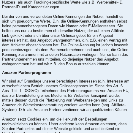
Nutzers, als auch Tracking-spezifische Werte wie z.B. Werbemittel-ID,
Partner-ID und Kategorisierungen.
Bei der von uns verwendeten Online-Kennungen der Nutzer, handelt es
sich um pseudonyme Werte. D.h. die Online-Kennungen enthalten selbst
keine personenbezogenen Daten wie Namen oder E-Mailadressen. Sie
helfen uns nur zu bestimmen ob derselbe Nutzer, der auf einen Affiliate-
Link geklickt oder sich über unser Onlineangebot für ein Angebot
interessiert hat, das Angebot wahrgenommen, d.h. z.B. einen Vertrag mit
dem Anbieter abgeschlossen hat. Die Online-Kennung ist jedoch insoweit
personenbezogen, als dem Partnerunternehmen und auch uns, die Online-
Kennung zusammen mit anderen Nutzerdaten vorliegen. Nur so kann das
Partnerunternehmen uns mitteilen, ob derjenige Nutzer das Angebot
wahrgenommen hat und wir z.B. den Bonus auszahlen können.
Amazon-Partnerprogramm
Wir sind auf Grundlage unserer berechtigten Interessen (d.h. Interesse am
wirtschaftlichem Betrieb unseres Onlineangebotes im Sinne des Art. 6
Abs. 1 lit. f. DSGVO) Teilnehmer des Partnerprogramms von Amazon EU,
das zur Bereitstellung eines Mediums für Websites konzipiert wurde,
mittels dessen durch die Platzierung von Werbeanzeigen und Links zu
Amazon.de Werbekostenerstattung verdient werden kann (sog. Affiliate-
System). D.h. als Amazon-Partner verdienen wir an qualifizierten Käufen.
Amazon setzt Cookies ein, um die Herkunft der Bestellungen
nachvollziehen zu können. Unter anderem kann Amazon erkennen, dass
Sie den Partnerlink auf dieser Website geklickt und anschließend ein