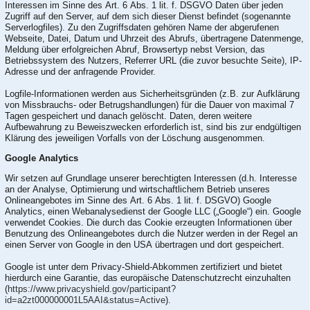
Interessen im Sinne des Art. 6 Abs. 1 lit. f. DSGVO Daten über jeden
Zugriff auf den Server, auf dem sich dieser Dienst befindet (sogenannte
Serverlogfiles). Zu den Zugriffsdaten gehören Name der abgerufenen
Webseite, Datei, Datum und Uhrzeit des Abrufs, übertragene Datenmenge,
Meldung über erfolgreichen Abruf, Browsertyp nebst Version, das
Betriebssystem des Nutzers, Referrer URL (die zuvor besuchte Seite), IP-
Adresse und der anfragende Provider.
Logfile-Informationen werden aus Sicherheitsgründen (z.B. zur Aufklärung
von Missbrauchs- oder Betrugshandlungen) für die Dauer von maximal 7
Tagen gespeichert und danach gelöscht. Daten, deren weitere
Aufbewahrung zu Beweiszwecken erforderlich ist, sind bis zur endgültigen
Klärung des jeweiligen Vorfalls von der Löschung ausgenommen.
Google Analytics
Wir setzen auf Grundlage unserer berechtigten Interessen (d.h. Interesse
an der Analyse, Optimierung und wirtschaftlichem Betrieb unseres
Onlineangebotes im Sinne des Art. 6 Abs. 1 lit. f. DSGVO) Google
Analytics, einen Webanalysedienst der Google LLC („Google“) ein. Google
verwendet Cookies. Die durch das Cookie erzeugten Informationen über
Benutzung des Onlineangebotes durch die Nutzer werden in der Regel an
einen Server von Google in den USA übertragen und dort gespeichert.
Google ist unter dem Privacy-Shield-Abkommen zertifiziert und bietet
hierdurch eine Garantie, das europäische Datenschutzrecht einzuhalten
(
https://www.privacyshield.gov/participant?
id=a2zt000000001L5AAI&status=Active
).