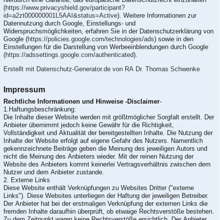
(
https://www.privacyshield.gov/participant?
id=a2zt000000001L5AAI&status=Active
). Weitere Informationen zur
Datennutzung durch Google, Einstellungs- und
Widerspruchsmöglichkeiten, erfahren Sie in der Datenschutzerklärung von
Google (
https://policies.google.com/technologies/ads
) sowie in den
Einstellungen für die Darstellung von Werbeeinblendungen durch Google
(https://adssettings.google.com/authenticated
).
Erstellt mit Datenschutz-Generator.de von RA Dr. Thomas Schwenke
Impressum
Rechtliche Informationen und Hinweise -Disclaimer
-
1.Haftungsbeschränkung:
Die Inhalte dieser Website werden mit größtmöglicher Sorgfalt erstellt. Der
Anbieter übernimmt jedoch keine Gewähr für die Richtigkeit,
Vollständigkeit und Aktualität der bereitgestellten Inhalte. Die Nutzung der
Inhalte der Website erfolgt auf eigene Gefahr des Nutzers. Namentlich
gekennzeichnete Beiträge geben die Meinung des jeweiligen Autors und
nicht die Meinung des Anbieters wieder. Mit der reinen Nutzung der
Website des Anbieters kommt keinerlei Vertragsverhältnis zwischen dem
Nutzer und dem Anbieter zustande.
2. Externe Links
Diese Website enthält Verknüpfungen zu Websites Dritter ("externe
Links"). Diese Websites unterliegen der Haftung der jeweiligen Betreiber.
Der Anbieter hat bei der erstmaligen Verknüpfung der externen Links die
fremden Inhalte daraufhin überprüft, ob etwaige Rechtsverstöße bestehen.
Zu dem Zeitpunkt waren keine Rechtsverstöße ersichtlich. Der Anbieter