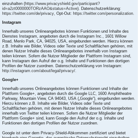
einzuhalten (
https://www.privacyshield.gov/participant?
id=a2zt0000000TORzAAO&status=Active
). Datenschutzerklärung:
https://twitter.com/de/privacy
, Opt-Out:
https://twitter.com/personalization
.
Instagram
Innerhalb unseres Onlineangebotes können Funktionen und Inhalte des
Dienstes Instagram, angeboten durch die Instagram Inc., 1601 Willow
Road, Menlo Park, CA, 94025, USA, eingebunden werden. Hierzu können
z.B. Inhalte wie Bilder, Videos oder Texte und Schaltflächen gehören, mit
denen Nutzer Inhalte dieses Onlineangebotes innerhalb von Instagram
teilen können. Sofern die Nutzer Mitglieder der Plattform Instagram sind,
kann Instagram den Aufruf der o.g. Inhalte und Funktionen den dortigen
Profilen der Nutzer zuordnen. Datenschutzerklärung von Instagram:
http://instagram.com/about/legal/privacy/
.
Google+
Innerhalb unseres Onlineangebotes können Funktionen und Inhalte der
Plattform Google+, angeboten durch die Google LLC, 1600 Amphitheatre
Parkway, Mountain View, CA 94043, USA („Google“), eingebunden werden.
Hierzu können z.B. Inhalte wie Bilder, Videos oder Texte und
Schaltflächen gehören, mit denen Nutzer Inhalte dieses Onlineangebotes
innerhalb von Twitter teilen können. Sofern die Nutzer Mitglieder der
Plattform Google+ sind, kann Google den Aufruf der o.g. Inhalte und
Funktionen den dortigen Profilen der Nutzer zuordnen.
Google ist unter dem Privacy-Shield-Abkommen zertifiziert und bietet
hierdurch eine Garantie, das europäische Datenschutzrecht einzuhalten