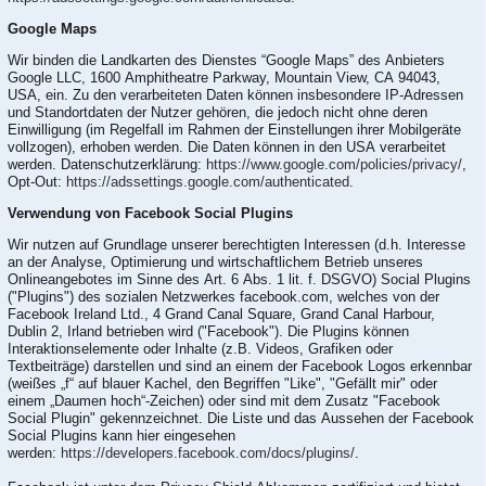
Google Maps
Wir binden die Landkarten des Dienstes “Google Maps” des Anbieters
Google LLC, 1600 Amphitheatre Parkway, Mountain View, CA 94043,
USA, ein. Zu den verarbeiteten Daten können insbesondere IP-Adressen
und Standortdaten der Nutzer gehören, die jedoch nicht ohne deren
Einwilligung (im Regelfall im Rahmen der Einstellungen ihrer Mobilgeräte
vollzogen), erhoben werden. Die Daten können in den USA verarbeitet
werden. Datenschutzerklärung:
https://www.google.com/policies/privacy/
,
Opt-Out:
https://adssettings.google.com/authenticated
.
Verwendung von Facebook Social Plugins
Wir nutzen auf Grundlage unserer berechtigten Interessen (d.h. Interesse
an der Analyse, Optimierung und wirtschaftlichem Betrieb unseres
Onlineangebotes im Sinne des Art. 6 Abs. 1 lit. f. DSGVO) Social Plugins
("Plugins") des sozialen Netzwerkes facebook.com, welches von der
Facebook Ireland Ltd., 4 Grand Canal Square, Grand Canal Harbour,
Dublin 2, Irland betrieben wird ("Facebook"). Die Plugins können
Interaktionselemente oder Inhalte (z.B. Videos, Grafiken oder
Textbeiträge) darstellen und sind an einem der Facebook Logos erkennbar
(weißes „f“ auf blauer Kachel, den Begriffen "Like", "Gefällt mir" oder
einem „Daumen hoch“-Zeichen) oder sind mit dem Zusatz "Facebook
Social Plugin" gekennzeichnet. Die Liste und das Aussehen der Facebook
Social Plugins kann hier eingesehen
werden:
https://developers.facebook.com/docs/plugins/
.