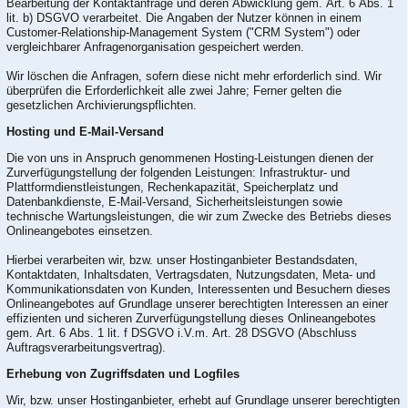
Bearbeitung der Kontaktanfrage und deren Abwicklung gem. Art. 6 Abs. 1
lit. b) DSGVO verarbeitet. Die Angaben der Nutzer können in einem
Customer-Relationship-Management System ("CRM System") oder
vergleichbarer Anfragenorganisation gespeichert werden.
Wir löschen die Anfragen, sofern diese nicht mehr erforderlich sind. Wir
überprüfen die Erforderlichkeit alle zwei Jahre; Ferner gelten die
gesetzlichen Archivierungspflichten.
Hosting und E-Mail-Versand
Die von uns in Anspruch genommenen Hosting-Leistungen dienen der
Zurverfügungstellung der folgenden Leistungen: Infrastruktur- und
Plattformdienstleistungen, Rechenkapazität, Speicherplatz und
Datenbankdienste, E-Mail-Versand, Sicherheitsleistungen sowie
technische Wartungsleistungen, die wir zum Zwecke des Betriebs dieses
Onlineangebotes einsetzen.
Hierbei verarbeiten wir, bzw. unser Hostinganbieter Bestandsdaten,
Kontaktdaten, Inhaltsdaten, Vertragsdaten, Nutzungsdaten, Meta- und
Kommunikationsdaten von Kunden, Interessenten und Besuchern dieses
Onlineangebotes auf Grundlage unserer berechtigten Interessen an einer
effizienten und sicheren Zurverfügungstellung dieses Onlineangebotes
gem. Art. 6 Abs. 1 lit. f DSGVO i.V.m. Art. 28 DSGVO (Abschluss
Auftragsverarbeitungsvertrag).
Erhebung von Zugriffsdaten und Logfiles
Wir, bzw. unser Hostinganbieter, erhebt auf Grundlage unserer berechtigten