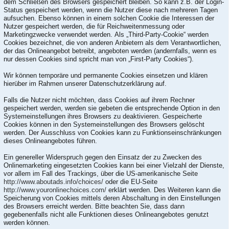
dem Schließen des Browsers gespeichert bleiben. So kann z.B. der Login-
Status gespeichert werden, wenn die Nutzer diese nach mehreren Tagen
aufsuchen. Ebenso können in einem solchen Cookie die Interessen der
Nutzer gespeichert werden, die für Reichweitenmessung oder
Marketingzwecke verwendet werden. Als „Third-Party-Cookie“ werden
Cookies bezeichnet, die von anderen Anbietern als dem Verantwortlichen,
der das Onlineangebot betreibt, angeboten werden (andernfalls, wenn es
nur dessen Cookies sind spricht man von „First-Party Cookies“).
Wir können temporäre und permanente Cookies einsetzen und klären
hierüber im Rahmen unserer Datenschutzerklärung auf.
Falls die Nutzer nicht möchten, dass Cookies auf ihrem Rechner
gespeichert werden, werden sie gebeten die entsprechende Option in den
Systemeinstellungen ihres Browsers zu deaktivieren. Gespeicherte
Cookies können in den Systemeinstellungen des Browsers gelöscht
werden. Der Ausschluss von Cookies kann zu Funktionseinschränkungen
dieses Onlineangebotes führen.
Ein genereller Widerspruch gegen den Einsatz der zu Zwecken des
Onlinemarketing eingesetzten Cookies kann bei einer Vielzahl der Dienste,
vor allem im Fall des Trackings, über die US-amerikanische Seite
http://www.aboutads.info/choices/
oder die EU-Seite
http://www.youronlinechoices.com/
erklärt werden. Des Weiteren kann die
Speicherung von Cookies mittels deren Abschaltung in den Einstellungen
des Browsers erreicht werden. Bitte beachten Sie, dass dann
gegebenenfalls nicht alle Funktionen dieses Onlineangebotes genutzt
werden können.