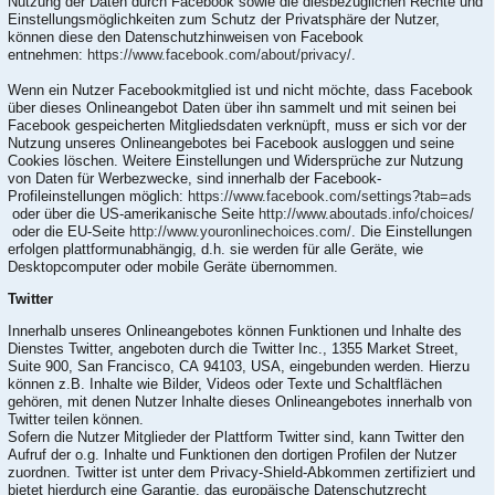
Nutzung der Daten durch Facebook sowie die diesbezüglichen Rechte und
Einstellungsmöglichkeiten zum Schutz der Privatsphäre der Nutzer,
können diese den Datenschutzhinweisen von Facebook
entnehmen:
https://www.facebook.com/about/privacy/
.
Wenn ein Nutzer Facebookmitglied ist und nicht möchte, dass Facebook
über dieses Onlineangebot Daten über ihn sammelt und mit seinen bei
Facebook gespeicherten Mitgliedsdaten verknüpft, muss er sich vor der
Nutzung unseres Onlineangebotes bei Facebook ausloggen und seine
Cookies löschen. Weitere Einstellungen und Widersprüche zur Nutzung
von Daten für Werbezwecke, sind innerhalb der Facebook-
Profileinstellungen möglich:
https://www.facebook.com/settings?tab=ads
oder über die US-amerikanische Seite
http://www.aboutads.info/choices/
oder die EU-Seite
http://www.youronlinechoices.com/
. Die Einstellungen
erfolgen plattformunabhängig, d.h. sie werden für alle Geräte, wie
Desktopcomputer oder mobile Geräte übernommen.
Twitter
Innerhalb unseres Onlineangebotes können Funktionen und Inhalte des
Dienstes Twitter, angeboten durch die Twitter Inc., 1355 Market Street,
Suite 900, San Francisco, CA 94103, USA, eingebunden werden. Hierzu
können z.B. Inhalte wie Bilder, Videos oder Texte und Schaltflächen
gehören, mit denen Nutzer Inhalte dieses Onlineangebotes innerhalb von
Twitter teilen können.
Sofern die Nutzer Mitglieder der Plattform Twitter sind, kann Twitter den
Aufruf der o.g. Inhalte und Funktionen den dortigen Profilen der Nutzer
zuordnen. Twitter ist unter dem Privacy-Shield-Abkommen zertifiziert und
bietet hierdurch eine Garantie, das europäische Datenschutzrecht