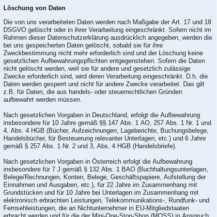
Löschung von Daten
Die von uns verarbeiteten Daten werden nach Maßgabe der Art. 17 und 18
DSGVO gelöscht oder in ihrer Verarbeitung eingeschränkt. Sofern nicht im
Rahmen dieser Datenschutzerklärung ausdrücklich angegeben, werden die
bei uns gespeicherten Daten gelöscht, sobald sie für ihre
Zweckbestimmung nicht mehr erforderlich sind und der Löschung keine
gesetzlichen Aufbewahrungspflichten entgegenstehen. Sofern die Daten
nicht gelöscht werden, weil sie für andere und gesetzlich zulässige
Zwecke erforderlich sind, wird deren Verarbeitung eingeschränkt. D.h. die
Daten werden gesperrt und nicht für andere Zwecke verarbeitet. Das gilt
z.B. für Daten, die aus handels- oder steuerrechtlichen Gründen
aufbewahrt werden müssen.
Nach gesetzlichen Vorgaben in Deutschland, erfolgt die Aufbewahrung
insbesondere für 10 Jahre gemäß §§ 147 Abs. 1 AO, 257 Abs. 1 Nr. 1 und
4, Abs. 4 HGB (Bücher, Aufzeichnungen, Lageberichte, Buchungsbelege,
Handelsbücher, für Besteuerung relevanter Unterlagen, etc.) und 6 Jahre
gemäß § 257 Abs. 1 Nr. 2 und 3, Abs. 4 HGB (Handelsbriefe).
Nach gesetzlichen Vorgaben in Österreich erfolgt die Aufbewahrung
insbesondere für 7 J gemäß § 132 Abs. 1 BAO (Buchhaltungsunterlagen,
Belege/Rechnungen, Konten, Belege, Geschäftspapiere, Aufstellung der
Einnahmen und Ausgaben, etc.), für 22 Jahre im Zusammenhang mit
Grundstücken und für 10 Jahre bei Unterlagen im Zusammenhang mit
elektronisch erbrachten Leistungen, Telekommunikations-, Rundfunk- und
Fernsehleistungen, die an Nichtunternehmer in EU-Mitgliedstaaten
erbracht werden und für die der Mini-One-Stop-Shop (MOSS) in Anspruch