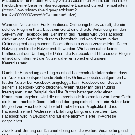
Facebook ist unter dem Privacy-Shield-Abkommen zertifiziert und bietet
hierdurch eine Garantie, das europäische Datenschutzrecht einzuhalten
(
https://www.privacyshield.gov/participant?
id=a2zt0000000GnywAAC&status=Active
).
Wenn ein Nutzer eine Funktion dieses Onlineangebotes aufruft, die ein
solches Plugin enthält, baut sein Gerät eine direkte Verbindung mit den
Servern von Facebook auf. Der Inhalt des Plugins wird von Facebook
direkt an das Gerät des Nutzers übermittelt und von diesem in das
Onlineangebot eingebunden. Dabei können aus den verarbeiteten Daten
Nutzungsprofile der Nutzer erstellt werden. Wir haben daher keinen
Einfluss auf den Umfang der Daten, die Facebook mit Hilfe dieses Plugins
erhebt und informiert die Nutzer daher entsprechend unserem
Kenntnisstand.
Durch die Einbindung der Plugins erhält Facebook die Information, dass
ein Nutzer die entsprechende Seite des Onlineangebotes aufgerufen hat.
Ist der Nutzer bei Facebook eingeloggt, kann Facebook den Besuch
seinem Facebook-Konto zuordnen. Wenn Nutzer mit den Plugins
interagieren, zum Beispiel den Like Button betätigen oder einen
Kommentar abgeben, wird die entsprechende Information von Ihrem Gerät
direkt an Facebook übermittelt und dort gespeichert. Falls ein Nutzer kein
Mitglied von Facebook ist, besteht trotzdem die Möglichkeit, dass
Facebook seine IP-Adresse in Erfahrung bringt und speichert. Laut
Facebook wird in Deutschland nur eine anonymisierte IP-Adresse
gespeichert.
Zweck und Umfang der Datenerhebung und die weitere Verarbeitung und