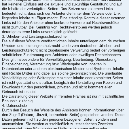
hat keinerlei Einfluss auf die aktuelle und zukünftige Gestaltung und auf
die Inhalte der verknüpften Seiten. Das Setzen von externen Links
bedeutet nicht, dass sich der Anbieter die hinter dem Verweis oder Link
liegenden Inhalte zu Eigen macht. Eine ständige Kontrolle dieser externen
Links ist für den Anbieter ohne konkrete Hinweise auf Rechtsverstöße
nicht zumutbar. Bei Kenntnis von Rechtsverstößen werden jedoch
derartige externe Links unverzüglich gelöscht.
3. Urheber- und Leistungsschutzrechte
Die auf dieser Website veröffentlichten Inhalte unterliegen dem deutschen
Urheber- und Leistungsschutzrecht. Jede vom deutschen Urheber- und
Leistungsschutzrecht nicht zugelassene Verwertung bedarf der vorherigen
schriftlichen Zustimmung des Anbieters oder jeweiligen Rechteinhabers.
Dies gilt insbesondere für Vervielfältigung, Bearbeitung, Übersetzung,
Einspeicherung, Verarbeitung bzw. Wiedergabe von Inhalten in
Datenbanken oder anderen elektronischen Medien und Systemen. Inhalte
und Rechte Dritter sind dabei als solche gekennzeichnet. Die unerlaubte
Vervielfältigung oder Weitergabe einzelner Inhalte oder kompletter Seiten
ist nicht gestattet und strafbar. Lediglich die Herstellung von Kopien und
Downloads für den persönlichen, privaten und nicht kommerziellen
Gebrauch ist erlaubt.
Die Darstellung dieser Website in fremden Frames ist nur mit schriftlicher
Erlaubnis zulässig.
4. Datenschutz
Durch den Besuch der Website des Anbieters können Informationen über
den Zugriff (Datum, Uhrzeit, betrachtete Seite) gespeichert werden. Diese
Daten gehören nicht zu den personenbezogenen Daten, sondern sind
anonymisiert. Sie werden ausschließlich zu statistischen Zwecken
ausgewertet. Eine Weitergabe an Dritte, zu kommerziellen oder