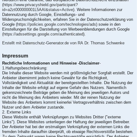
(
https://www.privacyshield.gov/participant?
id=a2zt000000001L5AAI&status=Active
). Weitere Informationen zur
Datennutzung durch Google, Einstellungs- und
Widerspruchsmöglichkeiten, erfahren Sie in der Datenschutzerklärung von
Google (
https://policies.google.com/technologies/ads
) sowie in den
Einstellungen für die Darstellung von Werbeeinblendungen durch Google
(https://adssettings.google.com/authenticated
).
Erstellt mit Datenschutz-Generator.de von RA Dr. Thomas Schwenke
Impressum
Rechtliche Informationen und Hinweise -Disclaimer
-
1.Haftungsbeschränkung:
Die Inhalte dieser Website werden mit größtmöglicher Sorgfalt erstellt. Der
Anbieter übernimmt jedoch keine Gewähr für die Richtigkeit,
Vollständigkeit und Aktualität der bereitgestellten Inhalte. Die Nutzung der
Inhalte der Website erfolgt auf eigene Gefahr des Nutzers. Namentlich
gekennzeichnete Beiträge geben die Meinung des jeweiligen Autors und
nicht die Meinung des Anbieters wieder. Mit der reinen Nutzung der
Website des Anbieters kommt keinerlei Vertragsverhältnis zwischen dem
Nutzer und dem Anbieter zustande.
2. Externe Links
Diese Website enthält Verknüpfungen zu Websites Dritter ("externe
Links"). Diese Websites unterliegen der Haftung der jeweiligen Betreiber.
Der Anbieter hat bei der erstmaligen Verknüpfung der externen Links die
fremden Inhalte daraufhin überprüft, ob etwaige Rechtsverstöße bestehen.
Zu dem Zeitpunkt waren keine Rechtsverstöße ersichtlich. Der Anbieter