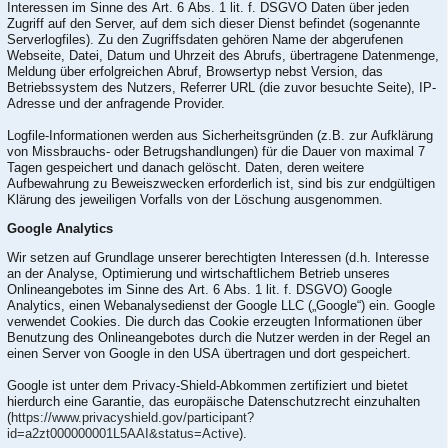
Interessen im Sinne des Art. 6 Abs. 1 lit. f. DSGVO Daten über jeden
Zugriff auf den Server, auf dem sich dieser Dienst befindet (sogenannte
Serverlogfiles). Zu den Zugriffsdaten gehören Name der abgerufenen
Webseite, Datei, Datum und Uhrzeit des Abrufs, übertragene Datenmenge,
Meldung über erfolgreichen Abruf, Browsertyp nebst Version, das
Betriebssystem des Nutzers, Referrer URL (die zuvor besuchte Seite), IP-
Adresse und der anfragende Provider.
Logfile-Informationen werden aus Sicherheitsgründen (z.B. zur Aufklärung
von Missbrauchs- oder Betrugshandlungen) für die Dauer von maximal 7
Tagen gespeichert und danach gelöscht. Daten, deren weitere
Aufbewahrung zu Beweiszwecken erforderlich ist, sind bis zur endgültigen
Klärung des jeweiligen Vorfalls von der Löschung ausgenommen.
Google Analytics
Wir setzen auf Grundlage unserer berechtigten Interessen (d.h. Interesse
an der Analyse, Optimierung und wirtschaftlichem Betrieb unseres
Onlineangebotes im Sinne des Art. 6 Abs. 1 lit. f. DSGVO) Google
Analytics, einen Webanalysedienst der Google LLC („Google“) ein. Google
verwendet Cookies. Die durch das Cookie erzeugten Informationen über
Benutzung des Onlineangebotes durch die Nutzer werden in der Regel an
einen Server von Google in den USA übertragen und dort gespeichert.
Google ist unter dem Privacy-Shield-Abkommen zertifiziert und bietet
hierdurch eine Garantie, das europäische Datenschutzrecht einzuhalten
(
https://www.privacyshield.gov/participant?
id=a2zt000000001L5AAI&status=Active
).