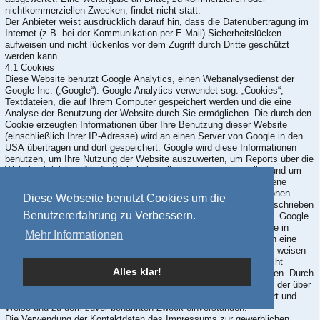
nichtkommerziellen Zwecken, findet nicht statt.
Der Anbieter weist ausdrücklich darauf hin, dass die Datenübertragung im
Internet (z.B. bei der Kommunikation per E-Mail) Sicherheitslücken
aufweisen und nicht lückenlos vor dem Zugriff durch Dritte geschützt
werden kann.
4.1 Cookies
Diese Website benutzt Google Analytics, einen Webanalysedienst der
Google Inc. („Google“). Google Analytics verwendet sog. „Cookies“,
Textdateien, die auf Ihrem Computer gespeichert werden und die eine
Analyse der Benutzung der Website durch Sie ermöglichen. Die durch den
Cookie erzeugten Informationen über Ihre Benutzung dieser Website
(einschließlich Ihrer IP-Adresse) wird an einen Server von Google in den
USA übertragen und dort gespeichert. Google wird diese Informationen
benutzen, um Ihre Nutzung der Website auszuwerten, um Reports über die
Websiteaktivitäten für die Websitebetreiber zusammenzustellen und um
weitere mit der Websitenutzung und der Internetnutzung verbundene
Dienstleistungen zu erbringen. Auch wird Google diese Informationen
Diese Webseite benutzt Cookies um die
gegebenenfalls an Dritte übertragen, sofern dies gesetzlich vorgeschrieben
Benutzererfahrung zu Verbessern.
oder soweit Dritte diese Daten im Auftrag von Google verarbeiten. Google
wird in keinem Fall Ihre IP-Adresse mit anderen Daten von Google in
Mehr Informationen
Verbindung bringen. Sie können die Installation der Cookies durch eine
entsprechende Einstellung Ihrer Browser Software verhindern; wir weisen
Sie jedoch darauf hin, dass Sie in diesem Fall gegebenenfalls nicht
Alles klar!
sämtliche Funktionen dieser Website vollumfänglich nutzen können. Durch
die Nutzung dieser Website erklären Sie sich mit der Bearbeitung der über
Sie erhobenen Daten durch Google in der zuvor beschriebenen Art und
Weise und zu dem zuvor benannten Zweck einverstanden.
Die Verwendung der Kontaktdaten des Impressums zur gewerblichen