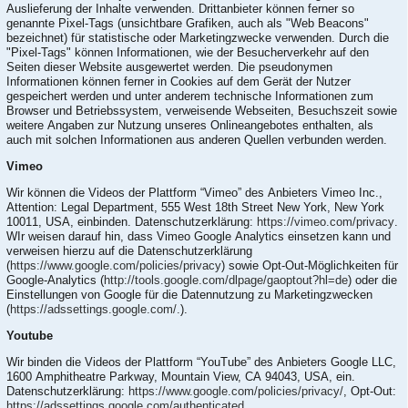
Auslieferung der Inhalte verwenden. Drittanbieter können ferner so
genannte Pixel-Tags (unsichtbare Grafiken, auch als "Web Beacons"
bezeichnet) für statistische oder Marketingzwecke verwenden. Durch die
"Pixel-Tags" können Informationen, wie der Besucherverkehr auf den
Seiten dieser Website ausgewertet werden. Die pseudonymen
Informationen können ferner in Cookies auf dem Gerät der Nutzer
gespeichert werden und unter anderem technische Informationen zum
Browser und Betriebssystem, verweisende Webseiten, Besuchszeit sowie
weitere Angaben zur Nutzung unseres Onlineangebotes enthalten, als
auch mit solchen Informationen aus anderen Quellen verbunden werden.
Vimeo
Wir können die Videos der Plattform “Vimeo” des Anbieters Vimeo Inc.,
Attention: Legal Department, 555 West 18th Street New York, New York
10011, USA, einbinden. Datenschutzerklärung:
https://vimeo.com/privacy
.
WIr weisen darauf hin, dass Vimeo Google Analytics einsetzen kann und
verweisen hierzu auf die Datenschutzerklärung
(
https://www.google.com/policies/privacy
) sowie Opt-Out-Möglichkeiten für
Google-Analytics (
http://tools.google.com/dlpage/gaoptout?hl=de
) oder die
Einstellungen von Google für die Datennutzung zu Marketingzwecken
(
https://adssettings.google.com/.
).
Youtube
Wir binden die Videos der Plattform “YouTube” des Anbieters Google LLC,
1600 Amphitheatre Parkway, Mountain View, CA 94043, USA, ein.
Datenschutzerklärung:
https://www.google.com/policies/privacy/
, Opt-Out:
https://adssettings.google.com/authenticated
.