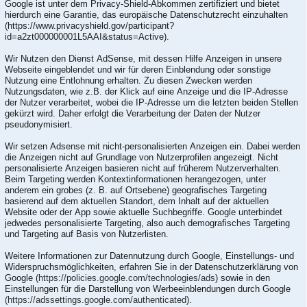
Google ist unter dem Privacy-Shield-Abkommen zertifiziert und bietet
hierdurch eine Garantie, das europäische Datenschutzrecht einzuhalten
(https://www.privacyshield.gov/participant?
id=a2zt000000001L5AAI&status=Active).
Wir Nutzen den Dienst AdSense, mit dessen Hilfe Anzeigen in unsere
Webseite eingeblendet und wir für deren Einblendung oder sonstige
Nutzung eine Entlohnung erhalten. Zu diesen Zwecken werden
Nutzungsdaten, wie z.B. der Klick auf eine Anzeige und die IP-Adresse
der Nutzer verarbeitet, wobei die IP-Adresse um die letzten beiden Stellen
gekürzt wird. Daher erfolgt die Verarbeitung der Daten der Nutzer
pseudonymisiert.
Wir setzen Adsense mit nicht-personalisierten Anzeigen ein. Dabei werden
die Anzeigen nicht auf Grundlage von Nutzerprofilen angezeigt. Nicht
personalisierte Anzeigen basieren nicht auf früherem Nutzerverhalten.
Beim Targeting werden Kontextinformationen herangezogen, unter
anderem ein grobes (z. B. auf Ortsebene) geografisches Targeting
basierend auf dem aktuellen Standort, dem Inhalt auf der aktuellen
Website oder der App sowie aktuelle Suchbegriffe. Google unterbindet
jedwedes personalisierte Targeting, also auch demografisches Targeting
und Targeting auf Basis von Nutzerlisten.
Weitere Informationen zur Datennutzung durch Google, Einstellungs- und
Widerspruchsmöglichkeiten, erfahren Sie in der Datenschutzerklärung von
Google (
https://policies.google.com/technologies/ads
) sowie in den
Einstellungen für die Darstellung von Werbeeinblendungen durch Google
(https://adssettings.google.com/authenticated
).