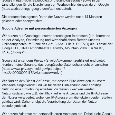
Google (
https://policies.google.com/technologies/ads
) sowie in den
Einstellungen für die Darstellung von Werbeeinblendungen durch Google
(https://adssettings.google.com/authenticated
).
Die personenbezogenen Daten der Nutzer werden nach 14 Monaten
gelöscht oder anonymisiert.
Google Adsense mit personalisierten Anzeigen
Wir nutzen auf Grundlage unserer berechtigten Interessen (d.h. Interesse
an der Analyse, Optimierung und wirtschaftlichem Betrieb unseres
Onlineangebotes im Sinne des Art. 6 Abs. 1 lit. f. DSGVO) die Dienste der
Google LLC, 1600 Amphitheatre Parkway, Mountain View, CA 94043,
USA, („Google“).
Google ist unter dem Privacy-Shield-Abkommen zertifiziert und bietet
hierdurch eine Garantie, das europäische Datenschutzrecht einzuhalten
(
https://www.privacyshield.gov/participant?
id=a2zt000000001L5AAI&status=Active
).
Wir Nutzen den Dienst AdSense, mit dessen Hilfe Anzeigen in unsere
Webseite eingeblendet und wir für deren Einblendung oder sonstige
Nutzung eine Entlohnung erhalten. Zu diesen Zwecken werden
Nutzungsdaten, wie z.B. der Klick auf eine Anzeige und die IP-Adresse
der Nutzer verarbeitet, wobei die IP-Adresse um die letzten beiden Stellen
gekürzt wird. Daher erfolgt die Verarbeitung der Daten der Nutzer
pseudonymisiert.
Wir setzen Adsense mit personalisierten Anzeigen ein. Dabei zieht Google