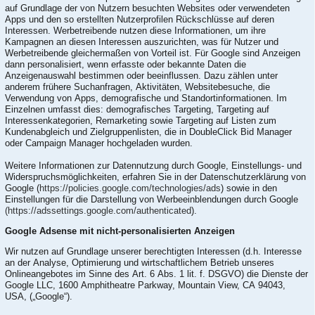
auf Grundlage der von Nutzern besuchten Websites oder verwendeten
Apps und den so erstellten Nutzerprofilen Rückschlüsse auf deren
Interessen. Werbetreibende nutzen diese Informationen, um ihre
Kampagnen an diesen Interessen auszurichten, was für Nutzer und
Werbetreibende gleichermaßen von Vorteil ist. Für Google sind Anzeigen
dann personalisiert, wenn erfasste oder bekannte Daten die
Anzeigenauswahl bestimmen oder beeinflussen. Dazu zählen unter
anderem frühere Suchanfragen, Aktivitäten, Websitebesuche, die
Verwendung von Apps, demografische und Standortinformationen. Im
Einzelnen umfasst dies: demografisches Targeting, Targeting auf
Interessenkategorien, Remarketing sowie Targeting auf Listen zum
Kundenabgleich und Zielgruppenlisten, die in DoubleClick Bid Manager
oder Campaign Manager hochgeladen wurden.
Weitere Informationen zur Datennutzung durch Google, Einstellungs- und
Widerspruchsmöglichkeiten, erfahren Sie in der Datenschutzerklärung von
Google (
https://policies.google.com/technologies/ads
) sowie in den
Einstellungen für die Darstellung von Werbeeinblendungen durch Google
(https://adssettings.google.com/authenticated
).
Google Adsense mit nicht-personalisierten Anzeigen
Wir nutzen auf Grundlage unserer berechtigten Interessen (d.h. Interesse
an der Analyse, Optimierung und wirtschaftlichem Betrieb unseres
Onlineangebotes im Sinne des Art. 6 Abs. 1 lit. f. DSGVO) die Dienste der
Google LLC, 1600 Amphitheatre Parkway, Mountain View, CA 94043,
USA, („Google“).