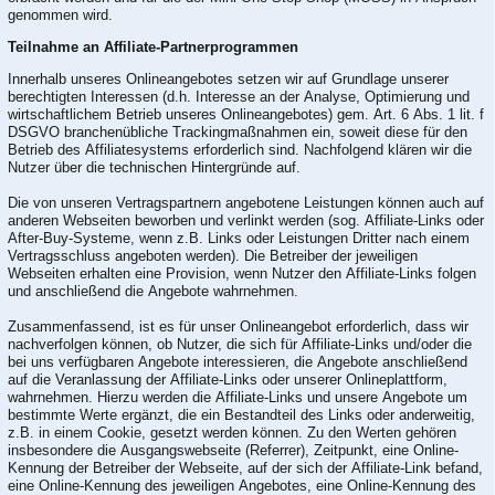
genommen wird.
Teilnahme an Affiliate-Partnerprogrammen
Innerhalb unseres Onlineangebotes setzen wir auf Grundlage unserer
berechtigten Interessen (d.h. Interesse an der Analyse, Optimierung und
wirtschaftlichem Betrieb unseres Onlineangebotes) gem. Art. 6 Abs. 1 lit. f
DSGVO branchenübliche Trackingmaßnahmen ein, soweit diese für den
Betrieb des Affiliatesystems erforderlich sind. Nachfolgend klären wir die
Nutzer über die technischen Hintergründe auf.
Die von unseren Vertragspartnern angebotene Leistungen können auch auf
anderen Webseiten beworben und verlinkt werden (sog. Affiliate-Links oder
After-Buy-Systeme, wenn z.B. Links oder Leistungen Dritter nach einem
Vertragsschluss angeboten werden). Die Betreiber der jeweiligen
Webseiten erhalten eine Provision, wenn Nutzer den Affiliate-Links folgen
und anschließend die Angebote wahrnehmen.
Zusammenfassend, ist es für unser Onlineangebot erforderlich, dass wir
nachverfolgen können, ob Nutzer, die sich für Affiliate-Links und/oder die
bei uns verfügbaren Angebote interessieren, die Angebote anschließend
auf die Veranlassung der Affiliate-Links oder unserer Onlineplattform,
wahrnehmen. Hierzu werden die Affiliate-Links und unsere Angebote um
bestimmte Werte ergänzt, die ein Bestandteil des Links oder anderweitig,
z.B. in einem Cookie, gesetzt werden können. Zu den Werten gehören
insbesondere die Ausgangswebseite (Referrer), Zeitpunkt, eine Online-
Kennung der Betreiber der Webseite, auf der sich der Affiliate-Link befand,
eine Online-Kennung des jeweiligen Angebotes, eine Online-Kennung des