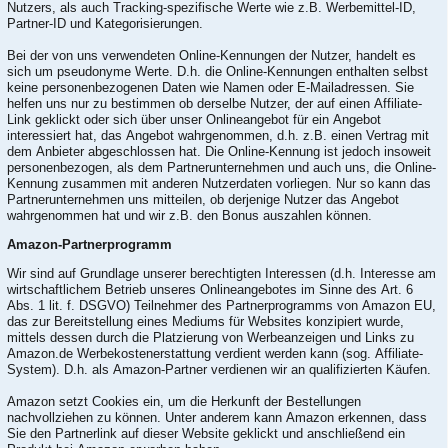
Nutzers, als auch Tracking-spezifische Werte wie z.B. Werbemittel-ID,
Partner-ID und Kategorisierungen.
Bei der von uns verwendeten Online-Kennungen der Nutzer, handelt es
sich um pseudonyme Werte. D.h. die Online-Kennungen enthalten selbst
keine personenbezogenen Daten wie Namen oder E-Mailadressen. Sie
helfen uns nur zu bestimmen ob derselbe Nutzer, der auf einen Affiliate-
Link geklickt oder sich über unser Onlineangebot für ein Angebot
interessiert hat, das Angebot wahrgenommen, d.h. z.B. einen Vertrag mit
dem Anbieter abgeschlossen hat. Die Online-Kennung ist jedoch insoweit
personenbezogen, als dem Partnerunternehmen und auch uns, die Online-
Kennung zusammen mit anderen Nutzerdaten vorliegen. Nur so kann das
Partnerunternehmen uns mitteilen, ob derjenige Nutzer das Angebot
wahrgenommen hat und wir z.B. den Bonus auszahlen können.
Amazon-Partnerprogramm
Wir sind auf Grundlage unserer berechtigten Interessen (d.h. Interesse am
wirtschaftlichem Betrieb unseres Onlineangebotes im Sinne des Art. 6
Abs. 1 lit. f. DSGVO) Teilnehmer des Partnerprogramms von Amazon EU,
das zur Bereitstellung eines Mediums für Websites konzipiert wurde,
mittels dessen durch die Platzierung von Werbeanzeigen und Links zu
Amazon.de Werbekostenerstattung verdient werden kann (sog. Affiliate-
System). D.h. als Amazon-Partner verdienen wir an qualifizierten Käufen.
Amazon setzt Cookies ein, um die Herkunft der Bestellungen
nachvollziehen zu können. Unter anderem kann Amazon erkennen, dass
Sie den Partnerlink auf dieser Website geklickt und anschließend ein