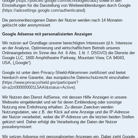
Google (
https://policies.google.com/technologies/ads
) sowie in den
Einstellungen für die Darstellung von Werbeeinblendungen durch Google
(https://adssettings.google.com/authenticated
).
Die personenbezogenen Daten der Nutzer werden nach 14 Monaten
gelöscht oder anonymisiert.
Google Adsense mit personalisierten Anzeigen
Wir nutzen auf Grundlage unserer berechtigten Interessen (d.h. Interesse
an der Analyse, Optimierung und wirtschaftlichem Betrieb unseres
Onlineangebotes im Sinne des Art. 6 Abs. 1 lit. f. DSGVO) die Dienste der
Google LLC, 1600 Amphitheatre Parkway, Mountain View, CA 94043,
USA, („Google“).
Google ist unter dem Privacy-Shield-Abkommen zertifiziert und bietet
hierdurch eine Garantie, das europäische Datenschutzrecht einzuhalten
(
https://www.privacyshield.gov/participant?
id=a2zt000000001L5AAI&status=Active
).
Wir Nutzen den Dienst AdSense, mit dessen Hilfe Anzeigen in unsere
Webseite eingeblendet und wir für deren Einblendung oder sonstige
Nutzung eine Entlohnung erhalten. Zu diesen Zwecken werden
Nutzungsdaten, wie z.B. der Klick auf eine Anzeige und die IP-Adresse
der Nutzer verarbeitet, wobei die IP-Adresse um die letzten beiden Stellen
gekürzt wird. Daher erfolgt die Verarbeitung der Daten der Nutzer
pseudonymisiert.
Wir setzen Adsense mit personalisierten Anzeigen ein. Dabei zieht Google