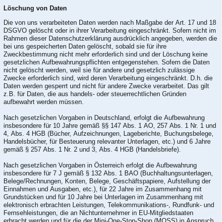
Löschung von Daten
Die von uns verarbeiteten Daten werden nach Maßgabe der Art. 17 und 18
DSGVO gelöscht oder in ihrer Verarbeitung eingeschränkt. Sofern nicht im
Rahmen dieser Datenschutzerklärung ausdrücklich angegeben, werden die
bei uns gespeicherten Daten gelöscht, sobald sie für ihre
Zweckbestimmung nicht mehr erforderlich sind und der Löschung keine
gesetzlichen Aufbewahrungspflichten entgegenstehen. Sofern die Daten
nicht gelöscht werden, weil sie für andere und gesetzlich zulässige
Zwecke erforderlich sind, wird deren Verarbeitung eingeschränkt. D.h. die
Daten werden gesperrt und nicht für andere Zwecke verarbeitet. Das gilt
z.B. für Daten, die aus handels- oder steuerrechtlichen Gründen
aufbewahrt werden müssen.
Nach gesetzlichen Vorgaben in Deutschland, erfolgt die Aufbewahrung
insbesondere für 10 Jahre gemäß §§ 147 Abs. 1 AO, 257 Abs. 1 Nr. 1 und
4, Abs. 4 HGB (Bücher, Aufzeichnungen, Lageberichte, Buchungsbelege,
Handelsbücher, für Besteuerung relevanter Unterlagen, etc.) und 6 Jahre
gemäß § 257 Abs. 1 Nr. 2 und 3, Abs. 4 HGB (Handelsbriefe).
Nach gesetzlichen Vorgaben in Österreich erfolgt die Aufbewahrung
insbesondere für 7 J gemäß § 132 Abs. 1 BAO (Buchhaltungsunterlagen,
Belege/Rechnungen, Konten, Belege, Geschäftspapiere, Aufstellung der
Einnahmen und Ausgaben, etc.), für 22 Jahre im Zusammenhang mit
Grundstücken und für 10 Jahre bei Unterlagen im Zusammenhang mit
elektronisch erbrachten Leistungen, Telekommunikations-, Rundfunk- und
Fernsehleistungen, die an Nichtunternehmer in EU-Mitgliedstaaten
erbracht werden und für die der Mini-One-Stop-Shop (MOSS) in Anspruch