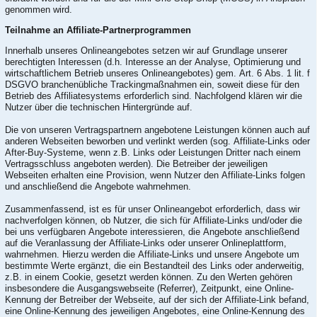
genommen wird.
Teilnahme an Affiliate-Partnerprogrammen
Innerhalb unseres Onlineangebotes setzen wir auf Grundlage unserer
berechtigten Interessen (d.h. Interesse an der Analyse, Optimierung und
wirtschaftlichem Betrieb unseres Onlineangebotes) gem. Art. 6 Abs. 1 lit. f
DSGVO branchenübliche Trackingmaßnahmen ein, soweit diese für den
Betrieb des Affiliatesystems erforderlich sind. Nachfolgend klären wir die
Nutzer über die technischen Hintergründe auf.
Die von unseren Vertragspartnern angebotene Leistungen können auch auf
anderen Webseiten beworben und verlinkt werden (sog. Affiliate-Links oder
After-Buy-Systeme, wenn z.B. Links oder Leistungen Dritter nach einem
Vertragsschluss angeboten werden). Die Betreiber der jeweiligen
Webseiten erhalten eine Provision, wenn Nutzer den Affiliate-Links folgen
und anschließend die Angebote wahrnehmen.
Zusammenfassend, ist es für unser Onlineangebot erforderlich, dass wir
nachverfolgen können, ob Nutzer, die sich für Affiliate-Links und/oder die
bei uns verfügbaren Angebote interessieren, die Angebote anschließend
auf die Veranlassung der Affiliate-Links oder unserer Onlineplattform,
wahrnehmen. Hierzu werden die Affiliate-Links und unsere Angebote um
bestimmte Werte ergänzt, die ein Bestandteil des Links oder anderweitig,
z.B. in einem Cookie, gesetzt werden können. Zu den Werten gehören
insbesondere die Ausgangswebseite (Referrer), Zeitpunkt, eine Online-
Kennung der Betreiber der Webseite, auf der sich der Affiliate-Link befand,
eine Online-Kennung des jeweiligen Angebotes, eine Online-Kennung des