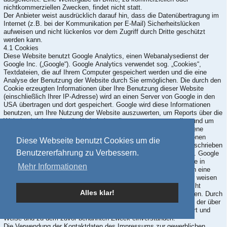
nichtkommerziellen Zwecken, findet nicht statt.
Der Anbieter weist ausdrücklich darauf hin, dass die Datenübertragung im
Internet (z.B. bei der Kommunikation per E-Mail) Sicherheitslücken
aufweisen und nicht lückenlos vor dem Zugriff durch Dritte geschützt
werden kann.
4.1 Cookies
Diese Website benutzt Google Analytics, einen Webanalysedienst der
Google Inc. („Google“). Google Analytics verwendet sog. „Cookies“,
Textdateien, die auf Ihrem Computer gespeichert werden und die eine
Analyse der Benutzung der Website durch Sie ermöglichen. Die durch den
Cookie erzeugten Informationen über Ihre Benutzung dieser Website
(einschließlich Ihrer IP-Adresse) wird an einen Server von Google in den
USA übertragen und dort gespeichert. Google wird diese Informationen
benutzen, um Ihre Nutzung der Website auszuwerten, um Reports über die
Websiteaktivitäten für die Websitebetreiber zusammenzustellen und um
weitere mit der Websitenutzung und der Internetnutzung verbundene
Dienstleistungen zu erbringen. Auch wird Google diese Informationen
Diese Webseite benutzt Cookies um die
gegebenenfalls an Dritte übertragen, sofern dies gesetzlich vorgeschrieben
Benutzererfahrung zu Verbessern.
oder soweit Dritte diese Daten im Auftrag von Google verarbeiten. Google
wird in keinem Fall Ihre IP-Adresse mit anderen Daten von Google in
Mehr Informationen
Verbindung bringen. Sie können die Installation der Cookies durch eine
entsprechende Einstellung Ihrer Browser Software verhindern; wir weisen
Sie jedoch darauf hin, dass Sie in diesem Fall gegebenenfalls nicht
Alles klar!
sämtliche Funktionen dieser Website vollumfänglich nutzen können. Durch
die Nutzung dieser Website erklären Sie sich mit der Bearbeitung der über
Sie erhobenen Daten durch Google in der zuvor beschriebenen Art und
Weise und zu dem zuvor benannten Zweck einverstanden.
Die Verwendung der Kontaktdaten des Impressums zur gewerblichen