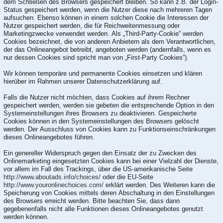
dem Schließen des Browsers gespeichert bleiben. So kann z.B. der Login-
Status gespeichert werden, wenn die Nutzer diese nach mehreren Tagen
aufsuchen. Ebenso können in einem solchen Cookie die Interessen der
Nutzer gespeichert werden, die für Reichweitenmessung oder
Marketingzwecke verwendet werden. Als „Third-Party-Cookie“ werden
Cookies bezeichnet, die von anderen Anbietern als dem Verantwortlichen,
der das Onlineangebot betreibt, angeboten werden (andernfalls, wenn es
nur dessen Cookies sind spricht man von „First-Party Cookies“).
Wir können temporäre und permanente Cookies einsetzen und klären
hierüber im Rahmen unserer Datenschutzerklärung auf.
Falls die Nutzer nicht möchten, dass Cookies auf ihrem Rechner
gespeichert werden, werden sie gebeten die entsprechende Option in den
Systemeinstellungen ihres Browsers zu deaktivieren. Gespeicherte
Cookies können in den Systemeinstellungen des Browsers gelöscht
werden. Der Ausschluss von Cookies kann zu Funktionseinschränkungen
dieses Onlineangebotes führen.
Ein genereller Widerspruch gegen den Einsatz der zu Zwecken des
Onlinemarketing eingesetzten Cookies kann bei einer Vielzahl der Dienste,
vor allem im Fall des Trackings, über die US-amerikanische Seite
http://www.aboutads.info/choices/
oder die EU-Seite
http://www.youronlinechoices.com/
erklärt werden. Des Weiteren kann die
Speicherung von Cookies mittels deren Abschaltung in den Einstellungen
des Browsers erreicht werden. Bitte beachten Sie, dass dann
gegebenenfalls nicht alle Funktionen dieses Onlineangebotes genutzt
werden können.