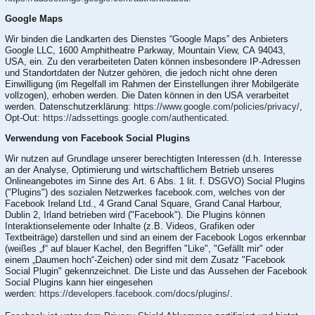
Google Maps
Wir binden die Landkarten des Dienstes “Google Maps” des Anbieters
Google LLC, 1600 Amphitheatre Parkway, Mountain View, CA 94043,
USA, ein. Zu den verarbeiteten Daten können insbesondere IP-Adressen
und Standortdaten der Nutzer gehören, die jedoch nicht ohne deren
Einwilligung (im Regelfall im Rahmen der Einstellungen ihrer Mobilgeräte
vollzogen), erhoben werden. Die Daten können in den USA verarbeitet
werden. Datenschutzerklärung:
https://www.google.com/policies/privacy/
,
Opt-Out:
https://adssettings.google.com/authenticated
.
Verwendung von Facebook Social Plugins
Wir nutzen auf Grundlage unserer berechtigten Interessen (d.h. Interesse
an der Analyse, Optimierung und wirtschaftlichem Betrieb unseres
Onlineangebotes im Sinne des Art. 6 Abs. 1 lit. f. DSGVO) Social Plugins
("Plugins") des sozialen Netzwerkes facebook.com, welches von der
Facebook Ireland Ltd., 4 Grand Canal Square, Grand Canal Harbour,
Dublin 2, Irland betrieben wird ("Facebook"). Die Plugins können
Interaktionselemente oder Inhalte (z.B. Videos, Grafiken oder
Textbeiträge) darstellen und sind an einem der Facebook Logos erkennbar
(weißes „f“ auf blauer Kachel, den Begriffen "Like", "Gefällt mir" oder
einem „Daumen hoch“-Zeichen) oder sind mit dem Zusatz "Facebook
Social Plugin" gekennzeichnet. Die Liste und das Aussehen der Facebook
Social Plugins kann hier eingesehen
werden:
https://developers.facebook.com/docs/plugins/
.