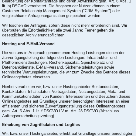
Bearbeitung der Kontaktanfrage und deren Abwicklung gem. Art. 6 Abs. 1
lit. b) DSGVO verarbeitet. Die Angaben der Nutzer können in einem
Customer-Relationship-Management System ("CRM System") oder
vergleichbarer Anfragenorganisation gespeichert werden.
Wir löschen die Anfragen, sofern diese nicht mehr erforderlich sind. Wir
überprüfen die Erforderlichkeit alle zwei Jahre; Ferner gelten die
gesetzlichen Archivierungspflichten.
Hosting und E-Mail-Versand
Die von uns in Anspruch genommenen Hosting-Leistungen dienen der
Zurverfügungstellung der folgenden Leistungen: Infrastruktur- und
Plattformdienstleistungen, Rechenkapazität, Speicherplatz und
Datenbankdienste, E-Mail-Versand, Sicherheitsleistungen sowie
technische Wartungsleistungen, die wir zum Zwecke des Betriebs dieses
Onlineangebotes einsetzen.
Hierbei verarbeiten wir, bzw. unser Hostinganbieter Bestandsdaten,
Kontaktdaten, Inhaltsdaten, Vertragsdaten, Nutzungsdaten, Meta- und
Kommunikationsdaten von Kunden, Interessenten und Besuchern dieses
Onlineangebotes auf Grundlage unserer berechtigten Interessen an einer
effizienten und sicheren Zurverfügungstellung dieses Onlineangebotes
gem. Art. 6 Abs. 1 lit. f DSGVO i.V.m. Art. 28 DSGVO (Abschluss
Auftragsverarbeitungsvertrag).
Erhebung von Zugriffsdaten und Logfiles
Wir, bzw. unser Hostinganbieter, erhebt auf Grundlage unserer berechtigten