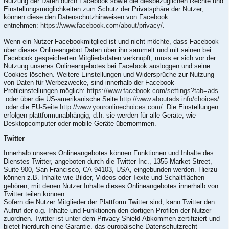
Nutzung der Daten durch Facebook sowie die diesbezüglichen Rechte und
Einstellungsmöglichkeiten zum Schutz der Privatsphäre der Nutzer,
können diese den Datenschutzhinweisen von Facebook
entnehmen:
https://www.facebook.com/about/privacy/
.
Wenn ein Nutzer Facebookmitglied ist und nicht möchte, dass Facebook
über dieses Onlineangebot Daten über ihn sammelt und mit seinen bei
Facebook gespeicherten Mitgliedsdaten verknüpft, muss er sich vor der
Nutzung unseres Onlineangebotes bei Facebook ausloggen und seine
Cookies löschen. Weitere Einstellungen und Widersprüche zur Nutzung
von Daten für Werbezwecke, sind innerhalb der Facebook-
Profileinstellungen möglich:
https://www.facebook.com/settings?tab=ads
oder über die US-amerikanische Seite
http://www.aboutads.info/choices/
oder die EU-Seite
http://www.youronlinechoices.com/
. Die Einstellungen
erfolgen plattformunabhängig, d.h. sie werden für alle Geräte, wie
Desktopcomputer oder mobile Geräte übernommen.
Twitter
Innerhalb unseres Onlineangebotes können Funktionen und Inhalte des
Dienstes Twitter, angeboten durch die Twitter Inc., 1355 Market Street,
Suite 900, San Francisco, CA 94103, USA, eingebunden werden. Hierzu
können z.B. Inhalte wie Bilder, Videos oder Texte und Schaltflächen
gehören, mit denen Nutzer Inhalte dieses Onlineangebotes innerhalb von
Twitter teilen können.
Sofern die Nutzer Mitglieder der Plattform Twitter sind, kann Twitter den
Aufruf der o.g. Inhalte und Funktionen den dortigen Profilen der Nutzer
zuordnen. Twitter ist unter dem Privacy-Shield-Abkommen zertifiziert und
bietet hierdurch eine Garantie, das europäische Datenschutzrecht