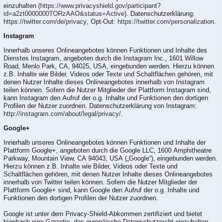
einzuhalten (
https://www.privacyshield.gov/participant?
id=a2zt0000000TORzAAO&status=Active
). Datenschutzerklärung:
https://twitter.com/de/privacy
, Opt-Out:
https://twitter.com/personalization
.
Instagram
Innerhalb unseres Onlineangebotes können Funktionen und Inhalte des
Dienstes Instagram, angeboten durch die Instagram Inc., 1601 Willow
Road, Menlo Park, CA, 94025, USA, eingebunden werden. Hierzu können
z.B. Inhalte wie Bilder, Videos oder Texte und Schaltflächen gehören, mit
denen Nutzer Inhalte dieses Onlineangebotes innerhalb von Instagram
teilen können. Sofern die Nutzer Mitglieder der Plattform Instagram sind,
kann Instagram den Aufruf der o.g. Inhalte und Funktionen den dortigen
Profilen der Nutzer zuordnen. Datenschutzerklärung von Instagram:
http://instagram.com/about/legal/privacy/
.
Google+
Innerhalb unseres Onlineangebotes können Funktionen und Inhalte der
Plattform Google+, angeboten durch die Google LLC, 1600 Amphitheatre
Parkway, Mountain View, CA 94043, USA („Google“), eingebunden werden.
Hierzu können z.B. Inhalte wie Bilder, Videos oder Texte und
Schaltflächen gehören, mit denen Nutzer Inhalte dieses Onlineangebotes
innerhalb von Twitter teilen können. Sofern die Nutzer Mitglieder der
Plattform Google+ sind, kann Google den Aufruf der o.g. Inhalte und
Funktionen den dortigen Profilen der Nutzer zuordnen.
Google ist unter dem Privacy-Shield-Abkommen zertifiziert und bietet
hierdurch eine Garantie, das europäische Datenschutzrecht einzuhalten