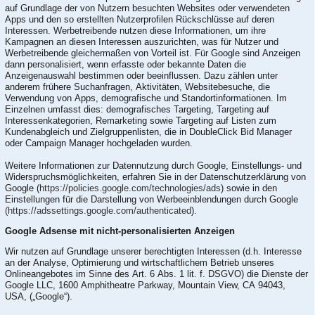
auf Grundlage der von Nutzern besuchten Websites oder verwendeten
Apps und den so erstellten Nutzerprofilen Rückschlüsse auf deren
Interessen. Werbetreibende nutzen diese Informationen, um ihre
Kampagnen an diesen Interessen auszurichten, was für Nutzer und
Werbetreibende gleichermaßen von Vorteil ist. Für Google sind Anzeigen
dann personalisiert, wenn erfasste oder bekannte Daten die
Anzeigenauswahl bestimmen oder beeinflussen. Dazu zählen unter
anderem frühere Suchanfragen, Aktivitäten, Websitebesuche, die
Verwendung von Apps, demografische und Standortinformationen. Im
Einzelnen umfasst dies: demografisches Targeting, Targeting auf
Interessenkategorien, Remarketing sowie Targeting auf Listen zum
Kundenabgleich und Zielgruppenlisten, die in DoubleClick Bid Manager
oder Campaign Manager hochgeladen wurden.
Weitere Informationen zur Datennutzung durch Google, Einstellungs- und
Widerspruchsmöglichkeiten, erfahren Sie in der Datenschutzerklärung von
Google (
https://policies.google.com/technologies/ads
) sowie in den
Einstellungen für die Darstellung von Werbeeinblendungen durch Google
(https://adssettings.google.com/authenticated
).
Google Adsense mit nicht-personalisierten Anzeigen
Wir nutzen auf Grundlage unserer berechtigten Interessen (d.h. Interesse
an der Analyse, Optimierung und wirtschaftlichem Betrieb unseres
Onlineangebotes im Sinne des Art. 6 Abs. 1 lit. f. DSGVO) die Dienste der
Google LLC, 1600 Amphitheatre Parkway, Mountain View, CA 94043,
USA, („Google“).