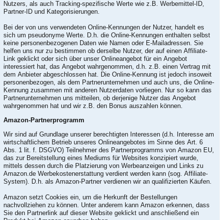
Nutzers, als auch Tracking-spezifische Werte wie z.B. Werbemittel-ID,
Partner-ID und Kategorisierungen.
Bei der von uns verwendeten Online-Kennungen der Nutzer, handelt es
sich um pseudonyme Werte. D.h. die Online-Kennungen enthalten selbst
keine personenbezogenen Daten wie Namen oder E-Mailadressen. Sie
helfen uns nur zu bestimmen ob derselbe Nutzer, der auf einen Affiliate-
Link geklickt oder sich über unser Onlineangebot für ein Angebot
interessiert hat, das Angebot wahrgenommen, d.h. z.B. einen Vertrag mit
dem Anbieter abgeschlossen hat. Die Online-Kennung ist jedoch insoweit
personenbezogen, als dem Partnerunternehmen und auch uns, die Online-
Kennung zusammen mit anderen Nutzerdaten vorliegen. Nur so kann das
Partnerunternehmen uns mitteilen, ob derjenige Nutzer das Angebot
wahrgenommen hat und wir z.B. den Bonus auszahlen können.
Amazon-Partnerprogramm
Wir sind auf Grundlage unserer berechtigten Interessen (d.h. Interesse am
wirtschaftlichem Betrieb unseres Onlineangebotes im Sinne des Art. 6
Abs. 1 lit. f. DSGVO) Teilnehmer des Partnerprogramms von Amazon EU,
das zur Bereitstellung eines Mediums für Websites konzipiert wurde,
mittels dessen durch die Platzierung von Werbeanzeigen und Links zu
Amazon.de Werbekostenerstattung verdient werden kann (sog. Affiliate-
System). D.h. als Amazon-Partner verdienen wir an qualifizierten Käufen.
Amazon setzt Cookies ein, um die Herkunft der Bestellungen
nachvollziehen zu können. Unter anderem kann Amazon erkennen, dass
Sie den Partnerlink auf dieser Website geklickt und anschließend ein