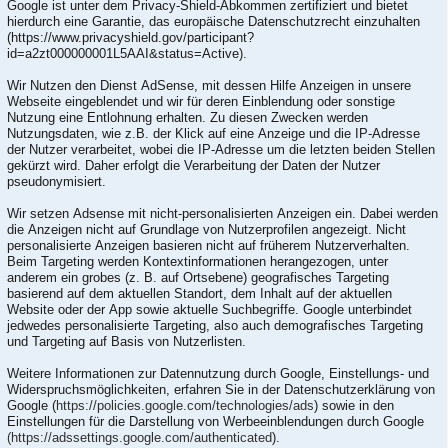
Google ist unter dem Privacy-Shield-Abkommen zertifiziert und bietet
hierdurch eine Garantie, das europäische Datenschutzrecht einzuhalten
(https://www.privacyshield.gov/participant?
id=a2zt000000001L5AAI&status=Active).
Wir Nutzen den Dienst AdSense, mit dessen Hilfe Anzeigen in unsere
Webseite eingeblendet und wir für deren Einblendung oder sonstige
Nutzung eine Entlohnung erhalten. Zu diesen Zwecken werden
Nutzungsdaten, wie z.B. der Klick auf eine Anzeige und die IP-Adresse
der Nutzer verarbeitet, wobei die IP-Adresse um die letzten beiden Stellen
gekürzt wird. Daher erfolgt die Verarbeitung der Daten der Nutzer
pseudonymisiert.
Wir setzen Adsense mit nicht-personalisierten Anzeigen ein. Dabei werden
die Anzeigen nicht auf Grundlage von Nutzerprofilen angezeigt. Nicht
personalisierte Anzeigen basieren nicht auf früherem Nutzerverhalten.
Beim Targeting werden Kontextinformationen herangezogen, unter
anderem ein grobes (z. B. auf Ortsebene) geografisches Targeting
basierend auf dem aktuellen Standort, dem Inhalt auf der aktuellen
Website oder der App sowie aktuelle Suchbegriffe. Google unterbindet
jedwedes personalisierte Targeting, also auch demografisches Targeting
und Targeting auf Basis von Nutzerlisten.
Weitere Informationen zur Datennutzung durch Google, Einstellungs- und
Widerspruchsmöglichkeiten, erfahren Sie in der Datenschutzerklärung von
Google (
https://policies.google.com/technologies/ads
) sowie in den
Einstellungen für die Darstellung von Werbeeinblendungen durch Google
(https://adssettings.google.com/authenticated
).