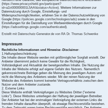
(
https://www.privacyshield.gov/participant?
id=a2zt000000001L5AAI&status=Active
). Weitere Informationen zur
Datennutzung durch Google, Einstellungs- und
Widerspruchsmöglichkeiten, erfahren Sie in der Datenschutzerklärung von
Google (
https://policies.google.com/technologies/ads
) sowie in den
Einstellungen für die Darstellung von Werbeeinblendungen durch Google
(https://adssettings.google.com/authenticated
).
Erstellt mit Datenschutz-Generator.de von RA Dr. Thomas Schwenke
Impressum
Rechtliche Informationen und Hinweise -Disclaimer
-
1.Haftungsbeschränkung:
Die Inhalte dieser Website werden mit größtmöglicher Sorgfalt erstellt. Der
Anbieter übernimmt jedoch keine Gewähr für die Richtigkeit,
Vollständigkeit und Aktualität der bereitgestellten Inhalte. Die Nutzung der
Inhalte der Website erfolgt auf eigene Gefahr des Nutzers. Namentlich
gekennzeichnete Beiträge geben die Meinung des jeweiligen Autors und
nicht die Meinung des Anbieters wieder. Mit der reinen Nutzung der
Website des Anbieters kommt keinerlei Vertragsverhältnis zwischen dem
Nutzer und dem Anbieter zustande.
2. Externe Links
Diese Website enthält Verknüpfungen zu Websites Dritter ("externe
Links"). Diese Websites unterliegen der Haftung der jeweiligen Betreiber.
Der Anbieter hat bei der erstmaligen Verknüpfung der externen Links die
fremden Inhalte daraufhin überprüft, ob etwaige Rechtsverstöße bestehen.
Zu dem Zeitpunkt waren keine Rechtsverstöße ersichtlich. Der Anbieter