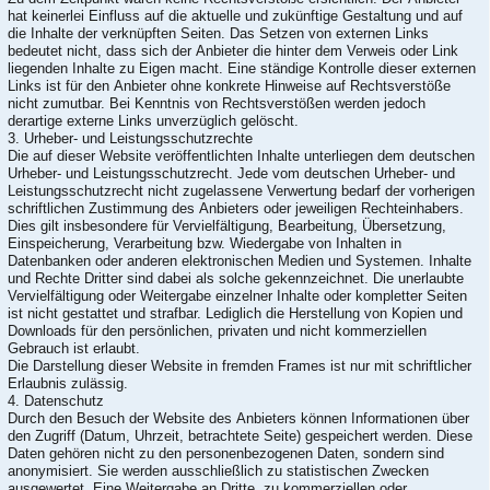
hat keinerlei Einfluss auf die aktuelle und zukünftige Gestaltung und auf
die Inhalte der verknüpften Seiten. Das Setzen von externen Links
bedeutet nicht, dass sich der Anbieter die hinter dem Verweis oder Link
liegenden Inhalte zu Eigen macht. Eine ständige Kontrolle dieser externen
Links ist für den Anbieter ohne konkrete Hinweise auf Rechtsverstöße
nicht zumutbar. Bei Kenntnis von Rechtsverstößen werden jedoch
derartige externe Links unverzüglich gelöscht.
3. Urheber- und Leistungsschutzrechte
Die auf dieser Website veröffentlichten Inhalte unterliegen dem deutschen
Urheber- und Leistungsschutzrecht. Jede vom deutschen Urheber- und
Leistungsschutzrecht nicht zugelassene Verwertung bedarf der vorherigen
schriftlichen Zustimmung des Anbieters oder jeweiligen Rechteinhabers.
Dies gilt insbesondere für Vervielfältigung, Bearbeitung, Übersetzung,
Einspeicherung, Verarbeitung bzw. Wiedergabe von Inhalten in
Datenbanken oder anderen elektronischen Medien und Systemen. Inhalte
und Rechte Dritter sind dabei als solche gekennzeichnet. Die unerlaubte
Vervielfältigung oder Weitergabe einzelner Inhalte oder kompletter Seiten
ist nicht gestattet und strafbar. Lediglich die Herstellung von Kopien und
Downloads für den persönlichen, privaten und nicht kommerziellen
Gebrauch ist erlaubt.
Die Darstellung dieser Website in fremden Frames ist nur mit schriftlicher
Erlaubnis zulässig.
4. Datenschutz
Durch den Besuch der Website des Anbieters können Informationen über
den Zugriff (Datum, Uhrzeit, betrachtete Seite) gespeichert werden. Diese
Daten gehören nicht zu den personenbezogenen Daten, sondern sind
anonymisiert. Sie werden ausschließlich zu statistischen Zwecken
ausgewertet. Eine Weitergabe an Dritte, zu kommerziellen oder