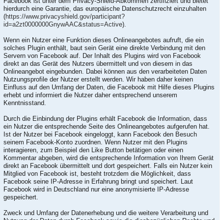
Facebook ist unter dem Privacy-Shield-Abkommen zertifiziert und bietet
hierdurch eine Garantie, das europäische Datenschutzrecht einzuhalten
(
https://www.privacyshield.gov/participant?
id=a2zt0000000GnywAAC&status=Active
).
Wenn ein Nutzer eine Funktion dieses Onlineangebotes aufruft, die ein
solches Plugin enthält, baut sein Gerät eine direkte Verbindung mit den
Servern von Facebook auf. Der Inhalt des Plugins wird von Facebook
direkt an das Gerät des Nutzers übermittelt und von diesem in das
Onlineangebot eingebunden. Dabei können aus den verarbeiteten Daten
Nutzungsprofile der Nutzer erstellt werden. Wir haben daher keinen
Einfluss auf den Umfang der Daten, die Facebook mit Hilfe dieses Plugins
erhebt und informiert die Nutzer daher entsprechend unserem
Kenntnisstand.
Durch die Einbindung der Plugins erhält Facebook die Information, dass
ein Nutzer die entsprechende Seite des Onlineangebotes aufgerufen hat.
Ist der Nutzer bei Facebook eingeloggt, kann Facebook den Besuch
seinem Facebook-Konto zuordnen. Wenn Nutzer mit den Plugins
interagieren, zum Beispiel den Like Button betätigen oder einen
Kommentar abgeben, wird die entsprechende Information von Ihrem Gerät
direkt an Facebook übermittelt und dort gespeichert. Falls ein Nutzer kein
Mitglied von Facebook ist, besteht trotzdem die Möglichkeit, dass
Facebook seine IP-Adresse in Erfahrung bringt und speichert. Laut
Facebook wird in Deutschland nur eine anonymisierte IP-Adresse
gespeichert.
Zweck und Umfang der Datenerhebung und die weitere Verarbeitung und