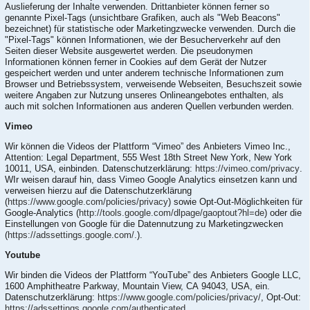
Auslieferung der Inhalte verwenden. Drittanbieter können ferner so
genannte Pixel-Tags (unsichtbare Grafiken, auch als "Web Beacons"
bezeichnet) für statistische oder Marketingzwecke verwenden. Durch die
"Pixel-Tags" können Informationen, wie der Besucherverkehr auf den
Seiten dieser Website ausgewertet werden. Die pseudonymen
Informationen können ferner in Cookies auf dem Gerät der Nutzer
gespeichert werden und unter anderem technische Informationen zum
Browser und Betriebssystem, verweisende Webseiten, Besuchszeit sowie
weitere Angaben zur Nutzung unseres Onlineangebotes enthalten, als
auch mit solchen Informationen aus anderen Quellen verbunden werden.
Vimeo
Wir können die Videos der Plattform “Vimeo” des Anbieters Vimeo Inc.,
Attention: Legal Department, 555 West 18th Street New York, New York
10011, USA, einbinden. Datenschutzerklärung:
https://vimeo.com/privacy
.
WIr weisen darauf hin, dass Vimeo Google Analytics einsetzen kann und
verweisen hierzu auf die Datenschutzerklärung
(
https://www.google.com/policies/privacy
) sowie Opt-Out-Möglichkeiten für
Google-Analytics (
http://tools.google.com/dlpage/gaoptout?hl=de
) oder die
Einstellungen von Google für die Datennutzung zu Marketingzwecken
(
https://adssettings.google.com/.
).
Youtube
Wir binden die Videos der Plattform “YouTube” des Anbieters Google LLC,
1600 Amphitheatre Parkway, Mountain View, CA 94043, USA, ein.
Datenschutzerklärung:
https://www.google.com/policies/privacy/
, Opt-Out:
https://adssettings.google.com/authenticated
.