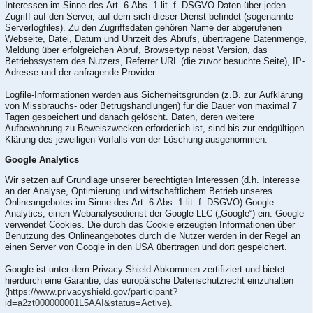
Interessen im Sinne des Art. 6 Abs. 1 lit. f. DSGVO Daten über jeden
Zugriff auf den Server, auf dem sich dieser Dienst befindet (sogenannte
Serverlogfiles). Zu den Zugriffsdaten gehören Name der abgerufenen
Webseite, Datei, Datum und Uhrzeit des Abrufs, übertragene Datenmenge,
Meldung über erfolgreichen Abruf, Browsertyp nebst Version, das
Betriebssystem des Nutzers, Referrer URL (die zuvor besuchte Seite), IP-
Adresse und der anfragende Provider.
Logfile-Informationen werden aus Sicherheitsgründen (z.B. zur Aufklärung
von Missbrauchs- oder Betrugshandlungen) für die Dauer von maximal 7
Tagen gespeichert und danach gelöscht. Daten, deren weitere
Aufbewahrung zu Beweiszwecken erforderlich ist, sind bis zur endgültigen
Klärung des jeweiligen Vorfalls von der Löschung ausgenommen.
Google Analytics
Wir setzen auf Grundlage unserer berechtigten Interessen (d.h. Interesse
an der Analyse, Optimierung und wirtschaftlichem Betrieb unseres
Onlineangebotes im Sinne des Art. 6 Abs. 1 lit. f. DSGVO) Google
Analytics, einen Webanalysedienst der Google LLC („Google“) ein. Google
verwendet Cookies. Die durch das Cookie erzeugten Informationen über
Benutzung des Onlineangebotes durch die Nutzer werden in der Regel an
einen Server von Google in den USA übertragen und dort gespeichert.
Google ist unter dem Privacy-Shield-Abkommen zertifiziert und bietet
hierdurch eine Garantie, das europäische Datenschutzrecht einzuhalten
(
https://www.privacyshield.gov/participant?
id=a2zt000000001L5AAI&status=Active
).