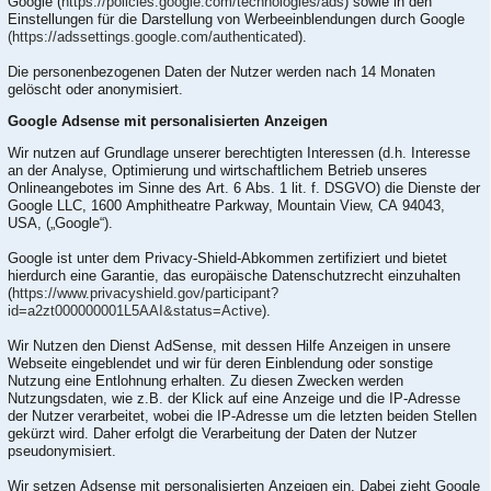
Google (
https://policies.google.com/technologies/ads
) sowie in den
Einstellungen für die Darstellung von Werbeeinblendungen durch Google
(https://adssettings.google.com/authenticated
).
Die personenbezogenen Daten der Nutzer werden nach 14 Monaten
gelöscht oder anonymisiert.
Google Adsense mit personalisierten Anzeigen
Wir nutzen auf Grundlage unserer berechtigten Interessen (d.h. Interesse
an der Analyse, Optimierung und wirtschaftlichem Betrieb unseres
Onlineangebotes im Sinne des Art. 6 Abs. 1 lit. f. DSGVO) die Dienste der
Google LLC, 1600 Amphitheatre Parkway, Mountain View, CA 94043,
USA, („Google“).
Google ist unter dem Privacy-Shield-Abkommen zertifiziert und bietet
hierdurch eine Garantie, das europäische Datenschutzrecht einzuhalten
(
https://www.privacyshield.gov/participant?
id=a2zt000000001L5AAI&status=Active
).
Wir Nutzen den Dienst AdSense, mit dessen Hilfe Anzeigen in unsere
Webseite eingeblendet und wir für deren Einblendung oder sonstige
Nutzung eine Entlohnung erhalten. Zu diesen Zwecken werden
Nutzungsdaten, wie z.B. der Klick auf eine Anzeige und die IP-Adresse
der Nutzer verarbeitet, wobei die IP-Adresse um die letzten beiden Stellen
gekürzt wird. Daher erfolgt die Verarbeitung der Daten der Nutzer
pseudonymisiert.
Wir setzen Adsense mit personalisierten Anzeigen ein. Dabei zieht Google