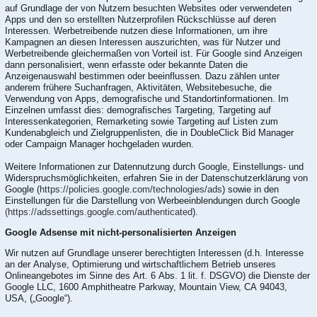
auf Grundlage der von Nutzern besuchten Websites oder verwendeten
Apps und den so erstellten Nutzerprofilen Rückschlüsse auf deren
Interessen. Werbetreibende nutzen diese Informationen, um ihre
Kampagnen an diesen Interessen auszurichten, was für Nutzer und
Werbetreibende gleichermaßen von Vorteil ist. Für Google sind Anzeigen
dann personalisiert, wenn erfasste oder bekannte Daten die
Anzeigenauswahl bestimmen oder beeinflussen. Dazu zählen unter
anderem frühere Suchanfragen, Aktivitäten, Websitebesuche, die
Verwendung von Apps, demografische und Standortinformationen. Im
Einzelnen umfasst dies: demografisches Targeting, Targeting auf
Interessenkategorien, Remarketing sowie Targeting auf Listen zum
Kundenabgleich und Zielgruppenlisten, die in DoubleClick Bid Manager
oder Campaign Manager hochgeladen wurden.
Weitere Informationen zur Datennutzung durch Google, Einstellungs- und
Widerspruchsmöglichkeiten, erfahren Sie in der Datenschutzerklärung von
Google (
https://policies.google.com/technologies/ads
) sowie in den
Einstellungen für die Darstellung von Werbeeinblendungen durch Google
(https://adssettings.google.com/authenticated
).
Google Adsense mit nicht-personalisierten Anzeigen
Wir nutzen auf Grundlage unserer berechtigten Interessen (d.h. Interesse
an der Analyse, Optimierung und wirtschaftlichem Betrieb unseres
Onlineangebotes im Sinne des Art. 6 Abs. 1 lit. f. DSGVO) die Dienste der
Google LLC, 1600 Amphitheatre Parkway, Mountain View, CA 94043,
USA, („Google“).