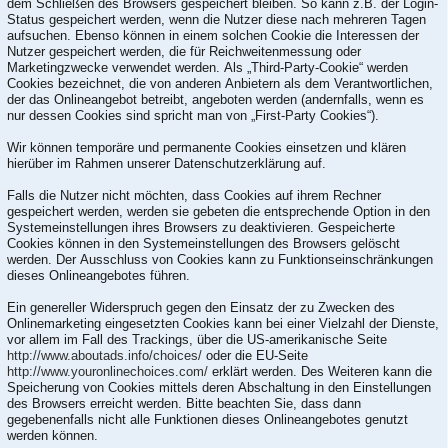
dem Schließen des Browsers gespeichert bleiben. So kann z.B. der Login-
Status gespeichert werden, wenn die Nutzer diese nach mehreren Tagen
aufsuchen. Ebenso können in einem solchen Cookie die Interessen der
Nutzer gespeichert werden, die für Reichweitenmessung oder
Marketingzwecke verwendet werden. Als „Third-Party-Cookie“ werden
Cookies bezeichnet, die von anderen Anbietern als dem Verantwortlichen,
der das Onlineangebot betreibt, angeboten werden (andernfalls, wenn es
nur dessen Cookies sind spricht man von „First-Party Cookies“).
Wir können temporäre und permanente Cookies einsetzen und klären
hierüber im Rahmen unserer Datenschutzerklärung auf.
Falls die Nutzer nicht möchten, dass Cookies auf ihrem Rechner
gespeichert werden, werden sie gebeten die entsprechende Option in den
Systemeinstellungen ihres Browsers zu deaktivieren. Gespeicherte
Cookies können in den Systemeinstellungen des Browsers gelöscht
werden. Der Ausschluss von Cookies kann zu Funktionseinschränkungen
dieses Onlineangebotes führen.
Ein genereller Widerspruch gegen den Einsatz der zu Zwecken des
Onlinemarketing eingesetzten Cookies kann bei einer Vielzahl der Dienste,
vor allem im Fall des Trackings, über die US-amerikanische Seite
http://www.aboutads.info/choices/
oder die EU-Seite
http://www.youronlinechoices.com/
erklärt werden. Des Weiteren kann die
Speicherung von Cookies mittels deren Abschaltung in den Einstellungen
des Browsers erreicht werden. Bitte beachten Sie, dass dann
gegebenenfalls nicht alle Funktionen dieses Onlineangebotes genutzt
werden können.