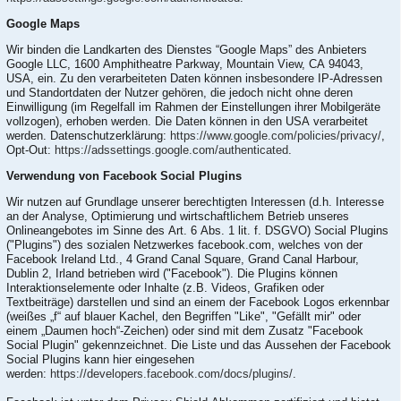
Google Maps
Wir binden die Landkarten des Dienstes “Google Maps” des Anbieters
Google LLC, 1600 Amphitheatre Parkway, Mountain View, CA 94043,
USA, ein. Zu den verarbeiteten Daten können insbesondere IP-Adressen
und Standortdaten der Nutzer gehören, die jedoch nicht ohne deren
Einwilligung (im Regelfall im Rahmen der Einstellungen ihrer Mobilgeräte
vollzogen), erhoben werden. Die Daten können in den USA verarbeitet
werden. Datenschutzerklärung:
https://www.google.com/policies/privacy/
,
Opt-Out:
https://adssettings.google.com/authenticated
.
Verwendung von Facebook Social Plugins
Wir nutzen auf Grundlage unserer berechtigten Interessen (d.h. Interesse
an der Analyse, Optimierung und wirtschaftlichem Betrieb unseres
Onlineangebotes im Sinne des Art. 6 Abs. 1 lit. f. DSGVO) Social Plugins
("Plugins") des sozialen Netzwerkes facebook.com, welches von der
Facebook Ireland Ltd., 4 Grand Canal Square, Grand Canal Harbour,
Dublin 2, Irland betrieben wird ("Facebook"). Die Plugins können
Interaktionselemente oder Inhalte (z.B. Videos, Grafiken oder
Textbeiträge) darstellen und sind an einem der Facebook Logos erkennbar
(weißes „f“ auf blauer Kachel, den Begriffen "Like", "Gefällt mir" oder
einem „Daumen hoch“-Zeichen) oder sind mit dem Zusatz "Facebook
Social Plugin" gekennzeichnet. Die Liste und das Aussehen der Facebook
Social Plugins kann hier eingesehen
werden:
https://developers.facebook.com/docs/plugins/
.