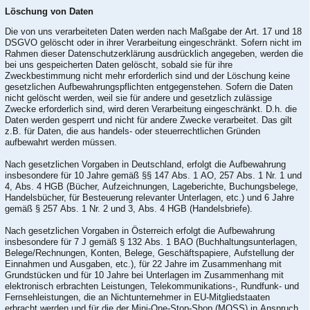
Löschung von Daten
Die von uns verarbeiteten Daten werden nach Maßgabe der Art. 17 und 18
DSGVO gelöscht oder in ihrer Verarbeitung eingeschränkt. Sofern nicht im
Rahmen dieser Datenschutzerklärung ausdrücklich angegeben, werden die
bei uns gespeicherten Daten gelöscht, sobald sie für ihre
Zweckbestimmung nicht mehr erforderlich sind und der Löschung keine
gesetzlichen Aufbewahrungspflichten entgegenstehen. Sofern die Daten
nicht gelöscht werden, weil sie für andere und gesetzlich zulässige
Zwecke erforderlich sind, wird deren Verarbeitung eingeschränkt. D.h. die
Daten werden gesperrt und nicht für andere Zwecke verarbeitet. Das gilt
z.B. für Daten, die aus handels- oder steuerrechtlichen Gründen
aufbewahrt werden müssen.
Nach gesetzlichen Vorgaben in Deutschland, erfolgt die Aufbewahrung
insbesondere für 10 Jahre gemäß §§ 147 Abs. 1 AO, 257 Abs. 1 Nr. 1 und
4, Abs. 4 HGB (Bücher, Aufzeichnungen, Lageberichte, Buchungsbelege,
Handelsbücher, für Besteuerung relevanter Unterlagen, etc.) und 6 Jahre
gemäß § 257 Abs. 1 Nr. 2 und 3, Abs. 4 HGB (Handelsbriefe).
Nach gesetzlichen Vorgaben in Österreich erfolgt die Aufbewahrung
insbesondere für 7 J gemäß § 132 Abs. 1 BAO (Buchhaltungsunterlagen,
Belege/Rechnungen, Konten, Belege, Geschäftspapiere, Aufstellung der
Einnahmen und Ausgaben, etc.), für 22 Jahre im Zusammenhang mit
Grundstücken und für 10 Jahre bei Unterlagen im Zusammenhang mit
elektronisch erbrachten Leistungen, Telekommunikations-, Rundfunk- und
Fernsehleistungen, die an Nichtunternehmer in EU-Mitgliedstaaten
erbracht werden und für die der Mini-One-Stop-Shop (MOSS) in Anspruch