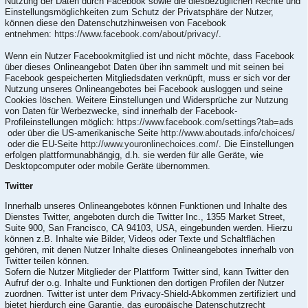
Nutzung der Daten durch Facebook sowie die diesbezüglichen Rechte und
Einstellungsmöglichkeiten zum Schutz der Privatsphäre der Nutzer,
können diese den Datenschutzhinweisen von Facebook
entnehmen:
https://www.facebook.com/about/privacy/
.
Wenn ein Nutzer Facebookmitglied ist und nicht möchte, dass Facebook
über dieses Onlineangebot Daten über ihn sammelt und mit seinen bei
Facebook gespeicherten Mitgliedsdaten verknüpft, muss er sich vor der
Nutzung unseres Onlineangebotes bei Facebook ausloggen und seine
Cookies löschen. Weitere Einstellungen und Widersprüche zur Nutzung
von Daten für Werbezwecke, sind innerhalb der Facebook-
Profileinstellungen möglich:
https://www.facebook.com/settings?tab=ads
oder über die US-amerikanische Seite
http://www.aboutads.info/choices/
oder die EU-Seite
http://www.youronlinechoices.com/
. Die Einstellungen
erfolgen plattformunabhängig, d.h. sie werden für alle Geräte, wie
Desktopcomputer oder mobile Geräte übernommen.
Twitter
Innerhalb unseres Onlineangebotes können Funktionen und Inhalte des
Dienstes Twitter, angeboten durch die Twitter Inc., 1355 Market Street,
Suite 900, San Francisco, CA 94103, USA, eingebunden werden. Hierzu
können z.B. Inhalte wie Bilder, Videos oder Texte und Schaltflächen
gehören, mit denen Nutzer Inhalte dieses Onlineangebotes innerhalb von
Twitter teilen können.
Sofern die Nutzer Mitglieder der Plattform Twitter sind, kann Twitter den
Aufruf der o.g. Inhalte und Funktionen den dortigen Profilen der Nutzer
zuordnen. Twitter ist unter dem Privacy-Shield-Abkommen zertifiziert und
bietet hierdurch eine Garantie, das europäische Datenschutzrecht