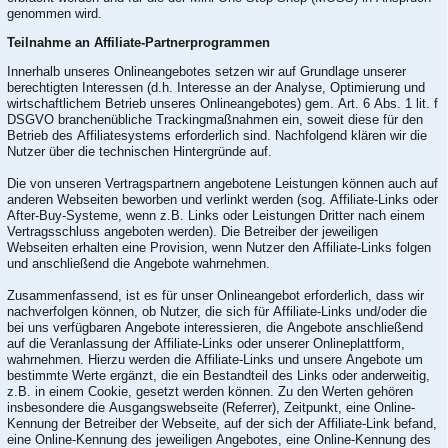
genommen wird.
Teilnahme an Affiliate-Partnerprogrammen
Innerhalb unseres Onlineangebotes setzen wir auf Grundlage unserer
berechtigten Interessen (d.h. Interesse an der Analyse, Optimierung und
wirtschaftlichem Betrieb unseres Onlineangebotes) gem. Art. 6 Abs. 1 lit. f
DSGVO branchenübliche Trackingmaßnahmen ein, soweit diese für den
Betrieb des Affiliatesystems erforderlich sind. Nachfolgend klären wir die
Nutzer über die technischen Hintergründe auf.
Die von unseren Vertragspartnern angebotene Leistungen können auch auf
anderen Webseiten beworben und verlinkt werden (sog. Affiliate-Links oder
After-Buy-Systeme, wenn z.B. Links oder Leistungen Dritter nach einem
Vertragsschluss angeboten werden). Die Betreiber der jeweiligen
Webseiten erhalten eine Provision, wenn Nutzer den Affiliate-Links folgen
und anschließend die Angebote wahrnehmen.
Zusammenfassend, ist es für unser Onlineangebot erforderlich, dass wir
nachverfolgen können, ob Nutzer, die sich für Affiliate-Links und/oder die
bei uns verfügbaren Angebote interessieren, die Angebote anschließend
auf die Veranlassung der Affiliate-Links oder unserer Onlineplattform,
wahrnehmen. Hierzu werden die Affiliate-Links und unsere Angebote um
bestimmte Werte ergänzt, die ein Bestandteil des Links oder anderweitig,
z.B. in einem Cookie, gesetzt werden können. Zu den Werten gehören
insbesondere die Ausgangswebseite (Referrer), Zeitpunkt, eine Online-
Kennung der Betreiber der Webseite, auf der sich der Affiliate-Link befand,
eine Online-Kennung des jeweiligen Angebotes, eine Online-Kennung des