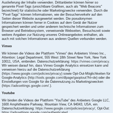
Auslieferung der Inhalte verwenden. Drittanbieter können ferner so
genannte Pixel-Tags (unsichtbare Grafiken, auch als "Web Beacons"
bezeichnet) für statistische oder Marketingzwecke verwenden. Durch die
"Pixel-Tags" können Informationen, wie der Besucherverkehr auf den
Seiten dieser Website ausgewertet werden. Die pseudonymen
Informationen können ferner in Cookies auf dem Gerät der Nutzer
gespeichert werden und unter anderem technische Informationen zum
Browser und Betriebssystem, verweisende Webseiten, Besuchszeit sowie
weitere Angaben zur Nutzung unseres Onlineangebotes enthalten, als
auch mit solchen Informationen aus anderen Quellen verbunden werden.
Vimeo
Wir können die Videos der Plattform “Vimeo” des Anbieters Vimeo Inc.,
Attention: Legal Department, 555 West 18th Street New York, New York
10011, USA, einbinden. Datenschutzerklärung:
https://vimeo.com/privacy
.
WIr weisen darauf hin, dass Vimeo Google Analytics einsetzen kann und
verweisen hierzu auf die Datenschutzerklärung
(
https://www.google.com/policies/privacy
) sowie Opt-Out-Möglichkeiten für
Google-Analytics (
http://tools.google.com/dlpage/gaoptout?hl=de
) oder die
Einstellungen von Google für die Datennutzung zu Marketingzwecken
(
https://adssettings.google.com/.
).
Youtube
Wir binden die Videos der Plattform “YouTube” des Anbieters Google LLC,
1600 Amphitheatre Parkway, Mountain View, CA 94043, USA, ein.
Datenschutzerklärung:
https://www.google.com/policies/privacy/
, Opt-Out:
https://adssettings.google.com/authenticated
.