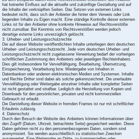
hat keinerlei Einfluss auf die aktuelle und zukünftige Gestaltung und auf
die Inhalte der verknüpften Seiten. Das Setzen von externen Links
bedeutet nicht, dass sich der Anbieter die hinter dem Verweis oder Link
liegenden Inhalte zu Eigen macht. Eine ständige Kontrolle dieser externen
Links ist für den Anbieter ohne konkrete Hinweise auf Rechtsverstöße
nicht zumutbar. Bei Kenntnis von Rechtsverstößen werden jedoch
derartige externe Links unverzüglich gelöscht.
3. Urheber- und Leistungsschutzrechte
Die auf dieser Website veröffentlichten Inhalte unterliegen dem deutschen
Urheber- und Leistungsschutzrecht. Jede vom deutschen Urheber- und
Leistungsschutzrecht nicht zugelassene Verwertung bedarf der vorherigen
schriftlichen Zustimmung des Anbieters oder jeweiligen Rechteinhabers.
Dies gilt insbesondere für Vervielfältigung, Bearbeitung, Übersetzung,
Einspeicherung, Verarbeitung bzw. Wiedergabe von Inhalten in
Datenbanken oder anderen elektronischen Medien und Systemen. Inhalte
und Rechte Dritter sind dabei als solche gekennzeichnet. Die unerlaubte
Vervielfältigung oder Weitergabe einzelner Inhalte oder kompletter Seiten
ist nicht gestattet und strafbar. Lediglich die Herstellung von Kopien und
Downloads für den persönlichen, privaten und nicht kommerziellen
Gebrauch ist erlaubt.
Die Darstellung dieser Website in fremden Frames ist nur mit schriftlicher
Erlaubnis zulässig.
4. Datenschutz
Durch den Besuch der Website des Anbieters können Informationen über
den Zugriff (Datum, Uhrzeit, betrachtete Seite) gespeichert werden. Diese
Daten gehören nicht zu den personenbezogenen Daten, sondern sind
anonymisiert. Sie werden ausschließlich zu statistischen Zwecken
ausgewertet. Eine Weitergabe an Dritte, zu kommerziellen oder