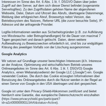
Interessen im Sinne des Art. 6 Abs. 1 lit. f. DSGVO Daten über jeden
Zugriff auf den Server, auf dem sich dieser Dienst befindet (sogenannte
Serverlogfiles). Zu den Zugriffsdaten gehören Name der abgerufenen
Webseite, Datei, Datum und Uhrzeit des Abrufs, übertragene Datenmenge,
Meldung über erfolgreichen Abruf, Browsertyp nebst Version, das
Betriebssystem des Nutzers, Referrer URL (die zuvor besuchte Seite), IP-
Adresse und der anfragende Provider.
Logfile-Informationen werden aus Sicherheitsgründen (z.B. zur Aufklärung
von Missbrauchs- oder Betrugshandlungen) für die Dauer von maximal 7
Tagen gespeichert und danach gelöscht. Daten, deren weitere
Aufbewahrung zu Beweiszwecken erforderlich ist, sind bis zur endgültigen
Klärung des jeweiligen Vorfalls von der Löschung ausgenommen.
Google Analytics
Wir setzen auf Grundlage unserer berechtigten Interessen (d.h. Interesse
an der Analyse, Optimierung und wirtschaftlichem Betrieb unseres
Onlineangebotes im Sinne des Art. 6 Abs. 1 lit. f. DSGVO) Google
Analytics, einen Webanalysedienst der Google LLC („Google“) ein. Google
verwendet Cookies. Die durch das Cookie erzeugten Informationen über
Benutzung des Onlineangebotes durch die Nutzer werden in der Regel an
einen Server von Google in den USA übertragen und dort gespeichert.
Google ist unter dem Privacy-Shield-Abkommen zertifiziert und bietet
hierdurch eine Garantie, das europäische Datenschutzrecht einzuhalten
(
https://www.privacyshield.gov/participant?
id=a2zt000000001L5AAI&status=Active
).