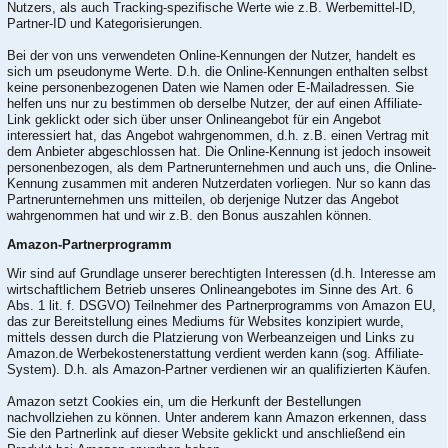
Nutzers, als auch Tracking-spezifische Werte wie z.B. Werbemittel-ID,
Partner-ID und Kategorisierungen.
Bei der von uns verwendeten Online-Kennungen der Nutzer, handelt es
sich um pseudonyme Werte. D.h. die Online-Kennungen enthalten selbst
keine personenbezogenen Daten wie Namen oder E-Mailadressen. Sie
helfen uns nur zu bestimmen ob derselbe Nutzer, der auf einen Affiliate-
Link geklickt oder sich über unser Onlineangebot für ein Angebot
interessiert hat, das Angebot wahrgenommen, d.h. z.B. einen Vertrag mit
dem Anbieter abgeschlossen hat. Die Online-Kennung ist jedoch insoweit
personenbezogen, als dem Partnerunternehmen und auch uns, die Online-
Kennung zusammen mit anderen Nutzerdaten vorliegen. Nur so kann das
Partnerunternehmen uns mitteilen, ob derjenige Nutzer das Angebot
wahrgenommen hat und wir z.B. den Bonus auszahlen können.
Amazon-Partnerprogramm
Wir sind auf Grundlage unserer berechtigten Interessen (d.h. Interesse am
wirtschaftlichem Betrieb unseres Onlineangebotes im Sinne des Art. 6
Abs. 1 lit. f. DSGVO) Teilnehmer des Partnerprogramms von Amazon EU,
das zur Bereitstellung eines Mediums für Websites konzipiert wurde,
mittels dessen durch die Platzierung von Werbeanzeigen und Links zu
Amazon.de Werbekostenerstattung verdient werden kann (sog. Affiliate-
System). D.h. als Amazon-Partner verdienen wir an qualifizierten Käufen.
Amazon setzt Cookies ein, um die Herkunft der Bestellungen
nachvollziehen zu können. Unter anderem kann Amazon erkennen, dass
Sie den Partnerlink auf dieser Website geklickt und anschließend ein