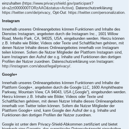
einzuhalten (
https://www.privacyshield.gov/participant?
id=a2zt0000000TORzAAO&status=Active
). Datenschutzerklärung:
https://twitter.com/de/privacy
, Opt-Out:
https://twitter.com/personalization
.
Instagram
Innerhalb unseres Onlineangebotes können Funktionen und Inhalte des
Dienstes Instagram, angeboten durch die Instagram Inc., 1601 Willow
Road, Menlo Park, CA, 94025, USA, eingebunden werden. Hierzu können
z.B. Inhalte wie Bilder, Videos oder Texte und Schaltflächen gehören, mit
denen Nutzer Inhalte dieses Onlineangebotes innerhalb von Instagram
teilen können. Sofern die Nutzer Mitglieder der Plattform Instagram sind,
kann Instagram den Aufruf der o.g. Inhalte und Funktionen den dortigen
Profilen der Nutzer zuordnen. Datenschutzerklärung von Instagram:
http://instagram.com/about/legal/privacy/
.
Google+
Innerhalb unseres Onlineangebotes können Funktionen und Inhalte der
Plattform Google+, angeboten durch die Google LLC, 1600 Amphitheatre
Parkway, Mountain View, CA 94043, USA („Google“), eingebunden werden.
Hierzu können z.B. Inhalte wie Bilder, Videos oder Texte und
Schaltflächen gehören, mit denen Nutzer Inhalte dieses Onlineangebotes
innerhalb von Twitter teilen können. Sofern die Nutzer Mitglieder der
Plattform Google+ sind, kann Google den Aufruf der o.g. Inhalte und
Funktionen den dortigen Profilen der Nutzer zuordnen.
Google ist unter dem Privacy-Shield-Abkommen zertifiziert und bietet
hierdurch eine Garantie, das europäische Datenschutzrecht einzuhalten