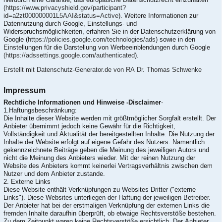
(
https://www.privacyshield.gov/participant?
id=a2zt000000001L5AAI&status=Active
). Weitere Informationen zur
Datennutzung durch Google, Einstellungs- und
Widerspruchsmöglichkeiten, erfahren Sie in der Datenschutzerklärung von
Google (
https://policies.google.com/technologies/ads
) sowie in den
Einstellungen für die Darstellung von Werbeeinblendungen durch Google
(https://adssettings.google.com/authenticated
).
Erstellt mit Datenschutz-Generator.de von RA Dr. Thomas Schwenke
Impressum
Rechtliche Informationen und Hinweise -Disclaimer
-
1.Haftungsbeschränkung:
Die Inhalte dieser Website werden mit größtmöglicher Sorgfalt erstellt. Der
Anbieter übernimmt jedoch keine Gewähr für die Richtigkeit,
Vollständigkeit und Aktualität der bereitgestellten Inhalte. Die Nutzung der
Inhalte der Website erfolgt auf eigene Gefahr des Nutzers. Namentlich
gekennzeichnete Beiträge geben die Meinung des jeweiligen Autors und
nicht die Meinung des Anbieters wieder. Mit der reinen Nutzung der
Website des Anbieters kommt keinerlei Vertragsverhältnis zwischen dem
Nutzer und dem Anbieter zustande.
2. Externe Links
Diese Website enthält Verknüpfungen zu Websites Dritter ("externe
Links"). Diese Websites unterliegen der Haftung der jeweiligen Betreiber.
Der Anbieter hat bei der erstmaligen Verknüpfung der externen Links die
fremden Inhalte daraufhin überprüft, ob etwaige Rechtsverstöße bestehen.
Zu dem Zeitpunkt waren keine Rechtsverstöße ersichtlich. Der Anbieter