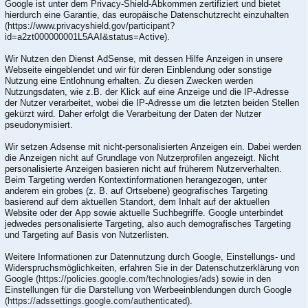
Google ist unter dem Privacy-Shield-Abkommen zertifiziert und bietet
hierdurch eine Garantie, das europäische Datenschutzrecht einzuhalten
(https://www.privacyshield.gov/participant?
id=a2zt000000001L5AAI&status=Active).
Wir Nutzen den Dienst AdSense, mit dessen Hilfe Anzeigen in unsere
Webseite eingeblendet und wir für deren Einblendung oder sonstige
Nutzung eine Entlohnung erhalten. Zu diesen Zwecken werden
Nutzungsdaten, wie z.B. der Klick auf eine Anzeige und die IP-Adresse
der Nutzer verarbeitet, wobei die IP-Adresse um die letzten beiden Stellen
gekürzt wird. Daher erfolgt die Verarbeitung der Daten der Nutzer
pseudonymisiert.
Wir setzen Adsense mit nicht-personalisierten Anzeigen ein. Dabei werden
die Anzeigen nicht auf Grundlage von Nutzerprofilen angezeigt. Nicht
personalisierte Anzeigen basieren nicht auf früherem Nutzerverhalten.
Beim Targeting werden Kontextinformationen herangezogen, unter
anderem ein grobes (z. B. auf Ortsebene) geografisches Targeting
basierend auf dem aktuellen Standort, dem Inhalt auf der aktuellen
Website oder der App sowie aktuelle Suchbegriffe. Google unterbindet
jedwedes personalisierte Targeting, also auch demografisches Targeting
und Targeting auf Basis von Nutzerlisten.
Weitere Informationen zur Datennutzung durch Google, Einstellungs- und
Widerspruchsmöglichkeiten, erfahren Sie in der Datenschutzerklärung von
Google (
https://policies.google.com/technologies/ads
) sowie in den
Einstellungen für die Darstellung von Werbeeinblendungen durch Google
(https://adssettings.google.com/authenticated
).