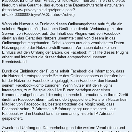
Facebook ist unter dem Privacy-Shield-Abkommen zertifiziert und bietet
hierdurch eine Garantie, das europäische Datenschutzrecht einzuhalten
(
https://www.privacyshield.gov/participant?
id=a2zt0000000GnywAAC&status=Active
).
Wenn ein Nutzer eine Funktion dieses Onlineangebotes aufruft, die ein
solches Plugin enthält, baut sein Gerät eine direkte Verbindung mit den
Servern von Facebook auf. Der Inhalt des Plugins wird von Facebook
direkt an das Gerät des Nutzers übermittelt und von diesem in das
Onlineangebot eingebunden. Dabei können aus den verarbeiteten Daten
Nutzungsprofile der Nutzer erstellt werden. Wir haben daher keinen
Einfluss auf den Umfang der Daten, die Facebook mit Hilfe dieses Plugins
erhebt und informiert die Nutzer daher entsprechend unserem
Kenntnisstand.
Durch die Einbindung der Plugins erhält Facebook die Information, dass
ein Nutzer die entsprechende Seite des Onlineangebotes aufgerufen hat.
Ist der Nutzer bei Facebook eingeloggt, kann Facebook den Besuch
seinem Facebook-Konto zuordnen. Wenn Nutzer mit den Plugins
interagieren, zum Beispiel den Like Button betätigen oder einen
Kommentar abgeben, wird die entsprechende Information von Ihrem Gerät
direkt an Facebook übermittelt und dort gespeichert. Falls ein Nutzer kein
Mitglied von Facebook ist, besteht trotzdem die Möglichkeit, dass
Facebook seine IP-Adresse in Erfahrung bringt und speichert. Laut
Facebook wird in Deutschland nur eine anonymisierte IP-Adresse
gespeichert.
Zweck und Umfang der Datenerhebung und die weitere Verarbeitung und