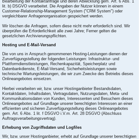
Bearbeitung der Kontaktanfrage und deren Abwicklung gem. Art. 6 Abs. 1
lit. b) DSGVO verarbeitet. Die Angaben der Nutzer können in einem
Customer-Relationship-Management System ("CRM System") oder
vergleichbarer Anfragenorganisation gespeichert werden.
Wir löschen die Anfragen, sofern diese nicht mehr erforderlich sind. Wir
überprüfen die Erforderlichkeit alle zwei Jahre; Ferner gelten die
gesetzlichen Archivierungspflichten.
Hosting und E-Mail-Versand
Die von uns in Anspruch genommenen Hosting-Leistungen dienen der
Zurverfügungstellung der folgenden Leistungen: Infrastruktur- und
Plattformdienstleistungen, Rechenkapazität, Speicherplatz und
Datenbankdienste, E-Mail-Versand, Sicherheitsleistungen sowie
technische Wartungsleistungen, die wir zum Zwecke des Betriebs dieses
Onlineangebotes einsetzen.
Hierbei verarbeiten wir, bzw. unser Hostinganbieter Bestandsdaten,
Kontaktdaten, Inhaltsdaten, Vertragsdaten, Nutzungsdaten, Meta- und
Kommunikationsdaten von Kunden, Interessenten und Besuchern dieses
Onlineangebotes auf Grundlage unserer berechtigten Interessen an einer
effizienten und sicheren Zurverfügungstellung dieses Onlineangebotes
gem. Art. 6 Abs. 1 lit. f DSGVO i.V.m. Art. 28 DSGVO (Abschluss
Auftragsverarbeitungsvertrag).
Erhebung von Zugriffsdaten und Logfiles
Wir, bzw. unser Hostinganbieter, erhebt auf Grundlage unserer berechtigten