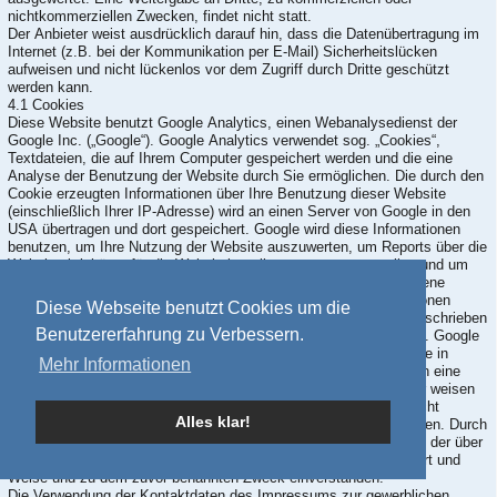
nichtkommerziellen Zwecken, findet nicht statt.
Der Anbieter weist ausdrücklich darauf hin, dass die Datenübertragung im
Internet (z.B. bei der Kommunikation per E-Mail) Sicherheitslücken
aufweisen und nicht lückenlos vor dem Zugriff durch Dritte geschützt
werden kann.
4.1 Cookies
Diese Website benutzt Google Analytics, einen Webanalysedienst der
Google Inc. („Google“). Google Analytics verwendet sog. „Cookies“,
Textdateien, die auf Ihrem Computer gespeichert werden und die eine
Analyse der Benutzung der Website durch Sie ermöglichen. Die durch den
Cookie erzeugten Informationen über Ihre Benutzung dieser Website
(einschließlich Ihrer IP-Adresse) wird an einen Server von Google in den
USA übertragen und dort gespeichert. Google wird diese Informationen
benutzen, um Ihre Nutzung der Website auszuwerten, um Reports über die
Websiteaktivitäten für die Websitebetreiber zusammenzustellen und um
weitere mit der Websitenutzung und der Internetnutzung verbundene
Dienstleistungen zu erbringen. Auch wird Google diese Informationen
Diese Webseite benutzt Cookies um die
gegebenenfalls an Dritte übertragen, sofern dies gesetzlich vorgeschrieben
Benutzererfahrung zu Verbessern.
oder soweit Dritte diese Daten im Auftrag von Google verarbeiten. Google
wird in keinem Fall Ihre IP-Adresse mit anderen Daten von Google in
Mehr Informationen
Verbindung bringen. Sie können die Installation der Cookies durch eine
entsprechende Einstellung Ihrer Browser Software verhindern; wir weisen
Sie jedoch darauf hin, dass Sie in diesem Fall gegebenenfalls nicht
Alles klar!
sämtliche Funktionen dieser Website vollumfänglich nutzen können. Durch
die Nutzung dieser Website erklären Sie sich mit der Bearbeitung der über
Sie erhobenen Daten durch Google in der zuvor beschriebenen Art und
Weise und zu dem zuvor benannten Zweck einverstanden.
Die Verwendung der Kontaktdaten des Impressums zur gewerblichen