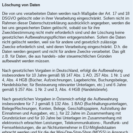
Löschung von Daten
Die von uns verarbeiteten Daten werden nach Maßgabe der Art. 17 und 18
DSGVO gelöscht oder in ihrer Verarbeitung eingeschränkt. Sofern nicht im
Rahmen dieser Datenschutzerklärung ausdrücklich angegeben, werden die
bei uns gespeicherten Daten gelöscht, sobald sie für ihre
Zweckbestimmung nicht mehr erforderlich sind und der Löschung keine
gesetzlichen Aufbewahrungspflichten entgegenstehen. Sofern die Daten
nicht gelöscht werden, weil sie für andere und gesetzlich zulässige
Zwecke erforderlich sind, wird deren Verarbeitung eingeschränkt. D.h. die
Daten werden gesperrt und nicht für andere Zwecke verarbeitet. Das gilt
z.B. für Daten, die aus handels- oder steuerrechtlichen Gründen
aufbewahrt werden müssen.
Nach gesetzlichen Vorgaben in Deutschland, erfolgt die Aufbewahrung
insbesondere für 10 Jahre gemäß §§ 147 Abs. 1 AO, 257 Abs. 1 Nr. 1 und
4, Abs. 4 HGB (Bücher, Aufzeichnungen, Lageberichte, Buchungsbelege,
Handelsbücher, für Besteuerung relevanter Unterlagen, etc.) und 6 Jahre
gemäß § 257 Abs. 1 Nr. 2 und 3, Abs. 4 HGB (Handelsbriefe).
Nach gesetzlichen Vorgaben in Österreich erfolgt die Aufbewahrung
insbesondere für 7 J gemäß § 132 Abs. 1 BAO (Buchhaltungsunterlagen,
Belege/Rechnungen, Konten, Belege, Geschäftspapiere, Aufstellung der
Einnahmen und Ausgaben, etc.), für 22 Jahre im Zusammenhang mit
Grundstücken und für 10 Jahre bei Unterlagen im Zusammenhang mit
elektronisch erbrachten Leistungen, Telekommunikations-, Rundfunk- und
Fernsehleistungen, die an Nichtunternehmer in EU-Mitgliedstaaten
erbracht werden und für die der Mini-One-Stop-Shop (MOSS) in Anspruch