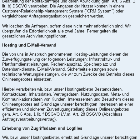
Bearbeitung der Kontaktanfrage und deren Abwicklung gem. Art. 6 Abs. 1
lit. b) DSGVO verarbeitet. Die Angaben der Nutzer können in einem
Customer-Relationship-Management System ("CRM System") oder
vergleichbarer Anfragenorganisation gespeichert werden.
Wir löschen die Anfragen, sofern diese nicht mehr erforderlich sind. Wir
überprüfen die Erforderlichkeit alle zwei Jahre; Ferner gelten die
gesetzlichen Archivierungspflichten.
Hosting und E-Mail-Versand
Die von uns in Anspruch genommenen Hosting-Leistungen dienen der
Zurverfügungstellung der folgenden Leistungen: Infrastruktur- und
Plattformdienstleistungen, Rechenkapazität, Speicherplatz und
Datenbankdienste, E-Mail-Versand, Sicherheitsleistungen sowie
technische Wartungsleistungen, die wir zum Zwecke des Betriebs dieses
Onlineangebotes einsetzen.
Hierbei verarbeiten wir, bzw. unser Hostinganbieter Bestandsdaten,
Kontaktdaten, Inhaltsdaten, Vertragsdaten, Nutzungsdaten, Meta- und
Kommunikationsdaten von Kunden, Interessenten und Besuchern dieses
Onlineangebotes auf Grundlage unserer berechtigten Interessen an einer
effizienten und sicheren Zurverfügungstellung dieses Onlineangebotes
gem. Art. 6 Abs. 1 lit. f DSGVO i.V.m. Art. 28 DSGVO (Abschluss
Auftragsverarbeitungsvertrag).
Erhebung von Zugriffsdaten und Logfiles
Wir, bzw. unser Hostinganbieter, erhebt auf Grundlage unserer berechtigten