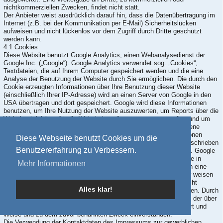
nichtkommerziellen Zwecken, findet nicht statt.
Der Anbieter weist ausdrücklich darauf hin, dass die Datenübertragung im
Internet (z.B. bei der Kommunikation per E-Mail) Sicherheitslücken
aufweisen und nicht lückenlos vor dem Zugriff durch Dritte geschützt
werden kann.
4.1 Cookies
Diese Website benutzt Google Analytics, einen Webanalysedienst der
Google Inc. („Google“). Google Analytics verwendet sog. „Cookies“,
Textdateien, die auf Ihrem Computer gespeichert werden und die eine
Analyse der Benutzung der Website durch Sie ermöglichen. Die durch den
Cookie erzeugten Informationen über Ihre Benutzung dieser Website
(einschließlich Ihrer IP-Adresse) wird an einen Server von Google in den
USA übertragen und dort gespeichert. Google wird diese Informationen
benutzen, um Ihre Nutzung der Website auszuwerten, um Reports über die
Websiteaktivitäten für die Websitebetreiber zusammenzustellen und um
weitere mit der Websitenutzung und der Internetnutzung verbundene
Dienstleistungen zu erbringen. Auch wird Google diese Informationen
Diese Webseite benutzt Cookies um die
gegebenenfalls an Dritte übertragen, sofern dies gesetzlich vorgeschrieben
Benutzererfahrung zu Verbessern.
oder soweit Dritte diese Daten im Auftrag von Google verarbeiten. Google
wird in keinem Fall Ihre IP-Adresse mit anderen Daten von Google in
Mehr Informationen
Verbindung bringen. Sie können die Installation der Cookies durch eine
entsprechende Einstellung Ihrer Browser Software verhindern; wir weisen
Sie jedoch darauf hin, dass Sie in diesem Fall gegebenenfalls nicht
Alles klar!
sämtliche Funktionen dieser Website vollumfänglich nutzen können. Durch
die Nutzung dieser Website erklären Sie sich mit der Bearbeitung der über
Sie erhobenen Daten durch Google in der zuvor beschriebenen Art und
Weise und zu dem zuvor benannten Zweck einverstanden.
Die Verwendung der Kontaktdaten des Impressums zur gewerblichen