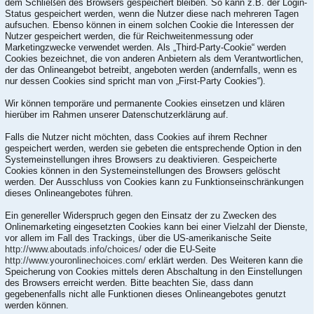
dem Schließen des Browsers gespeichert bleiben. So kann z.B. der Login-
Status gespeichert werden, wenn die Nutzer diese nach mehreren Tagen
aufsuchen. Ebenso können in einem solchen Cookie die Interessen der
Nutzer gespeichert werden, die für Reichweitenmessung oder
Marketingzwecke verwendet werden. Als „Third-Party-Cookie“ werden
Cookies bezeichnet, die von anderen Anbietern als dem Verantwortlichen,
der das Onlineangebot betreibt, angeboten werden (andernfalls, wenn es
nur dessen Cookies sind spricht man von „First-Party Cookies“).
Wir können temporäre und permanente Cookies einsetzen und klären
hierüber im Rahmen unserer Datenschutzerklärung auf.
Falls die Nutzer nicht möchten, dass Cookies auf ihrem Rechner
gespeichert werden, werden sie gebeten die entsprechende Option in den
Systemeinstellungen ihres Browsers zu deaktivieren. Gespeicherte
Cookies können in den Systemeinstellungen des Browsers gelöscht
werden. Der Ausschluss von Cookies kann zu Funktionseinschränkungen
dieses Onlineangebotes führen.
Ein genereller Widerspruch gegen den Einsatz der zu Zwecken des
Onlinemarketing eingesetzten Cookies kann bei einer Vielzahl der Dienste,
vor allem im Fall des Trackings, über die US-amerikanische Seite
http://www.aboutads.info/choices/
oder die EU-Seite
http://www.youronlinechoices.com/
erklärt werden. Des Weiteren kann die
Speicherung von Cookies mittels deren Abschaltung in den Einstellungen
des Browsers erreicht werden. Bitte beachten Sie, dass dann
gegebenenfalls nicht alle Funktionen dieses Onlineangebotes genutzt
werden können.