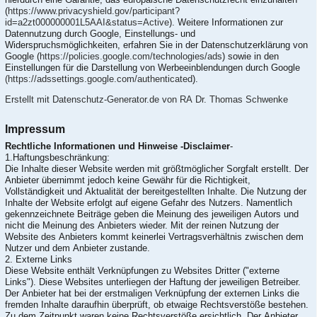
(
https://www.privacyshield.gov/participant?
id=a2zt000000001L5AAI&status=Active
). Weitere Informationen zur
Datennutzung durch Google, Einstellungs- und
Widerspruchsmöglichkeiten, erfahren Sie in der Datenschutzerklärung von
Google (
https://policies.google.com/technologies/ads
) sowie in den
Einstellungen für die Darstellung von Werbeeinblendungen durch Google
(https://adssettings.google.com/authenticated
).
Erstellt mit Datenschutz-Generator.de von RA Dr. Thomas Schwenke
Impressum
Rechtliche Informationen und Hinweise -Disclaimer
-
1.Haftungsbeschränkung:
Die Inhalte dieser Website werden mit größtmöglicher Sorgfalt erstellt. Der
Anbieter übernimmt jedoch keine Gewähr für die Richtigkeit,
Vollständigkeit und Aktualität der bereitgestellten Inhalte. Die Nutzung der
Inhalte der Website erfolgt auf eigene Gefahr des Nutzers. Namentlich
gekennzeichnete Beiträge geben die Meinung des jeweiligen Autors und
nicht die Meinung des Anbieters wieder. Mit der reinen Nutzung der
Website des Anbieters kommt keinerlei Vertragsverhältnis zwischen dem
Nutzer und dem Anbieter zustande.
2. Externe Links
Diese Website enthält Verknüpfungen zu Websites Dritter ("externe
Links"). Diese Websites unterliegen der Haftung der jeweiligen Betreiber.
Der Anbieter hat bei der erstmaligen Verknüpfung der externen Links die
fremden Inhalte daraufhin überprüft, ob etwaige Rechtsverstöße bestehen.
Zu dem Zeitpunkt waren keine Rechtsverstöße ersichtlich. Der Anbieter