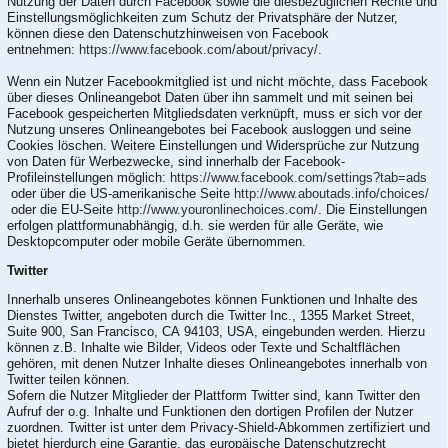
Nutzung der Daten durch Facebook sowie die diesbezüglichen Rechte und
Einstellungsmöglichkeiten zum Schutz der Privatsphäre der Nutzer,
können diese den Datenschutzhinweisen von Facebook
entnehmen:
https://www.facebook.com/about/privacy/
.
Wenn ein Nutzer Facebookmitglied ist und nicht möchte, dass Facebook
über dieses Onlineangebot Daten über ihn sammelt und mit seinen bei
Facebook gespeicherten Mitgliedsdaten verknüpft, muss er sich vor der
Nutzung unseres Onlineangebotes bei Facebook ausloggen und seine
Cookies löschen. Weitere Einstellungen und Widersprüche zur Nutzung
von Daten für Werbezwecke, sind innerhalb der Facebook-
Profileinstellungen möglich:
https://www.facebook.com/settings?tab=ads
oder über die US-amerikanische Seite
http://www.aboutads.info/choices/
oder die EU-Seite
http://www.youronlinechoices.com/
. Die Einstellungen
erfolgen plattformunabhängig, d.h. sie werden für alle Geräte, wie
Desktopcomputer oder mobile Geräte übernommen.
Twitter
Innerhalb unseres Onlineangebotes können Funktionen und Inhalte des
Dienstes Twitter, angeboten durch die Twitter Inc., 1355 Market Street,
Suite 900, San Francisco, CA 94103, USA, eingebunden werden. Hierzu
können z.B. Inhalte wie Bilder, Videos oder Texte und Schaltflächen
gehören, mit denen Nutzer Inhalte dieses Onlineangebotes innerhalb von
Twitter teilen können.
Sofern die Nutzer Mitglieder der Plattform Twitter sind, kann Twitter den
Aufruf der o.g. Inhalte und Funktionen den dortigen Profilen der Nutzer
zuordnen. Twitter ist unter dem Privacy-Shield-Abkommen zertifiziert und
bietet hierdurch eine Garantie, das europäische Datenschutzrecht