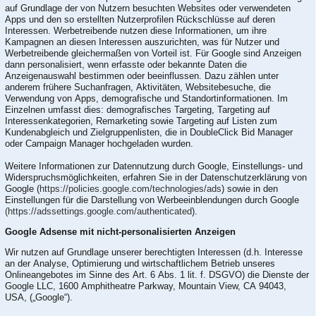
auf Grundlage der von Nutzern besuchten Websites oder verwendeten
Apps und den so erstellten Nutzerprofilen Rückschlüsse auf deren
Interessen. Werbetreibende nutzen diese Informationen, um ihre
Kampagnen an diesen Interessen auszurichten, was für Nutzer und
Werbetreibende gleichermaßen von Vorteil ist. Für Google sind Anzeigen
dann personalisiert, wenn erfasste oder bekannte Daten die
Anzeigenauswahl bestimmen oder beeinflussen. Dazu zählen unter
anderem frühere Suchanfragen, Aktivitäten, Websitebesuche, die
Verwendung von Apps, demografische und Standortinformationen. Im
Einzelnen umfasst dies: demografisches Targeting, Targeting auf
Interessenkategorien, Remarketing sowie Targeting auf Listen zum
Kundenabgleich und Zielgruppenlisten, die in DoubleClick Bid Manager
oder Campaign Manager hochgeladen wurden.
Weitere Informationen zur Datennutzung durch Google, Einstellungs- und
Widerspruchsmöglichkeiten, erfahren Sie in der Datenschutzerklärung von
Google (
https://policies.google.com/technologies/ads
) sowie in den
Einstellungen für die Darstellung von Werbeeinblendungen durch Google
(https://adssettings.google.com/authenticated
).
Google Adsense mit nicht-personalisierten Anzeigen
Wir nutzen auf Grundlage unserer berechtigten Interessen (d.h. Interesse
an der Analyse, Optimierung und wirtschaftlichem Betrieb unseres
Onlineangebotes im Sinne des Art. 6 Abs. 1 lit. f. DSGVO) die Dienste der
Google LLC, 1600 Amphitheatre Parkway, Mountain View, CA 94043,
USA, („Google“).