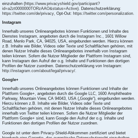
einzuhalten (
https://www.privacyshield.gov/participant?
id=a2zt0000000TORzAAO&status=Active
). Datenschutzerklärung:
https://twitter.com/de/privacy
, Opt-Out:
https://twitter.com/personalization
.
Instagram
Innerhalb unseres Onlineangebotes können Funktionen und Inhalte des
Dienstes Instagram, angeboten durch die Instagram Inc., 1601 Willow
Road, Menlo Park, CA, 94025, USA, eingebunden werden. Hierzu können
z.B. Inhalte wie Bilder, Videos oder Texte und Schaltflächen gehören, mit
denen Nutzer Inhalte dieses Onlineangebotes innerhalb von Instagram
teilen können. Sofern die Nutzer Mitglieder der Plattform Instagram sind,
kann Instagram den Aufruf der o.g. Inhalte und Funktionen den dortigen
Profilen der Nutzer zuordnen. Datenschutzerklärung von Instagram:
http://instagram.com/about/legal/privacy/
.
Google+
Innerhalb unseres Onlineangebotes können Funktionen und Inhalte der
Plattform Google+, angeboten durch die Google LLC, 1600 Amphitheatre
Parkway, Mountain View, CA 94043, USA („Google“), eingebunden werden.
Hierzu können z.B. Inhalte wie Bilder, Videos oder Texte und
Schaltflächen gehören, mit denen Nutzer Inhalte dieses Onlineangebotes
innerhalb von Twitter teilen können. Sofern die Nutzer Mitglieder der
Plattform Google+ sind, kann Google den Aufruf der o.g. Inhalte und
Funktionen den dortigen Profilen der Nutzer zuordnen.
Google ist unter dem Privacy-Shield-Abkommen zertifiziert und bietet
hierdurch eine Garantie, das europäische Datenschutzrecht einzuhalten