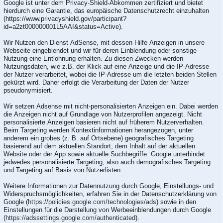
Google ist unter dem Privacy-Shield-Abkommen zertifiziert und bietet
hierdurch eine Garantie, das europäische Datenschutzrecht einzuhalten
(https://www.privacyshield.gov/participant?
id=a2zt000000001L5AAI&status=Active).
Wir Nutzen den Dienst AdSense, mit dessen Hilfe Anzeigen in unsere
Webseite eingeblendet und wir für deren Einblendung oder sonstige
Nutzung eine Entlohnung erhalten. Zu diesen Zwecken werden
Nutzungsdaten, wie z.B. der Klick auf eine Anzeige und die IP-Adresse
der Nutzer verarbeitet, wobei die IP-Adresse um die letzten beiden Stellen
gekürzt wird. Daher erfolgt die Verarbeitung der Daten der Nutzer
pseudonymisiert.
Wir setzen Adsense mit nicht-personalisierten Anzeigen ein. Dabei werden
die Anzeigen nicht auf Grundlage von Nutzerprofilen angezeigt. Nicht
personalisierte Anzeigen basieren nicht auf früherem Nutzerverhalten.
Beim Targeting werden Kontextinformationen herangezogen, unter
anderem ein grobes (z. B. auf Ortsebene) geografisches Targeting
basierend auf dem aktuellen Standort, dem Inhalt auf der aktuellen
Website oder der App sowie aktuelle Suchbegriffe. Google unterbindet
jedwedes personalisierte Targeting, also auch demografisches Targeting
und Targeting auf Basis von Nutzerlisten.
Weitere Informationen zur Datennutzung durch Google, Einstellungs- und
Widerspruchsmöglichkeiten, erfahren Sie in der Datenschutzerklärung von
Google (
https://policies.google.com/technologies/ads
) sowie in den
Einstellungen für die Darstellung von Werbeeinblendungen durch Google
(https://adssettings.google.com/authenticated
).