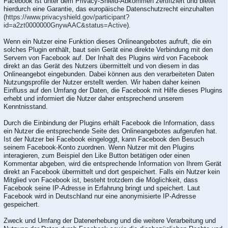
Facebook ist unter dem Privacy-Shield-Abkommen zertifiziert und bietet
hierdurch eine Garantie, das europäische Datenschutzrecht einzuhalten
(
https://www.privacyshield.gov/participant?
id=a2zt0000000GnywAAC&status=Active
).
Wenn ein Nutzer eine Funktion dieses Onlineangebotes aufruft, die ein
solches Plugin enthält, baut sein Gerät eine direkte Verbindung mit den
Servern von Facebook auf. Der Inhalt des Plugins wird von Facebook
direkt an das Gerät des Nutzers übermittelt und von diesem in das
Onlineangebot eingebunden. Dabei können aus den verarbeiteten Daten
Nutzungsprofile der Nutzer erstellt werden. Wir haben daher keinen
Einfluss auf den Umfang der Daten, die Facebook mit Hilfe dieses Plugins
erhebt und informiert die Nutzer daher entsprechend unserem
Kenntnisstand.
Durch die Einbindung der Plugins erhält Facebook die Information, dass
ein Nutzer die entsprechende Seite des Onlineangebotes aufgerufen hat.
Ist der Nutzer bei Facebook eingeloggt, kann Facebook den Besuch
seinem Facebook-Konto zuordnen. Wenn Nutzer mit den Plugins
interagieren, zum Beispiel den Like Button betätigen oder einen
Kommentar abgeben, wird die entsprechende Information von Ihrem Gerät
direkt an Facebook übermittelt und dort gespeichert. Falls ein Nutzer kein
Mitglied von Facebook ist, besteht trotzdem die Möglichkeit, dass
Facebook seine IP-Adresse in Erfahrung bringt und speichert. Laut
Facebook wird in Deutschland nur eine anonymisierte IP-Adresse
gespeichert.
Zweck und Umfang der Datenerhebung und die weitere Verarbeitung und