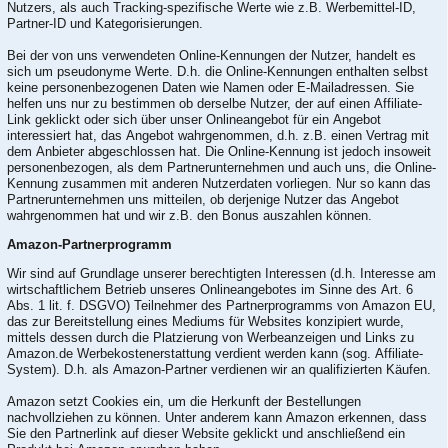
Nutzers, als auch Tracking-spezifische Werte wie z.B. Werbemittel-ID,
Partner-ID und Kategorisierungen.
Bei der von uns verwendeten Online-Kennungen der Nutzer, handelt es
sich um pseudonyme Werte. D.h. die Online-Kennungen enthalten selbst
keine personenbezogenen Daten wie Namen oder E-Mailadressen. Sie
helfen uns nur zu bestimmen ob derselbe Nutzer, der auf einen Affiliate-
Link geklickt oder sich über unser Onlineangebot für ein Angebot
interessiert hat, das Angebot wahrgenommen, d.h. z.B. einen Vertrag mit
dem Anbieter abgeschlossen hat. Die Online-Kennung ist jedoch insoweit
personenbezogen, als dem Partnerunternehmen und auch uns, die Online-
Kennung zusammen mit anderen Nutzerdaten vorliegen. Nur so kann das
Partnerunternehmen uns mitteilen, ob derjenige Nutzer das Angebot
wahrgenommen hat und wir z.B. den Bonus auszahlen können.
Amazon-Partnerprogramm
Wir sind auf Grundlage unserer berechtigten Interessen (d.h. Interesse am
wirtschaftlichem Betrieb unseres Onlineangebotes im Sinne des Art. 6
Abs. 1 lit. f. DSGVO) Teilnehmer des Partnerprogramms von Amazon EU,
das zur Bereitstellung eines Mediums für Websites konzipiert wurde,
mittels dessen durch die Platzierung von Werbeanzeigen und Links zu
Amazon.de Werbekostenerstattung verdient werden kann (sog. Affiliate-
System). D.h. als Amazon-Partner verdienen wir an qualifizierten Käufen.
Amazon setzt Cookies ein, um die Herkunft der Bestellungen
nachvollziehen zu können. Unter anderem kann Amazon erkennen, dass
Sie den Partnerlink auf dieser Website geklickt und anschließend ein