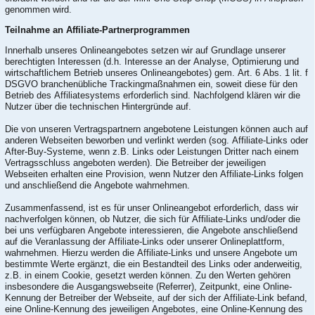
genommen wird.
Teilnahme an Affiliate-Partnerprogrammen
Innerhalb unseres Onlineangebotes setzen wir auf Grundlage unserer
berechtigten Interessen (d.h. Interesse an der Analyse, Optimierung und
wirtschaftlichem Betrieb unseres Onlineangebotes) gem. Art. 6 Abs. 1 lit. f
DSGVO branchenübliche Trackingmaßnahmen ein, soweit diese für den
Betrieb des Affiliatesystems erforderlich sind. Nachfolgend klären wir die
Nutzer über die technischen Hintergründe auf.
Die von unseren Vertragspartnern angebotene Leistungen können auch auf
anderen Webseiten beworben und verlinkt werden (sog. Affiliate-Links oder
After-Buy-Systeme, wenn z.B. Links oder Leistungen Dritter nach einem
Vertragsschluss angeboten werden). Die Betreiber der jeweiligen
Webseiten erhalten eine Provision, wenn Nutzer den Affiliate-Links folgen
und anschließend die Angebote wahrnehmen.
Zusammenfassend, ist es für unser Onlineangebot erforderlich, dass wir
nachverfolgen können, ob Nutzer, die sich für Affiliate-Links und/oder die
bei uns verfügbaren Angebote interessieren, die Angebote anschließend
auf die Veranlassung der Affiliate-Links oder unserer Onlineplattform,
wahrnehmen. Hierzu werden die Affiliate-Links und unsere Angebote um
bestimmte Werte ergänzt, die ein Bestandteil des Links oder anderweitig,
z.B. in einem Cookie, gesetzt werden können. Zu den Werten gehören
insbesondere die Ausgangswebseite (Referrer), Zeitpunkt, eine Online-
Kennung der Betreiber der Webseite, auf der sich der Affiliate-Link befand,
eine Online-Kennung des jeweiligen Angebotes, eine Online-Kennung des