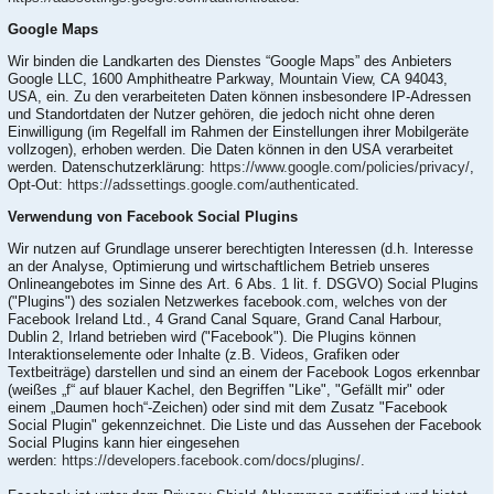
Google Maps
Wir binden die Landkarten des Dienstes “Google Maps” des Anbieters
Google LLC, 1600 Amphitheatre Parkway, Mountain View, CA 94043,
USA, ein. Zu den verarbeiteten Daten können insbesondere IP-Adressen
und Standortdaten der Nutzer gehören, die jedoch nicht ohne deren
Einwilligung (im Regelfall im Rahmen der Einstellungen ihrer Mobilgeräte
vollzogen), erhoben werden. Die Daten können in den USA verarbeitet
werden. Datenschutzerklärung:
https://www.google.com/policies/privacy/
,
Opt-Out:
https://adssettings.google.com/authenticated
.
Verwendung von Facebook Social Plugins
Wir nutzen auf Grundlage unserer berechtigten Interessen (d.h. Interesse
an der Analyse, Optimierung und wirtschaftlichem Betrieb unseres
Onlineangebotes im Sinne des Art. 6 Abs. 1 lit. f. DSGVO) Social Plugins
("Plugins") des sozialen Netzwerkes facebook.com, welches von der
Facebook Ireland Ltd., 4 Grand Canal Square, Grand Canal Harbour,
Dublin 2, Irland betrieben wird ("Facebook"). Die Plugins können
Interaktionselemente oder Inhalte (z.B. Videos, Grafiken oder
Textbeiträge) darstellen und sind an einem der Facebook Logos erkennbar
(weißes „f“ auf blauer Kachel, den Begriffen "Like", "Gefällt mir" oder
einem „Daumen hoch“-Zeichen) oder sind mit dem Zusatz "Facebook
Social Plugin" gekennzeichnet. Die Liste und das Aussehen der Facebook
Social Plugins kann hier eingesehen
werden:
https://developers.facebook.com/docs/plugins/
.