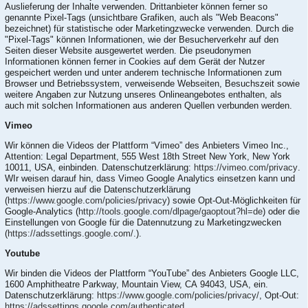
Auslieferung der Inhalte verwenden. Drittanbieter können ferner so
genannte Pixel-Tags (unsichtbare Grafiken, auch als "Web Beacons"
bezeichnet) für statistische oder Marketingzwecke verwenden. Durch die
"Pixel-Tags" können Informationen, wie der Besucherverkehr auf den
Seiten dieser Website ausgewertet werden. Die pseudonymen
Informationen können ferner in Cookies auf dem Gerät der Nutzer
gespeichert werden und unter anderem technische Informationen zum
Browser und Betriebssystem, verweisende Webseiten, Besuchszeit sowie
weitere Angaben zur Nutzung unseres Onlineangebotes enthalten, als
auch mit solchen Informationen aus anderen Quellen verbunden werden.
Vimeo
Wir können die Videos der Plattform “Vimeo” des Anbieters Vimeo Inc.,
Attention: Legal Department, 555 West 18th Street New York, New York
10011, USA, einbinden. Datenschutzerklärung:
https://vimeo.com/privacy
.
WIr weisen darauf hin, dass Vimeo Google Analytics einsetzen kann und
verweisen hierzu auf die Datenschutzerklärung
(
https://www.google.com/policies/privacy
) sowie Opt-Out-Möglichkeiten für
Google-Analytics (
http://tools.google.com/dlpage/gaoptout?hl=de
) oder die
Einstellungen von Google für die Datennutzung zu Marketingzwecken
(
https://adssettings.google.com/.
).
Youtube
Wir binden die Videos der Plattform “YouTube” des Anbieters Google LLC,
1600 Amphitheatre Parkway, Mountain View, CA 94043, USA, ein.
Datenschutzerklärung:
https://www.google.com/policies/privacy/
, Opt-Out:
https://adssettings.google.com/authenticated
.