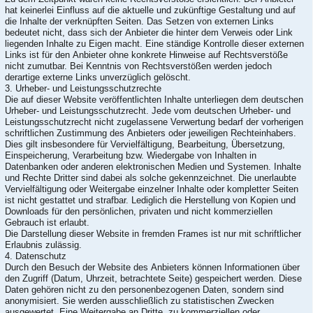
hat keinerlei Einfluss auf die aktuelle und zukünftige Gestaltung und auf
die Inhalte der verknüpften Seiten. Das Setzen von externen Links
bedeutet nicht, dass sich der Anbieter die hinter dem Verweis oder Link
liegenden Inhalte zu Eigen macht. Eine ständige Kontrolle dieser externen
Links ist für den Anbieter ohne konkrete Hinweise auf Rechtsverstöße
nicht zumutbar. Bei Kenntnis von Rechtsverstößen werden jedoch
derartige externe Links unverzüglich gelöscht.
3. Urheber- und Leistungsschutzrechte
Die auf dieser Website veröffentlichten Inhalte unterliegen dem deutschen
Urheber- und Leistungsschutzrecht. Jede vom deutschen Urheber- und
Leistungsschutzrecht nicht zugelassene Verwertung bedarf der vorherigen
schriftlichen Zustimmung des Anbieters oder jeweiligen Rechteinhabers.
Dies gilt insbesondere für Vervielfältigung, Bearbeitung, Übersetzung,
Einspeicherung, Verarbeitung bzw. Wiedergabe von Inhalten in
Datenbanken oder anderen elektronischen Medien und Systemen. Inhalte
und Rechte Dritter sind dabei als solche gekennzeichnet. Die unerlaubte
Vervielfältigung oder Weitergabe einzelner Inhalte oder kompletter Seiten
ist nicht gestattet und strafbar. Lediglich die Herstellung von Kopien und
Downloads für den persönlichen, privaten und nicht kommerziellen
Gebrauch ist erlaubt.
Die Darstellung dieser Website in fremden Frames ist nur mit schriftlicher
Erlaubnis zulässig.
4. Datenschutz
Durch den Besuch der Website des Anbieters können Informationen über
den Zugriff (Datum, Uhrzeit, betrachtete Seite) gespeichert werden. Diese
Daten gehören nicht zu den personenbezogenen Daten, sondern sind
anonymisiert. Sie werden ausschließlich zu statistischen Zwecken
ausgewertet. Eine Weitergabe an Dritte, zu kommerziellen oder