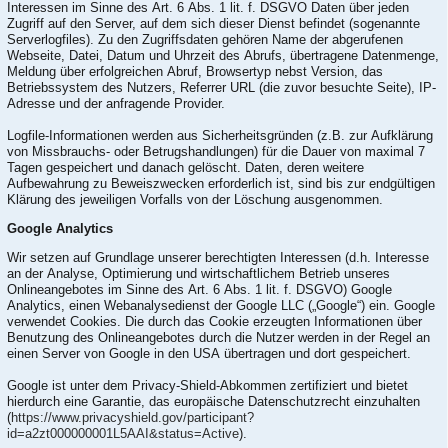
Interessen im Sinne des Art. 6 Abs. 1 lit. f. DSGVO Daten über jeden
Zugriff auf den Server, auf dem sich dieser Dienst befindet (sogenannte
Serverlogfiles). Zu den Zugriffsdaten gehören Name der abgerufenen
Webseite, Datei, Datum und Uhrzeit des Abrufs, übertragene Datenmenge,
Meldung über erfolgreichen Abruf, Browsertyp nebst Version, das
Betriebssystem des Nutzers, Referrer URL (die zuvor besuchte Seite), IP-
Adresse und der anfragende Provider.
Logfile-Informationen werden aus Sicherheitsgründen (z.B. zur Aufklärung
von Missbrauchs- oder Betrugshandlungen) für die Dauer von maximal 7
Tagen gespeichert und danach gelöscht. Daten, deren weitere
Aufbewahrung zu Beweiszwecken erforderlich ist, sind bis zur endgültigen
Klärung des jeweiligen Vorfalls von der Löschung ausgenommen.
Google Analytics
Wir setzen auf Grundlage unserer berechtigten Interessen (d.h. Interesse
an der Analyse, Optimierung und wirtschaftlichem Betrieb unseres
Onlineangebotes im Sinne des Art. 6 Abs. 1 lit. f. DSGVO) Google
Analytics, einen Webanalysedienst der Google LLC („Google“) ein. Google
verwendet Cookies. Die durch das Cookie erzeugten Informationen über
Benutzung des Onlineangebotes durch die Nutzer werden in der Regel an
einen Server von Google in den USA übertragen und dort gespeichert.
Google ist unter dem Privacy-Shield-Abkommen zertifiziert und bietet
hierdurch eine Garantie, das europäische Datenschutzrecht einzuhalten
(
https://www.privacyshield.gov/participant?
id=a2zt000000001L5AAI&status=Active
).