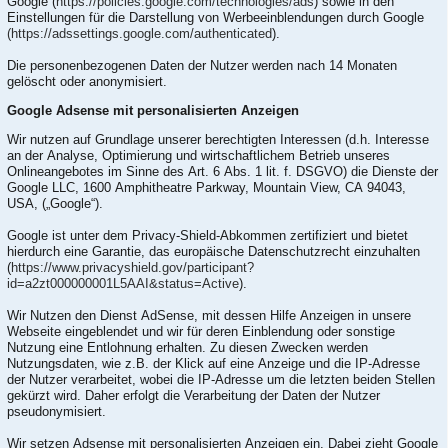
Google (
https://policies.google.com/technologies/ads
) sowie in den
Einstellungen für die Darstellung von Werbeeinblendungen durch Google
(https://adssettings.google.com/authenticated
).
Die personenbezogenen Daten der Nutzer werden nach 14 Monaten
gelöscht oder anonymisiert.
Google Adsense mit personalisierten Anzeigen
Wir nutzen auf Grundlage unserer berechtigten Interessen (d.h. Interesse
an der Analyse, Optimierung und wirtschaftlichem Betrieb unseres
Onlineangebotes im Sinne des Art. 6 Abs. 1 lit. f. DSGVO) die Dienste der
Google LLC, 1600 Amphitheatre Parkway, Mountain View, CA 94043,
USA, („Google“).
Google ist unter dem Privacy-Shield-Abkommen zertifiziert und bietet
hierdurch eine Garantie, das europäische Datenschutzrecht einzuhalten
(
https://www.privacyshield.gov/participant?
id=a2zt000000001L5AAI&status=Active
).
Wir Nutzen den Dienst AdSense, mit dessen Hilfe Anzeigen in unsere
Webseite eingeblendet und wir für deren Einblendung oder sonstige
Nutzung eine Entlohnung erhalten. Zu diesen Zwecken werden
Nutzungsdaten, wie z.B. der Klick auf eine Anzeige und die IP-Adresse
der Nutzer verarbeitet, wobei die IP-Adresse um die letzten beiden Stellen
gekürzt wird. Daher erfolgt die Verarbeitung der Daten der Nutzer
pseudonymisiert.
Wir setzen Adsense mit personalisierten Anzeigen ein. Dabei zieht Google