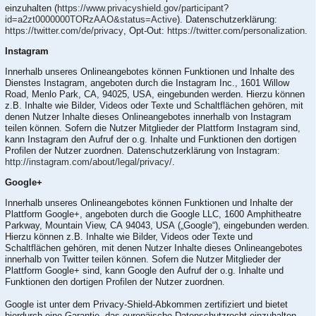
einzuhalten (
https://www.privacyshield.gov/participant?
id=a2zt0000000TORzAAO&status=Active
). Datenschutzerklärung:
https://twitter.com/de/privacy
, Opt-Out:
https://twitter.com/personalization
.
Instagram
Innerhalb unseres Onlineangebotes können Funktionen und Inhalte des
Dienstes Instagram, angeboten durch die Instagram Inc., 1601 Willow
Road, Menlo Park, CA, 94025, USA, eingebunden werden. Hierzu können
z.B. Inhalte wie Bilder, Videos oder Texte und Schaltflächen gehören, mit
denen Nutzer Inhalte dieses Onlineangebotes innerhalb von Instagram
teilen können. Sofern die Nutzer Mitglieder der Plattform Instagram sind,
kann Instagram den Aufruf der o.g. Inhalte und Funktionen den dortigen
Profilen der Nutzer zuordnen. Datenschutzerklärung von Instagram:
http://instagram.com/about/legal/privacy/
.
Google+
Innerhalb unseres Onlineangebotes können Funktionen und Inhalte der
Plattform Google+, angeboten durch die Google LLC, 1600 Amphitheatre
Parkway, Mountain View, CA 94043, USA („Google“), eingebunden werden.
Hierzu können z.B. Inhalte wie Bilder, Videos oder Texte und
Schaltflächen gehören, mit denen Nutzer Inhalte dieses Onlineangebotes
innerhalb von Twitter teilen können. Sofern die Nutzer Mitglieder der
Plattform Google+ sind, kann Google den Aufruf der o.g. Inhalte und
Funktionen den dortigen Profilen der Nutzer zuordnen.
Google ist unter dem Privacy-Shield-Abkommen zertifiziert und bietet
hierdurch eine Garantie, das europäische Datenschutzrecht einzuhalten