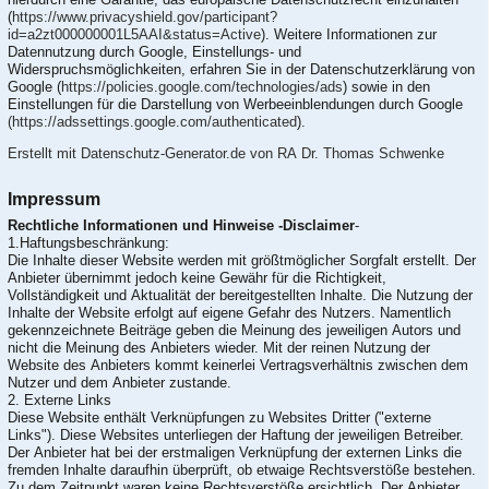
(
https://www.privacyshield.gov/participant?
id=a2zt000000001L5AAI&status=Active
). Weitere Informationen zur
Datennutzung durch Google, Einstellungs- und
Widerspruchsmöglichkeiten, erfahren Sie in der Datenschutzerklärung von
Google (
https://policies.google.com/technologies/ads
) sowie in den
Einstellungen für die Darstellung von Werbeeinblendungen durch Google
(https://adssettings.google.com/authenticated
).
Erstellt mit Datenschutz-Generator.de von RA Dr. Thomas Schwenke
Impressum
Rechtliche Informationen und Hinweise -Disclaimer
-
1.Haftungsbeschränkung:
Die Inhalte dieser Website werden mit größtmöglicher Sorgfalt erstellt. Der
Anbieter übernimmt jedoch keine Gewähr für die Richtigkeit,
Vollständigkeit und Aktualität der bereitgestellten Inhalte. Die Nutzung der
Inhalte der Website erfolgt auf eigene Gefahr des Nutzers. Namentlich
gekennzeichnete Beiträge geben die Meinung des jeweiligen Autors und
nicht die Meinung des Anbieters wieder. Mit der reinen Nutzung der
Website des Anbieters kommt keinerlei Vertragsverhältnis zwischen dem
Nutzer und dem Anbieter zustande.
2. Externe Links
Diese Website enthält Verknüpfungen zu Websites Dritter ("externe
Links"). Diese Websites unterliegen der Haftung der jeweiligen Betreiber.
Der Anbieter hat bei der erstmaligen Verknüpfung der externen Links die
fremden Inhalte daraufhin überprüft, ob etwaige Rechtsverstöße bestehen.
Zu dem Zeitpunkt waren keine Rechtsverstöße ersichtlich. Der Anbieter