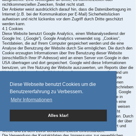
nichtkommerziellen Zwecken, findet nicht statt.
Der Anbieter weist ausdrücklich darauf hin, dass die Datenübertragung im
Internet (z.B. bei der Kommunikation per E-Mail) Sicherheitslücken
aufweisen und nicht lückenlos vor dem Zugriff durch Dritte geschützt
werden kann.
4.1 Cookies
Diese Website benutzt Google Analytics, einen Webanalysedienst der
Google Inc. („Google“). Google Analytics verwendet sog. „Cookies“,
Textdateien, die auf Ihrem Computer gespeichert werden und die eine
Analyse der Benutzung der Website durch Sie ermöglichen. Die durch den
Cookie erzeugten Informationen über Ihre Benutzung dieser Website
(einschließlich Ihrer IP-Adresse) wird an einen Server von Google in den
USA übertragen und dort gespeichert. Google wird diese Informationen
benutzen, um Ihre Nutzung der Website auszuwerten, um Reports über die
Websiteaktivitäten für die Websitebetreiber zusammenzustellen und um
weitere mit der Websitenutzung und der Internetnutzung verbundene
Dienstleistungen zu erbringen. Auch wird Google diese Informationen
Diese Webseite benutzt Cookies um die
gegebenenfalls an Dritte übertragen, sofern dies gesetzlich vorgeschrieben
Benutzererfahrung zu Verbessern.
oder soweit Dritte diese Daten im Auftrag von Google verarbeiten. Google
wird in keinem Fall Ihre IP-Adresse mit anderen Daten von Google in
Mehr Informationen
Verbindung bringen. Sie können die Installation der Cookies durch eine
entsprechende Einstellung Ihrer Browser Software verhindern; wir weisen
Sie jedoch darauf hin, dass Sie in diesem Fall gegebenenfalls nicht
Alles klar!
sämtliche Funktionen dieser Website vollumfänglich nutzen können. Durch
die Nutzung dieser Website erklären Sie sich mit der Bearbeitung der über
Sie erhobenen Daten durch Google in der zuvor beschriebenen Art und
Weise und zu dem zuvor benannten Zweck einverstanden.
Die Verwendung der Kontaktdaten des Impressums zur gewerblichen