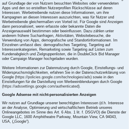
auf Grundlage der von Nutzern besuchten Websites oder verwendeten
Apps und den so erstellten Nutzerprofilen Rückschlüsse auf deren
Interessen. Werbetreibende nutzen diese Informationen, um ihre
Kampagnen an diesen Interessen auszurichten, was für Nutzer und
Werbetreibende gleichermaßen von Vorteil ist. Für Google sind Anzeigen
dann personalisiert, wenn erfasste oder bekannte Daten die
Anzeigenauswahl bestimmen oder beeinflussen. Dazu zählen unter
anderem frühere Suchanfragen, Aktivitäten, Websitebesuche, die
Verwendung von Apps, demografische und Standortinformationen. Im
Einzelnen umfasst dies: demografisches Targeting, Targeting auf
Interessenkategorien, Remarketing sowie Targeting auf Listen zum
Kundenabgleich und Zielgruppenlisten, die in DoubleClick Bid Manager
oder Campaign Manager hochgeladen wurden.
Weitere Informationen zur Datennutzung durch Google, Einstellungs- und
Widerspruchsmöglichkeiten, erfahren Sie in der Datenschutzerklärung von
Google (
https://policies.google.com/technologies/ads
) sowie in den
Einstellungen für die Darstellung von Werbeeinblendungen durch Google
(https://adssettings.google.com/authenticated
).
Google Adsense mit nicht-personalisierten Anzeigen
Wir nutzen auf Grundlage unserer berechtigten Interessen (d.h. Interesse
an der Analyse, Optimierung und wirtschaftlichem Betrieb unseres
Onlineangebotes im Sinne des Art. 6 Abs. 1 lit. f. DSGVO) die Dienste der
Google LLC, 1600 Amphitheatre Parkway, Mountain View, CA 94043,
USA, („Google“).