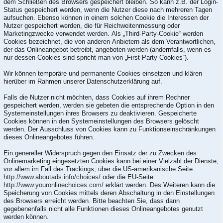
dem Schließen des Browsers gespeichert bleiben. So kann z.B. der Login-
Status gespeichert werden, wenn die Nutzer diese nach mehreren Tagen
aufsuchen. Ebenso können in einem solchen Cookie die Interessen der
Nutzer gespeichert werden, die für Reichweitenmessung oder
Marketingzwecke verwendet werden. Als „Third-Party-Cookie“ werden
Cookies bezeichnet, die von anderen Anbietern als dem Verantwortlichen,
der das Onlineangebot betreibt, angeboten werden (andernfalls, wenn es
nur dessen Cookies sind spricht man von „First-Party Cookies“).
Wir können temporäre und permanente Cookies einsetzen und klären
hierüber im Rahmen unserer Datenschutzerklärung auf.
Falls die Nutzer nicht möchten, dass Cookies auf ihrem Rechner
gespeichert werden, werden sie gebeten die entsprechende Option in den
Systemeinstellungen ihres Browsers zu deaktivieren. Gespeicherte
Cookies können in den Systemeinstellungen des Browsers gelöscht
werden. Der Ausschluss von Cookies kann zu Funktionseinschränkungen
dieses Onlineangebotes führen.
Ein genereller Widerspruch gegen den Einsatz der zu Zwecken des
Onlinemarketing eingesetzten Cookies kann bei einer Vielzahl der Dienste,
vor allem im Fall des Trackings, über die US-amerikanische Seite
http://www.aboutads.info/choices/
oder die EU-Seite
http://www.youronlinechoices.com/
erklärt werden. Des Weiteren kann die
Speicherung von Cookies mittels deren Abschaltung in den Einstellungen
des Browsers erreicht werden. Bitte beachten Sie, dass dann
gegebenenfalls nicht alle Funktionen dieses Onlineangebotes genutzt
werden können.