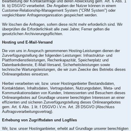
Bearbeitung der Kontaktanfrage und deren Abwicklung gem. Art. 6 Abs. 1
lit. b) DSGVO verarbeitet. Die Angaben der Nutzer können in einem
Customer-Relationship-Management System ("CRM System") oder
vergleichbarer Anfragenorganisation gespeichert werden.
Wir löschen die Anfragen, sofern diese nicht mehr erforderlich sind. Wir
überprüfen die Erforderlichkeit alle zwei Jahre; Ferner gelten die
gesetzlichen Archivierungspflichten.
Hosting und E-Mail-Versand
Die von uns in Anspruch genommenen Hosting-Leistungen dienen der
Zurverfügungstellung der folgenden Leistungen: Infrastruktur- und
Plattformdienstleistungen, Rechenkapazität, Speicherplatz und
Datenbankdienste, E-Mail-Versand, Sicherheitsleistungen sowie
technische Wartungsleistungen, die wir zum Zwecke des Betriebs dieses
Onlineangebotes einsetzen.
Hierbei verarbeiten wir, bzw. unser Hostinganbieter Bestandsdaten,
Kontaktdaten, Inhaltsdaten, Vertragsdaten, Nutzungsdaten, Meta- und
Kommunikationsdaten von Kunden, Interessenten und Besuchern dieses
Onlineangebotes auf Grundlage unserer berechtigten Interessen an einer
effizienten und sicheren Zurverfügungstellung dieses Onlineangebotes
gem. Art. 6 Abs. 1 lit. f DSGVO i.V.m. Art. 28 DSGVO (Abschluss
Auftragsverarbeitungsvertrag).
Erhebung von Zugriffsdaten und Logfiles
Wir, bzw. unser Hostinganbieter, erhebt auf Grundlage unserer berechtigten