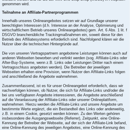
genommen wird.
Teilnahme an Affiliate-Partnerprogrammen
Innerhalb unseres Onlineangebotes setzen wir auf Grundlage unserer
berechtigten Interessen (d.h. Interesse an der Analyse, Optimierung und
wirtschaftlichem Betrieb unseres Onlineangebotes) gem. Art. 6 Abs. 1 lit. f
DSGVO branchenübliche Trackingmaßnahmen ein, soweit diese für den
Betrieb des Affiliatesystems erforderlich sind. Nachfolgend klären wir die
Nutzer über die technischen Hintergründe auf.
Die von unseren Vertragspartnern angebotene Leistungen können auch auf
anderen Webseiten beworben und verlinkt werden (sog. Affiliate-Links oder
After-Buy-Systeme, wenn z.B. Links oder Leistungen Dritter nach einem
Vertragsschluss angeboten werden). Die Betreiber der jeweiligen
Webseiten erhalten eine Provision, wenn Nutzer den Affiliate-Links folgen
und anschließend die Angebote wahrnehmen.
Zusammenfassend, ist es für unser Onlineangebot erforderlich, dass wir
nachverfolgen können, ob Nutzer, die sich für Affiliate-Links und/oder die
bei uns verfügbaren Angebote interessieren, die Angebote anschließend
auf die Veranlassung der Affiliate-Links oder unserer Onlineplattform,
wahrnehmen. Hierzu werden die Affiliate-Links und unsere Angebote um
bestimmte Werte ergänzt, die ein Bestandteil des Links oder anderweitig,
z.B. in einem Cookie, gesetzt werden können. Zu den Werten gehören
insbesondere die Ausgangswebseite (Referrer), Zeitpunkt, eine Online-
Kennung der Betreiber der Webseite, auf der sich der Affiliate-Link befand,
eine Online-Kennung des jeweiligen Angebotes, eine Online-Kennung des