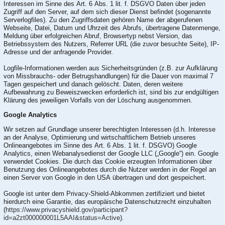
Interessen im Sinne des Art. 6 Abs. 1 lit. f. DSGVO Daten über jeden
Zugriff auf den Server, auf dem sich dieser Dienst befindet (sogenannte
Serverlogfiles). Zu den Zugriffsdaten gehören Name der abgerufenen
Webseite, Datei, Datum und Uhrzeit des Abrufs, übertragene Datenmenge,
Meldung über erfolgreichen Abruf, Browsertyp nebst Version, das
Betriebssystem des Nutzers, Referrer URL (die zuvor besuchte Seite), IP-
Adresse und der anfragende Provider.
Logfile-Informationen werden aus Sicherheitsgründen (z.B. zur Aufklärung
von Missbrauchs- oder Betrugshandlungen) für die Dauer von maximal 7
Tagen gespeichert und danach gelöscht. Daten, deren weitere
Aufbewahrung zu Beweiszwecken erforderlich ist, sind bis zur endgültigen
Klärung des jeweiligen Vorfalls von der Löschung ausgenommen.
Google Analytics
Wir setzen auf Grundlage unserer berechtigten Interessen (d.h. Interesse
an der Analyse, Optimierung und wirtschaftlichem Betrieb unseres
Onlineangebotes im Sinne des Art. 6 Abs. 1 lit. f. DSGVO) Google
Analytics, einen Webanalysedienst der Google LLC („Google“) ein. Google
verwendet Cookies. Die durch das Cookie erzeugten Informationen über
Benutzung des Onlineangebotes durch die Nutzer werden in der Regel an
einen Server von Google in den USA übertragen und dort gespeichert.
Google ist unter dem Privacy-Shield-Abkommen zertifiziert und bietet
hierdurch eine Garantie, das europäische Datenschutzrecht einzuhalten
(
https://www.privacyshield.gov/participant?
id=a2zt000000001L5AAI&status=Active
).