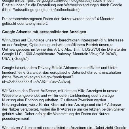
Google (
https://policies.google.com/technologies/ads
) sowie in den
Einstellungen für die Darstellung von Werbeeinblendungen durch Google
(https://adssettings.google.com/authenticated
).
Die personenbezogenen Daten der Nutzer werden nach 14 Monaten
gelöscht oder anonymisiert.
Google Adsense mit personalisierten Anzeigen
Wir nutzen auf Grundlage unserer berechtigten Interessen (d.h. Interesse
an der Analyse, Optimierung und wirtschaftlichem Betrieb unseres
Onlineangebotes im Sinne des Art. 6 Abs. 1 lit. f. DSGVO) die Dienste der
Google LLC, 1600 Amphitheatre Parkway, Mountain View, CA 94043,
USA, („Google“).
Google ist unter dem Privacy-Shield-Abkommen zertifiziert und bietet
hierdurch eine Garantie, das europäische Datenschutzrecht einzuhalten
(
https://www.privacyshield.gov/participant?
id=a2zt000000001L5AAI&status=Active
).
Wir Nutzen den Dienst AdSense, mit dessen Hilfe Anzeigen in unsere
Webseite eingeblendet und wir für deren Einblendung oder sonstige
Nutzung eine Entlohnung erhalten. Zu diesen Zwecken werden
Nutzungsdaten, wie z.B. der Klick auf eine Anzeige und die IP-Adresse
der Nutzer verarbeitet, wobei die IP-Adresse um die letzten beiden Stellen
gekürzt wird. Daher erfolgt die Verarbeitung der Daten der Nutzer
pseudonymisiert.
Wir setzen Adsense mit personalisierten Anzeigen ein. Dabei zieht Google