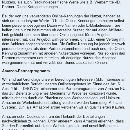
Nutzers, als auch Tracking-spezifische Werte wie z.B. Werbemittel-ID,
Partner-ID und Kategorisierungen.
Bei der von uns verwendeten Online-Kennungen der Nutzer, handelt es
sich um pseudonyme Werte. D.h. die Online-Kennungen enthalten selbst
keine personenbezogenen Daten wie Namen oder E-Mailadressen. Sie
helfen uns nur zu bestimmen ob derselbe Nutzer, der auf einen Affiliate-
Link geklickt oder sich über unser Onlineangebot für ein Angebot
interessiert hat, das Angebot wahrgenommen, d.h. z.B. einen Vertrag mit
dem Anbieter abgeschlossen hat. Die Online-Kennung ist jedoch insoweit
personenbezogen, als dem Partnerunternehmen und auch uns, die Online-
Kennung zusammen mit anderen Nutzerdaten vorliegen. Nur so kann das
Partnerunternehmen uns mitteilen, ob derjenige Nutzer das Angebot
wahrgenommen hat und wir z.B. den Bonus auszahlen können.
Amazon-Partnerprogramm
Wir sind auf Grundlage unserer berechtigten Interessen (d.h. Interesse am
wirtschaftlichem Betrieb unseres Onlineangebotes im Sinne des Art. 6
Abs. 1 lit. f. DSGVO) Teilnehmer des Partnerprogramms von Amazon EU,
das zur Bereitstellung eines Mediums für Websites konzipiert wurde,
mittels dessen durch die Platzierung von Werbeanzeigen und Links zu
Amazon.de Werbekostenerstattung verdient werden kann (sog. Affiliate-
System). D.h. als Amazon-Partner verdienen wir an qualifizierten Käufen.
Amazon setzt Cookies ein, um die Herkunft der Bestellungen
nachvollziehen zu können. Unter anderem kann Amazon erkennen, dass
Sie den Partnerlink auf dieser Website geklickt und anschließend ein