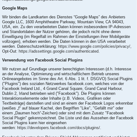
Google Maps
Wir binden die Landkarten des Dienstes “Google Maps” des Anbieters
Google LLC, 1600 Amphitheatre Parkway, Mountain View, CA 94043,
USA, ein. Zu den verarbeiteten Daten können insbesondere IP-Adressen
und Standortdaten der Nutzer gehören, die jedoch nicht ohne deren
Einwilligung (im Regelfall im Rahmen der Einstellungen ihrer Mobilgeräte
vollzogen), erhoben werden. Die Daten können in den USA verarbeitet
werden. Datenschutzerklärung:
https://www.google.com/policies/privacy/
,
Opt-Out:
https://adssettings.google.com/authenticated
.
Verwendung von Facebook Social Plugins
Wir nutzen auf Grundlage unserer berechtigten Interessen (d.h. Interesse
an der Analyse, Optimierung und wirtschaftlichem Betrieb unseres
Onlineangebotes im Sinne des Art. 6 Abs. 1 lit. f. DSGVO) Social Plugins
("Plugins") des sozialen Netzwerkes facebook.com, welches von der
Facebook Ireland Ltd., 4 Grand Canal Square, Grand Canal Harbour,
Dublin 2, Irland betrieben wird ("Facebook"). Die Plugins können
Interaktionselemente oder Inhalte (z.B. Videos, Grafiken oder
Textbeiträge) darstellen und sind an einem der Facebook Logos erkennbar
(weißes „f“ auf blauer Kachel, den Begriffen "Like", "Gefällt mir" oder
einem „Daumen hoch“-Zeichen) oder sind mit dem Zusatz "Facebook
Social Plugin" gekennzeichnet. Die Liste und das Aussehen der Facebook
Social Plugins kann hier eingesehen
werden:
https://developers.facebook.com/docs/plugins/
.