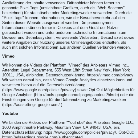
Auslieferung der Inhalte verwenden. Drittanbieter können ferner so
genannte Pixel-Tags (unsichtbare Grafiken, auch als "Web Beacons"
bezeichnet) für statistische oder Marketingzwecke verwenden. Durch die
"Pixel-Tags" können Informationen, wie der Besucherverkehr auf den
Seiten dieser Website ausgewertet werden. Die pseudonymen
Informationen können ferner in Cookies auf dem Gerät der Nutzer
gespeichert werden und unter anderem technische Informationen zum
Browser und Betriebssystem, verweisende Webseiten, Besuchszeit sowie
weitere Angaben zur Nutzung unseres Onlineangebotes enthalten, als
auch mit solchen Informationen aus anderen Quellen verbunden werden.
Vimeo
Wir können die Videos der Plattform “Vimeo” des Anbieters Vimeo Inc.,
Attention: Legal Department, 555 West 18th Street New York, New York
10011, USA, einbinden. Datenschutzerklärung:
https://vimeo.com/privacy
.
WIr weisen darauf hin, dass Vimeo Google Analytics einsetzen kann und
verweisen hierzu auf die Datenschutzerklärung
(
https://www.google.com/policies/privacy
) sowie Opt-Out-Möglichkeiten für
Google-Analytics (
http://tools.google.com/dlpage/gaoptout?hl=de
) oder die
Einstellungen von Google für die Datennutzung zu Marketingzwecken
(
https://adssettings.google.com/.
).
Youtube
Wir binden die Videos der Plattform “YouTube” des Anbieters Google LLC,
1600 Amphitheatre Parkway, Mountain View, CA 94043, USA, ein.
Datenschutzerklärung:
https://www.google.com/policies/privacy/
, Opt-Out:
https://adssettings.google.com/authenticated
.