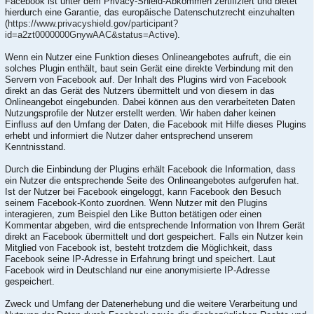
Facebook ist unter dem Privacy-Shield-Abkommen zertifiziert und bietet
hierdurch eine Garantie, das europäische Datenschutzrecht einzuhalten
(
https://www.privacyshield.gov/participant?
id=a2zt0000000GnywAAC&status=Active
).
Wenn ein Nutzer eine Funktion dieses Onlineangebotes aufruft, die ein
solches Plugin enthält, baut sein Gerät eine direkte Verbindung mit den
Servern von Facebook auf. Der Inhalt des Plugins wird von Facebook
direkt an das Gerät des Nutzers übermittelt und von diesem in das
Onlineangebot eingebunden. Dabei können aus den verarbeiteten Daten
Nutzungsprofile der Nutzer erstellt werden. Wir haben daher keinen
Einfluss auf den Umfang der Daten, die Facebook mit Hilfe dieses Plugins
erhebt und informiert die Nutzer daher entsprechend unserem
Kenntnisstand.
Durch die Einbindung der Plugins erhält Facebook die Information, dass
ein Nutzer die entsprechende Seite des Onlineangebotes aufgerufen hat.
Ist der Nutzer bei Facebook eingeloggt, kann Facebook den Besuch
seinem Facebook-Konto zuordnen. Wenn Nutzer mit den Plugins
interagieren, zum Beispiel den Like Button betätigen oder einen
Kommentar abgeben, wird die entsprechende Information von Ihrem Gerät
direkt an Facebook übermittelt und dort gespeichert. Falls ein Nutzer kein
Mitglied von Facebook ist, besteht trotzdem die Möglichkeit, dass
Facebook seine IP-Adresse in Erfahrung bringt und speichert. Laut
Facebook wird in Deutschland nur eine anonymisierte IP-Adresse
gespeichert.
Zweck und Umfang der Datenerhebung und die weitere Verarbeitung und