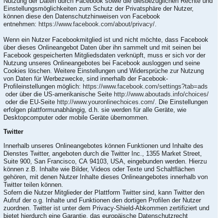
Nutzung der Daten durch Facebook sowie die diesbezüglichen Rechte und
Einstellungsmöglichkeiten zum Schutz der Privatsphäre der Nutzer,
können diese den Datenschutzhinweisen von Facebook
entnehmen:
https://www.facebook.com/about/privacy/
.
Wenn ein Nutzer Facebookmitglied ist und nicht möchte, dass Facebook
über dieses Onlineangebot Daten über ihn sammelt und mit seinen bei
Facebook gespeicherten Mitgliedsdaten verknüpft, muss er sich vor der
Nutzung unseres Onlineangebotes bei Facebook ausloggen und seine
Cookies löschen. Weitere Einstellungen und Widersprüche zur Nutzung
von Daten für Werbezwecke, sind innerhalb der Facebook-
Profileinstellungen möglich:
https://www.facebook.com/settings?tab=ads
oder über die US-amerikanische Seite
http://www.aboutads.info/choices/
oder die EU-Seite
http://www.youronlinechoices.com/
. Die Einstellungen
erfolgen plattformunabhängig, d.h. sie werden für alle Geräte, wie
Desktopcomputer oder mobile Geräte übernommen.
Twitter
Innerhalb unseres Onlineangebotes können Funktionen und Inhalte des
Dienstes Twitter, angeboten durch die Twitter Inc., 1355 Market Street,
Suite 900, San Francisco, CA 94103, USA, eingebunden werden. Hierzu
können z.B. Inhalte wie Bilder, Videos oder Texte und Schaltflächen
gehören, mit denen Nutzer Inhalte dieses Onlineangebotes innerhalb von
Twitter teilen können.
Sofern die Nutzer Mitglieder der Plattform Twitter sind, kann Twitter den
Aufruf der o.g. Inhalte und Funktionen den dortigen Profilen der Nutzer
zuordnen. Twitter ist unter dem Privacy-Shield-Abkommen zertifiziert und
bietet hierdurch eine Garantie, das europäische Datenschutzrecht