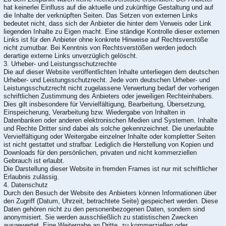
hat keinerlei Einfluss auf die aktuelle und zukünftige Gestaltung und auf
die Inhalte der verknüpften Seiten. Das Setzen von externen Links
bedeutet nicht, dass sich der Anbieter die hinter dem Verweis oder Link
liegenden Inhalte zu Eigen macht. Eine ständige Kontrolle dieser externen
Links ist für den Anbieter ohne konkrete Hinweise auf Rechtsverstöße
nicht zumutbar. Bei Kenntnis von Rechtsverstößen werden jedoch
derartige externe Links unverzüglich gelöscht.
3. Urheber- und Leistungsschutzrechte
Die auf dieser Website veröffentlichten Inhalte unterliegen dem deutschen
Urheber- und Leistungsschutzrecht. Jede vom deutschen Urheber- und
Leistungsschutzrecht nicht zugelassene Verwertung bedarf der vorherigen
schriftlichen Zustimmung des Anbieters oder jeweiligen Rechteinhabers.
Dies gilt insbesondere für Vervielfältigung, Bearbeitung, Übersetzung,
Einspeicherung, Verarbeitung bzw. Wiedergabe von Inhalten in
Datenbanken oder anderen elektronischen Medien und Systemen. Inhalte
und Rechte Dritter sind dabei als solche gekennzeichnet. Die unerlaubte
Vervielfältigung oder Weitergabe einzelner Inhalte oder kompletter Seiten
ist nicht gestattet und strafbar. Lediglich die Herstellung von Kopien und
Downloads für den persönlichen, privaten und nicht kommerziellen
Gebrauch ist erlaubt.
Die Darstellung dieser Website in fremden Frames ist nur mit schriftlicher
Erlaubnis zulässig.
4. Datenschutz
Durch den Besuch der Website des Anbieters können Informationen über
den Zugriff (Datum, Uhrzeit, betrachtete Seite) gespeichert werden. Diese
Daten gehören nicht zu den personenbezogenen Daten, sondern sind
anonymisiert. Sie werden ausschließlich zu statistischen Zwecken
ausgewertet. Eine Weitergabe an Dritte, zu kommerziellen oder