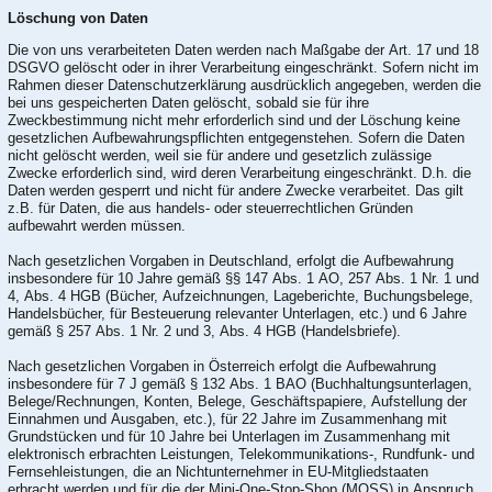
Löschung von Daten
Die von uns verarbeiteten Daten werden nach Maßgabe der Art. 17 und 18
DSGVO gelöscht oder in ihrer Verarbeitung eingeschränkt. Sofern nicht im
Rahmen dieser Datenschutzerklärung ausdrücklich angegeben, werden die
bei uns gespeicherten Daten gelöscht, sobald sie für ihre
Zweckbestimmung nicht mehr erforderlich sind und der Löschung keine
gesetzlichen Aufbewahrungspflichten entgegenstehen. Sofern die Daten
nicht gelöscht werden, weil sie für andere und gesetzlich zulässige
Zwecke erforderlich sind, wird deren Verarbeitung eingeschränkt. D.h. die
Daten werden gesperrt und nicht für andere Zwecke verarbeitet. Das gilt
z.B. für Daten, die aus handels- oder steuerrechtlichen Gründen
aufbewahrt werden müssen.
Nach gesetzlichen Vorgaben in Deutschland, erfolgt die Aufbewahrung
insbesondere für 10 Jahre gemäß §§ 147 Abs. 1 AO, 257 Abs. 1 Nr. 1 und
4, Abs. 4 HGB (Bücher, Aufzeichnungen, Lageberichte, Buchungsbelege,
Handelsbücher, für Besteuerung relevanter Unterlagen, etc.) und 6 Jahre
gemäß § 257 Abs. 1 Nr. 2 und 3, Abs. 4 HGB (Handelsbriefe).
Nach gesetzlichen Vorgaben in Österreich erfolgt die Aufbewahrung
insbesondere für 7 J gemäß § 132 Abs. 1 BAO (Buchhaltungsunterlagen,
Belege/Rechnungen, Konten, Belege, Geschäftspapiere, Aufstellung der
Einnahmen und Ausgaben, etc.), für 22 Jahre im Zusammenhang mit
Grundstücken und für 10 Jahre bei Unterlagen im Zusammenhang mit
elektronisch erbrachten Leistungen, Telekommunikations-, Rundfunk- und
Fernsehleistungen, die an Nichtunternehmer in EU-Mitgliedstaaten
erbracht werden und für die der Mini-One-Stop-Shop (MOSS) in Anspruch