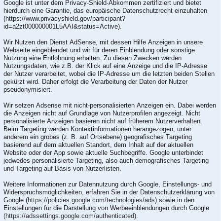
Google ist unter dem Privacy-Shield-Abkommen zertifiziert und bietet
hierdurch eine Garantie, das europäische Datenschutzrecht einzuhalten
(https://www.privacyshield.gov/participant?
id=a2zt000000001L5AAI&status=Active).
Wir Nutzen den Dienst AdSense, mit dessen Hilfe Anzeigen in unsere
Webseite eingeblendet und wir für deren Einblendung oder sonstige
Nutzung eine Entlohnung erhalten. Zu diesen Zwecken werden
Nutzungsdaten, wie z.B. der Klick auf eine Anzeige und die IP-Adresse
der Nutzer verarbeitet, wobei die IP-Adresse um die letzten beiden Stellen
gekürzt wird. Daher erfolgt die Verarbeitung der Daten der Nutzer
pseudonymisiert.
Wir setzen Adsense mit nicht-personalisierten Anzeigen ein. Dabei werden
die Anzeigen nicht auf Grundlage von Nutzerprofilen angezeigt. Nicht
personalisierte Anzeigen basieren nicht auf früherem Nutzerverhalten.
Beim Targeting werden Kontextinformationen herangezogen, unter
anderem ein grobes (z. B. auf Ortsebene) geografisches Targeting
basierend auf dem aktuellen Standort, dem Inhalt auf der aktuellen
Website oder der App sowie aktuelle Suchbegriffe. Google unterbindet
jedwedes personalisierte Targeting, also auch demografisches Targeting
und Targeting auf Basis von Nutzerlisten.
Weitere Informationen zur Datennutzung durch Google, Einstellungs- und
Widerspruchsmöglichkeiten, erfahren Sie in der Datenschutzerklärung von
Google (
https://policies.google.com/technologies/ads
) sowie in den
Einstellungen für die Darstellung von Werbeeinblendungen durch Google
(https://adssettings.google.com/authenticated
).