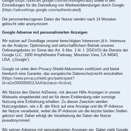
Google (
https://policies.google.com/technologies/ads
) sowie in den
Einstellungen für die Darstellung von Werbeeinblendungen durch Google
(https://adssettings.google.com/authenticated
).
Die personenbezogenen Daten der Nutzer werden nach 14 Monaten
gelöscht oder anonymisiert.
Google Adsense mit personalisierten Anzeigen
Wir nutzen auf Grundlage unserer berechtigten Interessen (d.h. Interesse
an der Analyse, Optimierung und wirtschaftlichem Betrieb unseres
Onlineangebotes im Sinne des Art. 6 Abs. 1 lit. f. DSGVO) die Dienste der
Google LLC, 1600 Amphitheatre Parkway, Mountain View, CA 94043,
USA, („Google“).
Google ist unter dem Privacy-Shield-Abkommen zertifiziert und bietet
hierdurch eine Garantie, das europäische Datenschutzrecht einzuhalten
(
https://www.privacyshield.gov/participant?
id=a2zt000000001L5AAI&status=Active
).
Wir Nutzen den Dienst AdSense, mit dessen Hilfe Anzeigen in unsere
Webseite eingeblendet und wir für deren Einblendung oder sonstige
Nutzung eine Entlohnung erhalten. Zu diesen Zwecken werden
Nutzungsdaten, wie z.B. der Klick auf eine Anzeige und die IP-Adresse
der Nutzer verarbeitet, wobei die IP-Adresse um die letzten beiden Stellen
gekürzt wird. Daher erfolgt die Verarbeitung der Daten der Nutzer
pseudonymisiert.
Wir setzen Adsense mit personalisierten Anzeigen ein. Dabei zieht Google