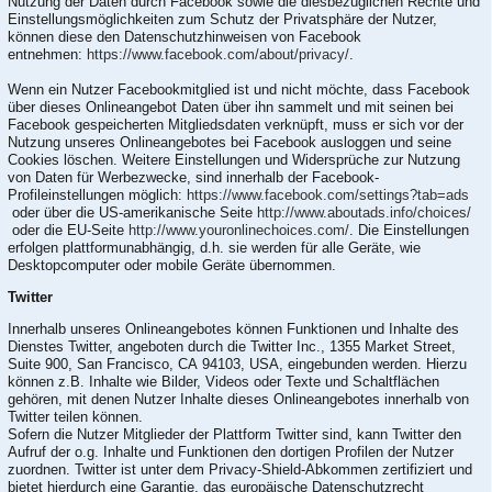
Nutzung der Daten durch Facebook sowie die diesbezüglichen Rechte und
Einstellungsmöglichkeiten zum Schutz der Privatsphäre der Nutzer,
können diese den Datenschutzhinweisen von Facebook
entnehmen:
https://www.facebook.com/about/privacy/
.
Wenn ein Nutzer Facebookmitglied ist und nicht möchte, dass Facebook
über dieses Onlineangebot Daten über ihn sammelt und mit seinen bei
Facebook gespeicherten Mitgliedsdaten verknüpft, muss er sich vor der
Nutzung unseres Onlineangebotes bei Facebook ausloggen und seine
Cookies löschen. Weitere Einstellungen und Widersprüche zur Nutzung
von Daten für Werbezwecke, sind innerhalb der Facebook-
Profileinstellungen möglich:
https://www.facebook.com/settings?tab=ads
oder über die US-amerikanische Seite
http://www.aboutads.info/choices/
oder die EU-Seite
http://www.youronlinechoices.com/
. Die Einstellungen
erfolgen plattformunabhängig, d.h. sie werden für alle Geräte, wie
Desktopcomputer oder mobile Geräte übernommen.
Twitter
Innerhalb unseres Onlineangebotes können Funktionen und Inhalte des
Dienstes Twitter, angeboten durch die Twitter Inc., 1355 Market Street,
Suite 900, San Francisco, CA 94103, USA, eingebunden werden. Hierzu
können z.B. Inhalte wie Bilder, Videos oder Texte und Schaltflächen
gehören, mit denen Nutzer Inhalte dieses Onlineangebotes innerhalb von
Twitter teilen können.
Sofern die Nutzer Mitglieder der Plattform Twitter sind, kann Twitter den
Aufruf der o.g. Inhalte und Funktionen den dortigen Profilen der Nutzer
zuordnen. Twitter ist unter dem Privacy-Shield-Abkommen zertifiziert und
bietet hierdurch eine Garantie, das europäische Datenschutzrecht