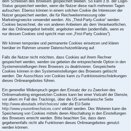
dem Schließen des Browsers gespeichert bleiben. So kann z.B. der Login-
Status gespeichert werden, wenn die Nutzer diese nach mehreren Tagen
aufsuchen. Ebenso können in einem solchen Cookie die Interessen der
Nutzer gespeichert werden, die für Reichweitenmessung oder
Marketingzwecke verwendet werden. Als „Third-Party-Cookie“ werden
Cookies bezeichnet, die von anderen Anbietern als dem Verantwortlichen,
der das Onlineangebot betreibt, angeboten werden (andernfalls, wenn es
nur dessen Cookies sind spricht man von „First-Party Cookies“).
Wir können temporäre und permanente Cookies einsetzen und klären
hierüber im Rahmen unserer Datenschutzerklärung auf.
Falls die Nutzer nicht möchten, dass Cookies auf ihrem Rechner
gespeichert werden, werden sie gebeten die entsprechende Option in den
Systemeinstellungen ihres Browsers zu deaktivieren. Gespeicherte
Cookies können in den Systemeinstellungen des Browsers gelöscht
werden. Der Ausschluss von Cookies kann zu Funktionseinschränkungen
dieses Onlineangebotes führen.
Ein genereller Widerspruch gegen den Einsatz der zu Zwecken des
Onlinemarketing eingesetzten Cookies kann bei einer Vielzahl der Dienste,
vor allem im Fall des Trackings, über die US-amerikanische Seite
http://www.aboutads.info/choices/
oder die EU-Seite
http://www.youronlinechoices.com/
erklärt werden. Des Weiteren kann die
Speicherung von Cookies mittels deren Abschaltung in den Einstellungen
des Browsers erreicht werden. Bitte beachten Sie, dass dann
gegebenenfalls nicht alle Funktionen dieses Onlineangebotes genutzt
werden können.