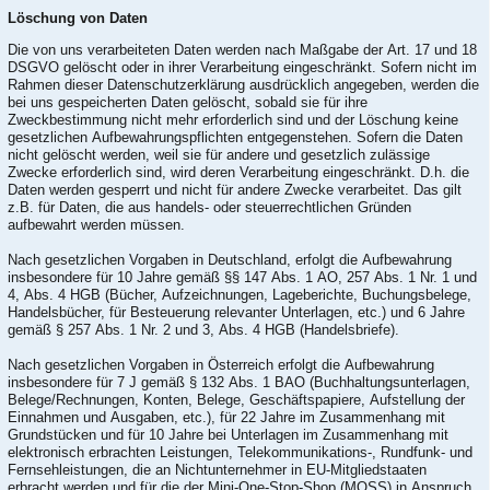
Löschung von Daten
Die von uns verarbeiteten Daten werden nach Maßgabe der Art. 17 und 18
DSGVO gelöscht oder in ihrer Verarbeitung eingeschränkt. Sofern nicht im
Rahmen dieser Datenschutzerklärung ausdrücklich angegeben, werden die
bei uns gespeicherten Daten gelöscht, sobald sie für ihre
Zweckbestimmung nicht mehr erforderlich sind und der Löschung keine
gesetzlichen Aufbewahrungspflichten entgegenstehen. Sofern die Daten
nicht gelöscht werden, weil sie für andere und gesetzlich zulässige
Zwecke erforderlich sind, wird deren Verarbeitung eingeschränkt. D.h. die
Daten werden gesperrt und nicht für andere Zwecke verarbeitet. Das gilt
z.B. für Daten, die aus handels- oder steuerrechtlichen Gründen
aufbewahrt werden müssen.
Nach gesetzlichen Vorgaben in Deutschland, erfolgt die Aufbewahrung
insbesondere für 10 Jahre gemäß §§ 147 Abs. 1 AO, 257 Abs. 1 Nr. 1 und
4, Abs. 4 HGB (Bücher, Aufzeichnungen, Lageberichte, Buchungsbelege,
Handelsbücher, für Besteuerung relevanter Unterlagen, etc.) und 6 Jahre
gemäß § 257 Abs. 1 Nr. 2 und 3, Abs. 4 HGB (Handelsbriefe).
Nach gesetzlichen Vorgaben in Österreich erfolgt die Aufbewahrung
insbesondere für 7 J gemäß § 132 Abs. 1 BAO (Buchhaltungsunterlagen,
Belege/Rechnungen, Konten, Belege, Geschäftspapiere, Aufstellung der
Einnahmen und Ausgaben, etc.), für 22 Jahre im Zusammenhang mit
Grundstücken und für 10 Jahre bei Unterlagen im Zusammenhang mit
elektronisch erbrachten Leistungen, Telekommunikations-, Rundfunk- und
Fernsehleistungen, die an Nichtunternehmer in EU-Mitgliedstaaten
erbracht werden und für die der Mini-One-Stop-Shop (MOSS) in Anspruch