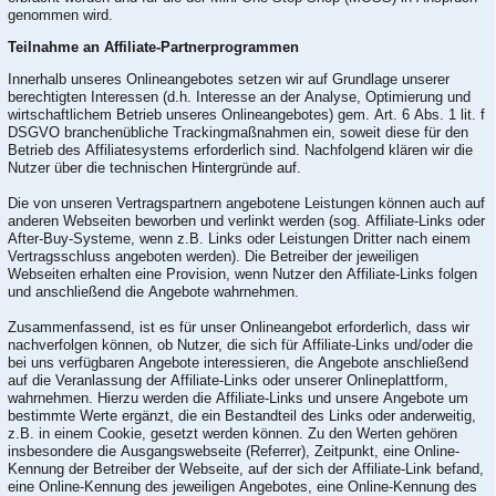
genommen wird.
Teilnahme an Affiliate-Partnerprogrammen
Innerhalb unseres Onlineangebotes setzen wir auf Grundlage unserer
berechtigten Interessen (d.h. Interesse an der Analyse, Optimierung und
wirtschaftlichem Betrieb unseres Onlineangebotes) gem. Art. 6 Abs. 1 lit. f
DSGVO branchenübliche Trackingmaßnahmen ein, soweit diese für den
Betrieb des Affiliatesystems erforderlich sind. Nachfolgend klären wir die
Nutzer über die technischen Hintergründe auf.
Die von unseren Vertragspartnern angebotene Leistungen können auch auf
anderen Webseiten beworben und verlinkt werden (sog. Affiliate-Links oder
After-Buy-Systeme, wenn z.B. Links oder Leistungen Dritter nach einem
Vertragsschluss angeboten werden). Die Betreiber der jeweiligen
Webseiten erhalten eine Provision, wenn Nutzer den Affiliate-Links folgen
und anschließend die Angebote wahrnehmen.
Zusammenfassend, ist es für unser Onlineangebot erforderlich, dass wir
nachverfolgen können, ob Nutzer, die sich für Affiliate-Links und/oder die
bei uns verfügbaren Angebote interessieren, die Angebote anschließend
auf die Veranlassung der Affiliate-Links oder unserer Onlineplattform,
wahrnehmen. Hierzu werden die Affiliate-Links und unsere Angebote um
bestimmte Werte ergänzt, die ein Bestandteil des Links oder anderweitig,
z.B. in einem Cookie, gesetzt werden können. Zu den Werten gehören
insbesondere die Ausgangswebseite (Referrer), Zeitpunkt, eine Online-
Kennung der Betreiber der Webseite, auf der sich der Affiliate-Link befand,
eine Online-Kennung des jeweiligen Angebotes, eine Online-Kennung des