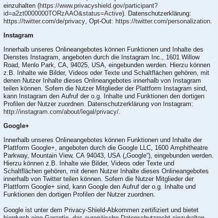
einzuhalten (
https://www.privacyshield.gov/participant?
id=a2zt0000000TORzAAO&status=Active
). Datenschutzerklärung:
https://twitter.com/de/privacy
, Opt-Out:
https://twitter.com/personalization
.
Instagram
Innerhalb unseres Onlineangebotes können Funktionen und Inhalte des
Dienstes Instagram, angeboten durch die Instagram Inc., 1601 Willow
Road, Menlo Park, CA, 94025, USA, eingebunden werden. Hierzu können
z.B. Inhalte wie Bilder, Videos oder Texte und Schaltflächen gehören, mit
denen Nutzer Inhalte dieses Onlineangebotes innerhalb von Instagram
teilen können. Sofern die Nutzer Mitglieder der Plattform Instagram sind,
kann Instagram den Aufruf der o.g. Inhalte und Funktionen den dortigen
Profilen der Nutzer zuordnen. Datenschutzerklärung von Instagram:
http://instagram.com/about/legal/privacy/
.
Google+
Innerhalb unseres Onlineangebotes können Funktionen und Inhalte der
Plattform Google+, angeboten durch die Google LLC, 1600 Amphitheatre
Parkway, Mountain View, CA 94043, USA („Google“), eingebunden werden.
Hierzu können z.B. Inhalte wie Bilder, Videos oder Texte und
Schaltflächen gehören, mit denen Nutzer Inhalte dieses Onlineangebotes
innerhalb von Twitter teilen können. Sofern die Nutzer Mitglieder der
Plattform Google+ sind, kann Google den Aufruf der o.g. Inhalte und
Funktionen den dortigen Profilen der Nutzer zuordnen.
Google ist unter dem Privacy-Shield-Abkommen zertifiziert und bietet
hierdurch eine Garantie, das europäische Datenschutzrecht einzuhalten