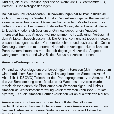
Nutzers, als auch Tracking-spezifische Werte wie z.B. Werbemittel-ID,
Partner-ID und Kategorisierungen.
Bei der von uns verwendeten Online-Kennungen der Nutzer, handelt es
sich um pseudonyme Werte. D.h. die Online-Kennungen enthalten selbst
keine personenbezogenen Daten wie Namen oder E-Mailadressen. Sie
helfen uns nur zu bestimmen ob derselbe Nutzer, der auf einen Affiliate-
Link geklickt oder sich über unser Onlineangebot für ein Angebot
interessiert hat, das Angebot wahrgenommen, d.h. z.B. einen Vertrag mit
dem Anbieter abgeschlossen hat. Die Online-Kennung ist jedoch insoweit
personenbezogen, als dem Partnerunternehmen und auch uns, die Online-
Kennung zusammen mit anderen Nutzerdaten vorliegen. Nur so kann das
Partnerunternehmen uns mitteilen, ob derjenige Nutzer das Angebot
wahrgenommen hat und wir z.B. den Bonus auszahlen können.
Amazon-Partnerprogramm
Wir sind auf Grundlage unserer berechtigten Interessen (d.h. Interesse am
wirtschaftlichem Betrieb unseres Onlineangebotes im Sinne des Art. 6
Abs. 1 lit. f. DSGVO) Teilnehmer des Partnerprogramms von Amazon EU,
das zur Bereitstellung eines Mediums für Websites konzipiert wurde,
mittels dessen durch die Platzierung von Werbeanzeigen und Links zu
Amazon.de Werbekostenerstattung verdient werden kann (sog. Affiliate-
System). D.h. als Amazon-Partner verdienen wir an qualifizierten Käufen.
Amazon setzt Cookies ein, um die Herkunft der Bestellungen
nachvollziehen zu können. Unter anderem kann Amazon erkennen, dass
Sie den Partnerlink auf dieser Website geklickt und anschließend ein