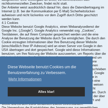
nichtkommerziellen Zwecken, findet nicht statt.
Der Anbieter weist ausdrücklich darauf hin, dass die Datenübertragung im
Internet (z.B. bei der Kommunikation per E-Mail) Sicherheitslücken
aufweisen und nicht lückenlos vor dem Zugriff durch Dritte geschützt
werden kann.
4.1 Cookies
Diese Website benutzt Google Analytics, einen Webanalysedienst der
Google Inc. („Google“). Google Analytics verwendet sog. „Cookies“,
Textdateien, die auf Ihrem Computer gespeichert werden und die eine
Analyse der Benutzung der Website durch Sie ermöglichen. Die durch den
Cookie erzeugten Informationen über Ihre Benutzung dieser Website
(einschließlich Ihrer IP-Adresse) wird an einen Server von Google in den
USA übertragen und dort gespeichert. Google wird diese Informationen
benutzen, um Ihre Nutzung der Website auszuwerten, um Reports über die
Websiteaktivitäten für die Websitebetreiber zusammenzustellen und um
weitere mit der Websitenutzung und der Internetnutzung verbundene
Dienstleistungen zu erbringen. Auch wird Google diese Informationen
Diese Webseite benutzt Cookies um die
gegebenenfalls an Dritte übertragen, sofern dies gesetzlich vorgeschrieben
Benutzererfahrung zu Verbessern.
oder soweit Dritte diese Daten im Auftrag von Google verarbeiten. Google
wird in keinem Fall Ihre IP-Adresse mit anderen Daten von Google in
Mehr Informationen
Verbindung bringen. Sie können die Installation der Cookies durch eine
entsprechende Einstellung Ihrer Browser Software verhindern; wir weisen
Sie jedoch darauf hin, dass Sie in diesem Fall gegebenenfalls nicht
Alles klar!
sämtliche Funktionen dieser Website vollumfänglich nutzen können. Durch
die Nutzung dieser Website erklären Sie sich mit der Bearbeitung der über
Sie erhobenen Daten durch Google in der zuvor beschriebenen Art und
Weise und zu dem zuvor benannten Zweck einverstanden.
Die Verwendung der Kontaktdaten des Impressums zur gewerblichen