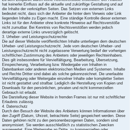
hat keinerlei Einfluss auf die aktuelle und zukünftige Gestaltung und auf
die Inhalte der verknüpften Seiten. Das Setzen von externen Links
bedeutet nicht, dass sich der Anbieter die hinter dem Verweis oder Link
liegenden Inhalte zu Eigen macht. Eine ständige Kontrolle dieser externen
Links ist für den Anbieter ohne konkrete Hinweise auf Rechtsverstöße
nicht zumutbar. Bei Kenntnis von Rechtsverstößen werden jedoch
derartige externe Links unverzüglich gelöscht.
3. Urheber- und Leistungsschutzrechte
Die auf dieser Website veröffentlichten Inhalte unterliegen dem deutschen
Urheber- und Leistungsschutzrecht. Jede vom deutschen Urheber- und
Leistungsschutzrecht nicht zugelassene Verwertung bedarf der vorherigen
schriftlichen Zustimmung des Anbieters oder jeweiligen Rechteinhabers.
Dies gilt insbesondere für Vervielfältigung, Bearbeitung, Übersetzung,
Einspeicherung, Verarbeitung bzw. Wiedergabe von Inhalten in
Datenbanken oder anderen elektronischen Medien und Systemen. Inhalte
und Rechte Dritter sind dabei als solche gekennzeichnet. Die unerlaubte
Vervielfältigung oder Weitergabe einzelner Inhalte oder kompletter Seiten
ist nicht gestattet und strafbar. Lediglich die Herstellung von Kopien und
Downloads für den persönlichen, privaten und nicht kommerziellen
Gebrauch ist erlaubt.
Die Darstellung dieser Website in fremden Frames ist nur mit schriftlicher
Erlaubnis zulässig.
4. Datenschutz
Durch den Besuch der Website des Anbieters können Informationen über
den Zugriff (Datum, Uhrzeit, betrachtete Seite) gespeichert werden. Diese
Daten gehören nicht zu den personenbezogenen Daten, sondern sind
anonymisiert. Sie werden ausschließlich zu statistischen Zwecken
ausgewertet. Eine Weitergabe an Dritte, zu kommerziellen oder