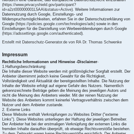
(
https://www.privacyshield.gov/participant?
id=a2zt000000001L5AAI&status=Active
). Weitere Informationen zur
Datennutzung durch Google, Einstellungs- und
Widerspruchsmöglichkeiten, erfahren Sie in der Datenschutzerklärung von
Google (
https://policies.google.com/technologies/ads
) sowie in den
Einstellungen für die Darstellung von Werbeeinblendungen durch Google
(https://adssettings.google.com/authenticated
).
Erstellt mit Datenschutz-Generator.de von RA Dr. Thomas Schwenke
Impressum
Rechtliche Informationen und Hinweise -Disclaimer
-
1.Haftungsbeschränkung:
Die Inhalte dieser Website werden mit größtmöglicher Sorgfalt erstellt. Der
Anbieter übernimmt jedoch keine Gewähr für die Richtigkeit,
Vollständigkeit und Aktualität der bereitgestellten Inhalte. Die Nutzung der
Inhalte der Website erfolgt auf eigene Gefahr des Nutzers. Namentlich
gekennzeichnete Beiträge geben die Meinung des jeweiligen Autors und
nicht die Meinung des Anbieters wieder. Mit der reinen Nutzung der
Website des Anbieters kommt keinerlei Vertragsverhältnis zwischen dem
Nutzer und dem Anbieter zustande.
2. Externe Links
Diese Website enthält Verknüpfungen zu Websites Dritter ("externe
Links"). Diese Websites unterliegen der Haftung der jeweiligen Betreiber.
Der Anbieter hat bei der erstmaligen Verknüpfung der externen Links die
fremden Inhalte daraufhin überprüft, ob etwaige Rechtsverstöße bestehen.
Zu dem Zeitpunkt waren keine Rechtsverstöße ersichtlich. Der Anbieter