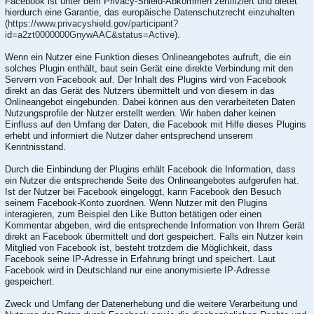
Facebook ist unter dem Privacy-Shield-Abkommen zertifiziert und bietet
hierdurch eine Garantie, das europäische Datenschutzrecht einzuhalten
(
https://www.privacyshield.gov/participant?
id=a2zt0000000GnywAAC&status=Active
).
Wenn ein Nutzer eine Funktion dieses Onlineangebotes aufruft, die ein
solches Plugin enthält, baut sein Gerät eine direkte Verbindung mit den
Servern von Facebook auf. Der Inhalt des Plugins wird von Facebook
direkt an das Gerät des Nutzers übermittelt und von diesem in das
Onlineangebot eingebunden. Dabei können aus den verarbeiteten Daten
Nutzungsprofile der Nutzer erstellt werden. Wir haben daher keinen
Einfluss auf den Umfang der Daten, die Facebook mit Hilfe dieses Plugins
erhebt und informiert die Nutzer daher entsprechend unserem
Kenntnisstand.
Durch die Einbindung der Plugins erhält Facebook die Information, dass
ein Nutzer die entsprechende Seite des Onlineangebotes aufgerufen hat.
Ist der Nutzer bei Facebook eingeloggt, kann Facebook den Besuch
seinem Facebook-Konto zuordnen. Wenn Nutzer mit den Plugins
interagieren, zum Beispiel den Like Button betätigen oder einen
Kommentar abgeben, wird die entsprechende Information von Ihrem Gerät
direkt an Facebook übermittelt und dort gespeichert. Falls ein Nutzer kein
Mitglied von Facebook ist, besteht trotzdem die Möglichkeit, dass
Facebook seine IP-Adresse in Erfahrung bringt und speichert. Laut
Facebook wird in Deutschland nur eine anonymisierte IP-Adresse
gespeichert.
Zweck und Umfang der Datenerhebung und die weitere Verarbeitung und