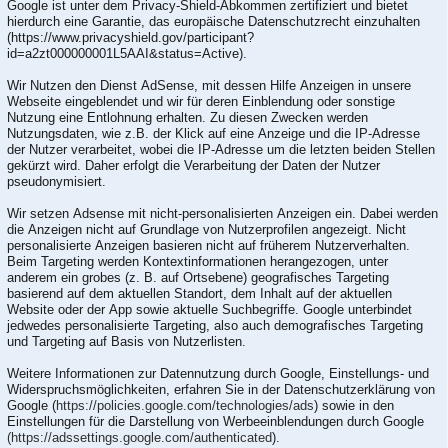
Google ist unter dem Privacy-Shield-Abkommen zertifiziert und bietet
hierdurch eine Garantie, das europäische Datenschutzrecht einzuhalten
(https://www.privacyshield.gov/participant?
id=a2zt000000001L5AAI&status=Active).
Wir Nutzen den Dienst AdSense, mit dessen Hilfe Anzeigen in unsere
Webseite eingeblendet und wir für deren Einblendung oder sonstige
Nutzung eine Entlohnung erhalten. Zu diesen Zwecken werden
Nutzungsdaten, wie z.B. der Klick auf eine Anzeige und die IP-Adresse
der Nutzer verarbeitet, wobei die IP-Adresse um die letzten beiden Stellen
gekürzt wird. Daher erfolgt die Verarbeitung der Daten der Nutzer
pseudonymisiert.
Wir setzen Adsense mit nicht-personalisierten Anzeigen ein. Dabei werden
die Anzeigen nicht auf Grundlage von Nutzerprofilen angezeigt. Nicht
personalisierte Anzeigen basieren nicht auf früherem Nutzerverhalten.
Beim Targeting werden Kontextinformationen herangezogen, unter
anderem ein grobes (z. B. auf Ortsebene) geografisches Targeting
basierend auf dem aktuellen Standort, dem Inhalt auf der aktuellen
Website oder der App sowie aktuelle Suchbegriffe. Google unterbindet
jedwedes personalisierte Targeting, also auch demografisches Targeting
und Targeting auf Basis von Nutzerlisten.
Weitere Informationen zur Datennutzung durch Google, Einstellungs- und
Widerspruchsmöglichkeiten, erfahren Sie in der Datenschutzerklärung von
Google (
https://policies.google.com/technologies/ads
) sowie in den
Einstellungen für die Darstellung von Werbeeinblendungen durch Google
(https://adssettings.google.com/authenticated
).