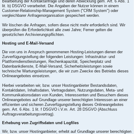
Bearbeitung der Kontaktanfrage und deren Abwicklung gem. Art. 6 Abs. 1
lit. b) DSGVO verarbeitet. Die Angaben der Nutzer können in einem
Customer-Relationship-Management System ("CRM System") oder
vergleichbarer Anfragenorganisation gespeichert werden.
Wir löschen die Anfragen, sofern diese nicht mehr erforderlich sind. Wir
überprüfen die Erforderlichkeit alle zwei Jahre; Ferner gelten die
gesetzlichen Archivierungspflichten.
Hosting und E-Mail-Versand
Die von uns in Anspruch genommenen Hosting-Leistungen dienen der
Zurverfügungstellung der folgenden Leistungen: Infrastruktur- und
Plattformdienstleistungen, Rechenkapazität, Speicherplatz und
Datenbankdienste, E-Mail-Versand, Sicherheitsleistungen sowie
technische Wartungsleistungen, die wir zum Zwecke des Betriebs dieses
Onlineangebotes einsetzen.
Hierbei verarbeiten wir, bzw. unser Hostinganbieter Bestandsdaten,
Kontaktdaten, Inhaltsdaten, Vertragsdaten, Nutzungsdaten, Meta- und
Kommunikationsdaten von Kunden, Interessenten und Besuchern dieses
Onlineangebotes auf Grundlage unserer berechtigten Interessen an einer
effizienten und sicheren Zurverfügungstellung dieses Onlineangebotes
gem. Art. 6 Abs. 1 lit. f DSGVO i.V.m. Art. 28 DSGVO (Abschluss
Auftragsverarbeitungsvertrag).
Erhebung von Zugriffsdaten und Logfiles
Wir, bzw. unser Hostinganbieter, erhebt auf Grundlage unserer berechtigten