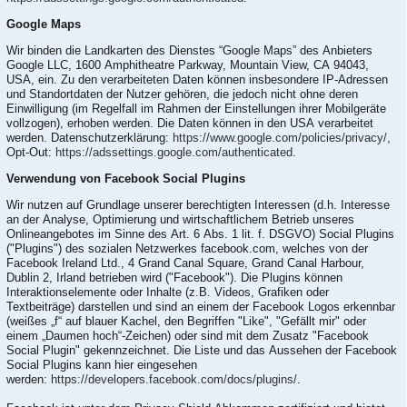
Google Maps
Wir binden die Landkarten des Dienstes “Google Maps” des Anbieters
Google LLC, 1600 Amphitheatre Parkway, Mountain View, CA 94043,
USA, ein. Zu den verarbeiteten Daten können insbesondere IP-Adressen
und Standortdaten der Nutzer gehören, die jedoch nicht ohne deren
Einwilligung (im Regelfall im Rahmen der Einstellungen ihrer Mobilgeräte
vollzogen), erhoben werden. Die Daten können in den USA verarbeitet
werden. Datenschutzerklärung:
https://www.google.com/policies/privacy/
,
Opt-Out:
https://adssettings.google.com/authenticated
.
Verwendung von Facebook Social Plugins
Wir nutzen auf Grundlage unserer berechtigten Interessen (d.h. Interesse
an der Analyse, Optimierung und wirtschaftlichem Betrieb unseres
Onlineangebotes im Sinne des Art. 6 Abs. 1 lit. f. DSGVO) Social Plugins
("Plugins") des sozialen Netzwerkes facebook.com, welches von der
Facebook Ireland Ltd., 4 Grand Canal Square, Grand Canal Harbour,
Dublin 2, Irland betrieben wird ("Facebook"). Die Plugins können
Interaktionselemente oder Inhalte (z.B. Videos, Grafiken oder
Textbeiträge) darstellen und sind an einem der Facebook Logos erkennbar
(weißes „f“ auf blauer Kachel, den Begriffen "Like", "Gefällt mir" oder
einem „Daumen hoch“-Zeichen) oder sind mit dem Zusatz "Facebook
Social Plugin" gekennzeichnet. Die Liste und das Aussehen der Facebook
Social Plugins kann hier eingesehen
werden:
https://developers.facebook.com/docs/plugins/
.