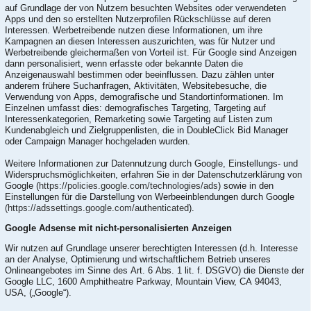
auf Grundlage der von Nutzern besuchten Websites oder verwendeten
Apps und den so erstellten Nutzerprofilen Rückschlüsse auf deren
Interessen. Werbetreibende nutzen diese Informationen, um ihre
Kampagnen an diesen Interessen auszurichten, was für Nutzer und
Werbetreibende gleichermaßen von Vorteil ist. Für Google sind Anzeigen
dann personalisiert, wenn erfasste oder bekannte Daten die
Anzeigenauswahl bestimmen oder beeinflussen. Dazu zählen unter
anderem frühere Suchanfragen, Aktivitäten, Websitebesuche, die
Verwendung von Apps, demografische und Standortinformationen. Im
Einzelnen umfasst dies: demografisches Targeting, Targeting auf
Interessenkategorien, Remarketing sowie Targeting auf Listen zum
Kundenabgleich und Zielgruppenlisten, die in DoubleClick Bid Manager
oder Campaign Manager hochgeladen wurden.
Weitere Informationen zur Datennutzung durch Google, Einstellungs- und
Widerspruchsmöglichkeiten, erfahren Sie in der Datenschutzerklärung von
Google (
https://policies.google.com/technologies/ads
) sowie in den
Einstellungen für die Darstellung von Werbeeinblendungen durch Google
(https://adssettings.google.com/authenticated
).
Google Adsense mit nicht-personalisierten Anzeigen
Wir nutzen auf Grundlage unserer berechtigten Interessen (d.h. Interesse
an der Analyse, Optimierung und wirtschaftlichem Betrieb unseres
Onlineangebotes im Sinne des Art. 6 Abs. 1 lit. f. DSGVO) die Dienste der
Google LLC, 1600 Amphitheatre Parkway, Mountain View, CA 94043,
USA, („Google“).