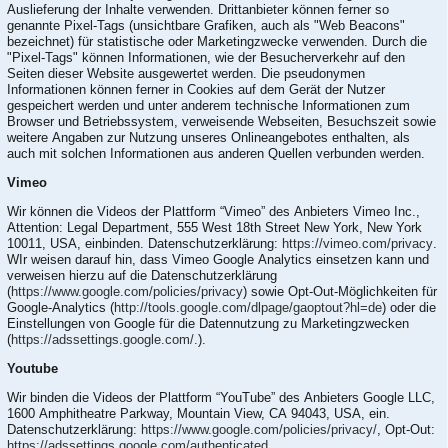
Auslieferung der Inhalte verwenden. Drittanbieter können ferner so
genannte Pixel-Tags (unsichtbare Grafiken, auch als "Web Beacons"
bezeichnet) für statistische oder Marketingzwecke verwenden. Durch die
"Pixel-Tags" können Informationen, wie der Besucherverkehr auf den
Seiten dieser Website ausgewertet werden. Die pseudonymen
Informationen können ferner in Cookies auf dem Gerät der Nutzer
gespeichert werden und unter anderem technische Informationen zum
Browser und Betriebssystem, verweisende Webseiten, Besuchszeit sowie
weitere Angaben zur Nutzung unseres Onlineangebotes enthalten, als
auch mit solchen Informationen aus anderen Quellen verbunden werden.
Vimeo
Wir können die Videos der Plattform “Vimeo” des Anbieters Vimeo Inc.,
Attention: Legal Department, 555 West 18th Street New York, New York
10011, USA, einbinden. Datenschutzerklärung:
https://vimeo.com/privacy
.
WIr weisen darauf hin, dass Vimeo Google Analytics einsetzen kann und
verweisen hierzu auf die Datenschutzerklärung
(
https://www.google.com/policies/privacy
) sowie Opt-Out-Möglichkeiten für
Google-Analytics (
http://tools.google.com/dlpage/gaoptout?hl=de
) oder die
Einstellungen von Google für die Datennutzung zu Marketingzwecken
(
https://adssettings.google.com/.
).
Youtube
Wir binden die Videos der Plattform “YouTube” des Anbieters Google LLC,
1600 Amphitheatre Parkway, Mountain View, CA 94043, USA, ein.
Datenschutzerklärung:
https://www.google.com/policies/privacy/
, Opt-Out:
https://adssettings.google.com/authenticated
.