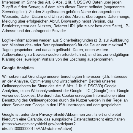
Interessen im Sinne des Art. 6 Abs. 1 lit. f. DSGVO Daten über jeden
Zugriff auf den Server, auf dem sich dieser Dienst befindet (sogenannte
Serverlogfiles). Zu den Zugriffsdaten gehören Name der abgerufenen
Webseite, Datei, Datum und Uhrzeit des Abrufs, übertragene Datenmenge,
Meldung über erfolgreichen Abruf, Browsertyp nebst Version, das
Betriebssystem des Nutzers, Referrer URL (die zuvor besuchte Seite), IP-
Adresse und der anfragende Provider.
Logfile-Informationen werden aus Sicherheitsgründen (z.B. zur Aufklärung
von Missbrauchs- oder Betrugshandlungen) für die Dauer von maximal 7
Tagen gespeichert und danach gelöscht. Daten, deren weitere
Aufbewahrung zu Beweiszwecken erforderlich ist, sind bis zur endgültigen
Klärung des jeweiligen Vorfalls von der Löschung ausgenommen.
Google Analytics
Wir setzen auf Grundlage unserer berechtigten Interessen (d.h. Interesse
an der Analyse, Optimierung und wirtschaftlichem Betrieb unseres
Onlineangebotes im Sinne des Art. 6 Abs. 1 lit. f. DSGVO) Google
Analytics, einen Webanalysedienst der Google LLC („Google“) ein. Google
verwendet Cookies. Die durch das Cookie erzeugten Informationen über
Benutzung des Onlineangebotes durch die Nutzer werden in der Regel an
einen Server von Google in den USA übertragen und dort gespeichert.
Google ist unter dem Privacy-Shield-Abkommen zertifiziert und bietet
hierdurch eine Garantie, das europäische Datenschutzrecht einzuhalten
(
https://www.privacyshield.gov/participant?
id=a2zt000000001L5AAI&status=Active
).