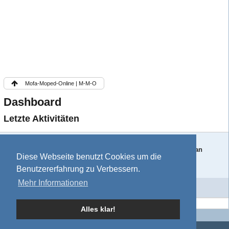
Mofa-Moped-Online | M-M-O
Dashboard
Letzte Aktivitäten
ochsman
-
13. Juni 2026
Hat einen Kommentar an die
Pinnwand von ochsman
Diese Webseite benutzt Cookies um die
geschrieben.
Benutzererfahrung zu Verbessern.
bestrealdoll.com/
Mehr Informationen
Weitere Aktivitäten
Alles klar!
Impressum
Mitgliederkarte