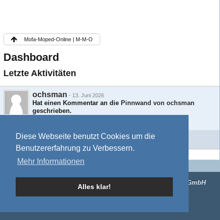
Mofa-Moped-Online | M-M-O
Dashboard
Letzte Aktivitäten
ochsman
-
13. Juni 2026
Hat einen Kommentar an die
Pinnwand von ochsman
geschrieben.
bestrealdoll.com/
Diese Webseite benutzt Cookies um die
Weitere Aktivitäten
Benutzererfahrung zu Verbessern.
Mehr Informationen
Impressum
Mitgliederkarte
Forensoftware:
Burning Board®
, entwickelt von
WoltLab® GmbH
Alles klar!