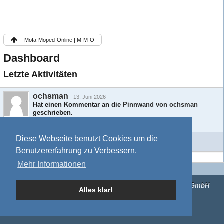
Mofa-Moped-Online | M-M-O
Dashboard
Letzte Aktivitäten
ochsman
-
13. Juni 2026
Hat einen Kommentar an die
Pinnwand von ochsman
geschrieben.
bestrealdoll.com/
Diese Webseite benutzt Cookies um die
Weitere Aktivitäten
Benutzererfahrung zu Verbessern.
Mehr Informationen
Impressum
Mitgliederkarte
Forensoftware:
Burning Board®
, entwickelt von
WoltLab® GmbH
Alles klar!