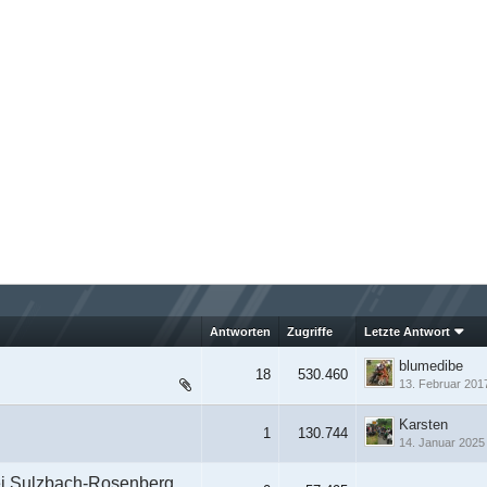
Antworten
Zugriffe
Letzte Antwort
blumedibe
18
530.460
13. Februar 201
Karsten
1
130.744
14. Januar 2025
ei Sulzbach-Rosenberg