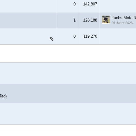
0
142.807
Fuchs Mofa R
1
128.188
26. März 2023
0
119.270
Tag)