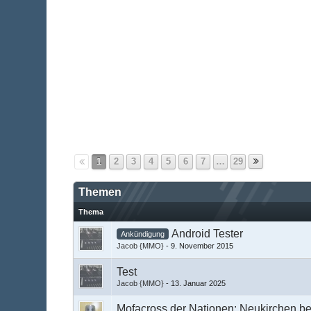
1
2
3
4
5
6
7
…
29
Themen
Thema
Android Tester
Ankündigung
Jacob {MMO}
-
9. November 2015
Test
Jacob {MMO}
-
13. Januar 2025
Mofacross der Nationen; Neukirchen b