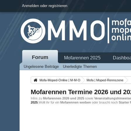
Anmelden oder registrieren
Forum
Mofarennen 2025
Dashboa
Ungelesene Beiträge
Unerledigte Themen
Mofa-Moped-Online | M-M-O
Mofa | Moped-Rennszene
Mofarennen Termine 2026 und 20
Infos zu
Mofarennen 2026 und 2025
sowie
Veranstaltungshinweis
2025
.Wollt ihr für ein
Mofarennen werben
oder braucht noch
Starter