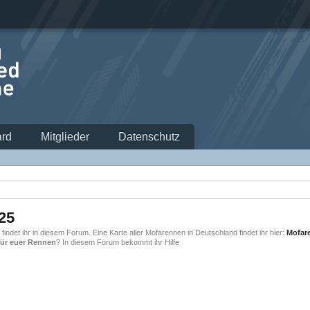
rd
Mitglieder
Datenschutz
25
e
findet ihr in diesem Forum. Eine Karte aller Mofarennen in Deutschland findet ihr hier:
Mofar
 für euer Rennen
? In diesem Forum bekommt ihr Hilfe