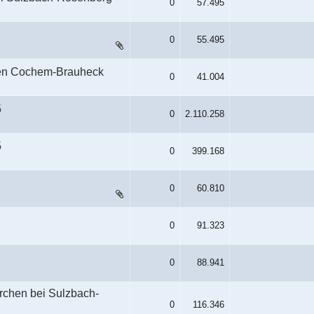
0
57.495
0
55.495
nen Cochem-Brauheck
0
41.004
5
0
2.110.258
5
0
399.168
0
60.810
0
91.323
0
88.941
hen bei Sulzbach-
0
116.346