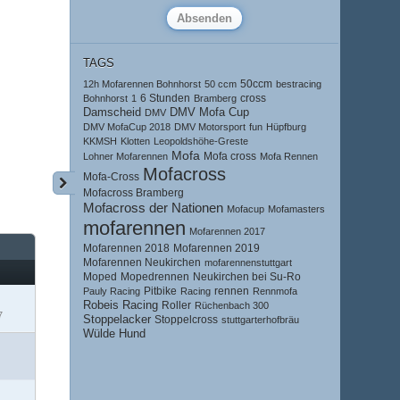
TAGS
50ccm
12h Mofarennen Bohnhorst
50 ccm
bestracing
6 Stunden
cross
Bohnhorst
1
Bramberg
Damscheid
DMV Mofa Cup
DMV
DMV MofaCup 2018
DMV Motorsport
fun
Hüpfburg
KKMSH
Klotten
Leopoldshöhe-Greste
Mofa
Mofa cross
Lohner Mofarennen
Mofa Rennen
Mofacross
Mofa-Cross
Mofacross Bramberg
Mofacross der Nationen
Mofacup
Mofamasters
mofarennen
Mofarennen 2017
Mofarennen 2018
Mofarennen 2019
Mofarennen Neukirchen
mofarennenstuttgart
Moped
Mopedrennen
Neukirchen bei Su-Ro
Pitbike
rennen
Pauly Racing
Racing
Rennmofa
Robeis Racing
Roller
Rüchenbach 300
7
Stoppelacker
Stoppelcross
stuttgarterhofbräu
Wülde Hund