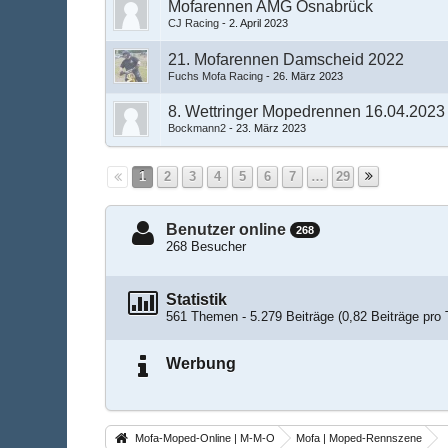
Mofarennen AMG Osnabrück
CJ Racing
-
2. April 2023
21. Mofarennen Damscheid 2022
Fuchs Mofa Racing
-
26. März 2023
8. Wettringer Mopedrennen 16.04.2023
Bockmann2
-
23. März 2023
1
2
3
4
5
6
7
…
29
Benutzer online
268
268 Besucher
Statistik
561 Themen - 5.279 Beiträge (0,82 Beiträge pro 
Werbung
Mofa-Moped-Online | M-M-O
Mofa | Moped-Rennszene