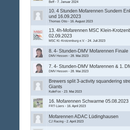
Beff
-
7. Januar 2024
10. 4 Stunden Mofarennen Sundern En
und 16.09.2023
Thomas Otto
-
16. August 2023
13. 4h-Mofarennen MSC Klein-Krotzen
02.09.2023
MSC Kl.-Krotzenburg e.V.
-
24. Juli 2023
8. 4- Stunden-DMV Mofarennen Finale
DMV Hessen
-
28. Mai 2023
7. 4- Stunden-DMV Mofarennen & 1. D
DMV Hessen
-
28. Mai 2023
​Brewers split 3-activity squandering str
Giants
KulieFox
-
23. Mai 2023
16. Mofarennen Schwarme 05.08.2023
FRT-Lüers
-
16. April 2023
Mofarennen ADAC Lüdinghausen
CJ Racing
-
2. April 2023