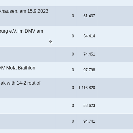
khausen, am 15.9.2023
0
51.437
burg e.V. im DMV am
0
54.414
0
74.451
MV Mofa Biathlon
0
97.798
eak with 14-2 rout of
0
1.116.820
0
58.623
0
94.741