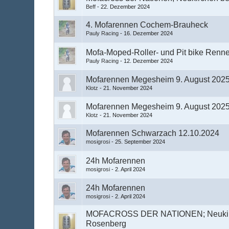
Beff
-
22. Dezember 2024
4. Mofarennen Cochem-Brauheck
Pauly Racing
-
16. Dezember 2024
Mofa-Moped-Roller- und Pit bike Ren
Pauly Racing
-
12. Dezember 2024
Mofarennen Megesheim 9. August 202
Klotz
-
21. November 2024
Mofarennen Megesheim 9. August 202
Klotz
-
21. November 2024
Mofarennen Schwarzach 12.10.2024
mosigrosi
-
25. September 2024
24h Mofarennen
mosigrosi
-
2. April 2024
24h Mofarennen
mosigrosi
-
2. April 2024
MOFACROSS DER NATIONEN; Neukirc
Rosenberg