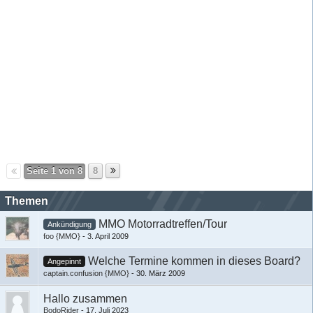
Seite 1 von 8
8
Themen
MMO Motorradtreffen/Tour
Ankündigung
foo {MMO}
-
3. April 2009
Welche Termine kommen in dieses Board?
Angepinnt
captain.confusion {MMO}
-
30. März 2009
​Hallo zusammen
BodoRider
-
17. Juli 2023