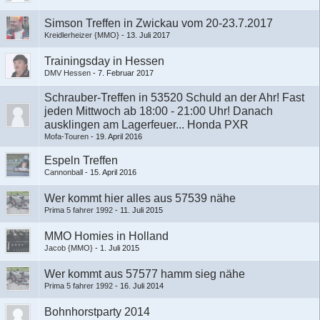
Simson Treffen in Zwickau vom 20-23.7.2017
Kreidlerheizer {MMO}
-
13. Juli 2017
Trainingsday in Hessen
DMV Hessen
-
7. Februar 2017
Schrauber-Treffen in 53520 Schuld an der Ahr! Fast
jeden Mittwoch ab 18:00 - 21:00 Uhr! Danach
ausklingen am Lagerfeuer... Honda PXR
Mofa-Touren
-
19. April 2016
Espeln Treffen
Cannonball
-
15. April 2016
Wer kommt hier alles aus 57539 nähe
Prima 5 fahrer 1992
-
11. Juli 2015
MMO Homies in Holland
Jacob {MMO}
-
1. Juli 2015
Wer kommt aus 57577 hamm sieg nähe
Prima 5 fahrer 1992
-
16. Juli 2014
Bohnhorstparty 2014