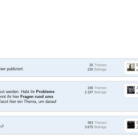
20
Themen
er publiziert.
226
Beiträge
190
Themen
sst werden. Habt ihr
Probleme
2.197
Beiträge
nnt ihr hier
Fragen rund ums
rfasst hier ein Thema, um darauf
383
Themen
en?
3.675
Beiträge