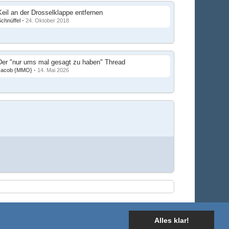
Keil an der Drosselklappe entfernen
chnüffel
-
24. Oktober 2018
Der "nur ums mal gesagt zu haben" Thread
Jacob {MMO}
-
14. Mai 2026
Stil ändern
7. August 2026, 10:33
Alles klar!