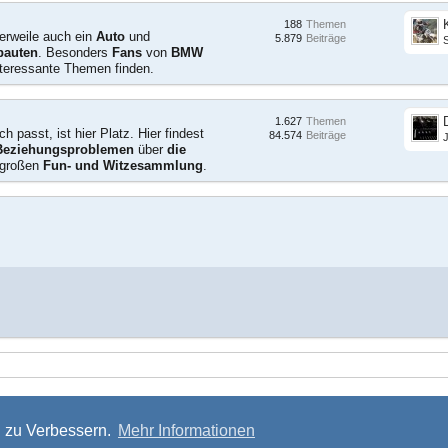
188
Themen
erweile auch ein
Auto
und
5.879
Beiträge
S
auten
. Besonders
Fans
von
BMW
nteressante Themen finden.
1.627
Themen
 passt, ist hier Platz. Hier findest
84.574
Beiträge
Beziehungsproblemen
über
die
 großen
Fun- und Witzesammlung
.
g zu Verbessern.
Mehr Informationen
Forensoftware:
Burning Board®
, entwickelt von
WoltLab® GmbH