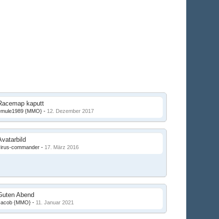
Racemap kaputt
emule1989 {MMO}
-
12. Dezember 2017
Avatarbild
virus-commander
-
17. März 2016
Guten Abend
Jacob {MMO}
-
11. Januar 2021